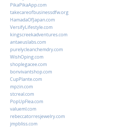
PikaPikaApp.com
takecareofbusinessdfw.org
HamadaOfJapan.com
VersifyLifestyle.com
kingscreekadventures.com
antaeuslabs.com
purelycleanchemdry.com
WishOping.com
shoplegacee.com
bonvivantshop.com
CupPlante.com
mpzin.com
stcreal.com
PopUpFlea.com
valueml.com
rebeccatorresjewelry.com
jmpbliss.com