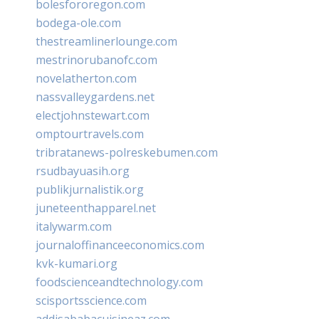
bolesfororegon.com
bodega-ole.com
thestreamlinerlounge.com
mestrinorubanofc.com
novelatherton.com
nassvalleygardens.net
electjohnstewart.com
omptourtravels.com
tribratanews-polreskebumen.com
rsudbayuasih.org
publikjurnalistik.org
juneteenthapparel.net
italywarm.com
journaloffinanceeconomics.com
kvk-kumari.org
foodscienceandtechnology.com
scisportsscience.com
addisababacuisineaz.com