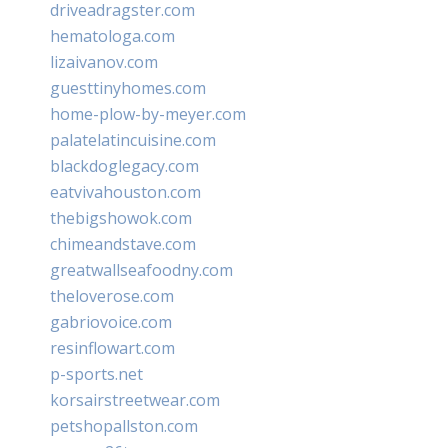
driveadragster.com
hematologa.com
lizaivanov.com
guesttinyhomes.com
home-plow-by-meyer.com
palatelatincuisine.com
blackdoglegacy.com
eatvivahouston.com
thebigshowok.com
chimeandstave.com
greatwallseafoodny.com
theloverose.com
gabriovoice.com
resinflowart.com
p-sports.net
korsairstreetwear.com
petshopallston.com