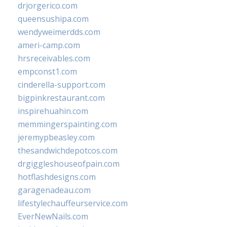
drjorgerico.com
queensushipa.com
wendyweimerdds.com
ameri-camp.com
hrsreceivables.com
empconst1.com
cinderella-support.com
bigpinkrestaurant.com
inspirehuahin.com
memmingerspainting.com
jeremypbeasley.com
thesandwichdepotcos.com
drgiggleshouseofpain.com
hotflashdesigns.com
garagenadeau.com
lifestylechauffeurservice.com
EverNewNails.com