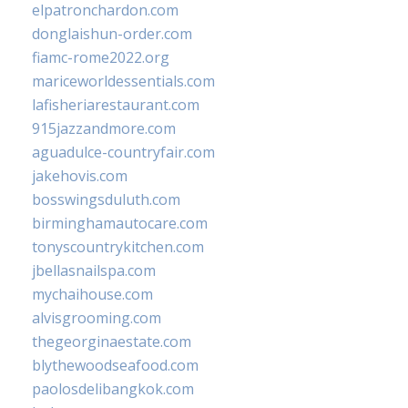
elpatronchardon.com
donglaishun-order.com
fiamc-rome2022.org
mariceworldessentials.com
lafisheriarestaurant.com
915jazzandmore.com
aguadulce-countryfair.com
jakehovis.com
bosswingsduluth.com
birminghamautocare.com
tonyscountrykitchen.com
jbellasnailspa.com
mychaihouse.com
alvisgrooming.com
thegeorginaestate.com
blythewoodseafood.com
paolosdelibangkok.com