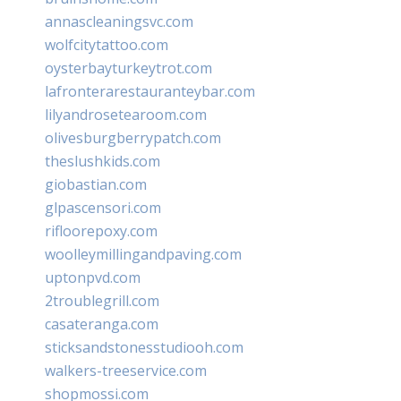
annascleaningsvc.com
wolfcitytattoo.com
oysterbayturkeytrot.com
lafronterarestauranteybar.com
lilyandrosetearoom.com
olivesburgberrypatch.com
theslushkids.com
giobastian.com
glpascensori.com
rifloorepoxy.com
woolleymillingandpaving.com
uptonpvd.com
2troublegrill.com
casateranga.com
sticksandstonesstudiooh.com
walkers-treeservice.com
shopmossi.com