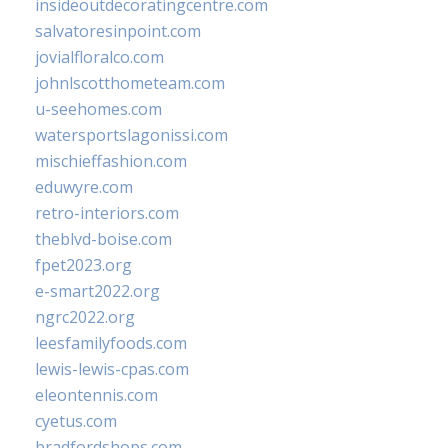
insideoutdecoratingcentre.com
salvatoresinpoint.com
jovialfloralco.com
johnlscotthometeam.com
u-seehomes.com
watersportslagonissi.com
mischieffashion.com
eduwyre.com
retro-interiors.com
theblvd-boise.com
fpet2023.org
e-smart2022.org
ngrc2022.org
leesfamilyfoods.com
lewis-lewis-cpas.com
eleontennis.com
cyetus.com
bradfordshops.com