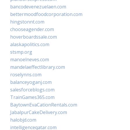
bancodevenezuelaen.com
bettermoodfoodcorporation.com
hingstonnt.com
chooseagender.com
hoverboardssale.com
alaskapolitics.com
stsmp.org
manoelneves.com
mandelaeffectlibrary.com
roselynns.com
balanceyoganj.com
salesforceblogs.com
TrainGames365.com
BaytownEvaCationRentals.com
JabalpurCakeDelivery.com
halobjd.com
intelligenceqatar.com