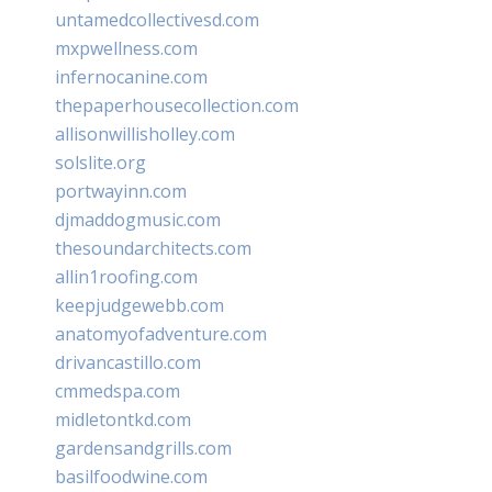
untamedcollectivesd.com
mxpwellness.com
infernocanine.com
thepaperhousecollection.com
allisonwillisholley.com
solslite.org
portwayinn.com
djmaddogmusic.com
thesoundarchitects.com
allin1roofing.com
keepjudgewebb.com
anatomyofadventure.com
drivancastillo.com
cmmedspa.com
midletontkd.com
gardensandgrills.com
basilfoodwine.com