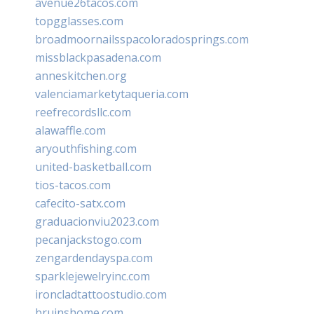
avenue26tacos.com
topgglasses.com
broadmoornailsspacoloradosprings.com
missblackpasadena.com
anneskitchen.org
valenciamarketytaqueria.com
reefrecordsllc.com
alawaffle.com
aryouthfishing.com
united-basketball.com
tios-tacos.com
cafecito-satx.com
graduacionviu2023.com
pecanjackstogo.com
zengardendayspa.com
sparklejewelryinc.com
ironcladtattoostudio.com
bruinshome.com