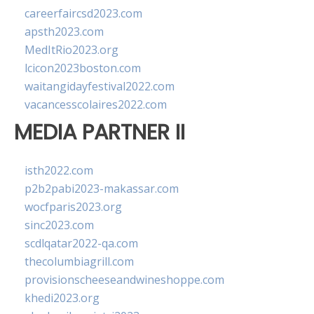
careerfaircsd2023.com
apsth2023.com
MedItRio2023.org
lcicon2023boston.com
waitangidayfestival2022.com
vacancesscolaires2022.com
MEDIA PARTNER II
isth2022.com
p2b2pabi2023-makassar.com
wocfparis2023.org
sinc2023.com
scdlqatar2022-qa.com
thecolumbiagrill.com
provisionscheeseandwineshoppe.com
khedi2023.org