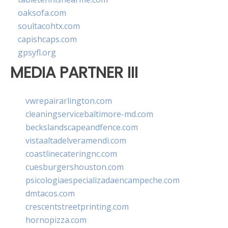
oaksofa.com
soultacohtx.com
capishcaps.com
gpsyfl.org
MEDIA PARTNER III
vwrepairarlington.com
cleaningservicebaltimore-md.com
beckslandscapeandfence.com
vistaaltadelveramendi.com
coastlinecateringnc.com
cuesburgershouston.com
psicologiaespecializadaencampeche.com
dmtacos.com
crescentstreetprinting.com
hornopizza.com