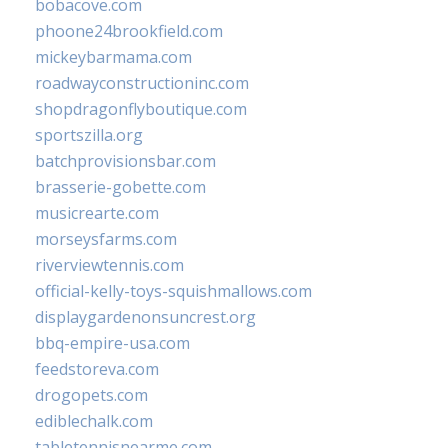
bobacove.com
phoone24brookfield.com
mickeybarmama.com
roadwayconstructioninc.com
shopdragonflyboutique.com
sportszilla.org
batchprovisionsbar.com
brasserie-gobette.com
musicrearte.com
morseysfarms.com
riverviewtennis.com
official-kelly-toys-squishmallows.com
displaygardenonsuncrest.org
bbq-empire-usa.com
feedstoreva.com
drogopets.com
ediblechalk.com
tabletennisnearme.com