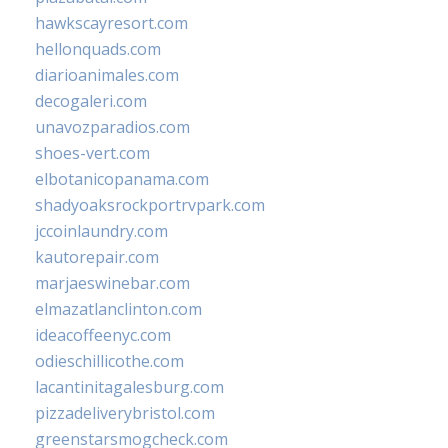
hawkscayresort.com
hellonquads.com
diarioanimales.com
decogaleri.com
unavozparadios.com
shoes-vert.com
elbotanicopanama.com
shadyoaksrockportrvpark.com
jccoinlaundry.com
kautorepair.com
marjaeswinebar.com
elmazatlanclinton.com
ideacoffeenyc.com
odieschillicothe.com
lacantinitagalesburg.com
pizzadeliverybristol.com
greenstarsmogcheck.com