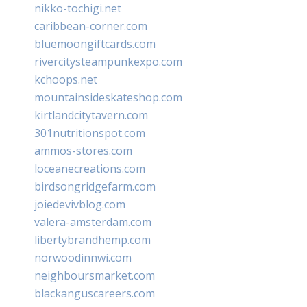
nikko-tochigi.net
caribbean-corner.com
bluemoongiftcards.com
rivercitysteampunkexpo.com
kchoops.net
mountainsideskateshop.com
kirtlandcitytavern.com
301nutritionspot.com
ammos-stores.com
loceanecreations.com
birdsongridgefarm.com
joiedevivblog.com
valera-amsterdam.com
libertybrandhemp.com
norwoodinnwi.com
neighboursmarket.com
blackanguscareers.com