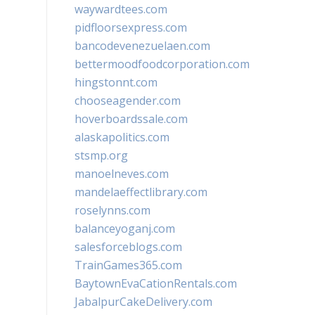
waywardtees.com
pidfloorsexpress.com
bancodevenezuelaen.com
bettermoodfoodcorporation.com
hingstonnt.com
chooseagender.com
hoverboardssale.com
alaskapolitics.com
stsmp.org
manoelneves.com
mandelaeffectlibrary.com
roselynns.com
balanceyoganj.com
salesforceblogs.com
TrainGames365.com
BaytownEvaCationRentals.com
JabalpurCakeDelivery.com