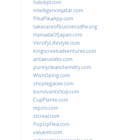
halobjd.com
intelligenceqatar.com
PikaPikaApp.com
takecareofbusinessdfw.org
HamadaOfJapan.com
VersifyLifestyle.com
kingscreekadventures.com
antaeuslabs.com
purelycleanchemdry.com
WishOping.com
shoplegacee.com
bonvivantshop.com
CupPlante.com
mpzin.com
stcreal.com
PopUpFlea.com
valueml.com