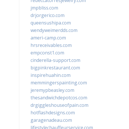
rebeccatorresjewelry.com
jmpbliss.com
drjorgerico.com
queensushipa.com
wendyweimerdds.com
ameri-camp.com
hrsreceivables.com
empconst1.com
cinderella-support.com
bigpinkrestaurant.com
inspirehuahin.com
memmingerspainting.com
jeremypbeasley.com
thesandwichdepotcos.com
drgiggleshouseofpain.com
hotflashdesigns.com
garagenadeau.com
lifestylechauffeurservice.com