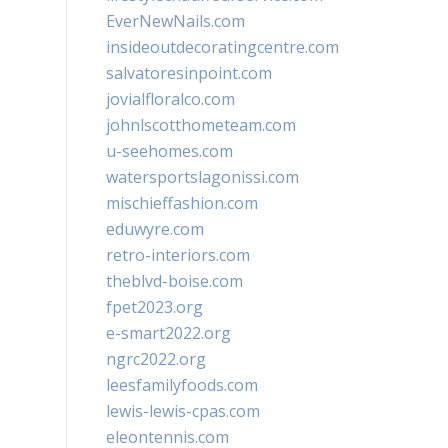
EverNewNails.com
insideoutdecoratingcentre.com
salvatoresinpoint.com
jovialfloralco.com
johnlscotthometeam.com
u-seehomes.com
watersportslagonissi.com
mischieffashion.com
eduwyre.com
retro-interiors.com
theblvd-boise.com
fpet2023.org
e-smart2022.org
ngrc2022.org
leesfamilyfoods.com
lewis-lewis-cpas.com
eleontennis.com