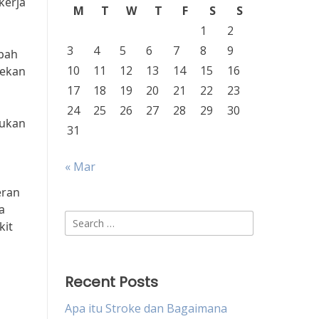
kerja
M
T
W
T
F
S
S
1
2
3
4
5
6
7
8
9
abah
10
11
12
13
14
15
16
tekan
17
18
19
20
21
22
23
24
25
26
27
28
29
30
lukan
31
« Mar
eran
a
Search
kit
for:
Recent Posts
Apa itu Stroke dan Bagaimana