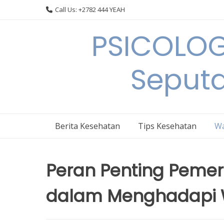
Skip
Call Us: +2782 444 YEAH
to
content
PSICOLOG
Seput
Berita Kesehatan
Tips Kesehatan
Wa
Peran Penting Pemer
dalam Menghadapi 