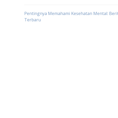
Post
Pentingnya Memahami Kesehatan Mental: Beri
Terbaru
navigation