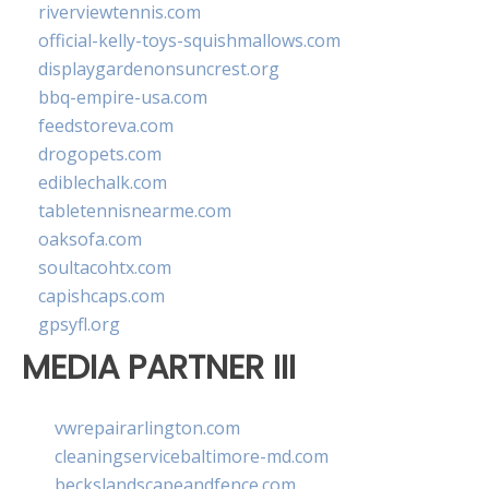
riverviewtennis.com
official-kelly-toys-squishmallows.com
displaygardenonsuncrest.org
bbq-empire-usa.com
feedstoreva.com
drogopets.com
ediblechalk.com
tabletennisnearme.com
oaksofa.com
soultacohtx.com
capishcaps.com
gpsyfl.org
MEDIA PARTNER III
vwrepairarlington.com
cleaningservicebaltimore-md.com
beckslandscapeandfence.com