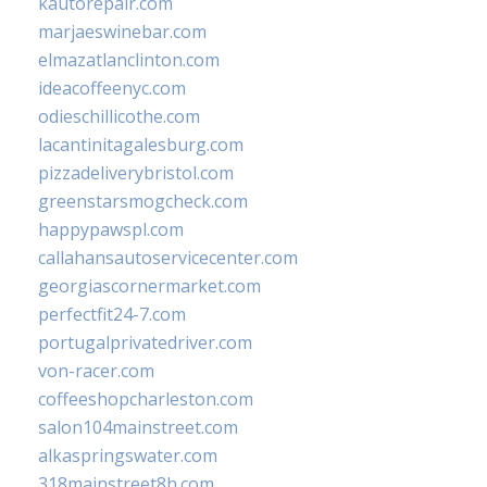
kautorepair.com
marjaeswinebar.com
elmazatlanclinton.com
ideacoffeenyc.com
odieschillicothe.com
lacantinitagalesburg.com
pizzadeliverybristol.com
greenstarsmogcheck.com
happypawspl.com
callahansautoservicecenter.com
georgiascornermarket.com
perfectfit24-7.com
portugalprivatedriver.com
von-racer.com
coffeeshopcharleston.com
salon104mainstreet.com
alkaspringswater.com
318mainstreet8h.com