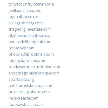
tonyscountrykitchen.com
jbellasnailspa.com
mychaihouse.com
alvisgrooming.com
thegeorginaestate.com
blythewoodseafood.com
paolosdelibangkok.com
bobacove.com
phoone24brookfield.com
mickeybarmama.com
roadwayconstructioninc.com
shopdragonflyboutique.com
sportszilla.org
batchprovisionsbar.com
brasserie-gobette.com
musicrearte.com
morseysfarms.com