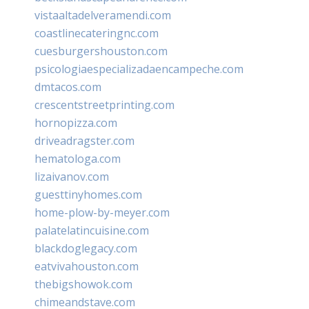
vistaaltadelveramendi.com
coastlinecateringnc.com
cuesburgershouston.com
psicologiaespecializadaencampeche.com
dmtacos.com
crescentstreetprinting.com
hornopizza.com
driveadragster.com
hematologa.com
lizaivanov.com
guesttinyhomes.com
home-plow-by-meyer.com
palatelatincuisine.com
blackdoglegacy.com
eatvivahouston.com
thebigshowok.com
chimeandstave.com