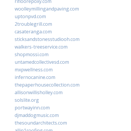
rifloorepoxy.com
woolleymillingandpaving.com
uptonpvd.com
2troublegrill.com
casateranga.com
sticksandstonesstudiooh.com
walkers-treeservice.com
shopmossi.com
untamedcollectivesd.com
mxpwellness.com
infernocanine.com
thepaperhousecollection.com
allisonwillisholley.com
solslite.org
portwayinn.com
djmaddogmusic.com
thesoundarchitects.com
allin1roofing.com