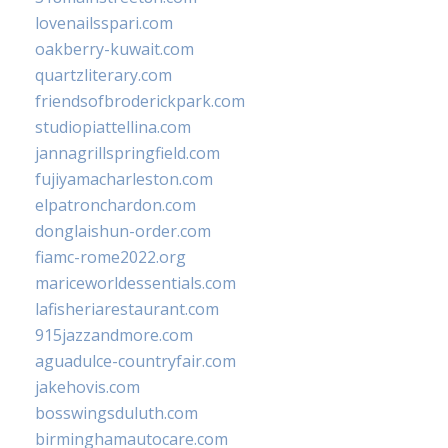
lovenailsspari.com
oakberry-kuwait.com
quartzliterary.com
friendsofbroderickpark.com
studiopiattellina.com
jannagrillspringfield.com
fujiyamacharleston.com
elpatronchardon.com
donglaishun-order.com
fiamc-rome2022.org
mariceworldessentials.com
lafisheriarestaurant.com
915jazzandmore.com
aguadulce-countryfair.com
jakehovis.com
bosswingsduluth.com
birminghamautocare.com