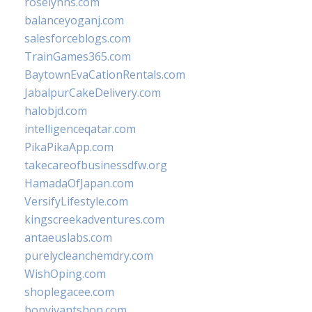
roselynns.com
balanceyoganj.com
salesforceblogs.com
TrainGames365.com
BaytownEvaCationRentals.com
JabalpurCakeDelivery.com
halobjd.com
intelligenceqatar.com
PikaPikaApp.com
takecareofbusinessdfw.org
HamadaOfJapan.com
VersifyLifestyle.com
kingscreekadventures.com
antaeuslabs.com
purelycleanchemdry.com
WishOping.com
shoplegacee.com
bonvivantshop.com