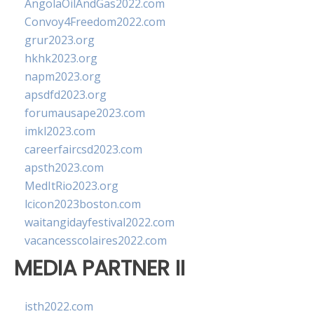
AngolaOilAndGas2022.com
Convoy4Freedom2022.com
grur2023.org
hkhk2023.org
napm2023.org
apsdfd2023.org
forumausape2023.com
imkl2023.com
careerfaircsd2023.com
apsth2023.com
MedItRio2023.org
lcicon2023boston.com
waitangidayfestival2022.com
vacancesscolaires2022.com
MEDIA PARTNER II
isth2022.com