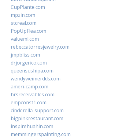
CupPlante.com
mpzin.com
stcreal.com
PopUpFlea.com
valueml.com
rebeccatorresjewelry.com
jmpbliss.com
drjorgerico.com
queensushipa.com
wendyweimerdds.com
ameri-camp.com
hrsreceivables.com
empconst1.com
cinderella-support.com
bigpinkrestaurant.com
inspirehuahin.com
memmingerspainting.com