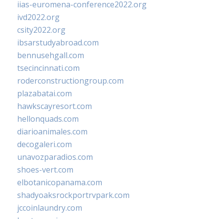
iias-euromena-conference2022.org
ivd2022.org
csity2022.org
ibsarstudyabroad.com
bennusehgall.com
tsecincinnati.com
roderconstructiongroup.com
plazabatai.com
hawkscayresort.com
hellonquads.com
diarioanimales.com
decogaleri.com
unavozparadios.com
shoes-vert.com
elbotanicopanama.com
shadyoaksrockportrvpark.com
jccoinlaundry.com