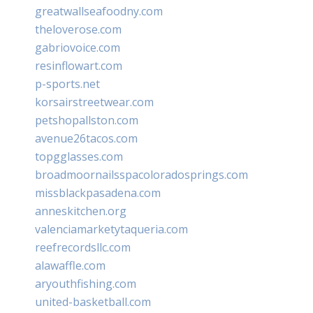
greatwallseafoodny.com
theloverose.com
gabriovoice.com
resinflowart.com
p-sports.net
korsairstreetwear.com
petshopallston.com
avenue26tacos.com
topgglasses.com
broadmoornailsspacoloradosprings.com
missblackpasadena.com
anneskitchen.org
valenciamarketytaqueria.com
reefrecordsllc.com
alawaffle.com
aryouthfishing.com
united-basketball.com