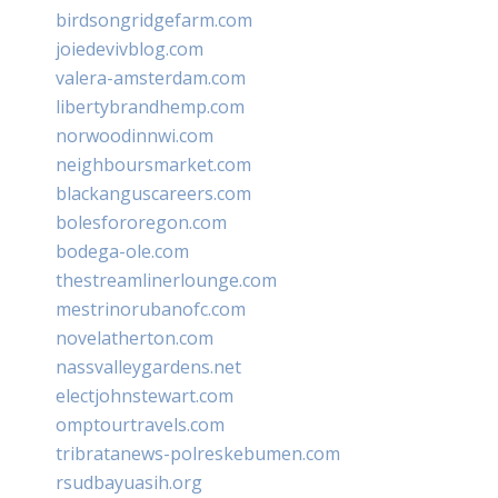
birdsongridgefarm.com
joiedevivblog.com
valera-amsterdam.com
libertybrandhemp.com
norwoodinnwi.com
neighboursmarket.com
blackanguscareers.com
bolesfororegon.com
bodega-ole.com
thestreamlinerlounge.com
mestrinorubanofc.com
novelatherton.com
nassvalleygardens.net
electjohnstewart.com
omptourtravels.com
tribratanews-polreskebumen.com
rsudbayuasih.org