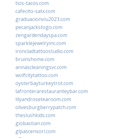
tios-tacos.com
cafecito-satx.com
graduacionviu2023.com
pecanjackstogo.com
zengardendayspa.com
sparklejewelryinc.com
ironcladtattoostudio.com
bruinshome.com
annascleaningsvc.com
wolfcitytattoo.com
oysterbayturkeytrot.com
lafronterarestauranteybar.com
lilyandrosetearoom.com
olivesburgberrypatch.com
theslushkids.com
giobastian.com
glpascensori.com