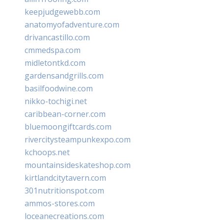
keepjudgewebb.com
anatomyofadventure.com
drivancastillo.com
cmmedspa.com
midletontkd.com
gardensandgrills.com
basilfoodwine.com
nikko-tochigi.net
caribbean-corner.com
bluemoongiftcards.com
rivercitysteampunkexpo.com
kchoops.net
mountainsideskateshop.com
kirtlandcitytavern.com
301nutritionspot.com
ammos-stores.com
loceanecreations.com