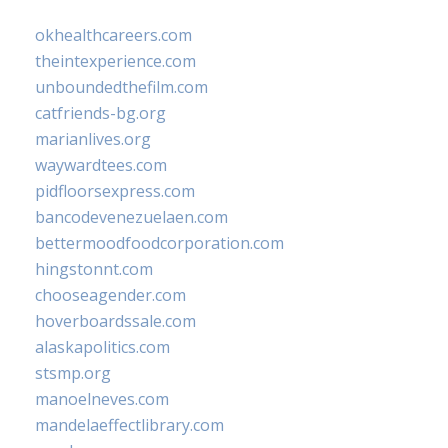
okhealthcareers.com
theintexperience.com
unboundedthefilm.com
catfriends-bg.org
marianlives.org
waywardtees.com
pidfloorsexpress.com
bancodevenezuelaen.com
bettermoodfoodcorporation.com
hingstonnt.com
chooseagender.com
hoverboardssale.com
alaskapolitics.com
stsmp.org
manoelneves.com
mandelaeffectlibrary.com