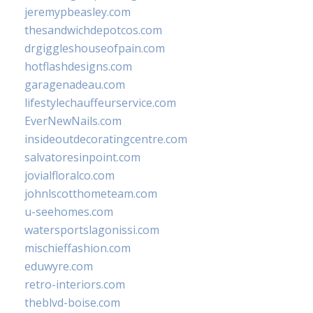
jeremypbeasley.com
thesandwichdepotcos.com
drgiggleshouseofpain.com
hotflashdesigns.com
garagenadeau.com
lifestylechauffeurservice.com
EverNewNails.com
insideoutdecoratingcentre.com
salvatoresinpoint.com
jovialfloralco.com
johnlscotthometeam.com
u-seehomes.com
watersportslagonissi.com
mischieffashion.com
eduwyre.com
retro-interiors.com
theblvd-boise.com