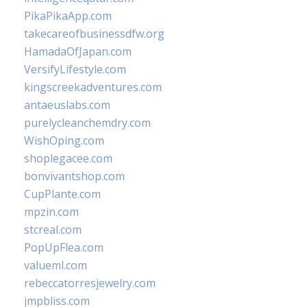
PikaPikaApp.com
takecareofbusinessdfw.org
HamadaOfJapan.com
VersifyLifestyle.com
kingscreekadventures.com
antaeuslabs.com
purelycleanchemdry.com
WishOping.com
shoplegacee.com
bonvivantshop.com
CupPlante.com
mpzin.com
stcreal.com
PopUpFlea.com
valueml.com
rebeccatorresjewelry.com
jmpbliss.com