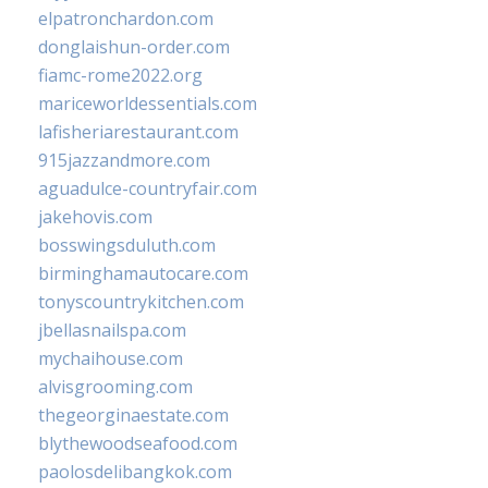
elpatronchardon.com
donglaishun-order.com
fiamc-rome2022.org
mariceworldessentials.com
lafisheriarestaurant.com
915jazzandmore.com
aguadulce-countryfair.com
jakehovis.com
bosswingsduluth.com
birminghamautocare.com
tonyscountrykitchen.com
jbellasnailspa.com
mychaihouse.com
alvisgrooming.com
thegeorginaestate.com
blythewoodseafood.com
paolosdelibangkok.com