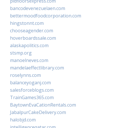
pidfloorsexpress.com
bancodevenezuelaen.com
bettermoodfoodcorporation.com
hingstonnt.com
chooseagender.com
hoverboardssale.com
alaskapolitics.com
stsmp.org
manoelneves.com
mandelaeffectlibrary.com
roselynns.com
balanceyoganj.com
salesforceblogs.com
TrainGames365.com
BaytownEvaCationRentals.com
JabalpurCakeDelivery.com
halobjd.com
intelligenceqatar.com