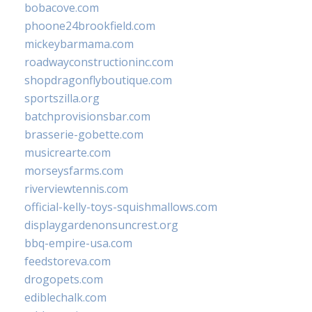
bobacove.com
phoone24brookfield.com
mickeybarmama.com
roadwayconstructioninc.com
shopdragonflyboutique.com
sportszilla.org
batchprovisionsbar.com
brasserie-gobette.com
musicrearte.com
morseysfarms.com
riverviewtennis.com
official-kelly-toys-squishmallows.com
displaygardenonsuncrest.org
bbq-empire-usa.com
feedstoreva.com
drogopets.com
ediblechalk.com