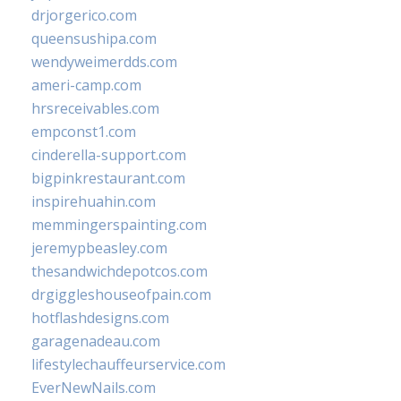
drjorgerico.com
queensushipa.com
wendyweimerdds.com
ameri-camp.com
hrsreceivables.com
empconst1.com
cinderella-support.com
bigpinkrestaurant.com
inspirehuahin.com
memmingerspainting.com
jeremypbeasley.com
thesandwichdepotcos.com
drgiggleshouseofpain.com
hotflashdesigns.com
garagenadeau.com
lifestylechauffeurservice.com
EverNewNails.com