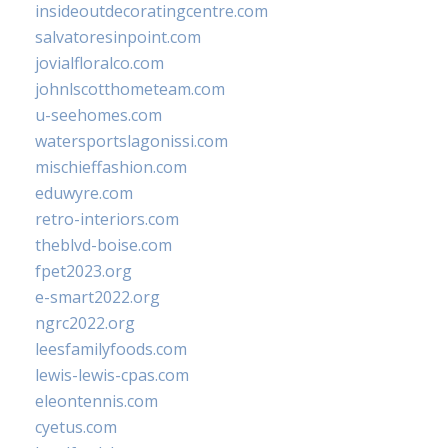
insideoutdecoratingcentre.com
salvatoresinpoint.com
jovialfloralco.com
johnlscotthometeam.com
u-seehomes.com
watersportslagonissi.com
mischieffashion.com
eduwyre.com
retro-interiors.com
theblvd-boise.com
fpet2023.org
e-smart2022.org
ngrc2022.org
leesfamilyfoods.com
lewis-lewis-cpas.com
eleontennis.com
cyetus.com