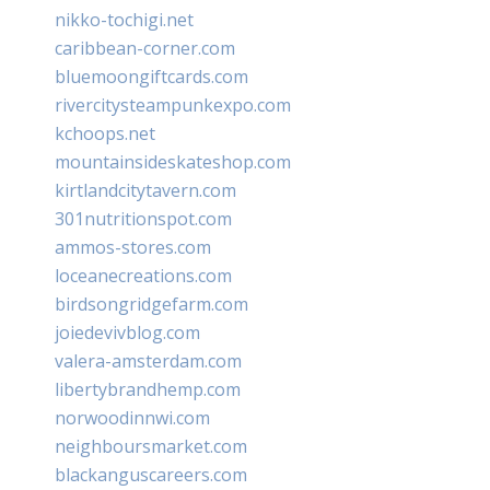
nikko-tochigi.net
caribbean-corner.com
bluemoongiftcards.com
rivercitysteampunkexpo.com
kchoops.net
mountainsideskateshop.com
kirtlandcitytavern.com
301nutritionspot.com
ammos-stores.com
loceanecreations.com
birdsongridgefarm.com
joiedevivblog.com
valera-amsterdam.com
libertybrandhemp.com
norwoodinnwi.com
neighboursmarket.com
blackanguscareers.com