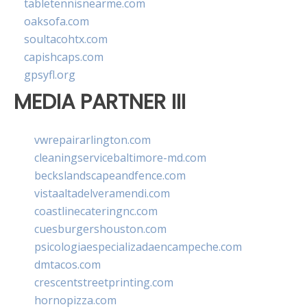
tabletennisnearme.com
oaksofa.com
soultacohtx.com
capishcaps.com
gpsyfl.org
MEDIA PARTNER III
vwrepairarlington.com
cleaningservicebaltimore-md.com
beckslandscapeandfence.com
vistaaltadelveramendi.com
coastlinecateringnc.com
cuesburgershouston.com
psicologiaespecializadaencampeche.com
dmtacos.com
crescentstreetprinting.com
hornopizza.com