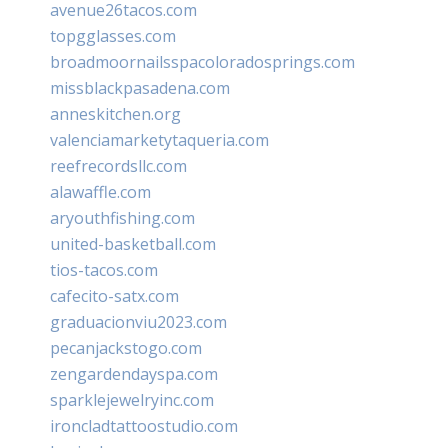
avenue26tacos.com
topgglasses.com
broadmoornailsspacoloradosprings.com
missblackpasadena.com
anneskitchen.org
valenciamarketytaqueria.com
reefrecordsllc.com
alawaffle.com
aryouthfishing.com
united-basketball.com
tios-tacos.com
cafecito-satx.com
graduacionviu2023.com
pecanjackstogo.com
zengardendayspa.com
sparklejewelryinc.com
ironcladtattoostudio.com