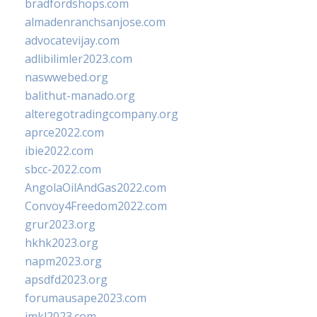
bradfordshops.com
almadenranchsanjose.com
advocatevijay.com
adlibilimler2023.com
naswwebed.org
balithut-manado.org
alteregotradingcompany.org
aprce2022.com
ibie2022.com
sbcc-2022.com
AngolaOilAndGas2022.com
Convoy4Freedom2022.com
grur2023.org
hkhk2023.org
napm2023.org
apsdfd2023.org
forumausape2023.com
imkl2023.com