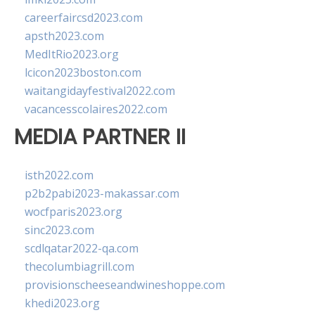
careerfaircsd2023.com
apsth2023.com
MedItRio2023.org
lcicon2023boston.com
waitangidayfestival2022.com
vacancesscolaires2022.com
MEDIA PARTNER II
isth2022.com
p2b2pabi2023-makassar.com
wocfparis2023.org
sinc2023.com
scdlqatar2022-qa.com
thecolumbiagrill.com
provisionscheeseandwineshoppe.com
khedi2023.org