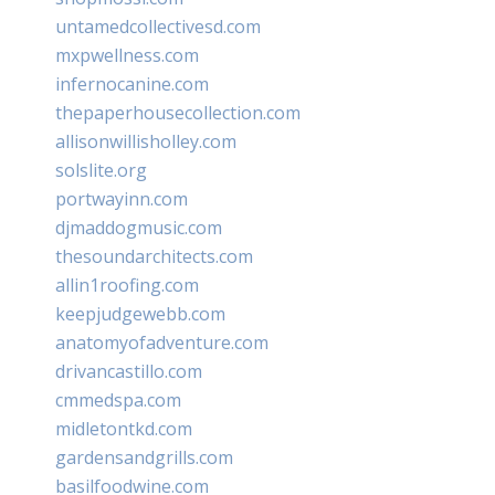
untamedcollectivesd.com
mxpwellness.com
infernocanine.com
thepaperhousecollection.com
allisonwillisholley.com
solslite.org
portwayinn.com
djmaddogmusic.com
thesoundarchitects.com
allin1roofing.com
keepjudgewebb.com
anatomyofadventure.com
drivancastillo.com
cmmedspa.com
midletontkd.com
gardensandgrills.com
basilfoodwine.com