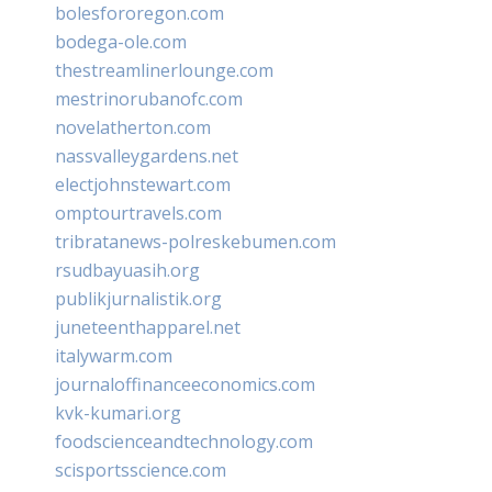
bolesfororegon.com
bodega-ole.com
thestreamlinerlounge.com
mestrinorubanofc.com
novelatherton.com
nassvalleygardens.net
electjohnstewart.com
omptourtravels.com
tribratanews-polreskebumen.com
rsudbayuasih.org
publikjurnalistik.org
juneteenthapparel.net
italywarm.com
journaloffinanceeconomics.com
kvk-kumari.org
foodscienceandtechnology.com
scisportsscience.com