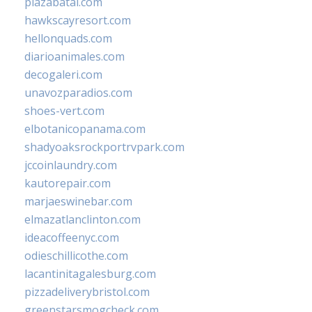
plazabatai.com
hawkscayresort.com
hellonquads.com
diarioanimales.com
decogaleri.com
unavozparadios.com
shoes-vert.com
elbotanicopanama.com
shadyoaksrockportrvpark.com
jccoinlaundry.com
kautorepair.com
marjaeswinebar.com
elmazatlanclinton.com
ideacoffeenyc.com
odieschillicothe.com
lacantinitagalesburg.com
pizzadeliverybristol.com
greenstarsmogcheck.com