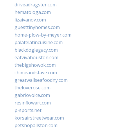
driveadragster.com
hematologa.com
lizaivanov.com
guesttinyhomes.com
home-plow-by-meyer.com
palatelatincuisine.com
blackdoglegacy.com
eatvivahouston.com
thebigshowok.com
chimeandstave.com
greatwallseafoodny.com
theloverose.com
gabriovoice.com
resinflowart.com
p-sports.net
korsairstreetwear.com
petshopallston.com