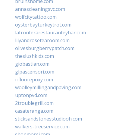
bruinshome.com
annascleaningsvc.com
wolfcitytattoo.com
oysterbayturkeytrot.com
lafronterarestauranteybar.com
lilyandrosetearoom.com
olivesburgberrypatch.com
theslushkids.com
giobastian.com
glpascensori.com
rifloorepoxy.com
woolleymillingandpaving.com
uptonpvd.com
2troublegrill.com
casateranga.com
sticksandstonesstudiooh.com
walkers-treeservice.com
shopmossi.com