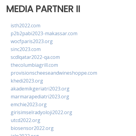
MEDIA PARTNER II
isth2022.com
p2b2pabi2023-makassar.com
wocfparis2023.org
sinc2023.com
scdlqatar2022-qa.com
thecolumbiagrill.com
provisionscheeseandwineshoppe.com
khedi2023.org
akademikgeriatri2023.org
marmarapediatri2023.org
emchie2023.org
girisimselradyoloji2022.org
utcd2022.org
biosensor2022.org