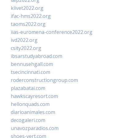
ialp2022.org
klivet2022.org
ifac-hms2022.org
taoms2022.org
iias-euromena-conference2022.org
ivd2022.org
csity2022.org
ibsarstudyabroad.com
bennusehgall.com
tsecincinnati.com
roderconstructiongroup.com
plazabatai.com
hawkscayresort.com
hellonquads.com
diarioanimales.com
decogaleri.com
unavozparadios.com
shoes-vert.com