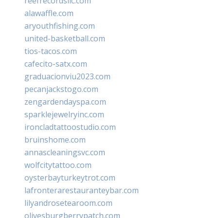
reefrecordsllc.com
alawaffle.com
aryouthfishing.com
united-basketball.com
tios-tacos.com
cafecito-satx.com
graduacionviu2023.com
pecanjackstogo.com
zengardendayspa.com
sparklejewelryinc.com
ironcladtattoostudio.com
bruinshome.com
annascleaningsvc.com
wolfcitytattoo.com
oysterbayturkeytrot.com
lafronterarestauranteybar.com
lilyandrosetearoom.com
olivesburgberrypatch.com