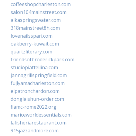
coffeeshopcharleston.com
salon104mainstreet.com
alkaspringswater.com
318mainstreet8h.com
lovenailsspari.com
oakberry-kuwait.com
quartzliterary.com
friendsofbroderickpark.com
studiopiattellina.com
jannagrillspringfield.com
fujiyamacharleston.com
elpatronchardon.com
donglaishun-order.com
fiamc-rome2022.org
mariceworldessentials.com
lafisheriarestaurant.com
915jazzandmore.com