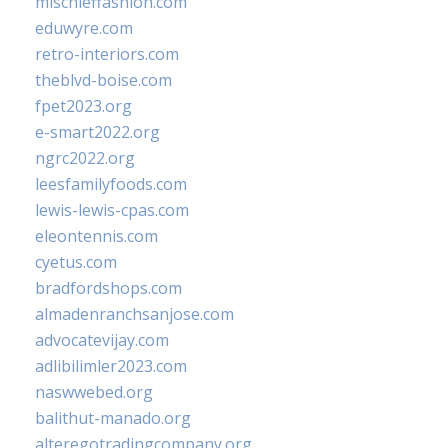
mischieffashion.com
eduwyre.com
retro-interiors.com
theblvd-boise.com
fpet2023.org
e-smart2022.org
ngrc2022.org
leesfamilyfoods.com
lewis-lewis-cpas.com
eleontennis.com
cyetus.com
bradfordshops.com
almadenranchsanjose.com
advocatevijay.com
adlibilimler2023.com
naswwebed.org
balithut-manado.org
alteregotradingcompany.org