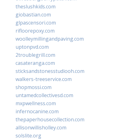
theslushkids.com
giobastian.com
glpascensori.com
rifloorepoxy.com
woolleymillingandpaving.com
uptonpvd.com
2troublegrill.com
casateranga.com
sticksandstonesstudiooh.com
walkers-treeservice.com
shopmossi.com
untamedcollectivesd.com
mxpwellness.com
infernocanine.com
thepaperhousecollection.com
allisonwillisholley.com
solslite.org