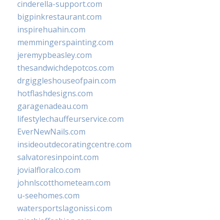
cinderella-support.com
bigpinkrestaurant.com
inspirehuahin.com
memmingerspainting.com
jeremypbeasley.com
thesandwichdepotcos.com
drgiggleshouseofpain.com
hotflashdesigns.com
garagenadeau.com
lifestylechauffeurservice.com
EverNewNails.com
insideoutdecoratingcentre.com
salvatoresinpoint.com
jovialfloralco.com
johnlscotthometeam.com
u-seehomes.com
watersportslagonissi.com