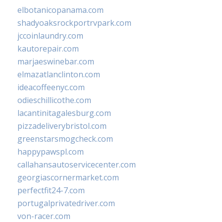
elbotanicopanama.com
shadyoaksrockportrvpark.com
jccoinlaundry.com
kautorepair.com
marjaeswinebar.com
elmazatlanclinton.com
ideacoffeenyc.com
odieschillicothe.com
lacantinitagalesburg.com
pizzadeliverybristol.com
greenstarsmogcheck.com
happypawspl.com
callahansautoservicecenter.com
georgiascornermarket.com
perfectfit24-7.com
portugalprivatedriver.com
von-racer.com