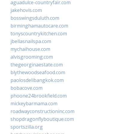
aguadulce-countryfair.com
jakehovis.com
bosswingsduluth.com
birminghamautocare.com
tonyscountrykitchen.com
jbellasnailspa.com
mychaihouse.com
alvisgrooming.com
thegeorginaestate.com
blythewoodseafood.com
paolosdelibangkok.com
bobacove.com
phoone24brookfield.com
mickeybarmama.com
roadwayconstructioninc.com
shopdragonflyboutique.com
sportszilla.org