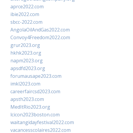
aprce2022.com
ibie2022.com
sbcc-2022.com
AngolaOilAndGas2022.com
Convoy4Freedom2022.com
grur2023.org
hkhk2023.org
napm2023.org
apsdfd2023.org
forumausape2023.com
imkl2023.com
careerfaircsd2023.com
apsth2023.com
MedItRio2023.org
lcicon2023boston.com
waitangidayfestival2022.com
vacancesscolaires2022.com