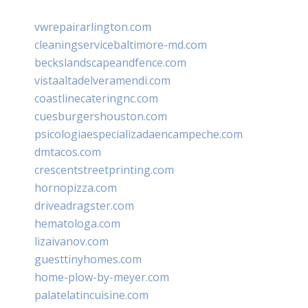
vwrepairarlington.com
cleaningservicebaltimore-md.com
beckslandscapeandfence.com
vistaaltadelveramendi.com
coastlinecateringnc.com
cuesburgershouston.com
psicologiaespecializadaencampeche.com
dmtacos.com
crescentstreetprinting.com
hornopizza.com
driveadragster.com
hematologa.com
lizaivanov.com
guesttinyhomes.com
home-plow-by-meyer.com
palatelatincuisine.com