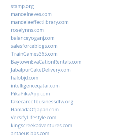
stsmp.org
manoelneves.com
mandelaeffectlibrary.com
roselynns.com
balanceyoganj.com
salesforceblogs.com
TrainGames365.com
BaytownEvaCationRentals.com
JabalpurCakeDelivery.com
halobjd.com
intelligenceqatar.com
PikaPikaApp.com
takecareofbusinessdfw.org
HamadaOfJapan.com
VersifyLifestyle.com
kingscreekadventures.com
antaeuslabs.com