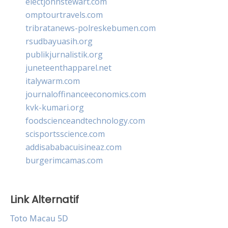
electjohnstewart.com
omptourtravels.com
tribratanews-polreskebumen.com
rsudbayuasih.org
publikjurnalistik.org
juneteenthapparel.net
italywarm.com
journaloffinanceeconomics.com
kvk-kumari.org
foodscienceandtechnology.com
scisportsscience.com
addisababacuisineaz.com
burgerimcamas.com
Link Alternatif
Toto Macau 5D