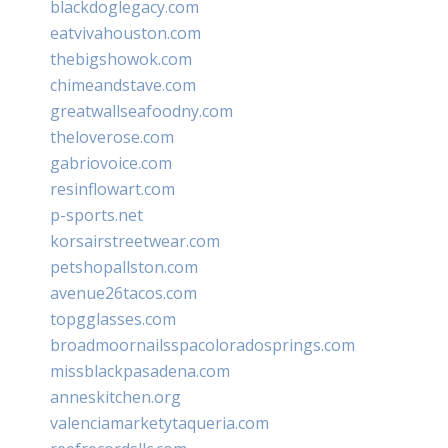
blackdoglegacy.com
eatvivahouston.com
thebigshowok.com
chimeandstave.com
greatwallseafoodny.com
theloverose.com
gabriovoice.com
resinflowart.com
p-sports.net
korsairstreetwear.com
petshopallston.com
avenue26tacos.com
topgglasses.com
broadmoornailsspacoloradosprings.com
missblackpasadena.com
anneskitchen.org
valenciamarketytaqueria.com