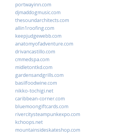
portwayinn.com
djmaddogmusic.com
thesoundarchitects.com
allin1roofing.com
keepjudgewebb.com
anatomyofadventure.com
drivancastillo.com
cmmedspa.com
midletontkd.com
gardensandgrills.com
basilfoodwine.com
nikko-tochigi.net
caribbean-corner.com
bluemoongiftcards.com
rivercitysteampunkexpo.com
kchoops.net
mountainsideskateshop.com