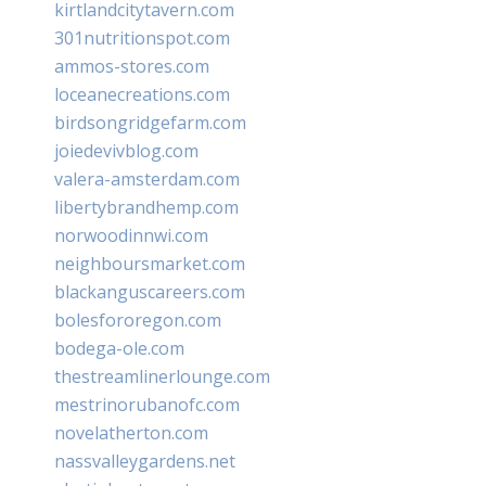
kirtlandcitytavern.com
301nutritionspot.com
ammos-stores.com
loceanecreations.com
birdsongridgefarm.com
joiedevivblog.com
valera-amsterdam.com
libertybrandhemp.com
norwoodinnwi.com
neighboursmarket.com
blackanguscareers.com
bolesfororegon.com
bodega-ole.com
thestreamlinerlounge.com
mestrinorubanofc.com
novelatherton.com
nassvalleygardens.net