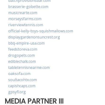
batchprovisionsbar.com
brasserie-gobette.com
musicrearte.com
morseysfarms.com
riverviewtennis.com
official-kelly-toys-squishmallows.com
displaygardenonsuncrest.org
bbq-empire-usa.com
feedstoreva.com
drogopets.com
ediblechalk.com
tabletennisnearme.com
oaksofa.com
soultacohtx.com
capishcaps.com
gpsyfl.org
MEDIA PARTNER III