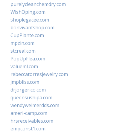
purelycleanchemdry.com
WishOping.com
shoplegacee.com
bonvivantshop.com
CupPlante.com
mpzin.com
stcreal.com
PopUpFlea.com
valueml.com
rebeccatorresjewelry.com
jmpbliss.com
drjorgerico.com
queensushipa.com
wendyweimerdds.com
ameri-camp.com
hrsreceivables.com
empconst1.com