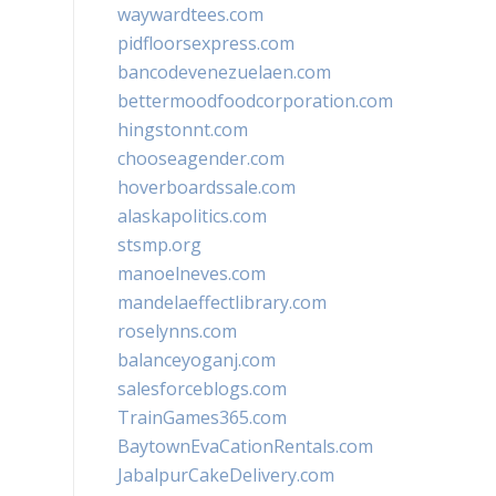
waywardtees.com
pidfloorsexpress.com
bancodevenezuelaen.com
bettermoodfoodcorporation.com
hingstonnt.com
chooseagender.com
hoverboardssale.com
alaskapolitics.com
stsmp.org
manoelneves.com
mandelaeffectlibrary.com
roselynns.com
balanceyoganj.com
salesforceblogs.com
TrainGames365.com
BaytownEvaCationRentals.com
JabalpurCakeDelivery.com