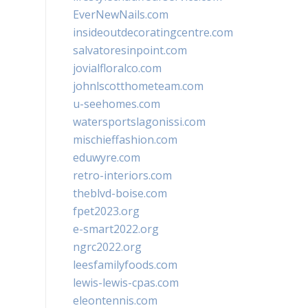
EverNewNails.com
insideoutdecoratingcentre.com
salvatoresinpoint.com
jovialfloralco.com
johnlscotthometeam.com
u-seehomes.com
watersportslagonissi.com
mischieffashion.com
eduwyre.com
retro-interiors.com
theblvd-boise.com
fpet2023.org
e-smart2022.org
ngrc2022.org
leesfamilyfoods.com
lewis-lewis-cpas.com
eleontennis.com