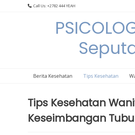
Skip
Call Us: +2782 444 YEAH
to
content
PSICOLOG
Seput
Berita Kesehatan
Tips Kesehatan
Wa
Tips Kesehatan Wani
Keseimbangan Tubuh