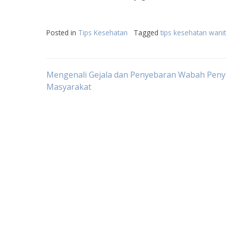
Posted in
Tips Kesehatan
Tagged
tips kesehatan wani
Post
Mengenali Gejala dan Penyebaran Wabah Penya
Masyarakat
navigation