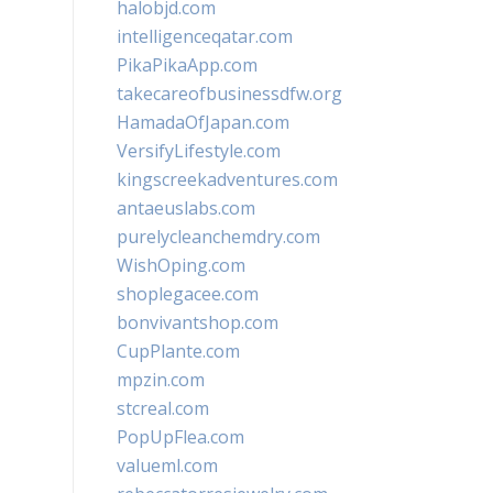
halobjd.com
intelligenceqatar.com
PikaPikaApp.com
takecareofbusinessdfw.org
HamadaOfJapan.com
VersifyLifestyle.com
kingscreekadventures.com
antaeuslabs.com
purelycleanchemdry.com
WishOping.com
shoplegacee.com
bonvivantshop.com
CupPlante.com
mpzin.com
stcreal.com
PopUpFlea.com
valueml.com