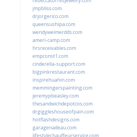
rebeccatorresjewelry.com
jmpbliss.com
drjorgerico.com
queensushipa.com
wendyweimerdds.com
ameri-camp.com
hrsreceivables.com
empconst1.com
cinderella-support.com
bigpinkrestaurant.com
inspirehuahin.com
memmingerspainting.com
jeremypbeasley.com
thesandwichdepotcos.com
drgiggleshouseofpain.com
hotflashdesigns.com
garagenadeau.com
lifestylechauffeurservice.com