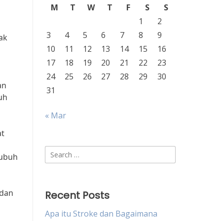
M
T
W
T
F
S
S
1
2
3
4
5
6
7
8
9
ak
10
11
12
13
14
15
16
,
17
18
19
20
21
22
23
24
25
26
27
28
29
30
an
31
uh
« Mar
at
Search
tubuh
for:
 dan
Recent Posts
Apa itu Stroke dan Bagaimana