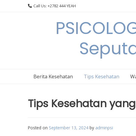
Skip
Call Us: +2782 444 YEAH
to
content
PSICOLOG
Seput
Berita Kesehatan
Tips Kesehatan
Wa
Tips Kesehatan yang
Posted on
September 13, 2024
by
adminpsi