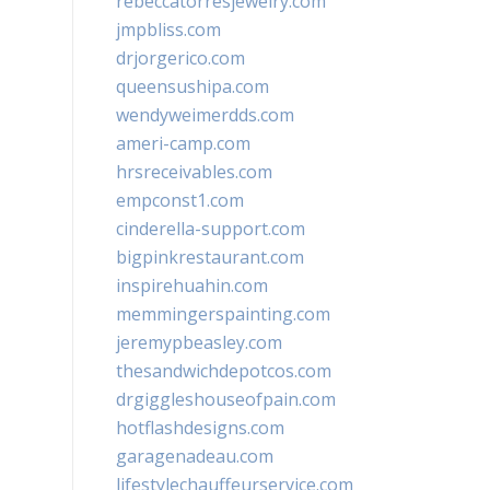
rebeccatorresjewelry.com
jmpbliss.com
drjorgerico.com
queensushipa.com
wendyweimerdds.com
ameri-camp.com
hrsreceivables.com
empconst1.com
cinderella-support.com
bigpinkrestaurant.com
inspirehuahin.com
memmingerspainting.com
jeremypbeasley.com
thesandwichdepotcos.com
drgiggleshouseofpain.com
hotflashdesigns.com
garagenadeau.com
lifestylechauffeurservice.com