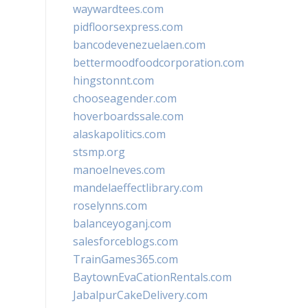
waywardtees.com
pidfloorsexpress.com
bancodevenezuelaen.com
bettermoodfoodcorporation.com
hingstonnt.com
chooseagender.com
hoverboardssale.com
alaskapolitics.com
stsmp.org
manoelneves.com
mandelaeffectlibrary.com
roselynns.com
balanceyoganj.com
salesforceblogs.com
TrainGames365.com
BaytownEvaCationRentals.com
JabalpurCakeDelivery.com