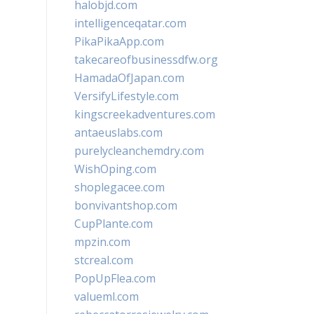
halobjd.com
intelligenceqatar.com
PikaPikaApp.com
takecareofbusinessdfw.org
HamadaOfJapan.com
VersifyLifestyle.com
kingscreekadventures.com
antaeuslabs.com
purelycleanchemdry.com
WishOping.com
shoplegacee.com
bonvivantshop.com
CupPlante.com
mpzin.com
stcreal.com
PopUpFlea.com
valueml.com