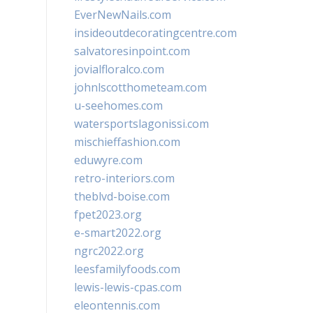
EverNewNails.com
insideoutdecoratingcentre.com
salvatoresinpoint.com
jovialfloralco.com
johnlscotthometeam.com
u-seehomes.com
watersportslagonissi.com
mischieffashion.com
eduwyre.com
retro-interiors.com
theblvd-boise.com
fpet2023.org
e-smart2022.org
ngrc2022.org
leesfamilyfoods.com
lewis-lewis-cpas.com
eleontennis.com