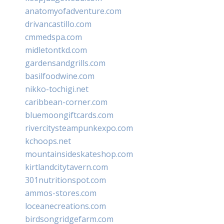
anatomyofadventure.com
drivancastillo.com
cmmedspa.com
midletontkd.com
gardensandgrills.com
basilfoodwine.com
nikko-tochigi.net
caribbean-corner.com
bluemoongiftcards.com
rivercitysteampunkexpo.com
kchoops.net
mountainsideskateshop.com
kirtlandcitytavern.com
301nutritionspot.com
ammos-stores.com
loceanecreations.com
birdsongridgefarm.com