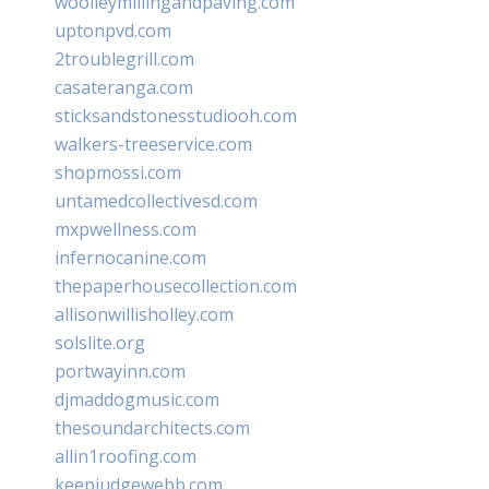
woolleymillingandpaving.com
uptonpvd.com
2troublegrill.com
casateranga.com
sticksandstonesstudiooh.com
walkers-treeservice.com
shopmossi.com
untamedcollectivesd.com
mxpwellness.com
infernocanine.com
thepaperhousecollection.com
allisonwillisholley.com
solslite.org
portwayinn.com
djmaddogmusic.com
thesoundarchitects.com
allin1roofing.com
keepjudgewebb.com