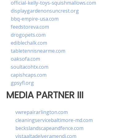
official-kelly-toys-squishmallows.com
displaygardenonsuncrest.org
bbq-empire-usa.com
feedstoreva.com
drogopets.com
ediblechalk.com
tabletennisnearme.com
oaksofa.com
soultacohtx.com
capishcaps.com
gpsyfl.org
MEDIA PARTNER III
vwrepairarlington.com
cleaningservicebaltimore-md.com
beckslandscapeandfence.com
vistaaltadelveramendi.com