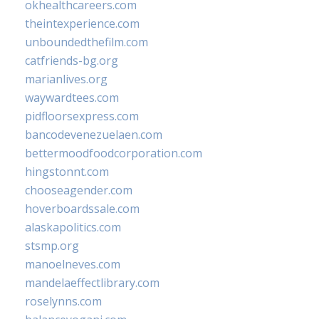
okhealthcareers.com
theintexperience.com
unboundedthefilm.com
catfriends-bg.org
marianlives.org
waywardtees.com
pidfloorsexpress.com
bancodevenezuelaen.com
bettermoodfoodcorporation.com
hingstonnt.com
chooseagender.com
hoverboardssale.com
alaskapolitics.com
stsmp.org
manoelneves.com
mandelaeffectlibrary.com
roselynns.com