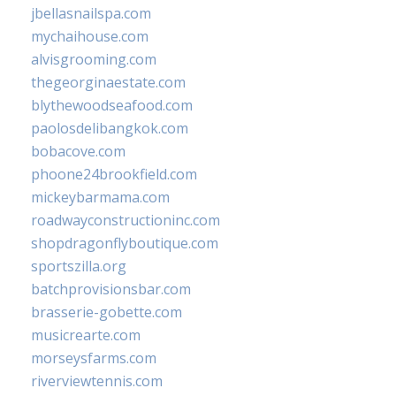
jbellasnailspa.com
mychaihouse.com
alvisgrooming.com
thegeorginaestate.com
blythewoodseafood.com
paolosdelibangkok.com
bobacove.com
phoone24brookfield.com
mickeybarmama.com
roadwayconstructioninc.com
shopdragonflyboutique.com
sportszilla.org
batchprovisionsbar.com
brasserie-gobette.com
musicrearte.com
morseysfarms.com
riverviewtennis.com