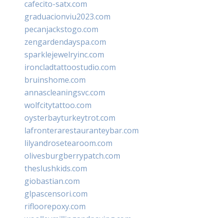
cafecito-satx.com
graduacionviu2023.com
pecanjackstogo.com
zengardendayspa.com
sparklejewelryinc.com
ironcladtattoostudio.com
bruinshome.com
annascleaningsvc.com
wolfcitytattoo.com
oysterbayturkeytrot.com
lafronterarestauranteybar.com
lilyandrosetearoom.com
olivesburgberrypatch.com
theslushkids.com
giobastian.com
glpascensori.com
rifloorepoxy.com