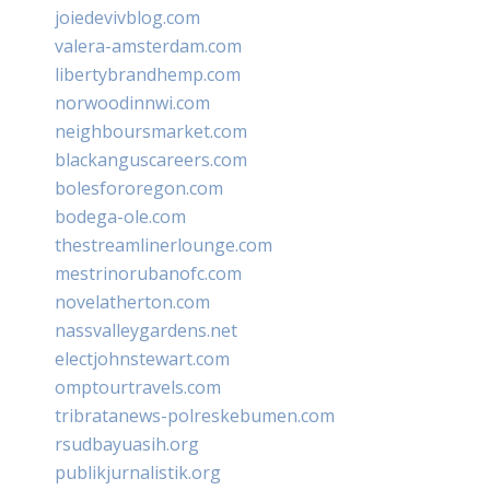
joiedevivblog.com
valera-amsterdam.com
libertybrandhemp.com
norwoodinnwi.com
neighboursmarket.com
blackanguscareers.com
bolesfororegon.com
bodega-ole.com
thestreamlinerlounge.com
mestrinorubanofc.com
novelatherton.com
nassvalleygardens.net
electjohnstewart.com
omptourtravels.com
tribratanews-polreskebumen.com
rsudbayuasih.org
publikjurnalistik.org