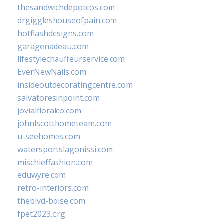
thesandwichdepotcos.com
drgiggleshouseofpain.com
hotflashdesigns.com
garagenadeau.com
lifestylechauffeurservice.com
EverNewNails.com
insideoutdecoratingcentre.com
salvatoresinpoint.com
jovialfloralco.com
johnlscotthometeam.com
u-seehomes.com
watersportslagonissi.com
mischieffashion.com
eduwyre.com
retro-interiors.com
theblvd-boise.com
fpet2023.org