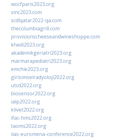
wocfparis2023.org
sinc2023.com
scdlqatar2022-qa.com
thecolumbiagrill.com
provisionscheeseandwineshoppe.com
khedi2023.org
akademikgeriatri2023.org
marmarapediatri2023.org
emchie2023.org
girisimselradyoloji2022.org
utcd2022.org
biosensor2022.org
ialp2022.org
klivet2022.org
ifac-hms2022.org
taoms2022.org
iias-euromena-conference2022.org