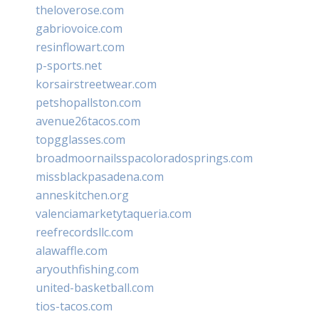
theloverose.com
gabriovoice.com
resinflowart.com
p-sports.net
korsairstreetwear.com
petshopallston.com
avenue26tacos.com
topgglasses.com
broadmoornailsspacoloradosprings.com
missblackpasadena.com
anneskitchen.org
valenciamarketytaqueria.com
reefrecordsllc.com
alawaffle.com
aryouthfishing.com
united-basketball.com
tios-tacos.com