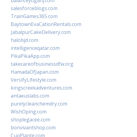
balanceyoganj.com
salesforceblogs.com
TrainGames365.com
BaytownEvaCationRentals.com
JabalpurCakeDelivery.com
halobjd.com
intelligenceqatar.com
PikaPikaApp.com
takecareofbusinessdfw.org
HamadaOfJapan.com
VersifyLifestyle.com
kingscreekadventures.com
antaeuslabs.com
purelycleanchemdry.com
WishOping.com
shoplegacee.com
bonvivantshop.com
CupPlante.com