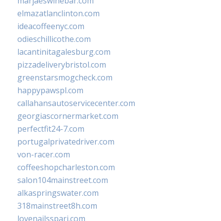
marjaeswinebar.com
elmazatlanclinton.com
ideacoffeenyc.com
odieschillicothe.com
lacantinitagalesburg.com
pizzadeliverybristol.com
greenstarsmogcheck.com
happypawspl.com
callahansautoservicecenter.com
georgiascornermarket.com
perfectfit24-7.com
portugalprivatedriver.com
von-racer.com
coffeeshopcharleston.com
salon104mainstreet.com
alkaspringswater.com
318mainstreet8h.com
lovenailsspari.com