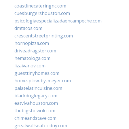
coastlinecateringnc.com
cuesburgershouston.com
psicologiaespecializadaencampeche.com
dmtacos.com
crescentstreetprinting.com
hornopizza.com
driveadragster.com
hematologa.com
lizaivanov.com
guesttinyhomes.com
home-plow-by-meyer.com
palatelatincuisine.com
blackdoglegacy.com
eatvivahouston.com
thebigshowok.com
chimeandstave.com
greatwallseafoodny.com