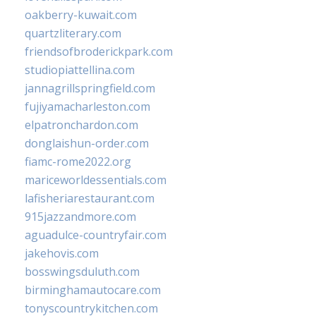
oakberry-kuwait.com
quartzliterary.com
friendsofbroderickpark.com
studiopiattellina.com
jannagrillspringfield.com
fujiyamacharleston.com
elpatronchardon.com
donglaishun-order.com
fiamc-rome2022.org
mariceworldessentials.com
lafisheriarestaurant.com
915jazzandmore.com
aguadulce-countryfair.com
jakehovis.com
bosswingsduluth.com
birminghamautocare.com
tonyscountrykitchen.com