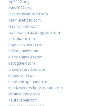
ivd2022.org
csity2022.org
ibsarstudyabroad.com
bennusehgall.com
tsecincinnati.com
roderconstructiongroup.com
plazabatai.com
hawkscayresort.com
hellonquads.com
diarioanimales.com
decogaleri.com
unavozparadios.com
shoes-vert.com
elbotanicopanama.com
shadyoaksrockportrvpark.com
jccoinlaundry.com
kautorepair.com