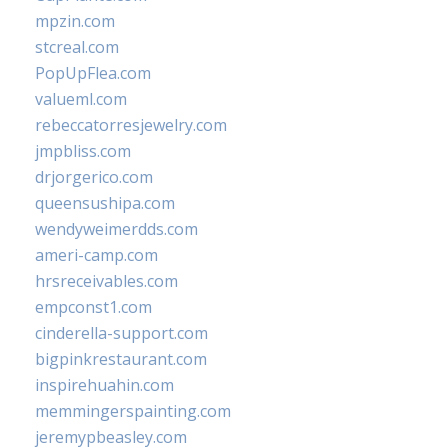
mpzin.com
stcreal.com
PopUpFlea.com
valueml.com
rebeccatorresjewelry.com
jmpbliss.com
drjorgerico.com
queensushipa.com
wendyweimerdds.com
ameri-camp.com
hrsreceivables.com
empconst1.com
cinderella-support.com
bigpinkrestaurant.com
inspirehuahin.com
memmingerspainting.com
jeremypbeasley.com