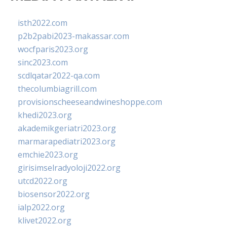
isth2022.com
p2b2pabi2023-makassar.com
wocfparis2023.org
sinc2023.com
scdlqatar2022-qa.com
thecolumbiagrill.com
provisionscheeseandwineshoppe.com
khedi2023.org
akademikgeriatri2023.org
marmarapediatri2023.org
emchie2023.org
girisimselradyoloji2022.org
utcd2022.org
biosensor2022.org
ialp2022.org
klivet2022.org