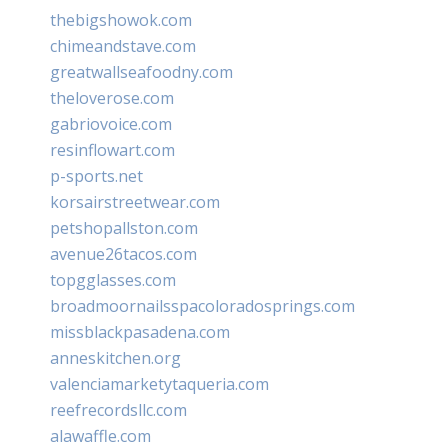
thebigshowok.com
chimeandstave.com
greatwallseafoodny.com
theloverose.com
gabriovoice.com
resinflowart.com
p-sports.net
korsairstreetwear.com
petshopallston.com
avenue26tacos.com
topgglasses.com
broadmoornailsspacoloradosprings.com
missblackpasadena.com
anneskitchen.org
valenciamarketytaqueria.com
reefrecordsllc.com
alawaffle.com