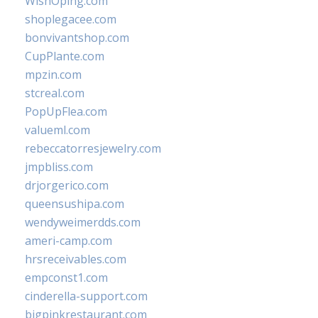
WishOping.com
shoplegacee.com
bonvivantshop.com
CupPlante.com
mpzin.com
stcreal.com
PopUpFlea.com
valueml.com
rebeccatorresjewelry.com
jmpbliss.com
drjorgerico.com
queensushipa.com
wendyweimerdds.com
ameri-camp.com
hrsreceivables.com
empconst1.com
cinderella-support.com
bigpinkrestaurant.com