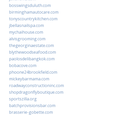
bosswingsduluth.com
birminghamautocare.com
tonyscountrykitchen.com
jbellasnailspa.com
mychaihouse.com
alvisgrooming.com
thegeorginaestate.com
blythewoodseafood.com
paolosdelibangkok.com
bobacove.com
phoone24brookfield.com
mickeybarmama.com
roadwayconstructioninc.com
shopdragonflyboutique.com
sportszilla.org
batchprovisionsbar.com
brasserie-gobette.com