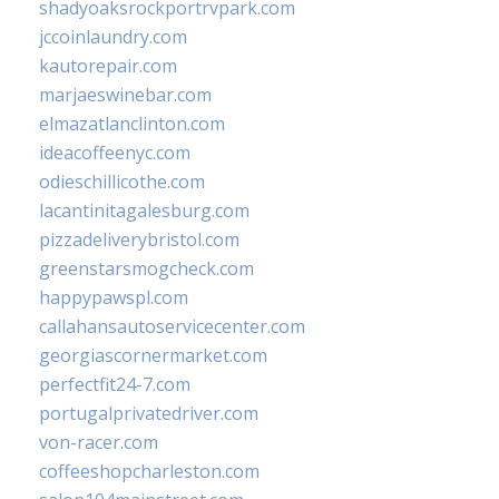
shadyoaksrockportrvpark.com
jccoinlaundry.com
kautorepair.com
marjaeswinebar.com
elmazatlanclinton.com
ideacoffeenyc.com
odieschillicothe.com
lacantinitagalesburg.com
pizzadeliverybristol.com
greenstarsmogcheck.com
happypawspl.com
callahansautoservicecenter.com
georgiascornermarket.com
perfectfit24-7.com
portugalprivatedriver.com
von-racer.com
coffeeshopcharleston.com