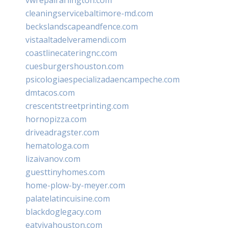
cleaningservicebaltimore-md.com
beckslandscapeandfence.com
vistaaltadelveramendi.com
coastlinecateringnc.com
cuesburgershouston.com
psicologiaespecializadaencampeche.com
dmtacos.com
crescentstreetprinting.com
hornopizza.com
driveadragster.com
hematologa.com
lizaivanov.com
guesttinyhomes.com
home-plow-by-meyer.com
palatelatincuisine.com
blackdoglegacy.com
eatvivahouston.com