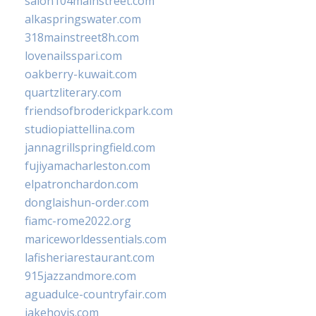
salon104mainstreet.com
alkaspringswater.com
318mainstreet8h.com
lovenailsspari.com
oakberry-kuwait.com
quartzliterary.com
friendsofbroderickpark.com
studiopiattellina.com
jannagrillspringfield.com
fujiyamacharleston.com
elpatronchardon.com
donglaishun-order.com
fiamc-rome2022.org
mariceworldessentials.com
lafisheriarestaurant.com
915jazzandmore.com
aguadulce-countryfair.com
jakehovis.com