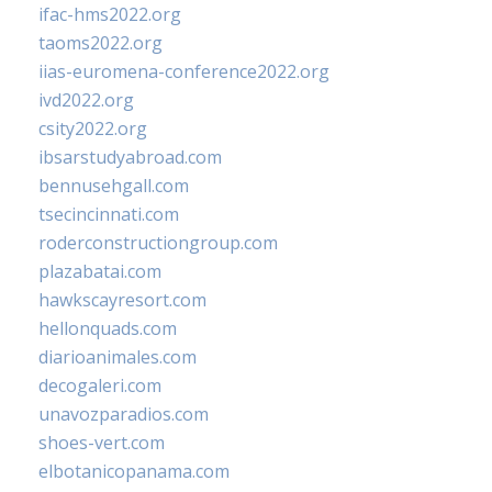
ifac-hms2022.org
taoms2022.org
iias-euromena-conference2022.org
ivd2022.org
csity2022.org
ibsarstudyabroad.com
bennusehgall.com
tsecincinnati.com
roderconstructiongroup.com
plazabatai.com
hawkscayresort.com
hellonquads.com
diarioanimales.com
decogaleri.com
unavozparadios.com
shoes-vert.com
elbotanicopanama.com