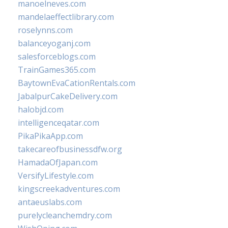
manoelneves.com
mandelaeffectlibrary.com
roselynns.com
balanceyoganj.com
salesforceblogs.com
TrainGames365.com
BaytownEvaCationRentals.com
JabalpurCakeDelivery.com
halobjd.com
intelligenceqatar.com
PikaPikaApp.com
takecareofbusinessdfw.org
HamadaOfJapan.com
VersifyLifestyle.com
kingscreekadventures.com
antaeuslabs.com
purelycleanchemdry.com