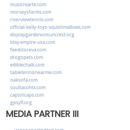
musicrearte.com
morseysfarms.com
riverviewtennis.com
official-kelly-toys-squishmallows.com
displaygardenonsuncrest.org
bbq-empire-usa.com
feedstoreva.com
drogopets.com
ediblechalk.com
tabletennisnearme.com
oaksofa.com
soultacohtx.com
capishcaps.com
gpsyfl.org
MEDIA PARTNER III
vwrepairarlington.com