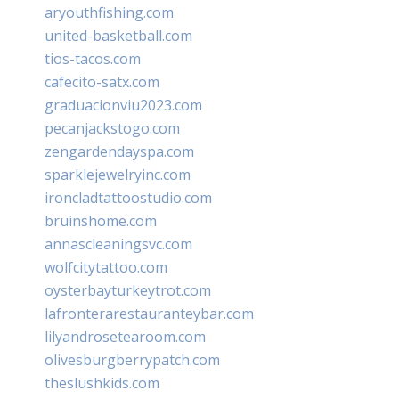
aryouthfishing.com
united-basketball.com
tios-tacos.com
cafecito-satx.com
graduacionviu2023.com
pecanjackstogo.com
zengardendayspa.com
sparklejewelryinc.com
ironcladtattoostudio.com
bruinshome.com
annascleaningsvc.com
wolfcitytattoo.com
oysterbayturkeytrot.com
lafronterarestauranteybar.com
lilyandrosetearoom.com
olivesburgberrypatch.com
theslushkids.com