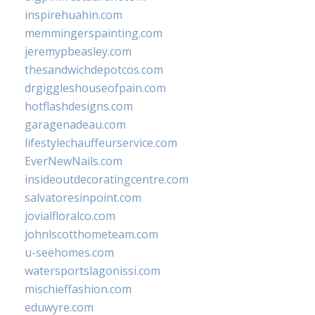
inspirehuahin.com
memmingerspainting.com
jeremypbeasley.com
thesandwichdepotcos.com
drgiggleshouseofpain.com
hotflashdesigns.com
garagenadeau.com
lifestylechauffeurservice.com
EverNewNails.com
insideoutdecoratingcentre.com
salvatoresinpoint.com
jovialfloralco.com
johnlscotthometeam.com
u-seehomes.com
watersportslagonissi.com
mischieffashion.com
eduwyre.com