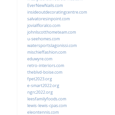
EverNewNails.com
insideoutdecoratingcentre.com
salvatoresinpoint.com
jovialfloralco.com
johnlscotthometeam.com
u-seehomes.com
watersportslagonissi.com
mischieffashion.com
eduwyre.com
retro-interiors.com
theblvd-boise.com
fpet2023.org
e-smart2022.org
ngrc2022.org
leesfamilyfoods.com
lewis-lewis-cpas.com
eleontennis.com