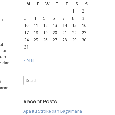
M
T
W
T
F
S
S
1
2
3
4
5
6
7
8
9
du
10
11
12
13
14
15
16
17
18
19
20
21
22
23
24
25
26
27
28
29
30
it,
31
lkan
kan
« Mar
p dan
Search
t
for:
daran
Recent Posts
Apa itu Stroke dan Bagaimana