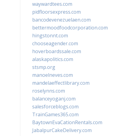
waywardtees.com
pidfloorsexpress.com
bancodevenezuelaen.com
bettermoodfoodcorporation.com
hingstonnt.com
chooseagender.com
hoverboardssale.com
alaskapolitics.com
stsmp.org
manoelneves.com
mandelaeffectlibrary.com
roselynns.com
balanceyoganj.com
salesforceblogs.com
TrainGames365.com
BaytownEvaCationRentals.com
JabalpurCakeDelivery.com