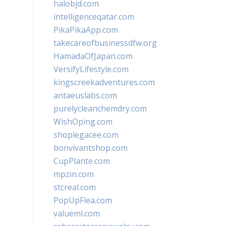
halobjd.com
intelligenceqatar.com
PikaPikaApp.com
takecareofbusinessdfw.org
HamadaOfJapan.com
VersifyLifestyle.com
kingscreekadventures.com
antaeuslabs.com
purelycleanchemdry.com
WishOping.com
shoplegacee.com
bonvivantshop.com
CupPlante.com
mpzin.com
stcreal.com
PopUpFlea.com
valueml.com