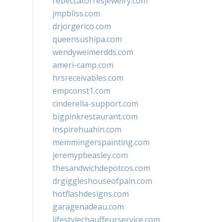
rebeccatorresjewelry.com
jmpbliss.com
drjorgerico.com
queensushipa.com
wendyweimerdds.com
ameri-camp.com
hrsreceivables.com
empconst1.com
cinderella-support.com
bigpinkrestaurant.com
inspirehuahin.com
memmingerspainting.com
jeremypbeasley.com
thesandwichdepotcos.com
drgiggleshouseofpain.com
hotflashdesigns.com
garagenadeau.com
lifestylechauffeurservice.com