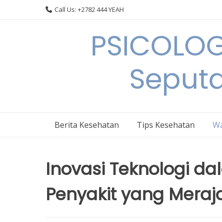
Skip
Call Us: +2782 444 YEAH
to
content
PSICOLOG
Seput
Berita Kesehatan
Tips Kesehatan
Wa
Inovasi Teknologi 
Penyakit yang Meraja