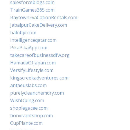
salesforceblogs.com
TrainGames365.com
BaytownEvaCationRentals.com
JabalpurCakeDelivery.com
halobjd.com
intelligenceqatar.com
PikaPikaApp.com
takecareofbusinessdfw.org
HamadaOfJapan.com
VersifyLifestyle.com
kingscreekadventures.com
antaeuslabs.com
purelycleanchemdry.com
WishOping.com
shoplegacee.com
bonvivantshop.com
CupPlante.com