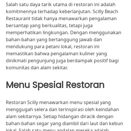
Salah satu daya tarik utama di restoran ini adalah
komitmennya terhadap keberlanjutan. Scilly Beach
Restaurant tidak hanya menawarkan pengalaman
bersantap yang berkualitas, tetapi juga
memperhatikan lingkungan. Dengan menggunakan
bahan-bahan yang bertanggung jawab dan
mendukung para petani lokal, restoran ini
memastikan bahwa pengalaman kuliner yang
dinikmati pengunjung juga berdampak positif bagi
komunitas dan alam sekitar.
Menu Spesial Restoran
Restoran Scilly menawarkan menu spesial yang
menggugah selera dan terinspirasi oleh keindahan
alam sekitarnya. Setiap hidangan diracik dengan
bahan-bahan segar yang diambil dari laut dan kebun
lokal. Salah satu menu andalan mereka adalah