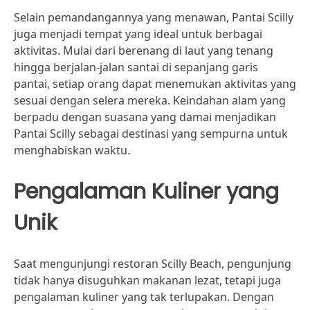
Selain pemandangannya yang menawan, Pantai Scilly
juga menjadi tempat yang ideal untuk berbagai
aktivitas. Mulai dari berenang di laut yang tenang
hingga berjalan-jalan santai di sepanjang garis
pantai, setiap orang dapat menemukan aktivitas yang
sesuai dengan selera mereka. Keindahan alam yang
berpadu dengan suasana yang damai menjadikan
Pantai Scilly sebagai destinasi yang sempurna untuk
menghabiskan waktu.
Pengalaman Kuliner yang
Unik
Saat mengunjungi restoran Scilly Beach, pengunjung
tidak hanya disuguhkan makanan lezat, tetapi juga
pengalaman kuliner yang tak terlupakan. Dengan