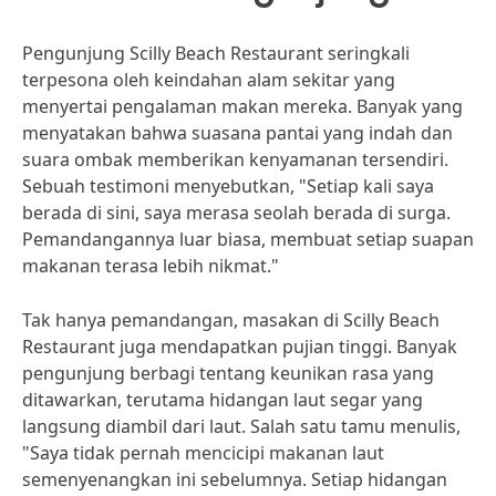
Pengunjung Scilly Beach Restaurant seringkali
terpesona oleh keindahan alam sekitar yang
menyertai pengalaman makan mereka. Banyak yang
menyatakan bahwa suasana pantai yang indah dan
suara ombak memberikan kenyamanan tersendiri.
Sebuah testimoni menyebutkan, "Setiap kali saya
berada di sini, saya merasa seolah berada di surga.
Pemandangannya luar biasa, membuat setiap suapan
makanan terasa lebih nikmat."
Tak hanya pemandangan, masakan di Scilly Beach
Restaurant juga mendapatkan pujian tinggi. Banyak
pengunjung berbagi tentang keunikan rasa yang
ditawarkan, terutama hidangan laut segar yang
langsung diambil dari laut. Salah satu tamu menulis,
"Saya tidak pernah mencicipi makanan laut
semenyenangkan ini sebelumnya. Setiap hidangan