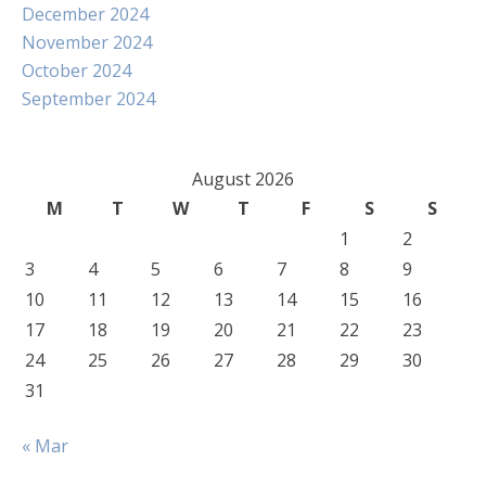
December 2024
November 2024
October 2024
September 2024
August 2026
M
T
W
T
F
S
S
1
2
3
4
5
6
7
8
9
10
11
12
13
14
15
16
17
18
19
20
21
22
23
24
25
26
27
28
29
30
31
« Mar