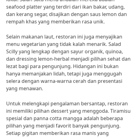
seafood platter yang terdiri dari ikan bakar, udang,
dan kerang segar, disajikan dengan saus lemon dan
rempah khas yang memberikan rasa unik.
Selain makanan laut, restoran ini juga menyajikan
menu vegetarian yang tidak kalah menarik. Salad
Scilly yang lengkap dengan sayur organik, quinoa,
dan dressing lemon-herbal menjadi pilihan sehat dan
lezat bagi para pengunjung. Hidangan ini bukan
hanya memanjakan lidah, tetapi juga menggugah
selera dengan warna-warna cerah dan presentasi
yang menawan.
Untuk melengkapi pengalaman bersantap, restoran
ini memiliki pilihan dessert yang menggoda. Tiramisu
spesial dan panna cotta mangga adalah beberapa
pilihan yang menjadi favorit banyak pengunjung.
Setiap gigitan memberikan rasa manis yang