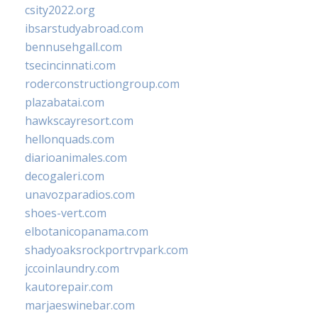
csity2022.org
ibsarstudyabroad.com
bennusehgall.com
tsecincinnati.com
roderconstructiongroup.com
plazabatai.com
hawkscayresort.com
hellonquads.com
diarioanimales.com
decogaleri.com
unavozparadios.com
shoes-vert.com
elbotanicopanama.com
shadyoaksrockportrvpark.com
jccoinlaundry.com
kautorepair.com
marjaeswinebar.com