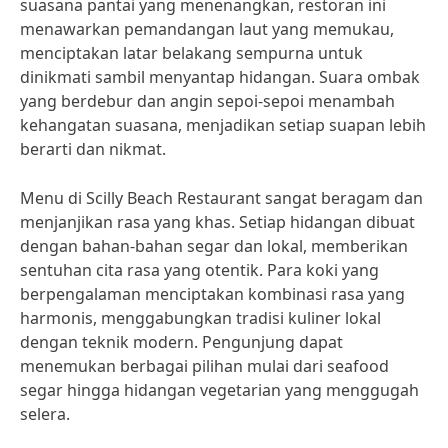
suasana pantai yang menenangkan, restoran ini
menawarkan pemandangan laut yang memukau,
menciptakan latar belakang sempurna untuk
dinikmati sambil menyantap hidangan. Suara ombak
yang berdebur dan angin sepoi-sepoi menambah
kehangatan suasana, menjadikan setiap suapan lebih
berarti dan nikmat.
Menu di Scilly Beach Restaurant sangat beragam dan
menjanjikan rasa yang khas. Setiap hidangan dibuat
dengan bahan-bahan segar dan lokal, memberikan
sentuhan cita rasa yang otentik. Para koki yang
berpengalaman menciptakan kombinasi rasa yang
harmonis, menggabungkan tradisi kuliner lokal
dengan teknik modern. Pengunjung dapat
menemukan berbagai pilihan mulai dari seafood
segar hingga hidangan vegetarian yang menggugah
selera.