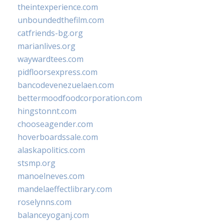
theintexperience.com
unboundedthefilm.com
catfriends-bg.org
marianlives.org
waywardtees.com
pidfloorsexpress.com
bancodevenezuelaen.com
bettermoodfoodcorporation.com
hingstonnt.com
chooseagender.com
hoverboardssale.com
alaskapolitics.com
stsmp.org
manoelneves.com
mandelaeffectlibrary.com
roselynns.com
balanceyoganj.com