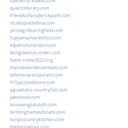
oakberry-kuwait.com
quartzliterary.com
friendsofbroderickpark.com
studiopiattellina.com
jannagrillspringfield.com
fujiyamacharleston.com
elpatronchardon.com
donglaishun-order.com
fiamc-rome2022.org
mariceworldessentials.com
lafisheriarestaurant.com
915jazzandmore.com
aguadulce-countryfair.com
jakehovis.com
bosswingsduluth.com
birminghamautocare.com
tonyscountrykitchen.com
jbellasnailspa.com