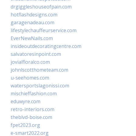
drgiggleshouseofpain.com
hotflashdesigns.com
garagenadeau.com
lifestylechauffeurservice.com
EverNewNails.com
insideoutdecoratingcentre.com
salvatoresinpoint.com
jovialfloralco.com
johnlscotthometeam.com
u-seehomes.com
watersportslagonissi.com
mischieffashion.com
eduwyre.com
retro-interiors.com
theblvd-boise.com
fpet2023.org
e-smart2022.org