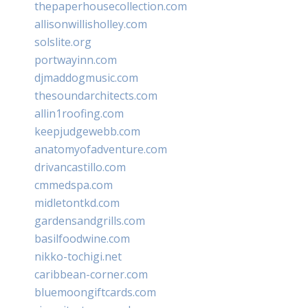
thepaperhousecollection.com
allisonwillisholley.com
solslite.org
portwayinn.com
djmaddogmusic.com
thesoundarchitects.com
allin1roofing.com
keepjudgewebb.com
anatomyofadventure.com
drivancastillo.com
cmmedspa.com
midletontkd.com
gardensandgrills.com
basilfoodwine.com
nikko-tochigi.net
caribbean-corner.com
bluemoongiftcards.com