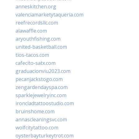
anneskitchen.org
valenciamarketytaqueria.com
reefrecordsllc.com
alawaffle.com
aryouthfishing.com
united-basketball.com
tios-tacos.com
cafecito-satx.com
graduacionviu2023.com
pecanjackstogo.com
zengardendayspa.com
sparklejewelryinc.com
ironcladtattoostudio.com
bruinshome.com
annascleaningsvc.com
wolfcitytattoo.com
oysterbayturkeytrot.com