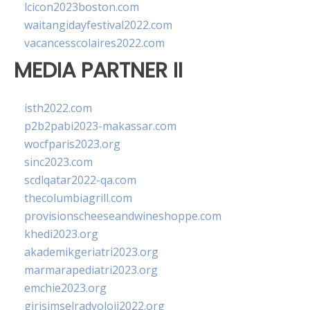
lcicon2023boston.com
waitangidayfestival2022.com
vacancesscolaires2022.com
MEDIA PARTNER II
isth2022.com
p2b2pabi2023-makassar.com
wocfparis2023.org
sinc2023.com
scdlqatar2022-qa.com
thecolumbiagrill.com
provisionscheeseandwineshoppe.com
khedi2023.org
akademikgeriatri2023.org
marmarapediatri2023.org
emchie2023.org
girisimselradyoloji2022.org