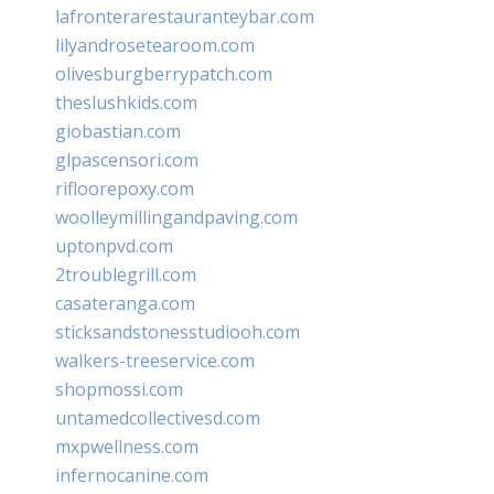
lafronterarestauranteybar.com
lilyandrosetearoom.com
olivesburgberrypatch.com
theslushkids.com
giobastian.com
glpascensori.com
rifloorepoxy.com
woolleymillingandpaving.com
uptonpvd.com
2troublegrill.com
casateranga.com
sticksandstonesstudiooh.com
walkers-treeservice.com
shopmossi.com
untamedcollectivesd.com
mxpwellness.com
infernocanine.com