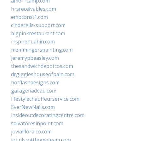
ameri-camp.com
hrsreceivables.com
empconst1.com
cinderella-support.com
bigpinkrestaurant.com
inspirehuahin.com
memmingerspainting.com
jeremypbeasley.com
thesandwichdepotcos.com
drgiggleshouseofpain.com
hotflashdesigns.com
garagenadeau.com
lifestylechauffeurservice.com
EverNewNails.com
insideoutdecoratingcentre.com
salvatoresinpoint.com
jovialfloralco.com
johnlscotthometeam.com