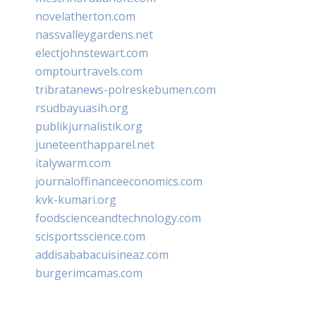
novelatherton.com
nassvalleygardens.net
electjohnstewart.com
omptourtravels.com
tribratanews-polreskebumen.com
rsudbayuasih.org
publikjurnalistik.org
juneteenthapparel.net
italywarm.com
journaloffinanceeconomics.com
kvk-kumari.org
foodscienceandtechnology.com
scisportsscience.com
addisababacuisineaz.com
burgerimcamas.com