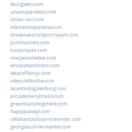
decogaleri.com
unavozparadios.com
shoes-vert.com
elbotanicopanama.com
shadyoaksrockportrvpark.com
jccoinlaundry.com
kautorepair.com
marjaeswinebar.com
elmazatlanclinton.com
ideacoffeenyc.com
odieschillicothe.com
lacantinitagalesburg.com
pizzadeliverybristol.com
greenstarsmogcheck.com
happypawspl.com
callahansautoservicecenter.com
georgiascornermarket.com