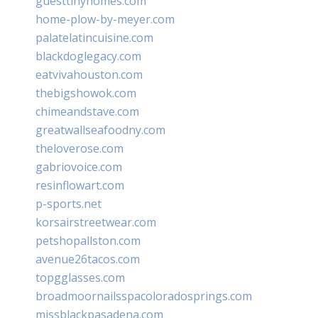
guesttinyhomes.com
home-plow-by-meyer.com
palatelatincuisine.com
blackdoglegacy.com
eatvivahouston.com
thebigshowok.com
chimeandstave.com
greatwallseafoodny.com
theloverose.com
gabriovoice.com
resinflowart.com
p-sports.net
korsairstreetwear.com
petshopallston.com
avenue26tacos.com
topgglasses.com
broadmoornailsspacoloradosprings.com
missblackpasadena.com