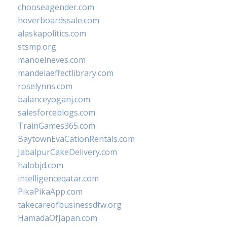
chooseagender.com
hoverboardssale.com
alaskapolitics.com
stsmp.org
manoelneves.com
mandelaeffectlibrary.com
roselynns.com
balanceyoganj.com
salesforceblogs.com
TrainGames365.com
BaytownEvaCationRentals.com
JabalpurCakeDelivery.com
halobjd.com
intelligenceqatar.com
PikaPikaApp.com
takecareofbusinessdfw.org
HamadaOfJapan.com