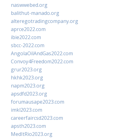
naswwebed.org
balithut-manado.org
alteregotradingcompany.org
aprce2022.com
ibie2022.com
sbcc-2022.com
AngolaOilAndGas2022.com
Convoy4Freedom2022.com
grur2023.org
hkhk2023.org
napm2023.org
apsdfd2023.org
forumausape2023.com
imkl2023.com
careerfaircsd2023.com
apsth2023.com
MedItRio2023.org