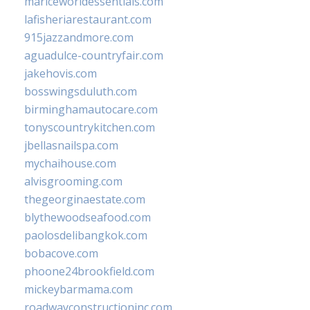
mariceworldessentials.com
lafisheriarestaurant.com
915jazzandmore.com
aguadulce-countryfair.com
jakehovis.com
bosswingsduluth.com
birminghamautocare.com
tonyscountrykitchen.com
jbellasnailspa.com
mychaihouse.com
alvisgrooming.com
thegeorginaestate.com
blythewoodseafood.com
paolosdelibangkok.com
bobacove.com
phoone24brookfield.com
mickeybarmama.com
roadwayconstructioninc.com