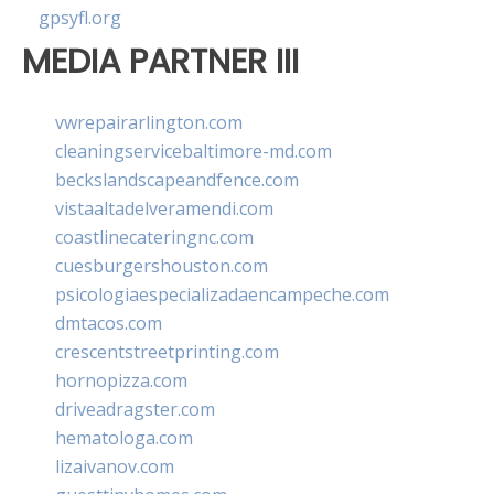
gpsyfl.org
MEDIA PARTNER III
vwrepairarlington.com
cleaningservicebaltimore-md.com
beckslandscapeandfence.com
vistaaltadelveramendi.com
coastlinecateringnc.com
cuesburgershouston.com
psicologiaespecializadaencampeche.com
dmtacos.com
crescentstreetprinting.com
hornopizza.com
driveadragster.com
hematologa.com
lizaivanov.com