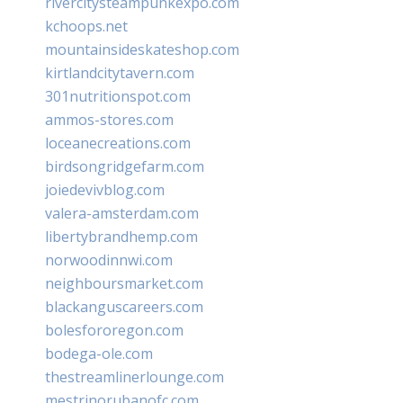
rivercitysteampunkexpo.com
kchoops.net
mountainsideskateshop.com
kirtlandcitytavern.com
301nutritionspot.com
ammos-stores.com
loceanecreations.com
birdsongridgefarm.com
joiedevivblog.com
valera-amsterdam.com
libertybrandhemp.com
norwoodinnwi.com
neighboursmarket.com
blackanguscareers.com
bolesfororegon.com
bodega-ole.com
thestreamlinerlounge.com
mestrinorubanofc.com