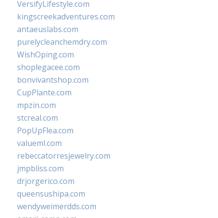
VersifyLifestyle.com
kingscreekadventures.com
antaeuslabs.com
purelycleanchemdry.com
WishOping.com
shoplegacee.com
bonvivantshop.com
CupPlante.com
mpzin.com
stcreal.com
PopUpFlea.com
valueml.com
rebeccatorresjewelry.com
jmpbliss.com
drjorgerico.com
queensushipa.com
wendyweimerdds.com