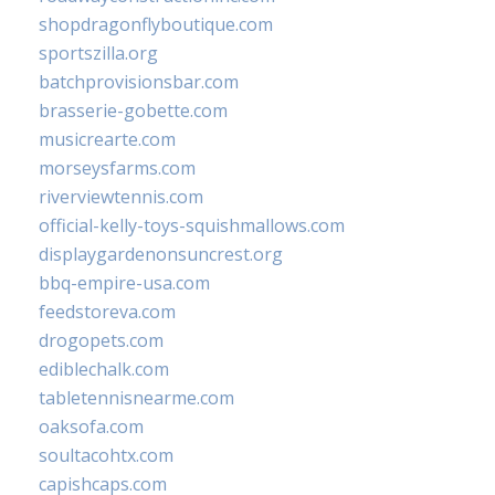
shopdragonflyboutique.com
sportszilla.org
batchprovisionsbar.com
brasserie-gobette.com
musicrearte.com
morseysfarms.com
riverviewtennis.com
official-kelly-toys-squishmallows.com
displaygardenonsuncrest.org
bbq-empire-usa.com
feedstoreva.com
drogopets.com
ediblechalk.com
tabletennisnearme.com
oaksofa.com
soultacohtx.com
capishcaps.com