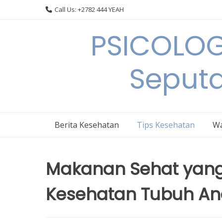
Skip
Call Us: +2782 444 YEAH
to
content
PSICOLOG
Seput
Berita Kesehatan
Tips Kesehatan
Wa
Makanan Sehat yan
Kesehatan Tubuh A