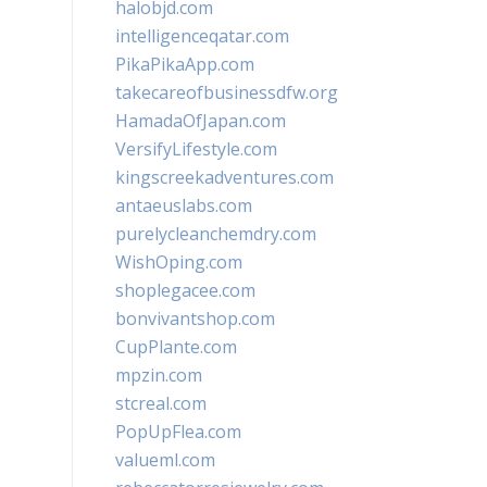
halobjd.com
intelligenceqatar.com
PikaPikaApp.com
takecareofbusinessdfw.org
HamadaOfJapan.com
VersifyLifestyle.com
kingscreekadventures.com
antaeuslabs.com
purelycleanchemdry.com
WishOping.com
shoplegacee.com
bonvivantshop.com
CupPlante.com
mpzin.com
stcreal.com
PopUpFlea.com
valueml.com