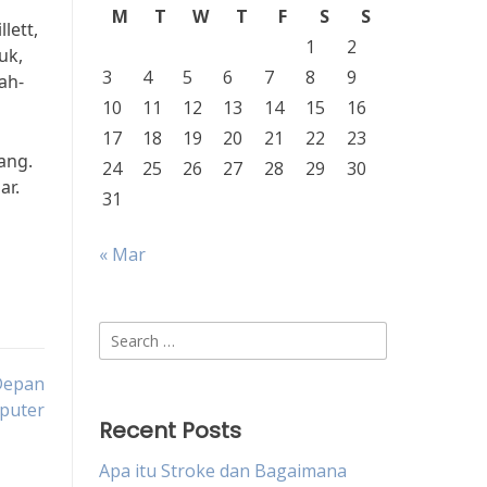
M
T
W
T
F
S
S
lett,
1
2
uk,
3
4
5
6
7
8
9
ah-
10
11
12
13
14
15
16
17
18
19
20
21
22
23
ang.
24
25
26
27
28
29
30
ar.
31
« Mar
Search
for:
Depan
puter
Recent Posts
Apa itu Stroke dan Bagaimana