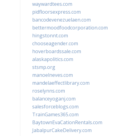
waywardtees.com
pidfloorsexpress.com
bancodevenezuelaen.com
bettermoodfoodcorporation.com
hingstonnt.com
chooseagender.com
hoverboardssale.com
alaskapolitics.com
stsmp.org
manoelneves.com
mandelaeffectlibrary.com
roselynns.com
balanceyoganj.com
salesforceblogs.com
TrainGames365.com
BaytownEvaCationRentals.com
JabalpurCakeDelivery.com