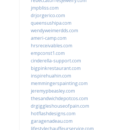
rebeccatorresjewelry.com
jmpbliss.com
drjorgerico.com
queensushipa.com
wendyweimerdds.com
ameri-camp.com
hrsreceivables.com
empconst1.com
cinderella-support.com
bigpinkrestaurant.com
inspirehuahin.com
memmingerspainting.com
jeremypbeasley.com
thesandwichdepotcos.com
drgiggleshouseofpain.com
hotflashdesigns.com
garagenadeau.com
lifestylechauffeurservice.com