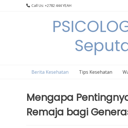
Skip
Call Us: +2782 444 YEAH
to
content
PSICOLOG
Seput
Berita Kesehatan
Tips Kesehatan
Wa
Mengapa Pentingnya
Remaja bagi Genera