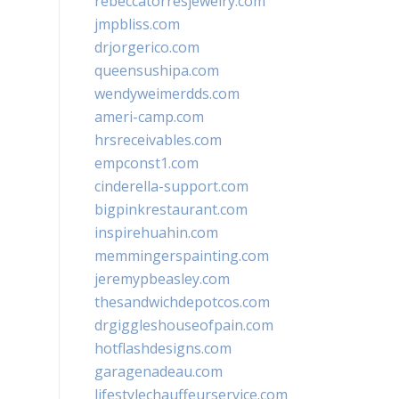
rebeccatorresjewelry.com
jmpbliss.com
drjorgerico.com
queensushipa.com
wendyweimerdds.com
ameri-camp.com
hrsreceivables.com
empconst1.com
cinderella-support.com
bigpinkrestaurant.com
inspirehuahin.com
memmingerspainting.com
jeremypbeasley.com
thesandwichdepotcos.com
drgiggleshouseofpain.com
hotflashdesigns.com
garagenadeau.com
lifestylechauffeurservice.com