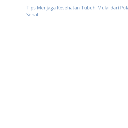
Post
Tips Menjaga Kesehatan Tubuh: Mulai dari Po
Sehat
navigation