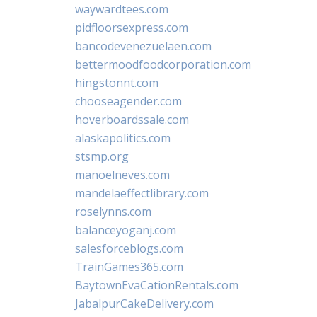
waywardtees.com
pidfloorsexpress.com
bancodevenezuelaen.com
bettermoodfoodcorporation.com
hingstonnt.com
chooseagender.com
hoverboardssale.com
alaskapolitics.com
stsmp.org
manoelneves.com
mandelaeffectlibrary.com
roselynns.com
balanceyoganj.com
salesforceblogs.com
TrainGames365.com
BaytownEvaCationRentals.com
JabalpurCakeDelivery.com