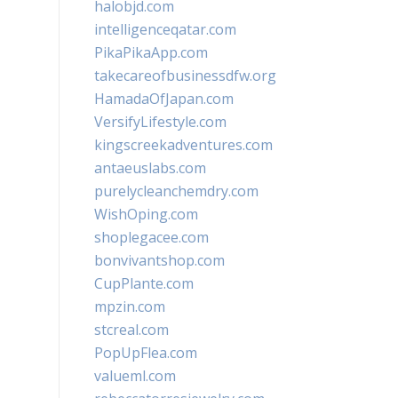
halobjd.com
intelligenceqatar.com
PikaPikaApp.com
takecareofbusinessdfw.org
HamadaOfJapan.com
VersifyLifestyle.com
kingscreekadventures.com
antaeuslabs.com
purelycleanchemdry.com
WishOping.com
shoplegacee.com
bonvivantshop.com
CupPlante.com
mpzin.com
stcreal.com
PopUpFlea.com
valueml.com