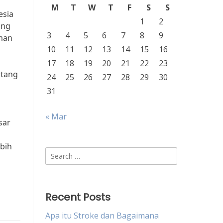
M
T
W
T
F
S
S
esia
1
2
ang
3
4
5
6
7
8
9
aman
10
11
12
13
14
15
16
17
18
19
20
21
22
23
ntang
24
25
26
27
28
29
30
31
« Mar
sar
bih
Search
for:
Recent Posts
Apa itu Stroke dan Bagaimana