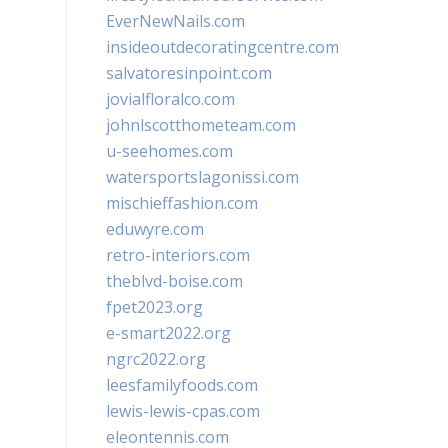
EverNewNails.com
insideoutdecoratingcentre.com
salvatoresinpoint.com
jovialfloralco.com
johnlscotthometeam.com
u-seehomes.com
watersportslagonissi.com
mischieffashion.com
eduwyre.com
retro-interiors.com
theblvd-boise.com
fpet2023.org
e-smart2022.org
ngrc2022.org
leesfamilyfoods.com
lewis-lewis-cpas.com
eleontennis.com