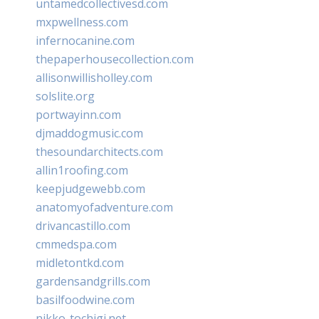
untamedcollectivesd.com
mxpwellness.com
infernocanine.com
thepaperhousecollection.com
allisonwillisholley.com
solslite.org
portwayinn.com
djmaddogmusic.com
thesoundarchitects.com
allin1roofing.com
keepjudgewebb.com
anatomyofadventure.com
drivancastillo.com
cmmedspa.com
midletontkd.com
gardensandgrills.com
basilfoodwine.com
nikko-tochigi.net