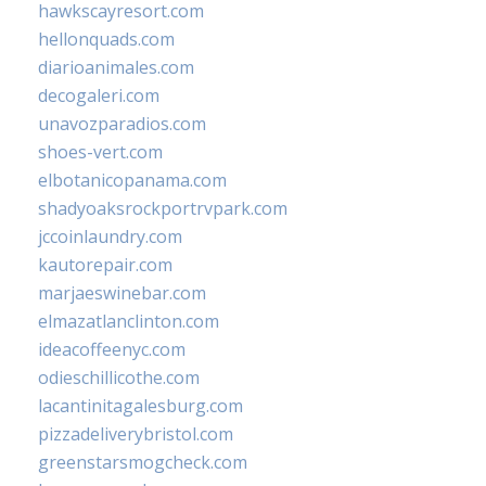
hawkscayresort.com
hellonquads.com
diarioanimales.com
decogaleri.com
unavozparadios.com
shoes-vert.com
elbotanicopanama.com
shadyoaksrockportrvpark.com
jccoinlaundry.com
kautorepair.com
marjaeswinebar.com
elmazatlanclinton.com
ideacoffeenyc.com
odieschillicothe.com
lacantinitagalesburg.com
pizzadeliverybristol.com
greenstarsmogcheck.com