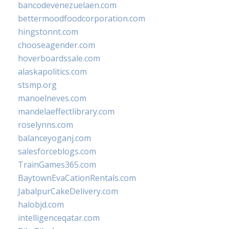
bancodevenezuelaen.com
bettermoodfoodcorporation.com
hingstonnt.com
chooseagender.com
hoverboardssale.com
alaskapolitics.com
stsmp.org
manoelneves.com
mandelaeffectlibrary.com
roselynns.com
balanceyoganj.com
salesforceblogs.com
TrainGames365.com
BaytownEvaCationRentals.com
JabalpurCakeDelivery.com
halobjd.com
intelligenceqatar.com