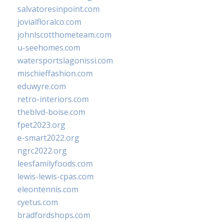
salvatoresinpoint.com
jovialfloralco.com
johnlscotthometeam.com
u-seehomes.com
watersportslagonissi.com
mischieffashion.com
eduwyre.com
retro-interiors.com
theblvd-boise.com
fpet2023.org
e-smart2022.org
ngrc2022.org
leesfamilyfoods.com
lewis-lewis-cpas.com
eleontennis.com
cyetus.com
bradfordshops.com