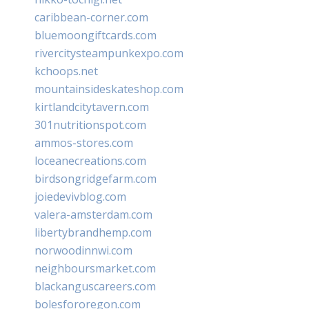
caribbean-corner.com
bluemoongiftcards.com
rivercitysteampunkexpo.com
kchoops.net
mountainsideskateshop.com
kirtlandcitytavern.com
301nutritionspot.com
ammos-stores.com
loceanecreations.com
birdsongridgefarm.com
joiedevivblog.com
valera-amsterdam.com
libertybrandhemp.com
norwoodinnwi.com
neighboursmarket.com
blackanguscareers.com
bolesfororegon.com