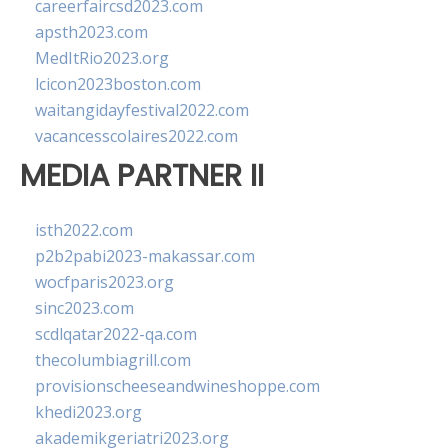
careerfaircsd2023.com
apsth2023.com
MedItRio2023.org
lcicon2023boston.com
waitangidayfestival2022.com
vacancesscolaires2022.com
MEDIA PARTNER II
isth2022.com
p2b2pabi2023-makassar.com
wocfparis2023.org
sinc2023.com
scdlqatar2022-qa.com
thecolumbiagrill.com
provisionscheeseandwineshoppe.com
khedi2023.org
akademikgeriatri2023.org