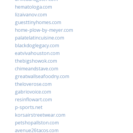
hematologa.com
lizaivanov.com
guesttinyhomes.com
home-plow-by-meyer.com
palatelatincuisine.com
blackdoglegacy.com
eatvivahouston.com
thebigshowok.com
chimeandstave.com
greatwallseafoodny.com
theloverose.com
gabriovoice.com
resinflowart.com
p-sports.net
korsairstreetwear.com
petshopallston.com
avenue26tacos.com