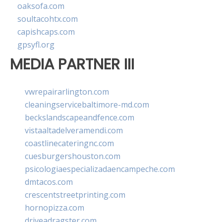
oaksofa.com
soultacohtx.com
capishcaps.com
gpsyfl.org
MEDIA PARTNER III
vwrepairarlington.com
cleaningservicebaltimore-md.com
beckslandscapeandfence.com
vistaaltadelveramendi.com
coastlinecateringnc.com
cuesburgershouston.com
psicologiaespecializadaencampeche.com
dmtacos.com
crescentstreetprinting.com
hornopizza.com
driveadragster.com