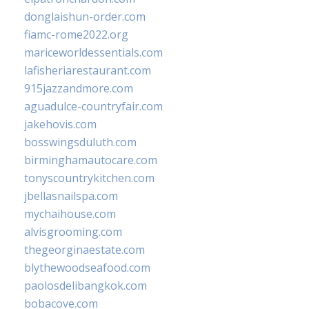
donglaishun-order.com
fiamc-rome2022.org
mariceworldessentials.com
lafisheriarestaurant.com
915jazzandmore.com
aguadulce-countryfair.com
jakehovis.com
bosswingsduluth.com
birminghamautocare.com
tonyscountrykitchen.com
jbellasnailspa.com
mychaihouse.com
alvisgrooming.com
thegeorginaestate.com
blythewoodseafood.com
paolosdelibangkok.com
bobacove.com