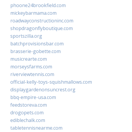
phoone24brookfield.com
mickeybarmama.com
roadwayconstructioninc.com
shopdragonflyboutique.com
sportszilla.org
batchprovisionsbar.com
brasserie-gobette.com
musicrearte.com
morseysfarms.com
riverviewtennis.com
official-kelly-toys-squishmallows.com
displaygardenonsuncrest.org
bbq-empire-usa.com
feedstoreva.com
drogopets.com
ediblechalk.com
tabletennisnearme.com