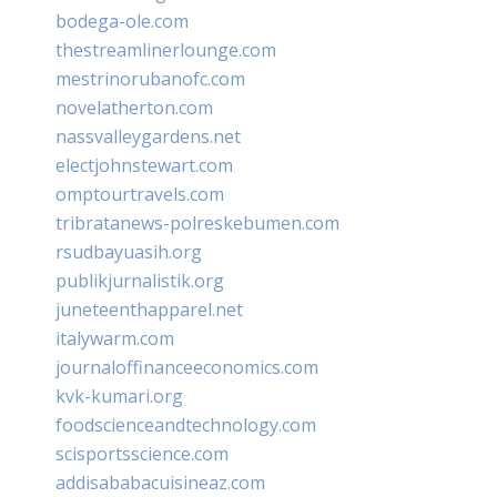
bodega-ole.com
thestreamlinerlounge.com
mestrinorubanofc.com
novelatherton.com
nassvalleygardens.net
electjohnstewart.com
omptourtravels.com
tribratanews-polreskebumen.com
rsudbayuasih.org
publikjurnalistik.org
juneteenthapparel.net
italywarm.com
journaloffinanceeconomics.com
kvk-kumari.org
foodscienceandtechnology.com
scisportsscience.com
addisababacuisineaz.com