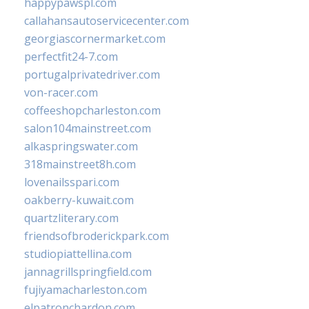
happypawspl.com
callahansautoservicecenter.com
georgiascornermarket.com
perfectfit24-7.com
portugalprivatedriver.com
von-racer.com
coffeeshopcharleston.com
salon104mainstreet.com
alkaspringswater.com
318mainstreet8h.com
lovenailsspari.com
oakberry-kuwait.com
quartzliterary.com
friendsofbroderickpark.com
studiopiattellina.com
jannagrillspringfield.com
fujiyamacharleston.com
elpatronchardon.com