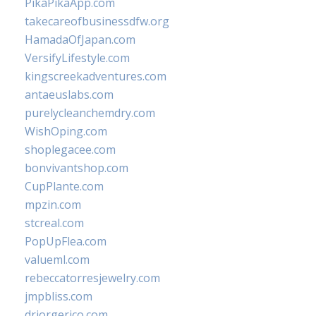
PikaPikaApp.com
takecareofbusinessdfw.org
HamadaOfJapan.com
VersifyLifestyle.com
kingscreekadventures.com
antaeuslabs.com
purelycleanchemdry.com
WishOping.com
shoplegacee.com
bonvivantshop.com
CupPlante.com
mpzin.com
stcreal.com
PopUpFlea.com
valueml.com
rebeccatorresjewelry.com
jmpbliss.com
drjorgerico.com