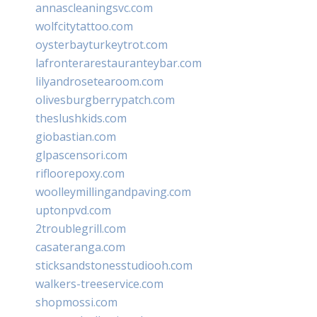
annascleaningsvc.com
wolfcitytattoo.com
oysterbayturkeytrot.com
lafronterarestauranteybar.com
lilyandrosetearoom.com
olivesburgberrypatch.com
theslushkids.com
giobastian.com
glpascensori.com
rifloorepoxy.com
woolleymillingandpaving.com
uptonpvd.com
2troublegrill.com
casateranga.com
sticksandstonesstudiooh.com
walkers-treeservice.com
shopmossi.com