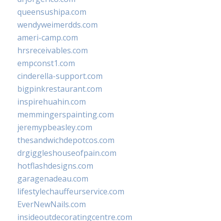
queensushipa.com
wendyweimerdds.com
ameri-camp.com
hrsreceivables.com
empconst1.com
cinderella-support.com
bigpinkrestaurant.com
inspirehuahin.com
memmingerspainting.com
jeremypbeasley.com
thesandwichdepotcos.com
drgiggleshouseofpain.com
hotflashdesigns.com
garagenadeau.com
lifestylechauffeurservice.com
EverNewNails.com
insideoutdecoratingcentre.com