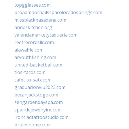
topgglasses.com
broadmoornailsspacoloradosprings.com
missblackpasadena.com
anneskitchen.org
valenciamarketytaqueria.com
reefrecordsllc.com
alawaffle.com
aryouthfishing.com
united-basketball.com
tios-tacos.com
cafecito-satx.com
graduacionviu2023.com
pecanjackstogo.com
zengardendayspa.com
sparklejewelryinc.com
ironcladtattoostudio.com
bruinshome.com