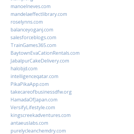
manoelneves.com
mandelaeffectlibrary.com
roselynns.com
balanceyoganj.com
salesforceblogs.com
TrainGames365.com
BaytownEvaCationRentals.com
JabalpurCakeDelivery.com
halobjd.com
intelligenceqatar.com
PikaPikaApp.com
takecareofbusinessdfw.org
HamadaOfJapan.com
VersifyLifestyle.com
kingscreekadventures.com
antaeuslabs.com
purelycleanchemdry.com