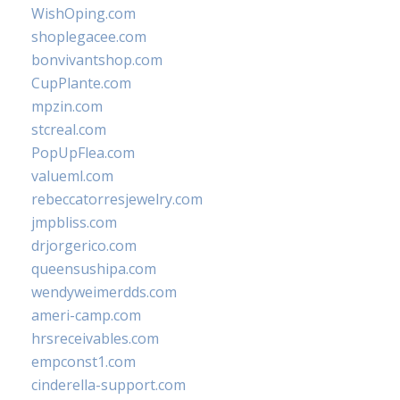
WishOping.com
shoplegacee.com
bonvivantshop.com
CupPlante.com
mpzin.com
stcreal.com
PopUpFlea.com
valueml.com
rebeccatorresjewelry.com
jmpbliss.com
drjorgerico.com
queensushipa.com
wendyweimerdds.com
ameri-camp.com
hrsreceivables.com
empconst1.com
cinderella-support.com