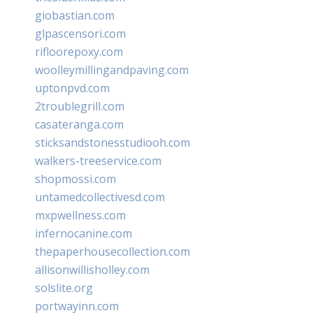
giobastian.com
glpascensori.com
rifloorepoxy.com
woolleymillingandpaving.com
uptonpvd.com
2troublegrill.com
casateranga.com
sticksandstonesstudiooh.com
walkers-treeservice.com
shopmossi.com
untamedcollectivesd.com
mxpwellness.com
infernocanine.com
thepaperhousecollection.com
allisonwillisholley.com
solslite.org
portwayinn.com