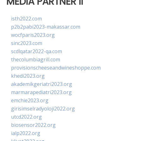
MEDIA PARTNER II
isth2022.com
p2b2pabi2023-makassar.com
wocfparis2023.org
sinc2023.com
scdlqatar2022-qa.com
thecolumbiagrill.com
provisionscheeseandwineshoppe.com
khedi2023.org
akademikgeriatri2023.org
marmarapediatri2023.org
emchie2023.org
girisimselradyoloji2022.org
utcd2022.org
biosensor2022.org
ialp2022.org