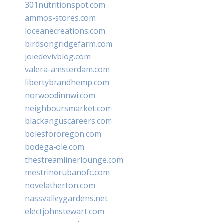
301nutritionspot.com
ammos-stores.com
loceanecreations.com
birdsongridgefarm.com
joiedevivblog.com
valera-amsterdam.com
libertybrandhemp.com
norwoodinnwi.com
neighboursmarket.com
blackanguscareers.com
bolesfororegon.com
bodega-ole.com
thestreamlinerlounge.com
mestrinorubanofc.com
novelatherton.com
nassvalleygardens.net
electjohnstewart.com