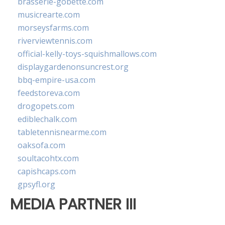
brasserie-gobette.com
musicrearte.com
morseysfarms.com
riverviewtennis.com
official-kelly-toys-squishmallows.com
displaygardenonsuncrest.org
bbq-empire-usa.com
feedstoreva.com
drogopets.com
ediblechalk.com
tabletennisnearme.com
oaksofa.com
soultacohtx.com
capishcaps.com
gpsyfl.org
MEDIA PARTNER III