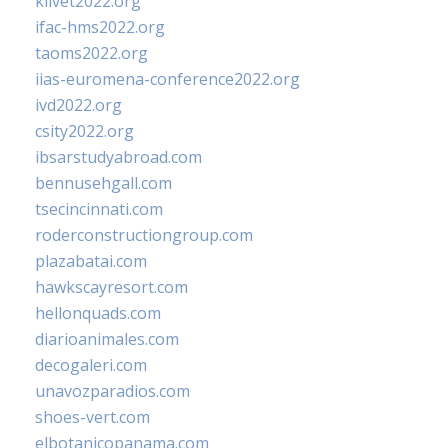
klivet2022.org
ifac-hms2022.org
taoms2022.org
iias-euromena-conference2022.org
ivd2022.org
csity2022.org
ibsarstudyabroad.com
bennusehgall.com
tsecincinnati.com
roderconstructiongroup.com
plazabatai.com
hawkscayresort.com
hellonquads.com
diarioanimales.com
decogaleri.com
unavozparadios.com
shoes-vert.com
elbotanicopanama.com