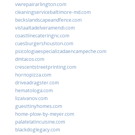
vwrepairarlington.com
cleaningservicebaltimore-md.com
beckslandscapeandfence.com
vistaaltadelveramendi.com
coastlinecateringnc.com
cuesburgershouston.com
psicologiaespecializadaencampeche.com
dmtacos.com
crescentstreetprinting.com
hornopizza.com
driveadragster.com
hematologa.com
lizaivanov.com
guesttinyhomes.com
home-plow-by-meyer.com
palatelatincuisine.com
blackdoglegacy.com