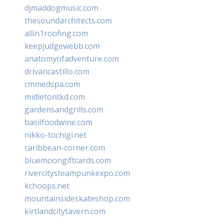
djmaddogmusic.com
thesoundarchitects.com
allin1roofing.com
keepjudgewebb.com
anatomyofadventure.com
drivancastillo.com
cmmedspa.com
midletontkd.com
gardensandgrills.com
basilfoodwine.com
nikko-tochigi.net
caribbean-corner.com
bluemoongiftcards.com
rivercitysteampunkexpo.com
kchoops.net
mountainsideskateshop.com
kirtlandcitytavern.com