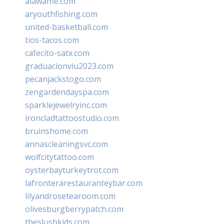
alawaffle.com
aryouthfishing.com
united-basketball.com
tios-tacos.com
cafecito-satx.com
graduacionviu2023.com
pecanjackstogo.com
zengardendayspa.com
sparklejewelryinc.com
ironcladtattoostudio.com
bruinshome.com
annascleaningsvc.com
wolfcitytattoo.com
oysterbayturkeytrot.com
lafronterarestauranteybar.com
lilyandrosetearoom.com
olivesburgberrypatch.com
theslushkids.com