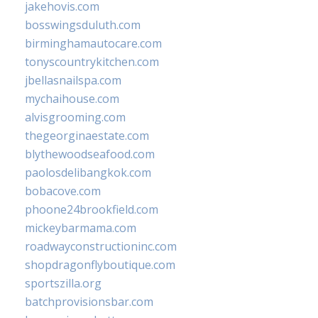
jakehovis.com
bosswingsduluth.com
birminghamautocare.com
tonyscountrykitchen.com
jbellasnailspa.com
mychaihouse.com
alvisgrooming.com
thegeorginaestate.com
blythewoodseafood.com
paolosdelibangkok.com
bobacove.com
phoone24brookfield.com
mickeybarmama.com
roadwayconstructioninc.com
shopdragonflyboutique.com
sportszilla.org
batchprovisionsbar.com