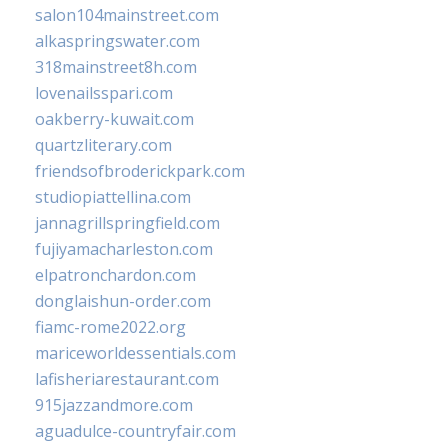
salon104mainstreet.com
alkaspringswater.com
318mainstreet8h.com
lovenailsspari.com
oakberry-kuwait.com
quartzliterary.com
friendsofbroderickpark.com
studiopiattellina.com
jannagrillspringfield.com
fujiyamacharleston.com
elpatronchardon.com
donglaishun-order.com
fiamc-rome2022.org
mariceworldessentials.com
lafisheriarestaurant.com
915jazzandmore.com
aguadulce-countryfair.com