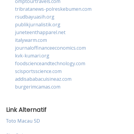
omptourtravels.com
tribratanews-polreskebumen.com
rsudbayuasih.org
publikjurnalistik.org
juneteenthapparel.net
italywarm.com
journaloffinanceeconomics.com
kvk-kumari.org
foodscienceandtechnology.com
scisportsscience.com
addisababacuisineaz.com
burgerimcamas.com
Link Alternatif
Toto Macau 5D