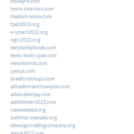
eduwyre.com
retro-interiors.com
theblvd-boise.com
fpet2023.org
e-smart2022.org
ngrc2022.org
leesfamilyfoods.com
lewis-lewis-cpas.com
eleontennis.com
cyetus.com
bradfordshops.com
almadenranchsanjose.com
advocatevijay.com
adlibilimler2023.com
naswwebed.org
balithut-manado.org
alteregotradingcompany.org
aprce2022.com