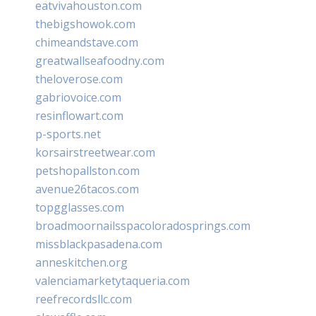
eatvivahouston.com
thebigshowok.com
chimeandstave.com
greatwallseafoodny.com
theloverose.com
gabriovoice.com
resinflowart.com
p-sports.net
korsairstreetwear.com
petshopallston.com
avenue26tacos.com
topgglasses.com
broadmoornailsspacoloradosprings.com
missblackpasadena.com
anneskitchen.org
valenciamarketytaqueria.com
reefrecordsllc.com