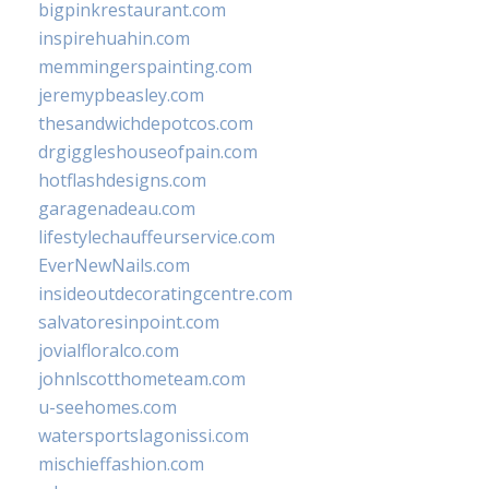
bigpinkrestaurant.com
inspirehuahin.com
memmingerspainting.com
jeremypbeasley.com
thesandwichdepotcos.com
drgiggleshouseofpain.com
hotflashdesigns.com
garagenadeau.com
lifestylechauffeurservice.com
EverNewNails.com
insideoutdecoratingcentre.com
salvatoresinpoint.com
jovialfloralco.com
johnlscotthometeam.com
u-seehomes.com
watersportslagonissi.com
mischieffashion.com