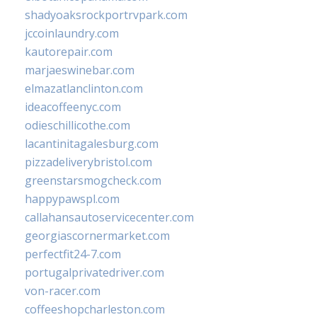
shadyoaksrockportrvpark.com
jccoinlaundry.com
kautorepair.com
marjaeswinebar.com
elmazatlanclinton.com
ideacoffeenyc.com
odieschillicothe.com
lacantinitagalesburg.com
pizzadeliverybristol.com
greenstarsmogcheck.com
happypawspl.com
callahansautoservicecenter.com
georgiascornermarket.com
perfectfit24-7.com
portugalprivatedriver.com
von-racer.com
coffeeshopcharleston.com