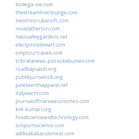
bodega-ole.com
thestreamlinerlounge.com
mestrinorubanofc.com
novelatherton.com
nassvalleygardens.net
electjohnstewart.com
omptourtravels.com
tribratanews-polreskebumen.com
rsudbayuasih.org
publikjurnalistik.org
juneteenthapparel.net
italywarm.com
journaloffinanceeconomics.com
kvk-kumari.org
foodscienceandtechnology.com
scisportsscience.com
addisababacuisineaz.com