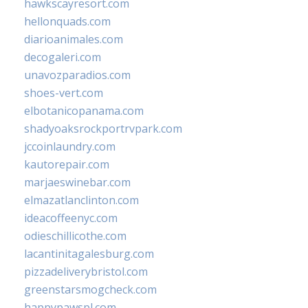
hawkscayresort.com
hellonquads.com
diarioanimales.com
decogaleri.com
unavozparadios.com
shoes-vert.com
elbotanicopanama.com
shadyoaksrockportrvpark.com
jccoinlaundry.com
kautorepair.com
marjaeswinebar.com
elmazatlanclinton.com
ideacoffeenyc.com
odieschillicothe.com
lacantinitagalesburg.com
pizzadeliverybristol.com
greenstarsmogcheck.com
happypawspl.com