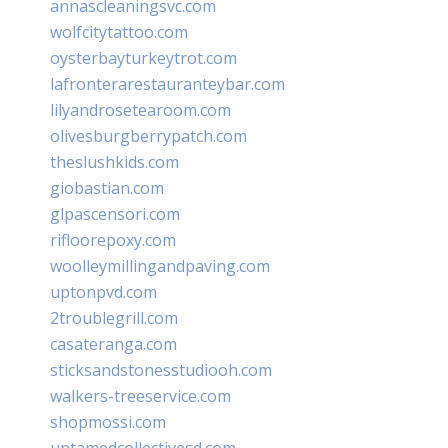
annascleaningsvc.com
wolfcitytattoo.com
oysterbayturkeytrot.com
lafronterarestauranteybar.com
lilyandrosetearoom.com
olivesburgberrypatch.com
theslushkids.com
giobastian.com
glpascensori.com
rifloorepoxy.com
woolleymillingandpaving.com
uptonpvd.com
2troublegrill.com
casateranga.com
sticksandstonesstudiooh.com
walkers-treeservice.com
shopmossi.com
untamedcollectivesd.com