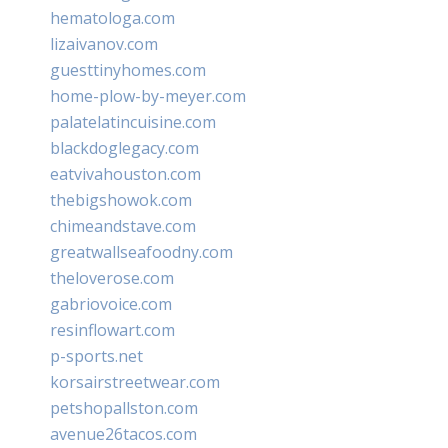
hematologa.com
lizaivanov.com
guesttinyhomes.com
home-plow-by-meyer.com
palatelatincuisine.com
blackdoglegacy.com
eatvivahouston.com
thebigshowok.com
chimeandstave.com
greatwallseafoodny.com
theloverose.com
gabriovoice.com
resinflowart.com
p-sports.net
korsairstreetwear.com
petshopallston.com
avenue26tacos.com