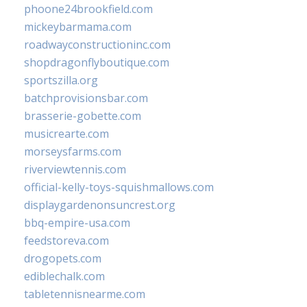
phoone24brookfield.com
mickeybarmama.com
roadwayconstructioninc.com
shopdragonflyboutique.com
sportszilla.org
batchprovisionsbar.com
brasserie-gobette.com
musicrearte.com
morseysfarms.com
riverviewtennis.com
official-kelly-toys-squishmallows.com
displaygardenonsuncrest.org
bbq-empire-usa.com
feedstoreva.com
drogopets.com
ediblechalk.com
tabletennisnearme.com