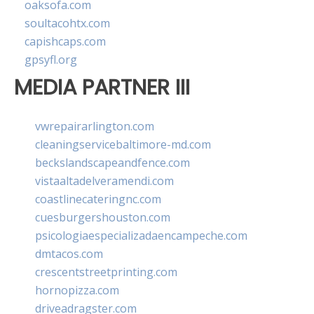
oaksofa.com
soultacohtx.com
capishcaps.com
gpsyfl.org
MEDIA PARTNER III
vwrepairarlington.com
cleaningservicebaltimore-md.com
beckslandscapeandfence.com
vistaaltadelveramendi.com
coastlinecateringnc.com
cuesburgershouston.com
psicologiaespecializadaencampeche.com
dmtacos.com
crescentstreetprinting.com
hornopizza.com
driveadragster.com