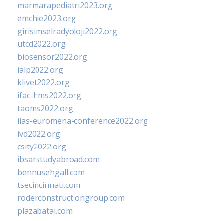
marmarapediatri2023.org
emchie2023.org
girisimselradyoloji2022.org
utcd2022.org
biosensor2022.org
ialp2022.org
klivet2022.org
ifac-hms2022.org
taoms2022.org
iias-euromena-conference2022.org
ivd2022.org
csity2022.org
ibsarstudyabroad.com
bennusehgall.com
tsecincinnati.com
roderconstructiongroup.com
plazabatai.com