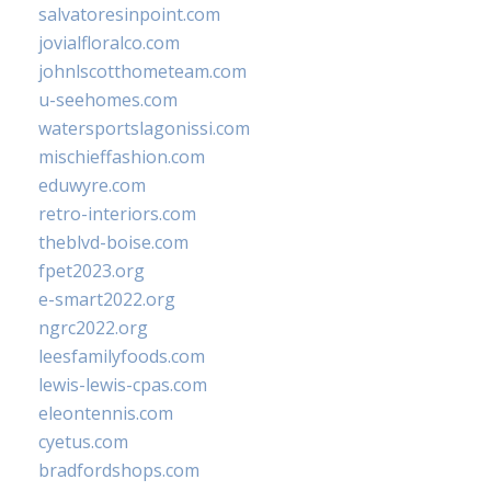
salvatoresinpoint.com
jovialfloralco.com
johnlscotthometeam.com
u-seehomes.com
watersportslagonissi.com
mischieffashion.com
eduwyre.com
retro-interiors.com
theblvd-boise.com
fpet2023.org
e-smart2022.org
ngrc2022.org
leesfamilyfoods.com
lewis-lewis-cpas.com
eleontennis.com
cyetus.com
bradfordshops.com