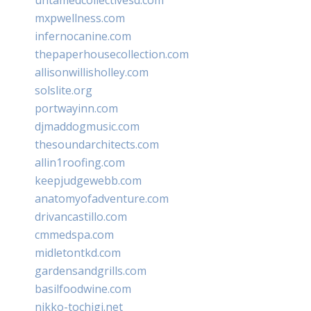
mxpwellness.com
infernocanine.com
thepaperhousecollection.com
allisonwillisholley.com
solslite.org
portwayinn.com
djmaddogmusic.com
thesoundarchitects.com
allin1roofing.com
keepjudgewebb.com
anatomyofadventure.com
drivancastillo.com
cmmedspa.com
midletontkd.com
gardensandgrills.com
basilfoodwine.com
nikko-tochigi.net