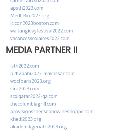
careerfaircsd2023.com
apsth2023.com
MedItRio2023.org
lcicon2023boston.com
waitangidayfestival2022.com
vacancesscolaires2022.com
MEDIA PARTNER II
isth2022.com
p2b2pabi2023-makassar.com
wocfparis2023.org
sinc2023.com
scdlqatar2022-qa.com
thecolumbiagrill.com
provisionscheeseandwineshoppe.com
khedi2023.org
akademikgeriatri2023.org