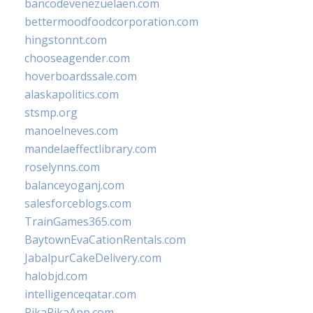
bancodevenezuelaen.com
bettermoodfoodcorporation.com
hingstonnt.com
chooseagender.com
hoverboardssale.com
alaskapolitics.com
stsmp.org
manoelneves.com
mandelaeffectlibrary.com
roselynns.com
balanceyoganj.com
salesforceblogs.com
TrainGames365.com
BaytownEvaCationRentals.com
JabalpurCakeDelivery.com
halobjd.com
intelligenceqatar.com
PikaPikaApp.com