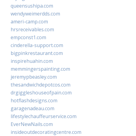
queensushipa.com
wendyweimerdds.com
ameri-camp.com
hrsreceivables.com
empconst1.com
cinderella-support.com
bigpinkrestaurant.com
inspirehuahin.com
memmingerspainting.com
jeremypbeasley.com
thesandwichdepotcos.com
drgiggleshouseofpain.com
hotflashdesigns.com
garagenadeau.com
lifestylechauffeurservice.com
EverNewNails.com
insideoutdecoratingcentre.com