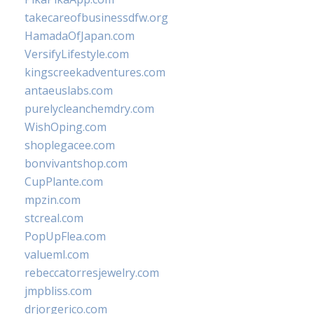
takecareofbusinessdfw.org
HamadaOfJapan.com
VersifyLifestyle.com
kingscreekadventures.com
antaeuslabs.com
purelycleanchemdry.com
WishOping.com
shoplegacee.com
bonvivantshop.com
CupPlante.com
mpzin.com
stcreal.com
PopUpFlea.com
valueml.com
rebeccatorresjewelry.com
jmpbliss.com
drjorgerico.com