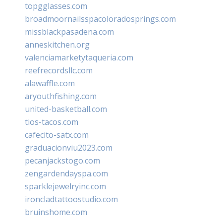
topgglasses.com
broadmoornailsspacoloradosprings.com
missblackpasadena.com
anneskitchen.org
valenciamarketytaqueria.com
reefrecordsllc.com
alawaffle.com
aryouthfishing.com
united-basketball.com
tios-tacos.com
cafecito-satx.com
graduacionviu2023.com
pecanjackstogo.com
zengardendayspa.com
sparklejewelryinc.com
ironcladtattoostudio.com
bruinshome.com