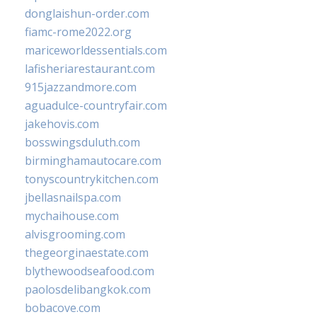
donglaishun-order.com
fiamc-rome2022.org
mariceworldessentials.com
lafisheriarestaurant.com
915jazzandmore.com
aguadulce-countryfair.com
jakehovis.com
bosswingsduluth.com
birminghamautocare.com
tonyscountrykitchen.com
jbellasnailspa.com
mychaihouse.com
alvisgrooming.com
thegeorginaestate.com
blythewoodseafood.com
paolosdelibangkok.com
bobacove.com