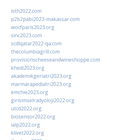
isth2022.com
p2b2pabi2023-makassar.com
wocfparis2023.org
sinc2023.com
scdlqatar2022-qa.com
thecolumbiagrill.com
provisionscheeseandwineshoppe.com
khedi2023.org
akademikgeriatri2023.org
marmarapediatri2023.org
emchie2023.org
girisimselradyoloji2022.org
utcd2022.org
biosensor2022.org
ialp2022.org
klivet2022.org