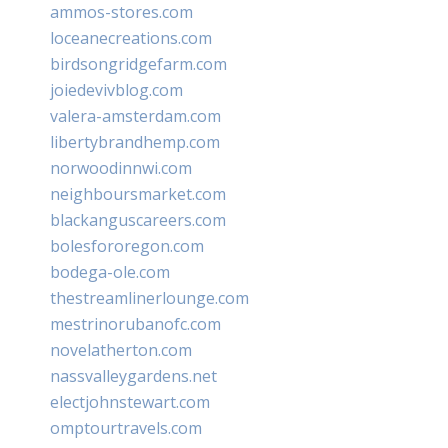
ammos-stores.com
loceanecreations.com
birdsongridgefarm.com
joiedevivblog.com
valera-amsterdam.com
libertybrandhemp.com
norwoodinnwi.com
neighboursmarket.com
blackanguscareers.com
bolesfororegon.com
bodega-ole.com
thestreamlinerlounge.com
mestrinorubanofc.com
novelatherton.com
nassvalleygardens.net
electjohnstewart.com
omptourtravels.com