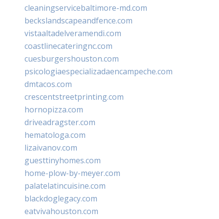
cleaningservicebaltimore-md.com
beckslandscapeandfence.com
vistaaltadelveramendi.com
coastlinecateringnc.com
cuesburgershouston.com
psicologiaespecializadaencampeche.com
dmtacos.com
crescentstreetprinting.com
hornopizza.com
driveadragster.com
hematologa.com
lizaivanov.com
guesttinyhomes.com
home-plow-by-meyer.com
palatelatincuisine.com
blackdoglegacy.com
eatvivahouston.com