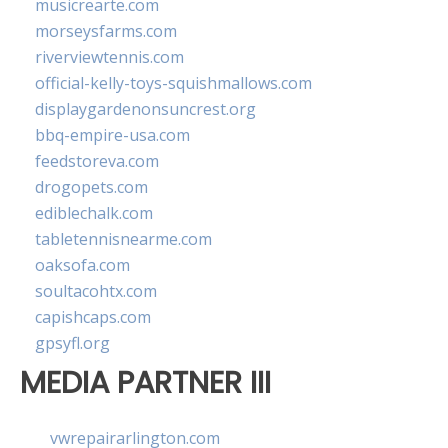
musicrearte.com
morseysfarms.com
riverviewtennis.com
official-kelly-toys-squishmallows.com
displaygardenonsuncrest.org
bbq-empire-usa.com
feedstoreva.com
drogopets.com
ediblechalk.com
tabletennisnearme.com
oaksofa.com
soultacohtx.com
capishcaps.com
gpsyfl.org
MEDIA PARTNER III
vwrepairarlington.com