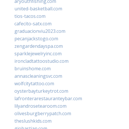
aryouthfishing.com
united-basketball.com
tios-tacos.com
cafecito-satx.com
graduacionviu2023.com
pecanjackstogo.com
zengardendayspa.com
sparklejewelryinc.com
ironcladtattoostudio.com
bruinshome.com
annascleaningsvc.com
wolfcitytattoo.com
oysterbayturkeytrot.com
lafronterarestauranteybar.com
lilyandrosetearoom.com
olivesburgberrypatch.com
theslushkids.com
giobastian.com