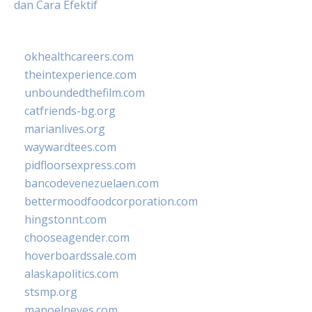
dan Cara Efektif
okhealthcareers.com
theintexperience.com
unboundedthefilm.com
catfriends-bg.org
marianlives.org
waywardtees.com
pidfloorsexpress.com
bancodevenezuelaen.com
bettermoodfoodcorporation.com
hingstonnt.com
chooseagender.com
hoverboardssale.com
alaskapolitics.com
stsmp.org
manoelneves.com