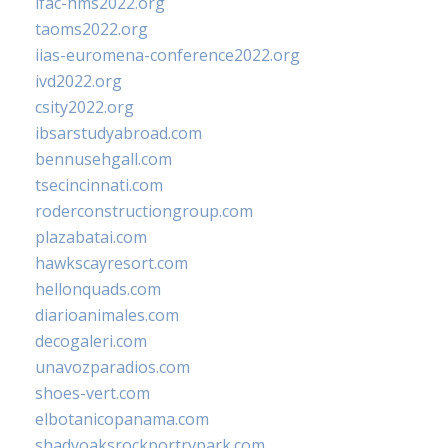
ifac-hms2022.org
taoms2022.org
iias-euromena-conference2022.org
ivd2022.org
csity2022.org
ibsarstudyabroad.com
bennusehgall.com
tsecincinnati.com
roderconstructiongroup.com
plazabatai.com
hawkscayresort.com
hellonquads.com
diarioanimales.com
decogaleri.com
unavozparadios.com
shoes-vert.com
elbotanicopanama.com
shadyoaksrockportrvpark.com