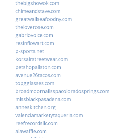
thebigshowok.com
chimeandstave.com
greatwallseafoodny.com
theloverose.com
gabriovoice.com
resinflowart.com
p-sports.net
korsairstreetwear.com
petshopallston.com
avenue26tacos.com
topgglasses.com
broadmoornailsspacoloradosprings.com
missblackpasadena.com
anneskitchen.org
valenciamarketytaqueria.com
reefrecordsllc.com
alawaffle.com