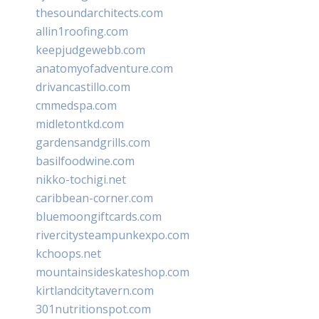
thesoundarchitects.com
allin1roofing.com
keepjudgewebb.com
anatomyofadventure.com
drivancastillo.com
cmmedspa.com
midletontkd.com
gardensandgrills.com
basilfoodwine.com
nikko-tochigi.net
caribbean-corner.com
bluemoongiftcards.com
rivercitysteampunkexpo.com
kchoops.net
mountainsideskateshop.com
kirtlandcitytavern.com
301nutritionspot.com