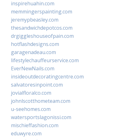
inspirehuahin.com
memmingerspainting.com
jeremypbeasley.com
thesandwichdepotcos.com
drgiggleshouseofpain.com
hotflashdesigns.com
garagenadeau.com
lifestylechauffeurservice.com
EverNewNails.com
insideoutdecoratingcentre.com
salvatoresinpoint.com
jovialfloralco.com
johnlscotthometeam.com
u-seehomes.com
watersportslagonissi.com
mischieffashion.com
eduwyre.com