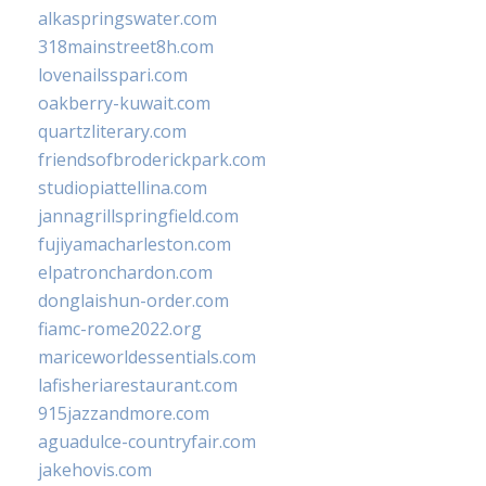
alkaspringswater.com
318mainstreet8h.com
lovenailsspari.com
oakberry-kuwait.com
quartzliterary.com
friendsofbroderickpark.com
studiopiattellina.com
jannagrillspringfield.com
fujiyamacharleston.com
elpatronchardon.com
donglaishun-order.com
fiamc-rome2022.org
mariceworldessentials.com
lafisheriarestaurant.com
915jazzandmore.com
aguadulce-countryfair.com
jakehovis.com