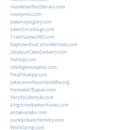
mandelaeffectlibrary.com
roselynns.com
balanceyoganj.com
salesforceblogs.com
TrainGames365.com
BaytownEvaCationRentals.com
JabalpurCakeDelivery.com
halobjd.com
intelligenceqatar.com
PikaPikaApp.com
takecareofbusinessdfw.org
HamadaOfJapan.com
VersifyLifestyle.com
kingscreekadventures.com
antaeuslabs.com
purelycleanchemdry.com
WishOping.com