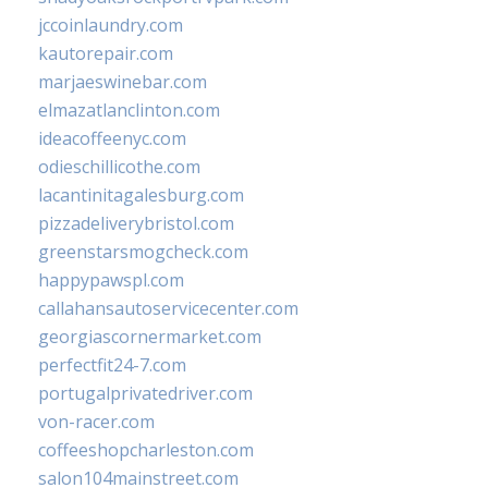
jccoinlaundry.com
kautorepair.com
marjaeswinebar.com
elmazatlanclinton.com
ideacoffeenyc.com
odieschillicothe.com
lacantinitagalesburg.com
pizzadeliverybristol.com
greenstarsmogcheck.com
happypawspl.com
callahansautoservicecenter.com
georgiascornermarket.com
perfectfit24-7.com
portugalprivatedriver.com
von-racer.com
coffeeshopcharleston.com
salon104mainstreet.com