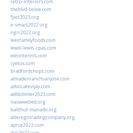
retro-interiors.com
theblvd-boise.com
fpet2023.org
e-smart2022.org
ngrc2022.org
leesfamilyfoods.com
lewis-lewis-cpas.com
eleontennis.com
cyetus.com
bradfordshops.com
almadenranchsanjose.com
advocatevijay.com
adlibilimler2023.com
naswwebed.org
balithut-manado.org
alteregotradingcompany.org
aprce2022.com
ibie2022.com