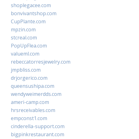
shoplegacee.com
bonvivantshop.com
CupPlante.com
mpzin.com
stcreal.com
PopUpFlea.com
valueml.com
rebeccatorresjewelry.com
jmpbliss.com
drjorgerico.com
queensushipa.com
wendyweimerdds.com
ameri-camp.com
hrsreceivables.com
empconst1.com
cinderella-support.com
bigpinkrestaurant.com