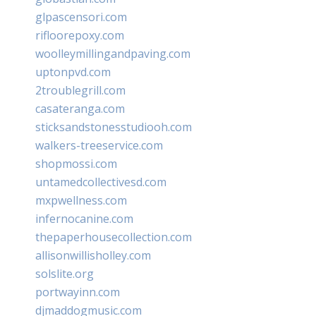
glpascensori.com
rifloorepoxy.com
woolleymillingandpaving.com
uptonpvd.com
2troublegrill.com
casateranga.com
sticksandstonesstudiooh.com
walkers-treeservice.com
shopmossi.com
untamedcollectivesd.com
mxpwellness.com
infernocanine.com
thepaperhousecollection.com
allisonwillisholley.com
solslite.org
portwayinn.com
djmaddogmusic.com