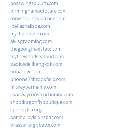
bosswingsduluth.com
birminghamautocare.com
tonyscountrykitchen.com
jbellasnailspa.com
mychaihouse.com
alvisgrooming.com
thegeorginaestate.com
blythewoodseafood.com
paolosdelibangkok.com
bobacove.com
phoone24brookfield.com
mickeybarmama.com
roadwayconstructioninc.com
shopdragonflyboutique.com
sportszilla.org
batchprovisionsbar.com
brasserie-gobette.com