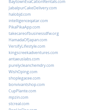
BaytownEvaCationRentals.com
JabalpurCakeDelivery.com
halobjd.com
intelligenceqatar.com
PikaPikaApp.com
takecareofbusinessdfw.org
HamadaOfJapan.com
VersifyLifestyle.com
kingscreekadventures.com
antaeuslabs.com
purelycleanchemdry.com
WishOping.com
shoplegacee.com
bonvivantshop.com
CupPlante.com
mpzin.com
stcreal.com