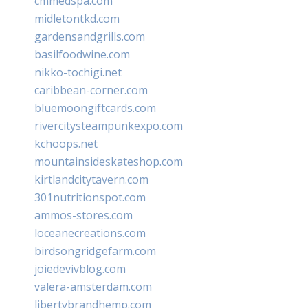
cmmedspa.com
midletontkd.com
gardensandgrills.com
basilfoodwine.com
nikko-tochigi.net
caribbean-corner.com
bluemoongiftcards.com
rivercitysteampunkexpo.com
kchoops.net
mountainsideskateshop.com
kirtlandcitytavern.com
301nutritionspot.com
ammos-stores.com
loceanecreations.com
birdsongridgefarm.com
joiedevivblog.com
valera-amsterdam.com
libertybrandhemp.com