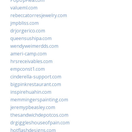
PopUpFlea.com
valueml.com
rebeccatorresjewelry.com
jmpbliss.com
drjorgerico.com
queensushipa.com
wendyweimerdds.com
ameri-camp.com
hrsreceivables.com
empconst1.com
cinderella-support.com
bigpinkrestaurant.com
inspirehuahin.com
memmingerspainting.com
jeremypbeasley.com
thesandwichdepotcos.com
drgiggleshouseofpain.com
hotflashdesigns.com