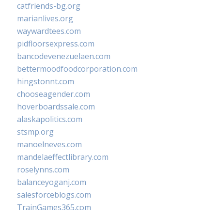
catfriends-bg.org
marianlives.org
waywardtees.com
pidfloorsexpress.com
bancodevenezuelaen.com
bettermoodfoodcorporation.com
hingstonnt.com
chooseagender.com
hoverboardssale.com
alaskapolitics.com
stsmp.org
manoelneves.com
mandelaeffectlibrary.com
roselynns.com
balanceyoganj.com
salesforceblogs.com
TrainGames365.com