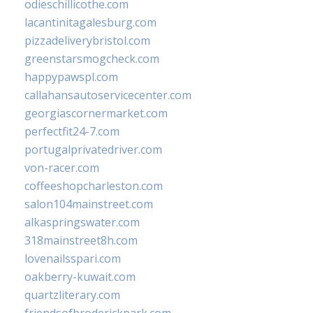
odieschillicothe.com
lacantinitagalesburg.com
pizzadeliverybristol.com
greenstarsmogcheck.com
happypawspl.com
callahansautoservicecenter.com
georgiascornermarket.com
perfectfit24-7.com
portugalprivatedriver.com
von-racer.com
coffeeshopcharleston.com
salon104mainstreet.com
alkaspringswater.com
318mainstreet8h.com
lovenailsspari.com
oakberry-kuwait.com
quartzliterary.com