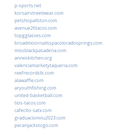
p-sports.net
korsairstreetwear.com
petshopallston.com
avenue26tacos.com
topgglasses.com
broadmoornailsspacoloradosprings.com
missblackpasadena.com
anneskitchen.org
valenciamarketytaqueria.com
reefrecordsllc.com
alawaffle.com
aryouthfishing.com
united-basketball.com
tios-tacos.com
cafecito-satx.com
graduacionviu2023.com
pecanjackstogo.com