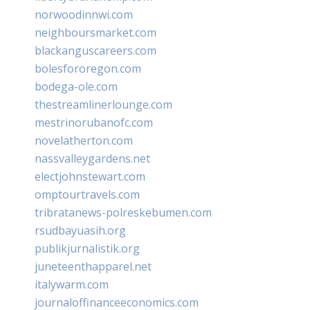
norwoodinnwi.com
neighboursmarket.com
blackanguscareers.com
bolesfororegon.com
bodega-ole.com
thestreamlinerlounge.com
mestrinorubanofc.com
novelatherton.com
nassvalleygardens.net
electjohnstewart.com
omptourtravels.com
tribratanews-polreskebumen.com
rsudbayuasih.org
publikjurnalistik.org
juneteenthapparel.net
italywarm.com
journaloffinanceeconomics.com