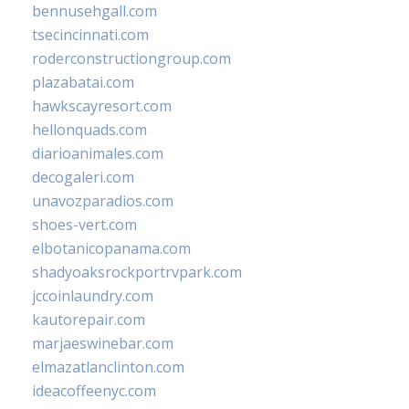
bennusehgall.com
tsecincinnati.com
roderconstructiongroup.com
plazabatai.com
hawkscayresort.com
hellonquads.com
diarioanimales.com
decogaleri.com
unavozparadios.com
shoes-vert.com
elbotanicopanama.com
shadyoaksrockportrvpark.com
jccoinlaundry.com
kautorepair.com
marjaeswinebar.com
elmazatlanclinton.com
ideacoffeenyc.com