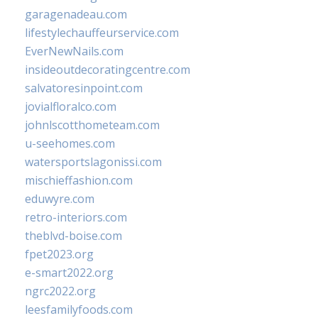
garagenadeau.com
lifestylechauffeurservice.com
EverNewNails.com
insideoutdecoratingcentre.com
salvatoresinpoint.com
jovialfloralco.com
johnlscotthometeam.com
u-seehomes.com
watersportslagonissi.com
mischieffashion.com
eduwyre.com
retro-interiors.com
theblvd-boise.com
fpet2023.org
e-smart2022.org
ngrc2022.org
leesfamilyfoods.com