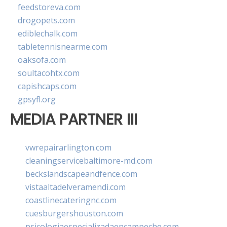
feedstoreva.com
drogopets.com
ediblechalk.com
tabletennisnearme.com
oaksofa.com
soultacohtx.com
capishcaps.com
gpsyfl.org
MEDIA PARTNER III
vwrepairarlington.com
cleaningservicebaltimore-md.com
beckslandscapeandfence.com
vistaaltadelveramendi.com
coastlinecateringnc.com
cuesburgershouston.com
psicologiaespecializadaencampeche.com