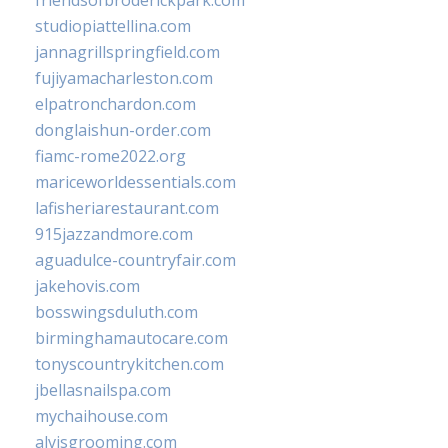
friendsofbroderickpark.com
studiopiattellina.com
jannagrillspringfield.com
fujiyamacharleston.com
elpatronchardon.com
donglaishun-order.com
fiamc-rome2022.org
mariceworldessentials.com
lafisheriarestaurant.com
915jazzandmore.com
aguadulce-countryfair.com
jakehovis.com
bosswingsduluth.com
birminghamautocare.com
tonyscountrykitchen.com
jbellasnailspa.com
mychaihouse.com
alvisgrooming.com