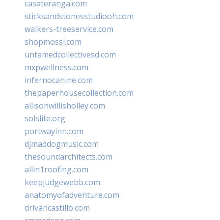
casateranga.com
sticksandstonesstudiooh.com
walkers-treeservice.com
shopmossi.com
untamedcollectivesd.com
mxpwellness.com
infernocanine.com
thepaperhousecollection.com
allisonwillisholley.com
solslite.org
portwayinn.com
djmaddogmusic.com
thesoundarchitects.com
allin1roofing.com
keepjudgewebb.com
anatomyofadventure.com
drivancastillo.com