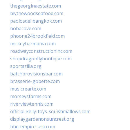
thegeorginaestate.com
blythewoodseafood.com
paolosdelibangkok.com
bobacove.com
phoone24brookfield.com
mickeybarmama.com
roadwayconstructioninc.com
shopdragonflyboutique.com
sportszilla.org
batchprovisionsbar.com
brasserie-gobette.com
musicrearte.com
morseysfarms.com
riverviewtennis.com
official-kelly-toys-squishmallows.com
displaygardenonsuncrest.org
bbq-empire-usa.com