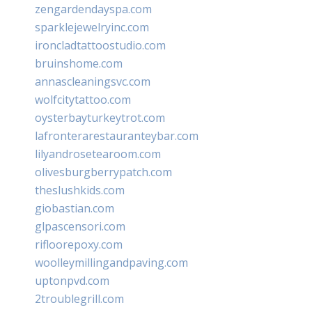
zengardendayspa.com
sparklejewelryinc.com
ironcladtattoostudio.com
bruinshome.com
annascleaningsvc.com
wolfcitytattoo.com
oysterbayturkeytrot.com
lafronterarestauranteybar.com
lilyandrosetearoom.com
olivesburgberrypatch.com
theslushkids.com
giobastian.com
glpascensori.com
rifloorepoxy.com
woolleymillingandpaving.com
uptonpvd.com
2troublegrill.com