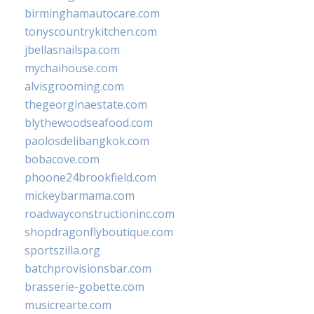
birminghamautocare.com
tonyscountrykitchen.com
jbellasnailspa.com
mychaihouse.com
alvisgrooming.com
thegeorginaestate.com
blythewoodseafood.com
paolosdelibangkok.com
bobacove.com
phoone24brookfield.com
mickeybarmama.com
roadwayconstructioninc.com
shopdragonflyboutique.com
sportszilla.org
batchprovisionsbar.com
brasserie-gobette.com
musicrearte.com