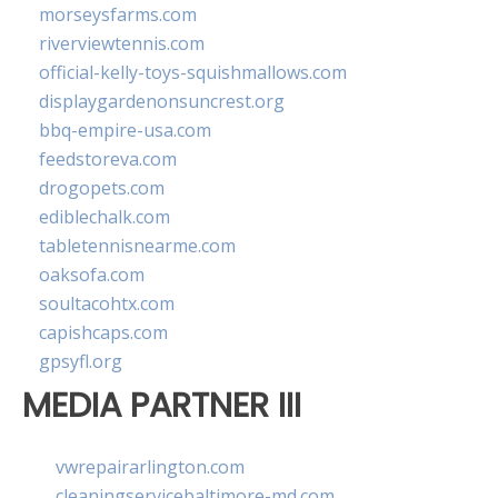
morseysfarms.com
riverviewtennis.com
official-kelly-toys-squishmallows.com
displaygardenonsuncrest.org
bbq-empire-usa.com
feedstoreva.com
drogopets.com
ediblechalk.com
tabletennisnearme.com
oaksofa.com
soultacohtx.com
capishcaps.com
gpsyfl.org
MEDIA PARTNER III
vwrepairarlington.com
cleaningservicebaltimore-md.com