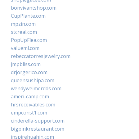
bonvivantshop.com
CupPlante.com
mpzin.com
stcreal.com
PopUpFlea.com
valueml.com
rebeccatorresjewelry.com
jmpbliss.com
drjorgerico.com
queensushipa.com
wendyweimerdds.com
ameri-camp.com
hrsreceivables.com
empconst1.com
cinderella-support.com
bigpinkrestaurant.com
inspirehuahin.com