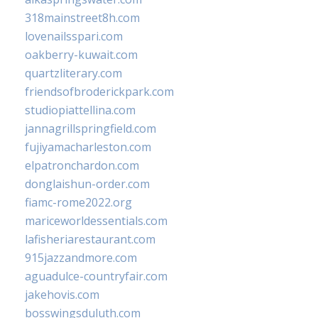
318mainstreet8h.com
lovenailsspari.com
oakberry-kuwait.com
quartzliterary.com
friendsofbroderickpark.com
studiopiattellina.com
jannagrillspringfield.com
fujiyamacharleston.com
elpatronchardon.com
donglaishun-order.com
fiamc-rome2022.org
mariceworldessentials.com
lafisheriarestaurant.com
915jazzandmore.com
aguadulce-countryfair.com
jakehovis.com
bosswingsduluth.com