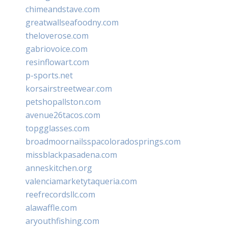
chimeandstave.com
greatwallseafoodny.com
theloverose.com
gabriovoice.com
resinflowart.com
p-sports.net
korsairstreetwear.com
petshopallston.com
avenue26tacos.com
topgglasses.com
broadmoornailsspacoloradosprings.com
missblackpasadena.com
anneskitchen.org
valenciamarketytaqueria.com
reefrecordsllc.com
alawaffle.com
aryouthfishing.com