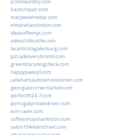
jccoinlaundry.com
kautorepair.com
marjaeswinebar.com
elmazatlanclinton.com
ideacoffeenyc.com
odieschillicothe.com
lacantinitagalesburg.com
pizzadeliverybristol.com
greenstarsmogcheck.com
happypawspl.com
callahansautoservicecenter.com
georgiascornermarket.com
perfectfit24-7.com
portugalprivatedriver.com
von-racer.com
coffeeshopcharleston.com
salon104mainstreet.com
alkaspringswater.com