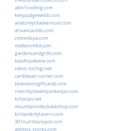
allin1roofing.com
keepjudgewebb.com
anatomyofadventure.com
drivancastillo.com
cmmedspa.com
midletontkd.com
gardensandgrills.com
basilfoodwine.com
nikko-tochigi.net
caribbean-corner.com
bluemoongiftcards.com
rivercitysteampunkexpo.com
kchoops.net
mountainsideskateshop.com
kirtlandcitytavern.com
301nutritionspot.com
ammos-stores.com