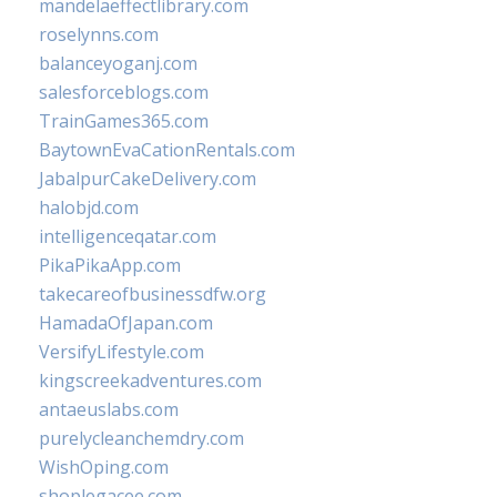
mandelaeffectlibrary.com
roselynns.com
balanceyoganj.com
salesforceblogs.com
TrainGames365.com
BaytownEvaCationRentals.com
JabalpurCakeDelivery.com
halobjd.com
intelligenceqatar.com
PikaPikaApp.com
takecareofbusinessdfw.org
HamadaOfJapan.com
VersifyLifestyle.com
kingscreekadventures.com
antaeuslabs.com
purelycleanchemdry.com
WishOping.com
shoplegacee.com