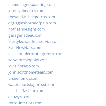
memmingerspainting.com
jeremypbeasley.com
thesandwichdepotcos.com
drgiggleshouseofpain.com
hotflashdesigns.com
garagenadeau.com
lifestylechauffeurservice.com
EverNewNails.com
insideoutdecoratingcentre.com
salvatoresinpoint.com
jovialfloralco.com
johnlscotthometeam.com
u-seehomes.com
watersportslagonissi.com
mischieffashion.com
eduwyre.com
retro-interiors.com