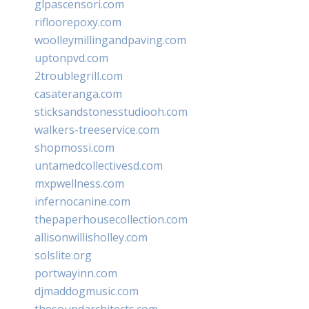
glpascensori.com
rifloorepoxy.com
woolleymillingandpaving.com
uptonpvd.com
2troublegrill.com
casateranga.com
sticksandstonesstudiooh.com
walkers-treeservice.com
shopmossi.com
untamedcollectivesd.com
mxpwellness.com
infernocanine.com
thepaperhousecollection.com
allisonwillisholley.com
solslite.org
portwayinn.com
djmaddogmusic.com
thesoundarchitects.com