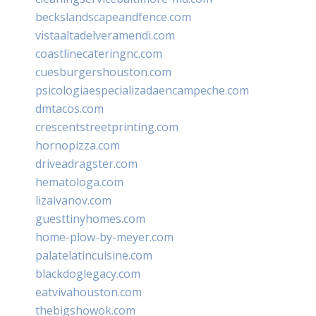
beckslandscapeandfence.com
vistaaltadelveramendi.com
coastlinecateringnc.com
cuesburgershouston.com
psicologiaespecializadaencampeche.com
dmtacos.com
crescentstreetprinting.com
hornopizza.com
driveadragster.com
hematologa.com
lizaivanov.com
guesttinyhomes.com
home-plow-by-meyer.com
palatelatincuisine.com
blackdoglegacy.com
eatvivahouston.com
thebigshowok.com