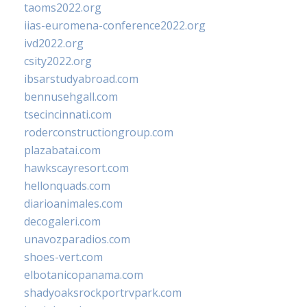
taoms2022.org
iias-euromena-conference2022.org
ivd2022.org
csity2022.org
ibsarstudyabroad.com
bennusehgall.com
tsecincinnati.com
roderconstructiongroup.com
plazabatai.com
hawkscayresort.com
hellonquads.com
diarioanimales.com
decogaleri.com
unavozparadios.com
shoes-vert.com
elbotanicopanama.com
shadyoaksrockportrvpark.com