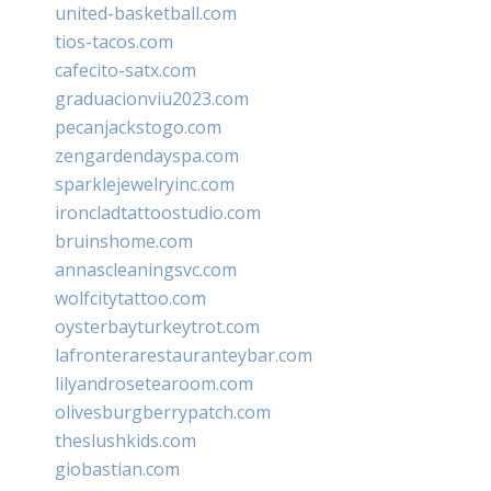
united-basketball.com
tios-tacos.com
cafecito-satx.com
graduacionviu2023.com
pecanjackstogo.com
zengardendayspa.com
sparklejewelryinc.com
ironcladtattoostudio.com
bruinshome.com
annascleaningsvc.com
wolfcitytattoo.com
oysterbayturkeytrot.com
lafronterarestauranteybar.com
lilyandrosetearoom.com
olivesburgberrypatch.com
theslushkids.com
giobastian.com