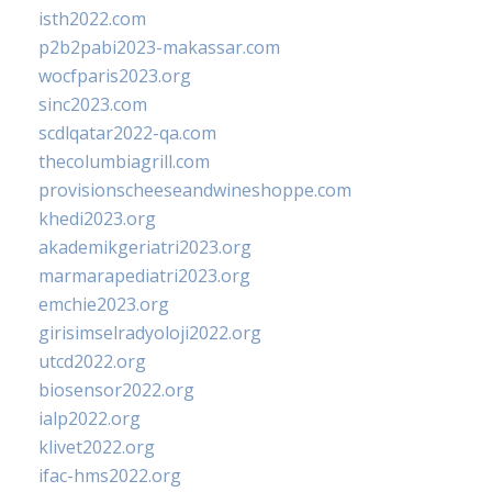
isth2022.com
p2b2pabi2023-makassar.com
wocfparis2023.org
sinc2023.com
scdlqatar2022-qa.com
thecolumbiagrill.com
provisionscheeseandwineshoppe.com
khedi2023.org
akademikgeriatri2023.org
marmarapediatri2023.org
emchie2023.org
girisimselradyoloji2022.org
utcd2022.org
biosensor2022.org
ialp2022.org
klivet2022.org
ifac-hms2022.org