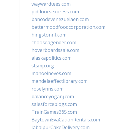
waywardtees.com
pidfloorsexpress.com
bancodevenezuelaen.com
bettermoodfoodcorporation.com
hingstonnt.com
chooseagender.com
hoverboardssale.com
alaskapolitics.com
stsmp.org
manoelneves.com
mandelaeffectlibrary.com
roselynns.com
balanceyoganj.com
salesforceblogs.com
TrainGames365.com
BaytownEvaCationRentals.com
JabalpurCakeDelivery.com