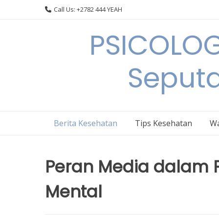
Skip
Call Us: +2782 444 YEAH
to
content
PSICOLOG
Seput
Berita Kesehatan
Tips Kesehatan
Wa
Peran Media dalam 
Mental