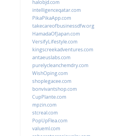
halobjd.com
intelligenceqatar.com
PikaPikaApp.com
takecareofbusinessdfw.org
HamadaOfJapan.com
VersifyLifestyle.com
kingscreekadventures.com
antaeuslabs.com
purelycleanchemdry.com
WishOping.com
shoplegacee.com
bonvivantshop.com
CupPlante.com
mpzin.com
stcreal.com
PopUpFlea.com
valueml.com