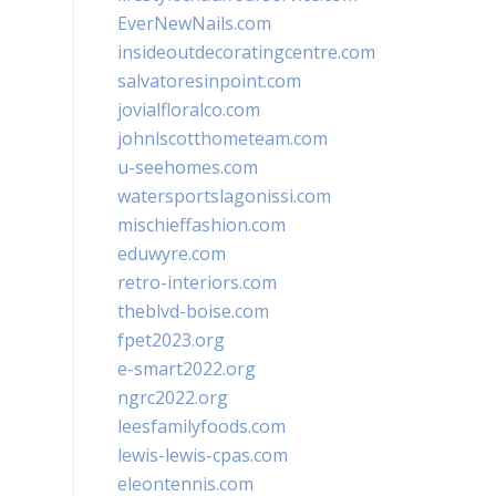
EverNewNails.com
insideoutdecoratingcentre.com
salvatoresinpoint.com
jovialfloralco.com
johnlscotthometeam.com
u-seehomes.com
watersportslagonissi.com
mischieffashion.com
eduwyre.com
retro-interiors.com
theblvd-boise.com
fpet2023.org
e-smart2022.org
ngrc2022.org
leesfamilyfoods.com
lewis-lewis-cpas.com
eleontennis.com