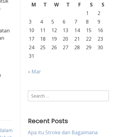
ntuk
M
T
W
T
F
S
S
n
1
2
3
4
5
6
7
8
9
10
11
12
13
14
15
16
atan
an
17
18
19
20
21
22
23
24
25
26
27
28
29
30
31
« Mar
a
Search
for:
Recent Posts
 dalam
Apa itu Stroke dan Bagaimana