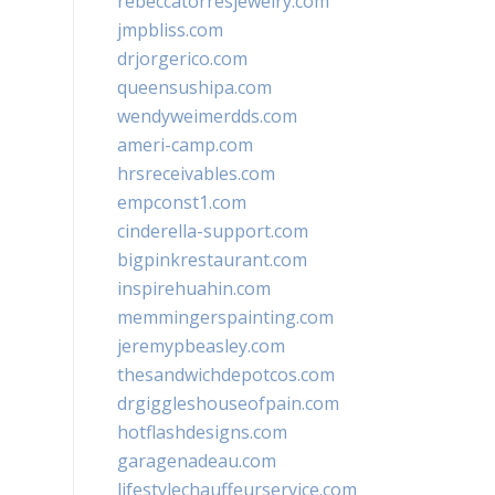
rebeccatorresjewelry.com
jmpbliss.com
drjorgerico.com
queensushipa.com
wendyweimerdds.com
ameri-camp.com
hrsreceivables.com
empconst1.com
cinderella-support.com
bigpinkrestaurant.com
inspirehuahin.com
memmingerspainting.com
jeremypbeasley.com
thesandwichdepotcos.com
drgiggleshouseofpain.com
hotflashdesigns.com
garagenadeau.com
lifestylechauffeurservice.com