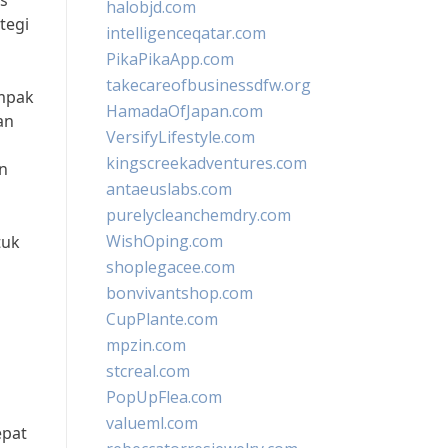
is
halobjd.com
tegi
intelligenceqatar.com
PikaPikaApp.com
takecareofbusinessdfw.org
ampak
HamadaOfJapan.com
an
VersifyLifestyle.com
kingscreekadventures.com
n
antaeuslabs.com
purelycleanchemdry.com
WishOping.com
tuk
shoplegacee.com
bonvivantshop.com
CupPlante.com
mpzin.com
stcreal.com
PopUpFlea.com
valueml.com
epat