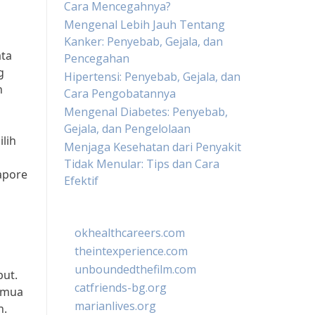
Cara Mencegahnya?
Mengenal Lebih Jauh Tentang
Kanker: Penyebab, Gejala, dan
ata
Pencegahan
g
Hipertensi: Penyebab, Gejala, dan
n
Cara Pengobatannya
Mengenal Diabetes: Penyebab,
Gejala, dan Pengelolaan
lih
Menjaga Kesehatan dari Penyakit
Tidak Menular: Tips dan Cara
apore
Efektif
okhealthcareers.com
theintexperience.com
unboundedthefilm.com
but.
catfriends-bg.org
Semua
marianlives.org
n.