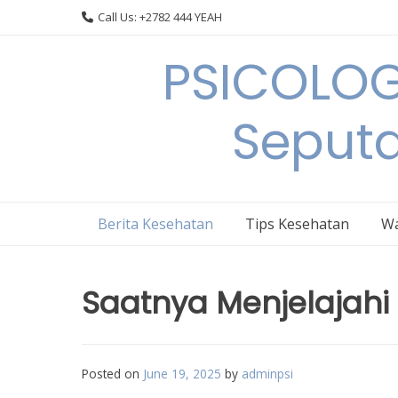
Skip
Call Us: +2782 444 YEAH
to
content
PSICOLOG
Seput
Berita Kesehatan
Tips Kesehatan
Wa
Saatnya Menjelajahi P
Posted on
June 19, 2025
by
adminpsi