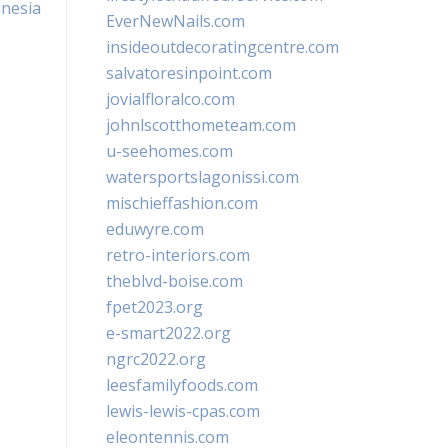
nesia
EverNewNails.com
insideoutdecoratingcentre.com
salvatoresinpoint.com
jovialfloralco.com
johnlscotthometeam.com
u-seehomes.com
watersportslagonissi.com
mischieffashion.com
eduwyre.com
retro-interiors.com
theblvd-boise.com
fpet2023.org
e-smart2022.org
ngrc2022.org
leesfamilyfoods.com
lewis-lewis-cpas.com
eleontennis.com