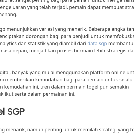
 akurat sangat penting bagi para pemain untuk menganalis
pengeluaran yang telah terjadi, pemain dapat membuat stra
 menang.
sgp menunjukkan variasi yang menarik. Beberapa angka t
 menciptakan dorongan bagi para penjudi untuk memfokusk
lytics dan statistik yang diambil dari
data sgp
membantu
asa depan, menjadikan proses bermain lebih strategis da
digital, banyak yang mulai menggunakan platform online un
Ini memberikan kemudahan bagi para pemain untuk selalu
an kemudahan ini, tren dalam bermain togel pun semakin
 ikut serta dalam permainan ini.
el SGP
yang menarik, namun penting untuk memilah strategi yang t