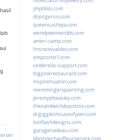
rebeccatorresjewelry.com
jmpbliss.com
hasil
drjorgerico.com
queensushipa.com
wendyweimerdds.com
ebih
ameri-camp.com
aui
hrsreceivables.com
empconst1.com
cinderella-support.com
ng
bigpinkrestaurant.com
inspirehuahin.com
memmingerspainting.com
jeremypbeasley.com
thesandwichdepotcos.com
drgiggleshouseofpain.com
hotflashdesigns.com
garagenadeau.com
erian
lifestylechauffeurservice.com