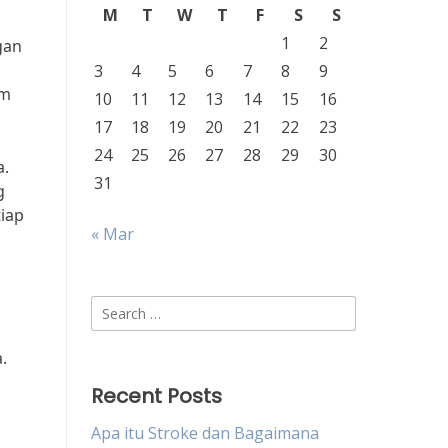
M
T
W
T
F
S
S
1
2
gan
3
4
5
6
7
8
9
am
10
11
12
13
14
15
16
17
18
19
20
21
22
23
24
25
26
27
28
29
30
a.
31
g
iap
« Mar
Search
for:
.
Recent Posts
Apa itu Stroke dan Bagaimana