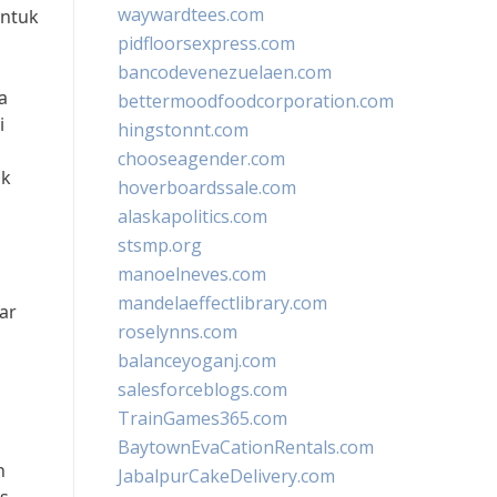
waywardtees.com
untuk
pidfloorsexpress.com
bancodevenezuelaen.com
a
bettermoodfoodcorporation.com
i
hingstonnt.com
chooseagender.com
uk
hoverboardssale.com
alaskapolitics.com
stsmp.org
manoelneves.com
mandelaeffectlibrary.com
ar
roselynns.com
balanceyoganj.com
salesforceblogs.com
TrainGames365.com
BaytownEvaCationRentals.com
n
JabalpurCakeDelivery.com