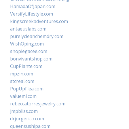
HamadaOfJapan.com
VersifyLifestyle.com
kingscreekadventures.com
antaeuslabs.com
purelycleanchemdry.com
WishOping.com
shoplegacee.com
bonvivantshop.com
CupPlante.com
mpzin.com
stcreal.com
PopUpFlea.com
valueml.com
rebeccatorresjewelry.com
jmpbliss.com
drjorgerico.com
queensushipa.com