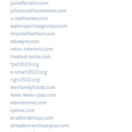
jovialfloralco.com
johnlscotthometeam.com
u-seehomes.com
watersportslagonissi.com
mischieffashion.com
eduwyre.com
retro-interiors.com
theblvd-boise.com
fpet2023.org
e-smart2022.org
ngrc2022.org
leesfamilyfoods.com
lewis-lewis-cpas.com
eleontennis.com
cyetus.com
bradfordshops.com
almadenranchsanjose.com