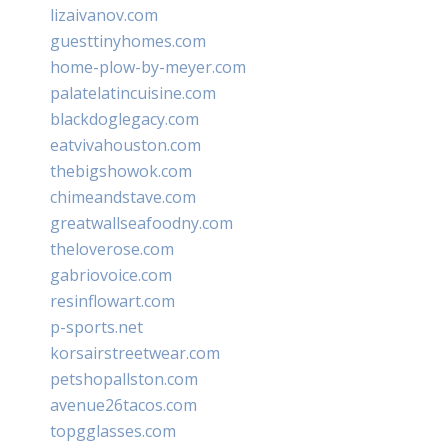
lizaivanov.com
guesttinyhomes.com
home-plow-by-meyer.com
palatelatincuisine.com
blackdoglegacy.com
eatvivahouston.com
thebigshowok.com
chimeandstave.com
greatwallseafoodny.com
theloverose.com
gabriovoice.com
resinflowart.com
p-sports.net
korsairstreetwear.com
petshopallston.com
avenue26tacos.com
topgglasses.com