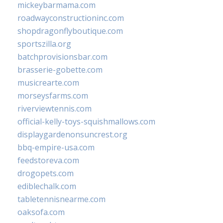
mickeybarmama.com
roadwayconstructioninc.com
shopdragonflyboutique.com
sportszilla.org
batchprovisionsbar.com
brasserie-gobette.com
musicrearte.com
morseysfarms.com
riverviewtennis.com
official-kelly-toys-squishmallows.com
displaygardenonsuncrest.org
bbq-empire-usa.com
feedstoreva.com
drogopets.com
ediblechalk.com
tabletennisnearme.com
oaksofa.com