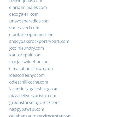
hellonquads.com
diarioanimales.com
decogaleri.com
unavozparadios.com
shoes-vert.com
elbotanicopanama.com
shadyoaksrockportrvpark.com
jccoinlaundry.com
kautorepair.com
marjaeswinebar.com
elmazatlanclinton.com
ideacoffeenyc.com
odieschillicothe.com
lacantinitagalesburg.com
pizzadeliverybristol.com
greenstarsmogcheck.com
happypawspl.com
callahansautoservicecenter.com