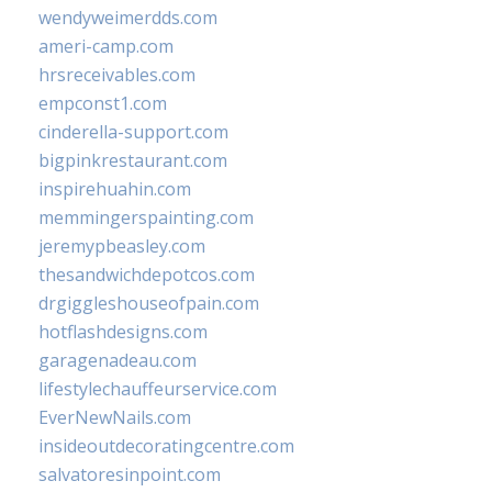
wendyweimerdds.com
ameri-camp.com
hrsreceivables.com
empconst1.com
cinderella-support.com
bigpinkrestaurant.com
inspirehuahin.com
memmingerspainting.com
jeremypbeasley.com
thesandwichdepotcos.com
drgiggleshouseofpain.com
hotflashdesigns.com
garagenadeau.com
lifestylechauffeurservice.com
EverNewNails.com
insideoutdecoratingcentre.com
salvatoresinpoint.com