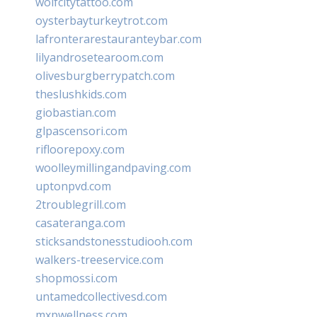
wolfcitytattoo.com
oysterbayturkeytrot.com
lafronterarestauranteybar.com
lilyandrosetearoom.com
olivesburgberrypatch.com
theslushkids.com
giobastian.com
glpascensori.com
rifloorepoxy.com
woolleymillingandpaving.com
uptonpvd.com
2troublegrill.com
casateranga.com
sticksandstonesstudiooh.com
walkers-treeservice.com
shopmossi.com
untamedcollectivesd.com
mxpwellness.com