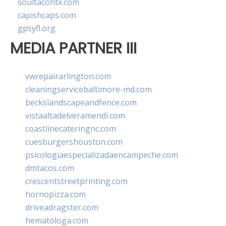
soultacohtx.com
capishcaps.com
gpsyfl.org
MEDIA PARTNER III
vwrepairarlington.com
cleaningservicebaltimore-md.com
beckslandscapeandfence.com
vistaaltadelveramendi.com
coastlinecateringnc.com
cuesburgershouston.com
psicologiaespecializadaencampeche.com
dmtacos.com
crescentstreetprinting.com
hornopizza.com
driveadragster.com
hematologa.com