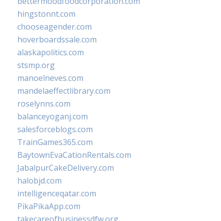
bettermoodfoodcorporation.com
hingstonnt.com
chooseagender.com
hoverboardssale.com
alaskapolitics.com
stsmp.org
manoelneves.com
mandelaeffectlibrary.com
roselynns.com
balanceyoganj.com
salesforceblogs.com
TrainGames365.com
BaytownEvaCationRentals.com
JabalpurCakeDelivery.com
halobjd.com
intelligenceqatar.com
PikaPikaApp.com
takecareofbusinessdfw.org