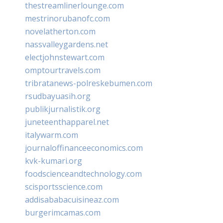
thestreamlinerlounge.com
mestrinorubanofc.com
novelatherton.com
nassvalleygardens.net
electjohnstewart.com
omptourtravels.com
tribratanews-polreskebumen.com
rsudbayuasih.org
publikjurnalistik.org
juneteenthapparel.net
italywarm.com
journaloffinanceeconomics.com
kvk-kumari.org
foodscienceandtechnology.com
scisportsscience.com
addisababacuisineaz.com
burgerimcamas.com