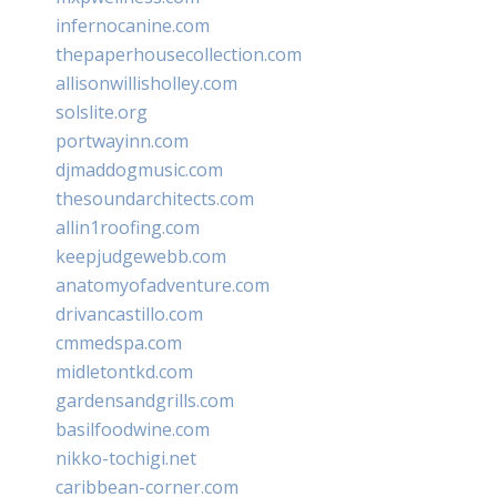
infernocanine.com
thepaperhousecollection.com
allisonwillisholley.com
solslite.org
portwayinn.com
djmaddogmusic.com
thesoundarchitects.com
allin1roofing.com
keepjudgewebb.com
anatomyofadventure.com
drivancastillo.com
cmmedspa.com
midletontkd.com
gardensandgrills.com
basilfoodwine.com
nikko-tochigi.net
caribbean-corner.com