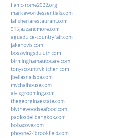
fiamc-rome2022.org
mariceworldessentials.com
lafisheriarestaurant.com
915jazzandmore.com
aguadulce-countryfair.com
jakehovis.com
bosswingsduluth.com
birminghamautocare.com
tonyscountrykitchen.com
jbellasnailspa.com
mychaihouse.com
alvisgrooming.com
thegeorginaestate.com
blythewoodseafood.com
paolosdelibangkok.com
bobacove.com
phoone24brookfield.com