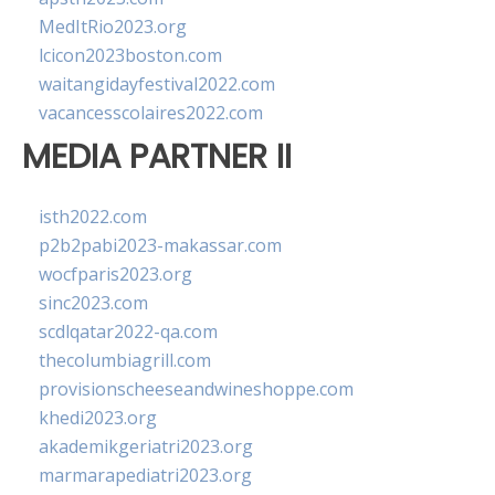
MedItRio2023.org
lcicon2023boston.com
waitangidayfestival2022.com
vacancesscolaires2022.com
MEDIA PARTNER II
isth2022.com
p2b2pabi2023-makassar.com
wocfparis2023.org
sinc2023.com
scdlqatar2022-qa.com
thecolumbiagrill.com
provisionscheeseandwineshoppe.com
khedi2023.org
akademikgeriatri2023.org
marmarapediatri2023.org