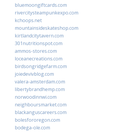
bluemoongiftcards.com
rivercitysteampunkexpo.com
kchoops.net
mountainsideskateshop.com
kirtlandcitytavern.com
301nutritionspot.com
ammos-stores.com
loceanecreations.com
birdsongridgefarm.com
joiedevivblog.com
valera-amsterdam.com
libertybrandhemp.com
norwoodinnwi.com
neighboursmarket.com
blackanguscareers.com
bolesfororegon.com
bodega-ole.com