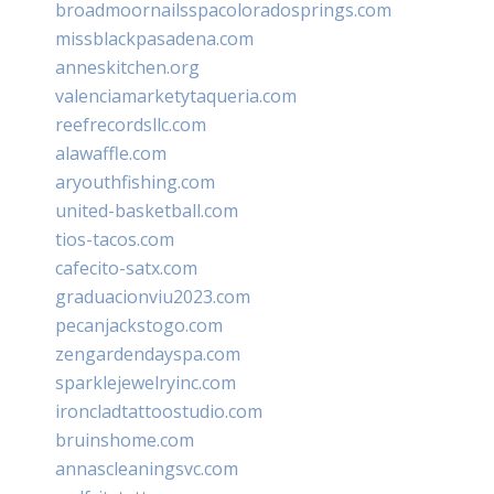
broadmoornailsspacoloradosprings.com
missblackpasadena.com
anneskitchen.org
valenciamarketytaqueria.com
reefrecordsllc.com
alawaffle.com
aryouthfishing.com
united-basketball.com
tios-tacos.com
cafecito-satx.com
graduacionviu2023.com
pecanjackstogo.com
zengardendayspa.com
sparklejewelryinc.com
ironcladtattoostudio.com
bruinshome.com
annascleaningsvc.com