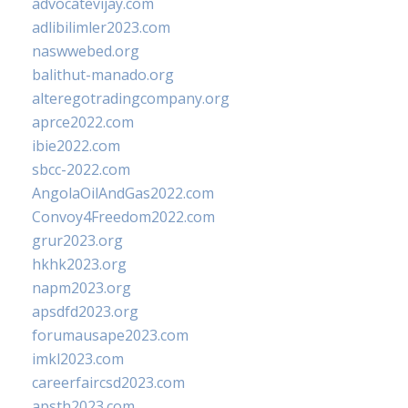
advocatevijay.com
adlibilimler2023.com
naswwebed.org
balithut-manado.org
alteregotradingcompany.org
aprce2022.com
ibie2022.com
sbcc-2022.com
AngolaOilAndGas2022.com
Convoy4Freedom2022.com
grur2023.org
hkhk2023.org
napm2023.org
apsdfd2023.org
forumausape2023.com
imkl2023.com
careerfaircsd2023.com
apsth2023.com