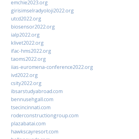
emchie2023.org
girisimselradyoloji2022.org
utcd2022.org
biosensor2022.org
ialp2022.org
klivet2022.org
ifac-hms2022.org
taoms2022.org
iias-euromena-conference2022.org
ivd2022.org
csity2022.org
ibsarstudyabroad.com
bennusehgall.com
tsecincinnati.com
roderconstructiongroup.com
plazabatai.com
hawkscayresort.com