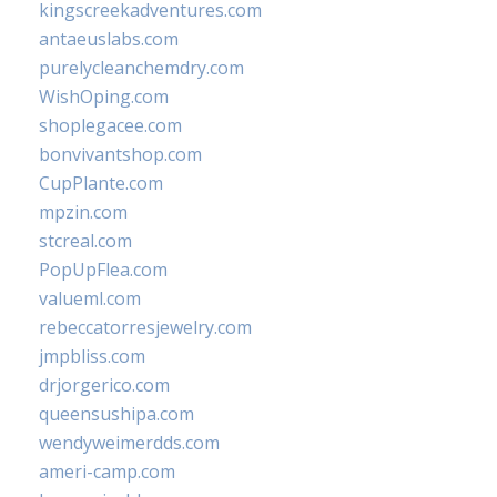
kingscreekadventures.com
antaeuslabs.com
purelycleanchemdry.com
WishOping.com
shoplegacee.com
bonvivantshop.com
CupPlante.com
mpzin.com
stcreal.com
PopUpFlea.com
valueml.com
rebeccatorresjewelry.com
jmpbliss.com
drjorgerico.com
queensushipa.com
wendyweimerdds.com
ameri-camp.com