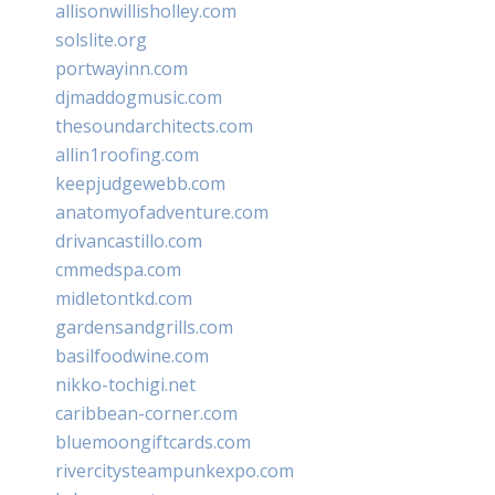
allisonwillisholley.com
solslite.org
portwayinn.com
djmaddogmusic.com
thesoundarchitects.com
allin1roofing.com
keepjudgewebb.com
anatomyofadventure.com
drivancastillo.com
cmmedspa.com
midletontkd.com
gardensandgrills.com
basilfoodwine.com
nikko-tochigi.net
caribbean-corner.com
bluemoongiftcards.com
rivercitysteampunkexpo.com