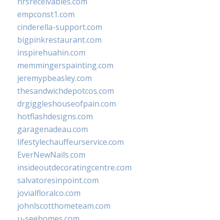
hrsreceivables.com
empconst1.com
cinderella-support.com
bigpinkrestaurant.com
inspirehuahin.com
memmingerspainting.com
jeremypbeasley.com
thesandwichdepotcos.com
drgiggleshouseofpain.com
hotflashdesigns.com
garagenadeau.com
lifestylechauffeurservice.com
EverNewNails.com
insideoutdecoratingcentre.com
salvatoresinpoint.com
jovialfloralco.com
johnlscotthometeam.com
u-seehomes.com