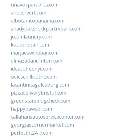
unavozparadios.com
shoes-vert.com
elbotanicopanama.com
shadyoaksrockportrvpark.com
jccoinlaundry.com
kautorepair.com
marjaeswinebar.com
elmazatlanclinton.com
ideacoffeenyc.com
odieschillicothe.com
lacantinitagalesburg.com
pizzadeliverybristol.com
greenstarsmogcheck.com
happypawspl.com
callahansautoservicecenter.com
georgiascornermarket.com
perfectfit24-7.com