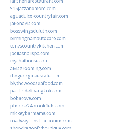
lafisheriarestaurant.com
915jazzandmore.com
aguadulce-countryfair.com
jakehovis.com
bosswingsduluth.com
birminghamautocare.com
tonyscountrykitchen.com
jbellasnailspa.com
mychaihouse.com
alvisgrooming.com
thegeorginaestate.com
blythewoodseafood.com
paolosdelibangkok.com
bobacove.com
phoone24brookfield.com
mickeybarmama.com
roadwayconstructioninc.com
shopdragonflyboutique.com