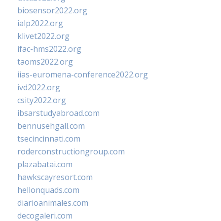
biosensor2022.org
ialp2022.org
klivet2022.org
ifac-hms2022.org
taoms2022.org
iias-euromena-conference2022.org
ivd2022.org
csity2022.org
ibsarstudyabroad.com
bennusehgall.com
tsecincinnati.com
roderconstructiongroup.com
plazabatai.com
hawkscayresort.com
hellonquads.com
diarioanimales.com
decogaleri.com