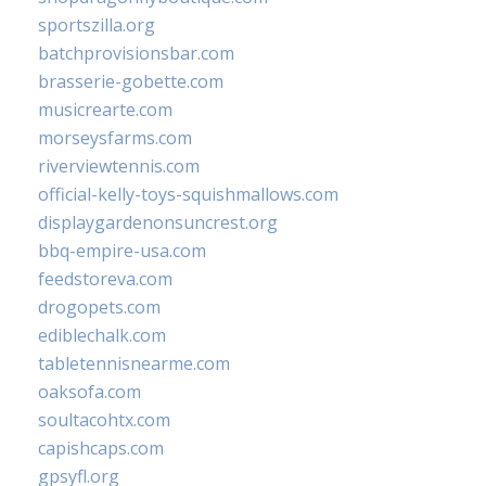
sportszilla.org
batchprovisionsbar.com
brasserie-gobette.com
musicrearte.com
morseysfarms.com
riverviewtennis.com
official-kelly-toys-squishmallows.com
displaygardenonsuncrest.org
bbq-empire-usa.com
feedstoreva.com
drogopets.com
ediblechalk.com
tabletennisnearme.com
oaksofa.com
soultacohtx.com
capishcaps.com
gpsyfl.org