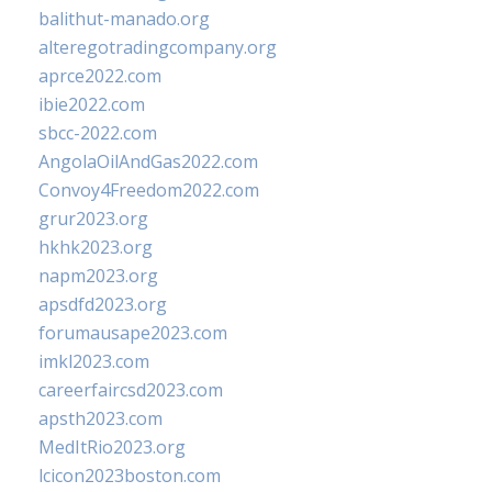
balithut-manado.org
alteregotradingcompany.org
aprce2022.com
ibie2022.com
sbcc-2022.com
AngolaOilAndGas2022.com
Convoy4Freedom2022.com
grur2023.org
hkhk2023.org
napm2023.org
apsdfd2023.org
forumausape2023.com
imkl2023.com
careerfaircsd2023.com
apsth2023.com
MedItRio2023.org
lcicon2023boston.com