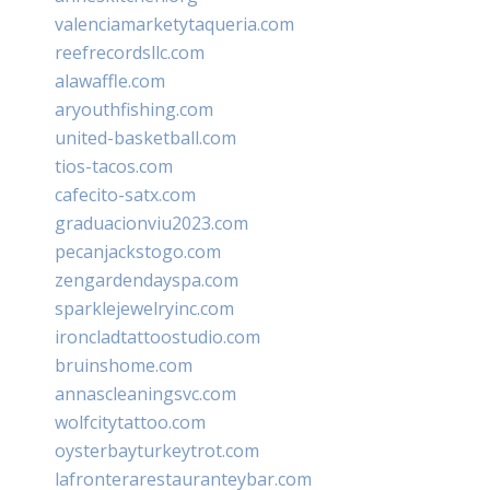
valenciamarketytaqueria.com
reefrecordsllc.com
alawaffle.com
aryouthfishing.com
united-basketball.com
tios-tacos.com
cafecito-satx.com
graduacionviu2023.com
pecanjackstogo.com
zengardendayspa.com
sparklejewelryinc.com
ironcladtattoostudio.com
bruinshome.com
annascleaningsvc.com
wolfcitytattoo.com
oysterbayturkeytrot.com
lafronterarestauranteybar.com