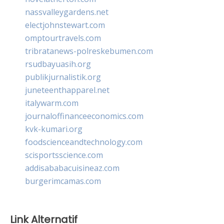
nassvalleygardens.net
electjohnstewart.com
omptourtravels.com
tribratanews-polreskebumen.com
rsudbayuasih.org
publikjurnalistik.org
juneteenthapparel.net
italywarm.com
journaloffinanceeconomics.com
kvk-kumari.org
foodscienceandtechnology.com
scisportsscience.com
addisababacuisineaz.com
burgerimcamas.com
Link Alternatif