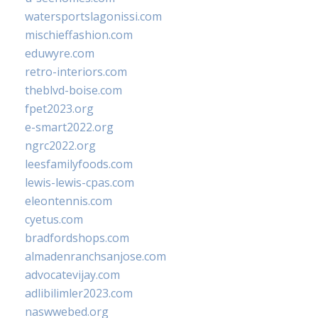
watersportslagonissi.com
mischieffashion.com
eduwyre.com
retro-interiors.com
theblvd-boise.com
fpet2023.org
e-smart2022.org
ngrc2022.org
leesfamilyfoods.com
lewis-lewis-cpas.com
eleontennis.com
cyetus.com
bradfordshops.com
almadenranchsanjose.com
advocatevijay.com
adlibilimler2023.com
naswwebed.org