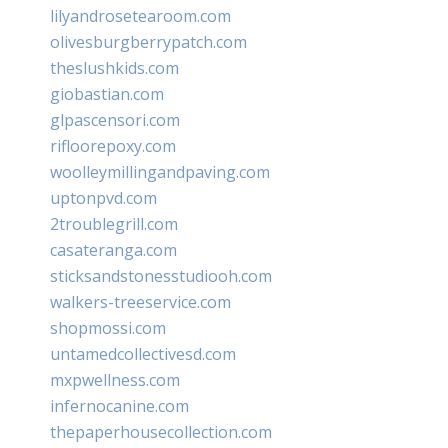
lilyandrosetearoom.com
olivesburgberrypatch.com
theslushkids.com
giobastian.com
glpascensori.com
rifloorepoxy.com
woolleymillingandpaving.com
uptonpvd.com
2troublegrill.com
casateranga.com
sticksandstonesstudiooh.com
walkers-treeservice.com
shopmossi.com
untamedcollectivesd.com
mxpwellness.com
infernocanine.com
thepaperhousecollection.com