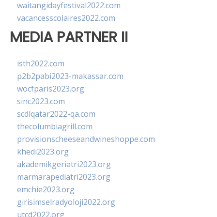
waitangidayfestival2022.com
vacancesscolaires2022.com
MEDIA PARTNER II
isth2022.com
p2b2pabi2023-makassar.com
wocfparis2023.org
sinc2023.com
scdlqatar2022-qa.com
thecolumbiagrill.com
provisionscheeseandwineshoppe.com
khedi2023.org
akademikgeriatri2023.org
marmarapediatri2023.org
emchie2023.org
girisimselradyoloji2022.org
utcd2022.org