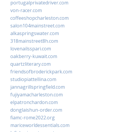
portugalprivatedriver.com
von-racer.com
coffeeshopcharleston.com
salon104mainstreet.com
alkaspringswater.com
318mainstreet8h.com
lovenailsspari.com
oakberry-kuwait.com
quartzliterary.com
friendsofbroderickpark.com
studiopiattellina.com
jannagrillspringfield.com
fujiyamacharleston.com
elpatronchardon.com
donglaishun-order.com
fiamc-rome2022.org
mariceworldessentials.com