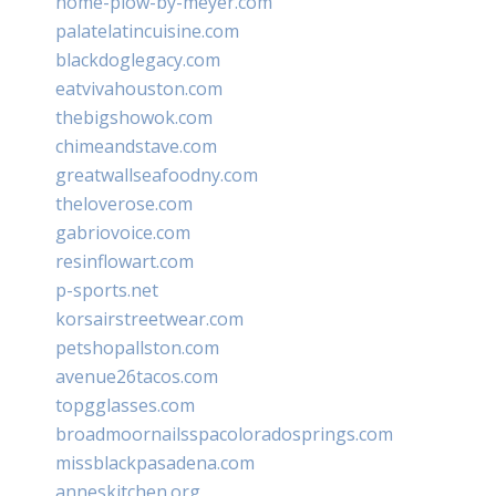
home-plow-by-meyer.com
palatelatincuisine.com
blackdoglegacy.com
eatvivahouston.com
thebigshowok.com
chimeandstave.com
greatwallseafoodny.com
theloverose.com
gabriovoice.com
resinflowart.com
p-sports.net
korsairstreetwear.com
petshopallston.com
avenue26tacos.com
topgglasses.com
broadmoornailsspacoloradosprings.com
missblackpasadena.com
anneskitchen.org