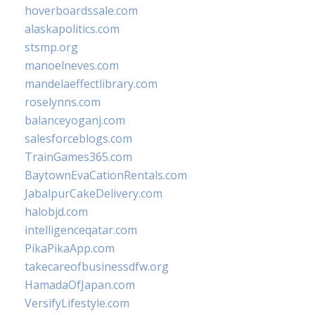
hoverboardssale.com
alaskapolitics.com
stsmp.org
manoelneves.com
mandelaeffectlibrary.com
roselynns.com
balanceyoganj.com
salesforceblogs.com
TrainGames365.com
BaytownEvaCationRentals.com
JabalpurCakeDelivery.com
halobjd.com
intelligenceqatar.com
PikaPikaApp.com
takecareofbusinessdfw.org
HamadaOfJapan.com
VersifyLifestyle.com