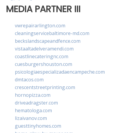
MEDIA PARTNER III
vwrepairarlington.com
cleaningservicebaltimore-md.com
beckslandscapeandfence.com
vistaaltadelveramendi.com
coastlinecateringnc.com
cuesburgershouston.com
psicologiaespecializadaencampeche.com
dmtacos.com
crescentstreetprinting.com
hornopizza.com
driveadragster.com
hematologa.com
lizaivanov.com
guesttinyhomes.com