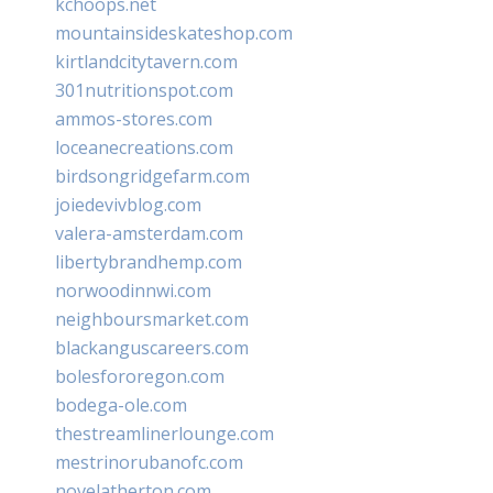
kchoops.net
mountainsideskateshop.com
kirtlandcitytavern.com
301nutritionspot.com
ammos-stores.com
loceanecreations.com
birdsongridgefarm.com
joiedevivblog.com
valera-amsterdam.com
libertybrandhemp.com
norwoodinnwi.com
neighboursmarket.com
blackanguscareers.com
bolesfororegon.com
bodega-ole.com
thestreamlinerlounge.com
mestrinorubanofc.com
novelatherton.com