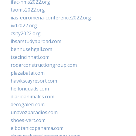
ifac-hms2022.org
taoms2022.org
iias-euromena-conference2022.org
ivd2022.org
csity2022.org
ibsarstudyabroad.com
bennusehgall.com
tsecincinnati.com
roderconstructiongroup.com
plazabatai.com
hawkscayresort.com
hellonquads.com
diarioanimales.com
decogaleri.com
unavozparadios.com
shoes-vert.com
elbotanicopanama.com