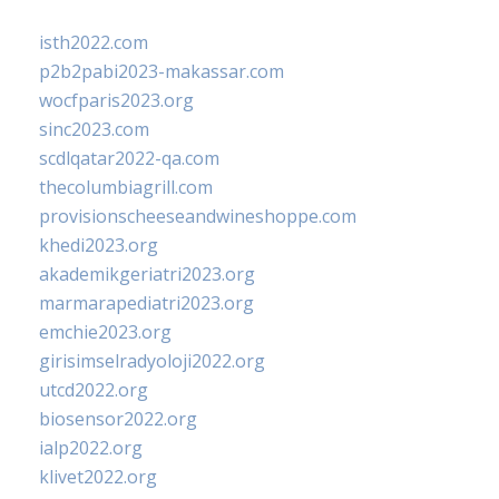
isth2022.com
p2b2pabi2023-makassar.com
wocfparis2023.org
sinc2023.com
scdlqatar2022-qa.com
thecolumbiagrill.com
provisionscheeseandwineshoppe.com
khedi2023.org
akademikgeriatri2023.org
marmarapediatri2023.org
emchie2023.org
girisimselradyoloji2022.org
utcd2022.org
biosensor2022.org
ialp2022.org
klivet2022.org