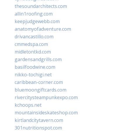
thesoundarchitects.com
allin1roofing.com
keepjudgewebb.com
anatomyofadventure.com
drivancastillo.com
cmmedspa.com
midletontkd.com
gardensandgrills.com
basilfoodwine.com
nikko-tochigi.net
caribbean-corner.com
bluemoongiftcards.com
rivercitysteampunkexpo.com
kchoops.net
mountainsideskateshop.com
kirtlandcitytavern.com
301nutritionspot.com