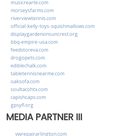
musicrearte.com
morseysfarms.com
riverviewtennis.com
official-kelly-toys-squishmallows.com
displaygardenonsuncrest.org
bbq-empire-usa.com
feedstoreva.com
drogopets.com
ediblechalk.com
tabletennisnearme.com
oaksofa.com
soultacohtx.com
capishcaps.com
gpsyfl.org
MEDIA PARTNER III
vwrepairarlington.com