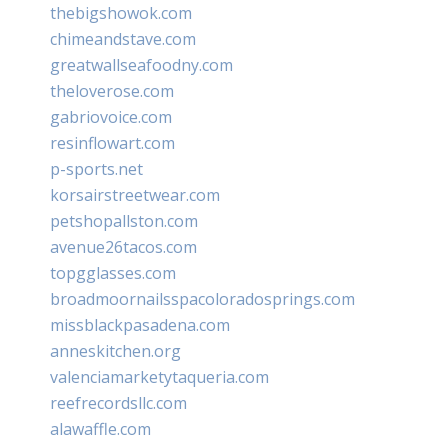
thebigshowok.com
chimeandstave.com
greatwallseafoodny.com
theloverose.com
gabriovoice.com
resinflowart.com
p-sports.net
korsairstreetwear.com
petshopallston.com
avenue26tacos.com
topgglasses.com
broadmoornailsspacoloradosprings.com
missblackpasadena.com
anneskitchen.org
valenciamarketytaqueria.com
reefrecordsllc.com
alawaffle.com