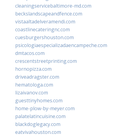
cleaningservicebaltimore-md.com
beckslandscapeandfence.com
vistaaltadelveramendi.com
coastlinecateringnc.com
cuesburgershouston.com
psicologiaespecializadaencampeche.com
dmtacos.com
crescentstreetprinting.com
hornopizza.com
driveadragster.com
hematologa.com
lizaivanov.com
guesttinyhomes.com
home-plow-by-meyer.com
palatelatincuisine.com
blackdoglegacy.com
eatvivahouston.com