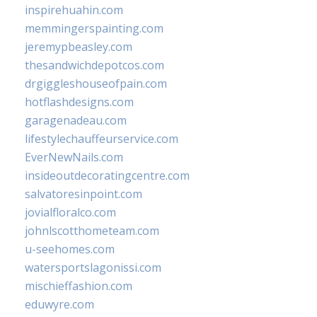
inspirehuahin.com
memmingerspainting.com
jeremypbeasley.com
thesandwichdepotcos.com
drgiggleshouseofpain.com
hotflashdesigns.com
garagenadeau.com
lifestylechauffeurservice.com
EverNewNails.com
insideoutdecoratingcentre.com
salvatoresinpoint.com
jovialfloralco.com
johnlscotthometeam.com
u-seehomes.com
watersportslagonissi.com
mischieffashion.com
eduwyre.com