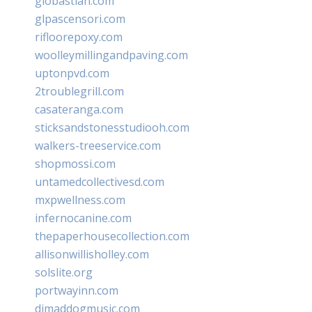
giobastian.com
glpascensori.com
rifloorepoxy.com
woolleymillingandpaving.com
uptonpvd.com
2troublegrill.com
casateranga.com
sticksandstonesstudiooh.com
walkers-treeservice.com
shopmossi.com
untamedcollectivesd.com
mxpwellness.com
infernocanine.com
thepaperhousecollection.com
allisonwillisholley.com
solslite.org
portwayinn.com
djmaddogmusic.com