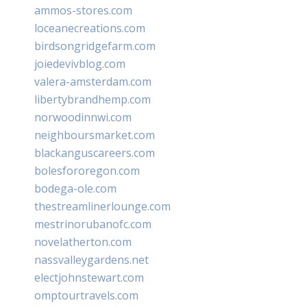
ammos-stores.com
loceanecreations.com
birdsongridgefarm.com
joiedevivblog.com
valera-amsterdam.com
libertybrandhemp.com
norwoodinnwi.com
neighboursmarket.com
blackanguscareers.com
bolesfororegon.com
bodega-ole.com
thestreamlinerlounge.com
mestrinorubanofc.com
novelatherton.com
nassvalleygardens.net
electjohnstewart.com
omptourtravels.com