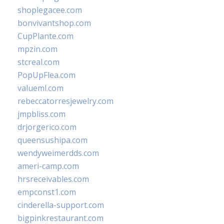
shoplegacee.com
bonvivantshop.com
CupPlante.com
mpzin.com
stcreal.com
PopUpFlea.com
valueml.com
rebeccatorresjewelry.com
jmpbliss.com
drjorgerico.com
queensushipa.com
wendyweimerdds.com
ameri-camp.com
hrsreceivables.com
empconst1.com
cinderella-support.com
bigpinkrestaurant.com