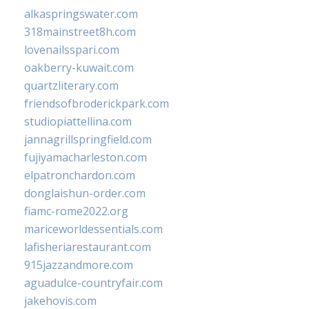
alkaspringswater.com
318mainstreet8h.com
lovenailsspari.com
oakberry-kuwait.com
quartzliterary.com
friendsofbroderickpark.com
studiopiattellina.com
jannagrillspringfield.com
fujiyamacharleston.com
elpatronchardon.com
donglaishun-order.com
fiamc-rome2022.org
mariceworldessentials.com
lafisheriarestaurant.com
915jazzandmore.com
aguadulce-countryfair.com
jakehovis.com