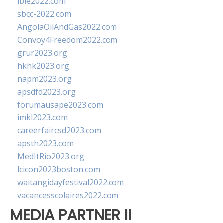
ibie2022.com
sbcc-2022.com
AngolaOilAndGas2022.com
Convoy4Freedom2022.com
grur2023.org
hkhk2023.org
napm2023.org
apsdfd2023.org
forumausape2023.com
imkl2023.com
careerfaircsd2023.com
apsth2023.com
MedItRio2023.org
lcicon2023boston.com
waitangidayfestival2022.com
vacancesscolaires2022.com
MEDIA PARTNER II