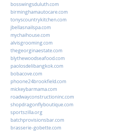
bosswingsduluth.com
birminghamautocare.com
tonyscountrykitchen.com
jbellasnailspa.com
mychaihouse.com
alvisgrooming.com
thegeorginaestate.com
blythewoodseafood.com
paolosdelibangkok.com
bobacove.com
phoone24brookfield.com
mickeybarmama.com
roadwayconstructioninc.com
shopdragonflyboutique.com
sportszilla.org
batchprovisionsbar.com
brasserie-gobette.com