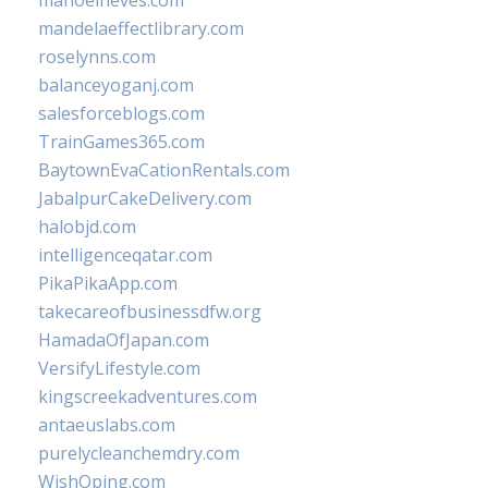
manoelneves.com
mandelaeffectlibrary.com
roselynns.com
balanceyoganj.com
salesforceblogs.com
TrainGames365.com
BaytownEvaCationRentals.com
JabalpurCakeDelivery.com
halobjd.com
intelligenceqatar.com
PikaPikaApp.com
takecareofbusinessdfw.org
HamadaOfJapan.com
VersifyLifestyle.com
kingscreekadventures.com
antaeuslabs.com
purelycleanchemdry.com
WishOping.com