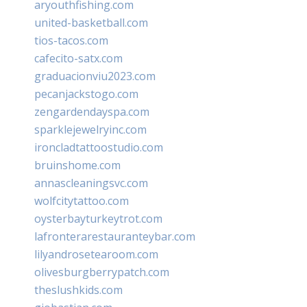
aryouthfishing.com
united-basketball.com
tios-tacos.com
cafecito-satx.com
graduacionviu2023.com
pecanjackstogo.com
zengardendayspa.com
sparklejewelryinc.com
ironcladtattoostudio.com
bruinshome.com
annascleaningsvc.com
wolfcitytattoo.com
oysterbayturkeytrot.com
lafronterarestauranteybar.com
lilyandrosetearoom.com
olivesburgberrypatch.com
theslushkids.com