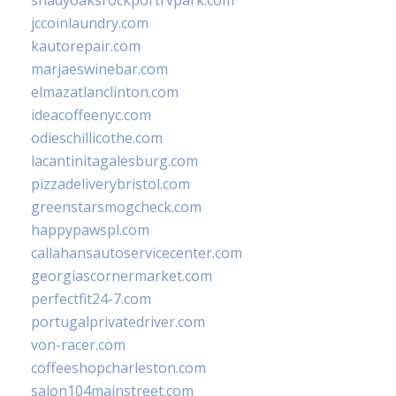
shadyoaksrockportrvpark.com
jccoinlaundry.com
kautorepair.com
marjaeswinebar.com
elmazatlanclinton.com
ideacoffeenyc.com
odieschillicothe.com
lacantinitagalesburg.com
pizzadeliverybristol.com
greenstarsmogcheck.com
happypawspl.com
callahansautoservicecenter.com
georgiascornermarket.com
perfectfit24-7.com
portugalprivatedriver.com
von-racer.com
coffeeshopcharleston.com
salon104mainstreet.com