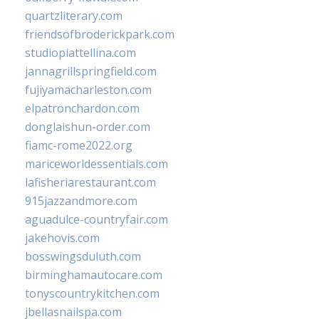
quartzliterary.com
friendsofbroderickpark.com
studiopiattellina.com
jannagrillspringfield.com
fujiyamacharleston.com
elpatronchardon.com
donglaishun-order.com
fiamc-rome2022.org
mariceworldessentials.com
lafisheriarestaurant.com
915jazzandmore.com
aguadulce-countryfair.com
jakehovis.com
bosswingsduluth.com
birminghamautocare.com
tonyscountrykitchen.com
jbellasnailspa.com