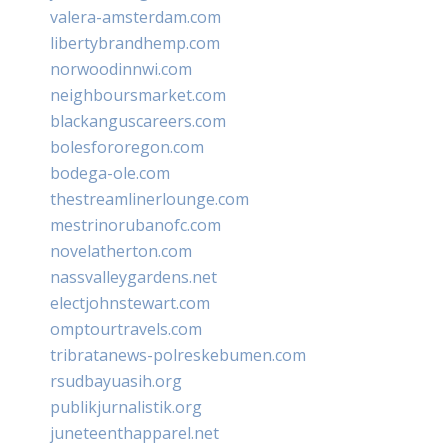
valera-amsterdam.com
libertybrandhemp.com
norwoodinnwi.com
neighboursmarket.com
blackanguscareers.com
bolesfororegon.com
bodega-ole.com
thestreamlinerlounge.com
mestrinorubanofc.com
novelatherton.com
nassvalleygardens.net
electjohnstewart.com
omptourtravels.com
tribratanews-polreskebumen.com
rsudbayuasih.org
publikjurnalistik.org
juneteenthapparel.net