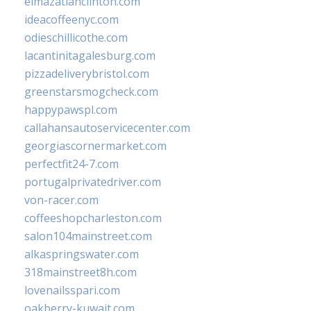
elmazatlanclinton.com
ideacoffeenyc.com
odieschillicothe.com
lacantinitagalesburg.com
pizzadeliverybristol.com
greenstarsmogcheck.com
happypawspl.com
callahansautoservicecenter.com
georgiascornermarket.com
perfectfit24-7.com
portugalprivatedriver.com
von-racer.com
coffeeshopcharleston.com
salon104mainstreet.com
alkaspringswater.com
318mainstreet8h.com
lovenailsspari.com
oakberry-kuwait.com