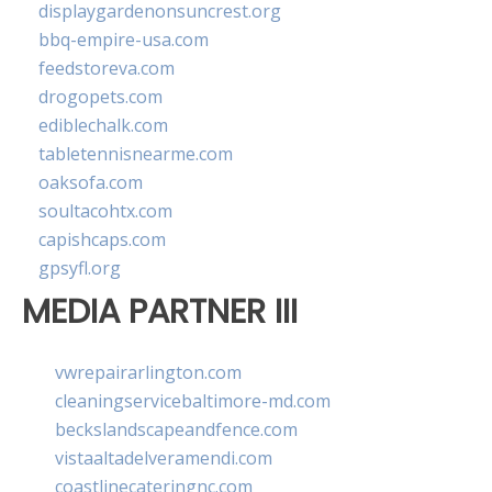
displaygardenonsuncrest.org
bbq-empire-usa.com
feedstoreva.com
drogopets.com
ediblechalk.com
tabletennisnearme.com
oaksofa.com
soultacohtx.com
capishcaps.com
gpsyfl.org
MEDIA PARTNER III
vwrepairarlington.com
cleaningservicebaltimore-md.com
beckslandscapeandfence.com
vistaaltadelveramendi.com
coastlinecateringnc.com