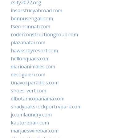
csity2022.org
ibsarstudyabroad.com
bennusehgall.com
tsecincinnati.com
roderconstructiongroup.com
plazabatai.com
hawkscayresort.com
hellonquads.com
diarioanimales.com
decogaleri.com
unavozparadios.com
shoes-vert.com
elbotanicopanama.com
shadyoaksrockportrvpark.com
jccoinlaundry.com
kautorepair.com
marjaeswinebar.com