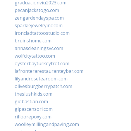
graduacionviu2023.com
pecanjackstogo.com
zengardendayspa.com
sparklejewelryinc.com
ironcladtattoostudio.com
bruinshome.com
annascleaningsvc.com
wolfcitytattoo.com
oysterbayturkeytrot.com
lafronterarestauranteybar.com
lilyandrosetearoom.com
olivesburgberrypatch.com
theslushkids.com
giobastian.com
glpascensori.com
rifloorepoxy.com
woolleymillingandpaving.com