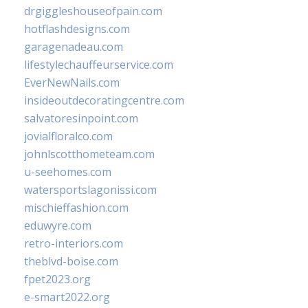
drgiggleshouseofpain.com
hotflashdesigns.com
garagenadeau.com
lifestylechauffeurservice.com
EverNewNails.com
insideoutdecoratingcentre.com
salvatoresinpoint.com
jovialfloralco.com
johnlscotthometeam.com
u-seehomes.com
watersportslagonissi.com
mischieffashion.com
eduwyre.com
retro-interiors.com
theblvd-boise.com
fpet2023.org
e-smart2022.org