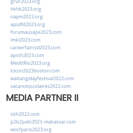
grur2023.org
hkhk2023.org
napm2023.org
apsdfd2023.org
forumausape2023.com
imkl2023.com
careerfaircsd2023.com
apsth2023.com
MedItRio2023.org
lcicon2023boston.com
waitangidayfestival2022.com
vacancesscolaires2022.com
MEDIA PARTNER II
isth2022.com
p2b2pabi2023-makassar.com
wocfparis2023.org