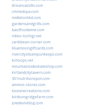
drivancastillo.com
cmmedspa.com
midletontkd.com
gardensandgrills.com
basilfoodwine.com
nikko-tochigi.net
caribbean-corner.com
bluemoongiftcards.com
rivercitysteampunkexpo.com
kchoops.net
mountainsideskateshop.com
kirtlandcitytavern.com
301nutritionspot.com
ammos-stores.com
loceanecreations.com
birdsongridgefarm.com
joiedevivblog.com