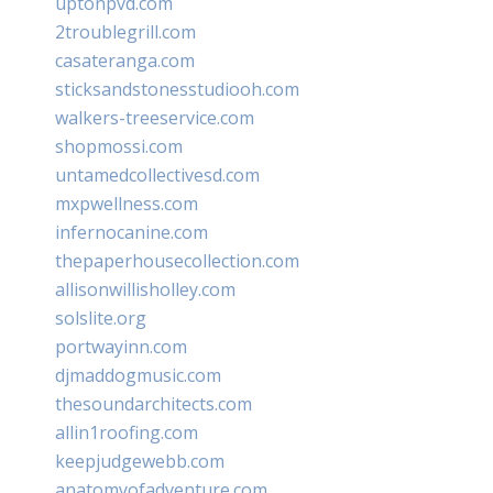
uptonpvd.com
2troublegrill.com
casateranga.com
sticksandstonesstudiooh.com
walkers-treeservice.com
shopmossi.com
untamedcollectivesd.com
mxpwellness.com
infernocanine.com
thepaperhousecollection.com
allisonwillisholley.com
solslite.org
portwayinn.com
djmaddogmusic.com
thesoundarchitects.com
allin1roofing.com
keepjudgewebb.com
anatomyofadventure.com