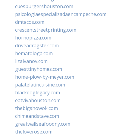
cuesburgershouston.com
psicologiaespecializadaencampeche.com
dmtacos.com
crescentstreetprinting.com
hornopizza.com
driveadragster.com
hematologa.com
lizaivanov.com
guesttinyhomes.com
home-plow-by-meyer.com
palatelatincuisine.com
blackdoglegacy.com
eatvivahouston.com
thebigshowok.com
chimeandstave.com
greatwallseafoodny.com
theloverose.com