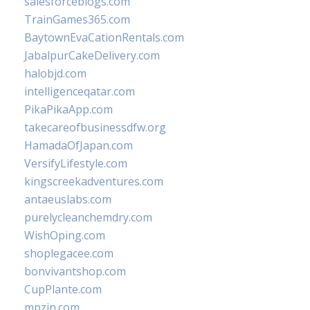
salesforceblogs.com
TrainGames365.com
BaytownEvaCationRentals.com
JabalpurCakeDelivery.com
halobjd.com
intelligenceqatar.com
PikaPikaApp.com
takecareofbusinessdfw.org
HamadaOfJapan.com
VersifyLifestyle.com
kingscreekadventures.com
antaeuslabs.com
purelycleanchemdry.com
WishOping.com
shoplegacee.com
bonvivantshop.com
CupPlante.com
mpzin.com