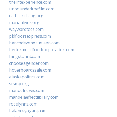
theintexperience.com
unboundedthefilm.com
catfriends-bg.org
marianlives.org
waywardtees.com
pidfloorsexpress.com
bancodevenezuelaen.com
bettermoodfoodcorporation.com
hingstonnt.com
chooseagender.com
hoverboardssale.com
alaskapolitics.com
stsmp.org
manoelneves.com
mandelaeffectlibrary.com
roselynns.com
balanceyoganj.com