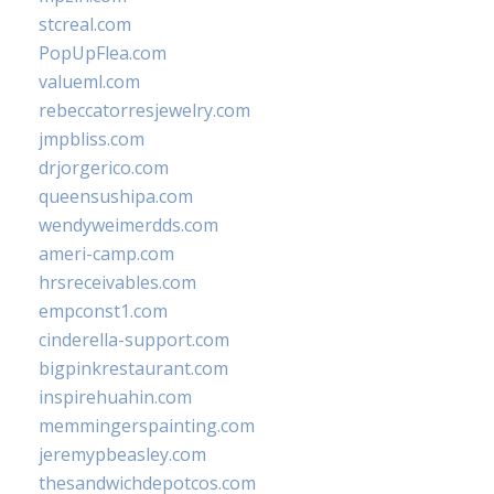
stcreal.com
PopUpFlea.com
valueml.com
rebeccatorresjewelry.com
jmpbliss.com
drjorgerico.com
queensushipa.com
wendyweimerdds.com
ameri-camp.com
hrsreceivables.com
empconst1.com
cinderella-support.com
bigpinkrestaurant.com
inspirehuahin.com
memmingerspainting.com
jeremypbeasley.com
thesandwichdepotcos.com