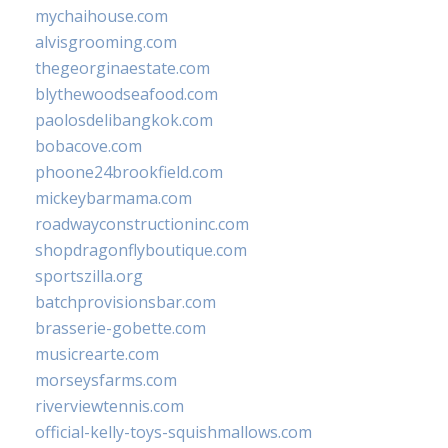
mychaihouse.com
alvisgrooming.com
thegeorginaestate.com
blythewoodseafood.com
paolosdelibangkok.com
bobacove.com
phoone24brookfield.com
mickeybarmama.com
roadwayconstructioninc.com
shopdragonflyboutique.com
sportszilla.org
batchprovisionsbar.com
brasserie-gobette.com
musicrearte.com
morseysfarms.com
riverviewtennis.com
official-kelly-toys-squishmallows.com