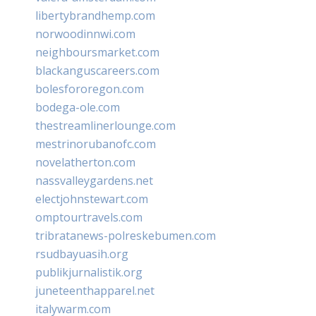
libertybrandhemp.com
norwoodinnwi.com
neighboursmarket.com
blackanguscareers.com
bolesfororegon.com
bodega-ole.com
thestreamlinerlounge.com
mestrinorubanofc.com
novelatherton.com
nassvalleygardens.net
electjohnstewart.com
omptourtravels.com
tribratanews-polreskebumen.com
rsudbayuasih.org
publikjurnalistik.org
juneteenthapparel.net
italywarm.com