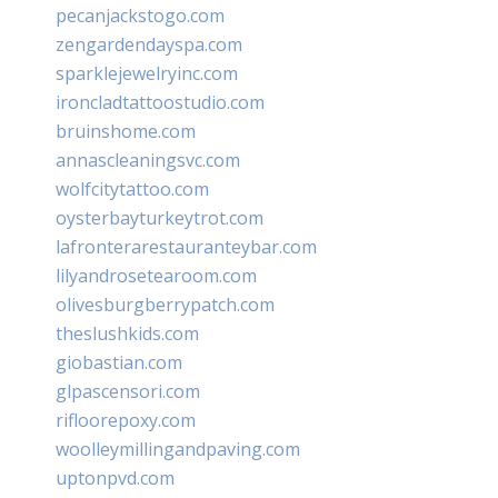
pecanjackstogo.com
zengardendayspa.com
sparklejewelryinc.com
ironcladtattoostudio.com
bruinshome.com
annascleaningsvc.com
wolfcitytattoo.com
oysterbayturkeytrot.com
lafronterarestauranteybar.com
lilyandrosetearoom.com
olivesburgberrypatch.com
theslushkids.com
giobastian.com
glpascensori.com
rifloorepoxy.com
woolleymillingandpaving.com
uptonpvd.com