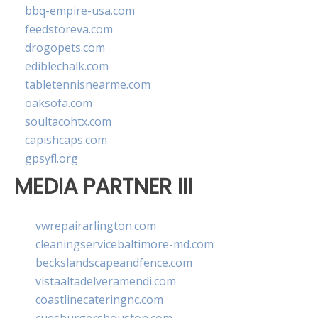
bbq-empire-usa.com
feedstoreva.com
drogopets.com
ediblechalk.com
tabletennisnearme.com
oaksofa.com
soultacohtx.com
capishcaps.com
gpsyfl.org
MEDIA PARTNER III
vwrepairarlington.com
cleaningservicebaltimore-md.com
beckslandscapeandfence.com
vistaaltadelveramendi.com
coastlinecateringnc.com
cuesburgershouston.com