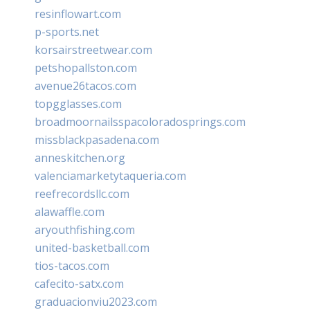
resinflowart.com
p-sports.net
korsairstreetwear.com
petshopallston.com
avenue26tacos.com
topgglasses.com
broadmoornailsspacoloradosprings.com
missblackpasadena.com
anneskitchen.org
valenciamarketytaqueria.com
reefrecordsllc.com
alawaffle.com
aryouthfishing.com
united-basketball.com
tios-tacos.com
cafecito-satx.com
graduacionviu2023.com