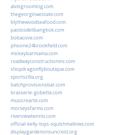
alvisgrooming.com
thegeorginaestate.com
blythewoodseafood.com
paolosdelibangkok.com
bobacove.com
phoone24brookfield.com
mickeybarmama.com
roadwayconstructioninc.com
shopdragonflyboutique.com
sportszilla.org
batchprovisionsbar.com
brasserie-gobette.com
musicrearte.com
morseysfarms.com
riverviewtennis.com
official-kelly-toys-squishmallows.com
displaygardenonsuncrest.org