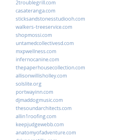
2troublegrill.com
casateranga.com
sticksandstonesstudiooh.com
walkers-treeservice.com
shopmossi.com
untamedcollectivesd.com
mxpwellness.com
infernocanine.com
thepaperhousecollection.com
allisonwillisholley.com
solslite.org
portwayinn.com
djmaddogmusic.com
thesoundarchitects.com
allin1roofing.com
keepjudgewebb.com
anatomyofadventure.com