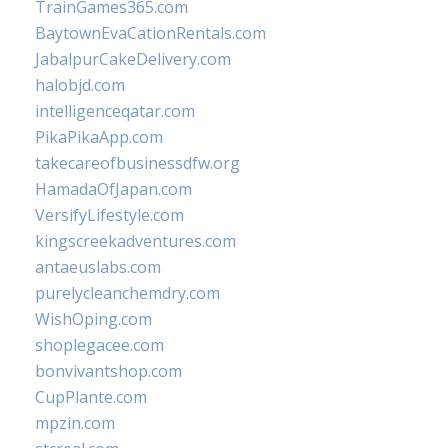
TrainGames365.com
BaytownEvaCationRentals.com
JabalpurCakeDelivery.com
halobjd.com
intelligenceqatar.com
PikaPikaApp.com
takecareofbusinessdfw.org
HamadaOfJapan.com
VersifyLifestyle.com
kingscreekadventures.com
antaeuslabs.com
purelycleanchemdry.com
WishOping.com
shoplegacee.com
bonvivantshop.com
CupPlante.com
mpzin.com