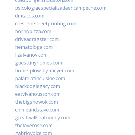
psicologiaespecializadaencampeche.com
dmtacos.com
crescentstreetprinting.com
hornopizza.com
driveadragster.com
hematologa.com
lizaivanov.com
guesttinyhomes.com
home-plow-by-meyer.com
palatelatincuisine.com
blackdoglegacy.com
eatvivahouston.com
thebigshowok.com
chimeandstave.com
greatwallseafoodny.com
theloverose.com
gabriovoice.com