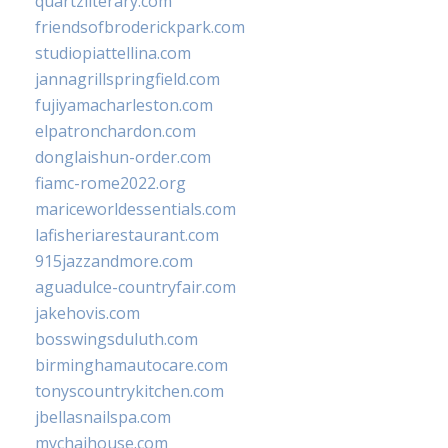
quartzliterary.com
friendsofbroderickpark.com
studiopiattellina.com
jannagrillspringfield.com
fujiyamacharleston.com
elpatronchardon.com
donglaishun-order.com
fiamc-rome2022.org
mariceworldessentials.com
lafisheriarestaurant.com
915jazzandmore.com
aguadulce-countryfair.com
jakehovis.com
bosswingsduluth.com
birminghamautocare.com
tonyscountrykitchen.com
jbellasnailspa.com
mychaihouse.com