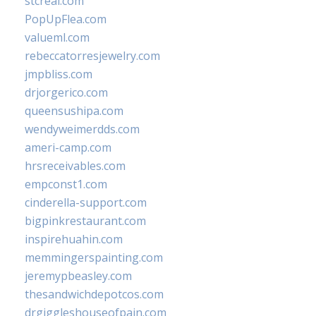
stcreal.com
PopUpFlea.com
valueml.com
rebeccatorresjewelry.com
jmpbliss.com
drjorgerico.com
queensushipa.com
wendyweimerdds.com
ameri-camp.com
hrsreceivables.com
empconst1.com
cinderella-support.com
bigpinkrestaurant.com
inspirehuahin.com
memmingerspainting.com
jeremypbeasley.com
thesandwichdepotcos.com
drgiggleshouseofpain.com