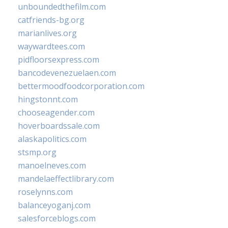
unboundedthefilm.com
catfriends-bg.org
marianlives.org
waywardtees.com
pidfloorsexpress.com
bancodevenezuelaen.com
bettermoodfoodcorporation.com
hingstonnt.com
chooseagender.com
hoverboardssale.com
alaskapolitics.com
stsmp.org
manoelneves.com
mandelaeffectlibrary.com
roselynns.com
balanceyoganj.com
salesforceblogs.com