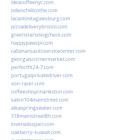
ideacoffeenyc.com
odieschillicothe.com
lacantinitagalesburg.com
pizzadeliverybristol.com
greenstarsmogcheck.com
happypawspl.com
callahansautoservicecenter.com
georgiascornermarket.com
perfectfit24-7.com
portugalprivatedriver.com
von-racer.com
coffeeshopcharleston.com
salon104mainstreet.com
alkaspringswater.com
318mainstreet8h.com
lovenailsspari.com
oakberry-kuwait.com