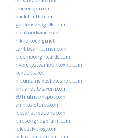
drivancastillo.com
cmmedspa.com
midletontkd.com
gardensandgrills.com
basilfoodwine.com
nikko-tochigi.net
caribbean-corner.com
bluemoongiftcards.com
rivercitysteampunkexpo.com
kchoops.net
mountainsideskateshop.com
kirtlandcitytavern.com
301nutritionspot.com
ammos-stores.com
loceanecreations.com
birdsongridgefarm.com
joiedevivblog.com
valera-amsterdam.com