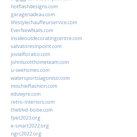
hotflashdesigns.com
garagenadeau.com
lifestylechauffeurservice.com
EverNewNails.com
insideoutdecoratingcentre.com
salvatoresinpoint.com
jovialfloralco.com
johnlscotthometeam.com
u-seehomes.com
watersportslagonissi.com
mischieffashion.com
eduwyre.com
retro-interiors.com
theblvd-boise.com
fpet2023.org
e-smart2022.org
ngrc2022.org