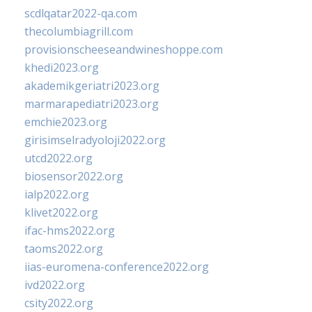
scdlqatar2022-qa.com
thecolumbiagrill.com
provisionscheeseandwineshoppe.com
khedi2023.org
akademikgeriatri2023.org
marmarapediatri2023.org
emchie2023.org
girisimselradyoloji2022.org
utcd2022.org
biosensor2022.org
ialp2022.org
klivet2022.org
ifac-hms2022.org
taoms2022.org
iias-euromena-conference2022.org
ivd2022.org
csity2022.org