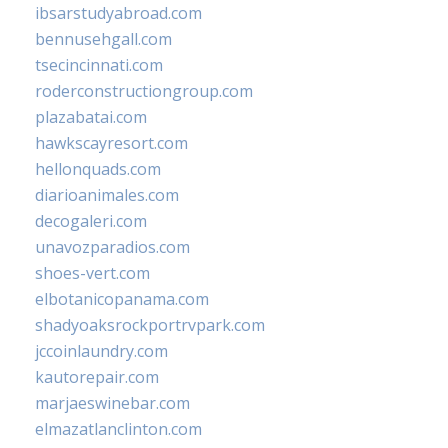
ibsarstudyabroad.com
bennusehgall.com
tsecincinnati.com
roderconstructiongroup.com
plazabatai.com
hawkscayresort.com
hellonquads.com
diarioanimales.com
decogaleri.com
unavozparadios.com
shoes-vert.com
elbotanicopanama.com
shadyoaksrockportrvpark.com
jccoinlaundry.com
kautorepair.com
marjaeswinebar.com
elmazatlanclinton.com