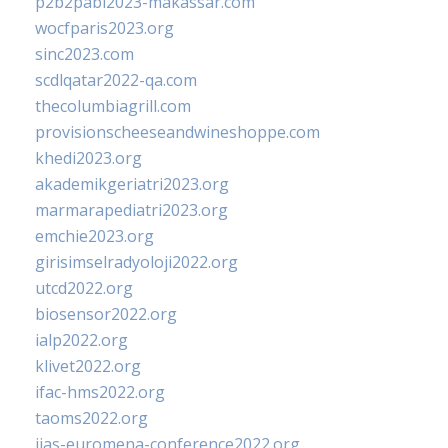
p2b2pabi2023-makassar.com
wocfparis2023.org
sinc2023.com
scdlqatar2022-qa.com
thecolumbiagrill.com
provisionscheeseandwineshoppe.com
khedi2023.org
akademikgeriatri2023.org
marmarapediatri2023.org
emchie2023.org
girisimselradyoloji2022.org
utcd2022.org
biosensor2022.org
ialp2022.org
klivet2022.org
ifac-hms2022.org
taoms2022.org
iias-euromena-conference2022.org