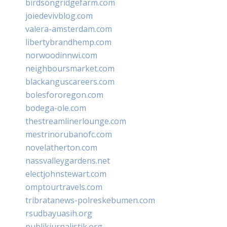
birdsongridgefarm.com
joiedevivblog.com
valera-amsterdam.com
libertybrandhemp.com
norwoodinnwi.com
neighboursmarket.com
blackanguscareers.com
bolesfororegon.com
bodega-ole.com
thestreamlinerlounge.com
mestrinorubanofc.com
novelatherton.com
nassvalleygardens.net
electjohnstewart.com
omptourtravels.com
tribratanews-polreskebumen.com
rsudbayuasih.org
publikjurnalistik.org