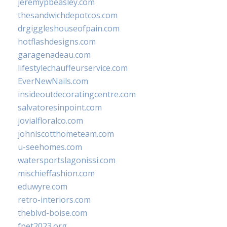
jeremypbeasley.com
thesandwichdepotcos.com
drgiggleshouseofpain.com
hotflashdesigns.com
garagenadeau.com
lifestylechauffeurservice.com
EverNewNails.com
insideoutdecoratingcentre.com
salvatoresinpoint.com
jovialfloralco.com
johnlscotthometeam.com
u-seehomes.com
watersportslagonissi.com
mischieffashion.com
eduwyre.com
retro-interiors.com
theblvd-boise.com
fpet2023.org