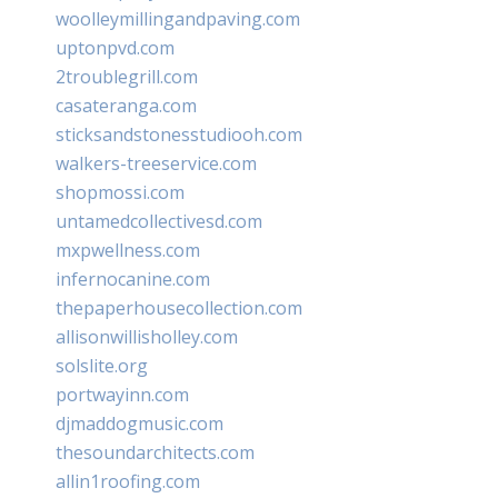
woolleymillingandpaving.com
uptonpvd.com
2troublegrill.com
casateranga.com
sticksandstonesstudiooh.com
walkers-treeservice.com
shopmossi.com
untamedcollectivesd.com
mxpwellness.com
infernocanine.com
thepaperhousecollection.com
allisonwillisholley.com
solslite.org
portwayinn.com
djmaddogmusic.com
thesoundarchitects.com
allin1roofing.com