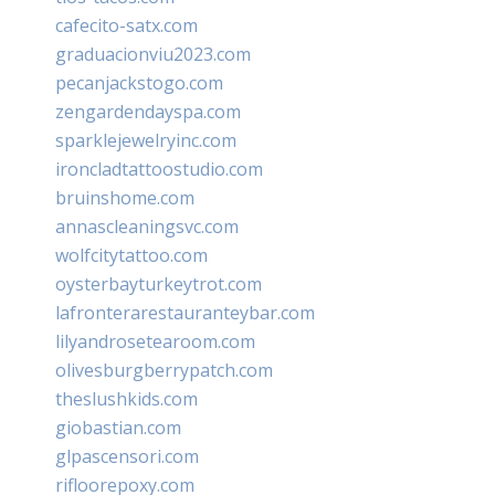
cafecito-satx.com
graduacionviu2023.com
pecanjackstogo.com
zengardendayspa.com
sparklejewelryinc.com
ironcladtattoostudio.com
bruinshome.com
annascleaningsvc.com
wolfcitytattoo.com
oysterbayturkeytrot.com
lafronterarestauranteybar.com
lilyandrosetearoom.com
olivesburgberrypatch.com
theslushkids.com
giobastian.com
glpascensori.com
rifloorepoxy.com