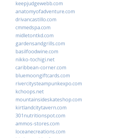
keepjudgewebb.com
anatomyofadventure.com
drivancastillo.com
cmmedspa.com
midletontkd.com
gardensandgrills.com
basilfoodwine.com
nikko-tochigi.net
caribbean-corner.com
bluemoongiftcards.com
rivercitysteampunkexpo.com
kchoops.net
mountainsideskateshop.com
kirtlandcitytavern.com
301nutritionspot.com
ammos-stores.com
loceanecreations.com