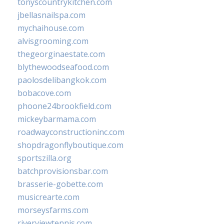
tonyscountrykitchen.com
jbellasnailspa.com
mychaihouse.com
alvisgrooming.com
thegeorginaestate.com
blythewoodseafood.com
paolosdelibangkok.com
bobacove.com
phoone24brookfield.com
mickeybarmama.com
roadwayconstructioninc.com
shopdragonflyboutique.com
sportszilla.org
batchprovisionsbar.com
brasserie-gobette.com
musicrearte.com
morseysfarms.com
riverviewtennis.com