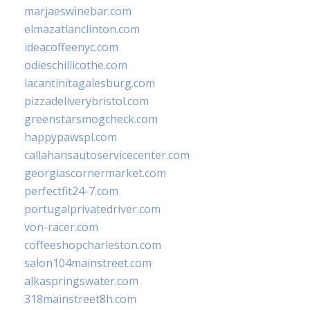
marjaeswinebar.com
elmazatlanclinton.com
ideacoffeenyc.com
odieschillicothe.com
lacantinitagalesburg.com
pizzadeliverybristol.com
greenstarsmogcheck.com
happypawspl.com
callahansautoservicecenter.com
georgiascornermarket.com
perfectfit24-7.com
portugalprivatedriver.com
von-racer.com
coffeeshopcharleston.com
salon104mainstreet.com
alkaspringswater.com
318mainstreet8h.com