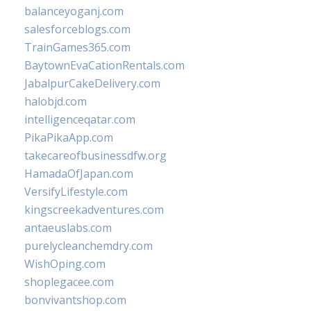
balanceyoganj.com
salesforceblogs.com
TrainGames365.com
BaytownEvaCationRentals.com
JabalpurCakeDelivery.com
halobjd.com
intelligenceqatar.com
PikaPikaApp.com
takecareofbusinessdfw.org
HamadaOfJapan.com
VersifyLifestyle.com
kingscreekadventures.com
antaeuslabs.com
purelycleanchemdry.com
WishOping.com
shoplegacee.com
bonvivantshop.com