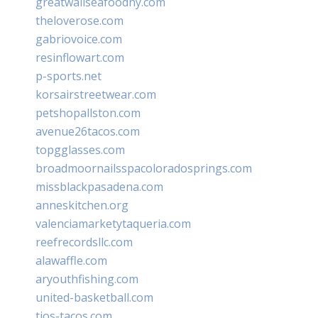
greatwallseafoodny.com
theloverose.com
gabriovoice.com
resinflowart.com
p-sports.net
korsairstreetwear.com
petshopallston.com
avenue26tacos.com
topgglasses.com
broadmoornailsspacoloradosprings.com
missblackpasadena.com
anneskitchen.org
valenciamarketytaqueria.com
reefrecordsllc.com
alawaffle.com
aryouthfishing.com
united-basketball.com
tios-tacos.com