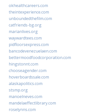
okhealthcareers.com
theintexperience.com
unboundedthefilm.com
catfriends-bg.org
marianlives.org
waywardtees.com
pidfloorsexpress.com
bancodevenezuelaen.com
bettermoodfoodcorporation.com
hingstonnt.com
chooseagender.com
hoverboardssale.com
alaskapolitics.com
stsmp.org
manoelneves.com
mandelaeffectlibrary.com
roselynns.com