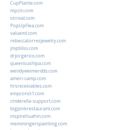
CupPlante.com
mpzin.com
stcreal.com
PopUpFlea.com
valueml.com
rebeccatorresjewelry.com
jmpbliss.com
drjorgerico.com
queensushipa.com
wendyweimerdds.com
ameri-camp.com
hrsreceivables.com
empconst1.com
cinderella-support.com
bigpinkrestaurant.com
inspirehuahin.com
memmingerspainting.com