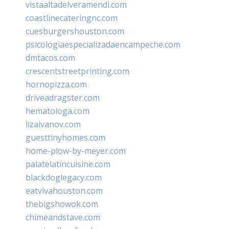
vistaaltadelveramendi.com
coastlinecateringnc.com
cuesburgershouston.com
psicologiaespecializadaencampeche.com
dmtacos.com
crescentstreetprinting.com
hornopizza.com
driveadragster.com
hematologa.com
lizaivanov.com
guesttinyhomes.com
home-plow-by-meyer.com
palatelatincuisine.com
blackdoglegacy.com
eatvivahouston.com
thebigshowok.com
chimeandstave.com