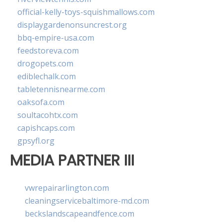
official-kelly-toys-squishmallows.com
displaygardenonsuncrest.org
bbq-empire-usa.com
feedstoreva.com
drogopets.com
ediblechalk.com
tabletennisnearme.com
oaksofa.com
soultacohtx.com
capishcaps.com
gpsyfl.org
MEDIA PARTNER III
vwrepairarlington.com
cleaningservicebaltimore-md.com
beckslandscapeandfence.com