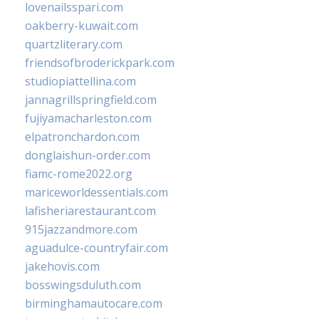
lovenailsspari.com
oakberry-kuwait.com
quartzliterary.com
friendsofbroderickpark.com
studiopiattellina.com
jannagrillspringfield.com
fujiyamacharleston.com
elpatronchardon.com
donglaishun-order.com
fiamc-rome2022.org
mariceworldessentials.com
lafisheriarestaurant.com
915jazzandmore.com
aguadulce-countryfair.com
jakehovis.com
bosswingsduluth.com
birminghamautocare.com