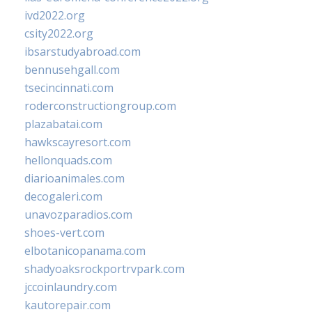
ivd2022.org
csity2022.org
ibsarstudyabroad.com
bennusehgall.com
tsecincinnati.com
roderconstructiongroup.com
plazabatai.com
hawkscayresort.com
hellonquads.com
diarioanimales.com
decogaleri.com
unavozparadios.com
shoes-vert.com
elbotanicopanama.com
shadyoaksrockportrvpark.com
jccoinlaundry.com
kautorepair.com