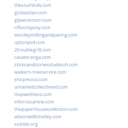
theslushkids.com
giobastian.com
glpascensori.com
rifloorepoxy.com
woolleymillingandpaving.com
uptonpvd.com
2troublegrill.com
casateranga.com
sticksandstonesstudiooh.com
walkers-treeservice.com
shopmossi.com
untamedcollectivesd.com
mxpwellness.com
infernocanine.com
thepaperhousecollection.com
allisonwillisholley.com
solslite.org