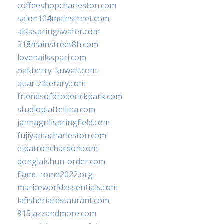
coffeeshopcharleston.com
salon104mainstreet.com
alkaspringswater.com
318mainstreet8h.com
lovenailsspari.com
oakberry-kuwait.com
quartzliterary.com
friendsofbroderickpark.com
studiopiattellina.com
jannagrillspringfield.com
fujiyamacharleston.com
elpatronchardon.com
donglaishun-order.com
fiamc-rome2022.org
mariceworldessentials.com
lafisheriarestaurant.com
915jazzandmore.com