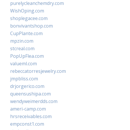
purelycleanchemdry.com
WishOping.com
shoplegacee.com
bonvivantshop.com
CupPlante.com
mpzin.com
stcreal.com
PopUpFlea.com
valueml.com
rebeccatorresjewelry.com
jmpbliss.com
drjorgerico.com
queensushipa.com
wendyweimerdds.com
ameri-camp.com
hrsreceivables.com
empconst1.com