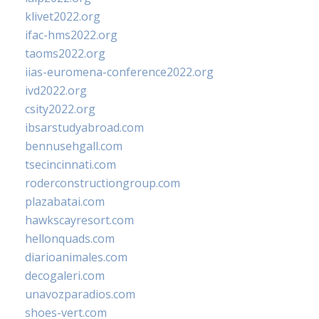
klivet2022.org
ifac-hms2022.org
taoms2022.org
iias-euromena-conference2022.org
ivd2022.org
csity2022.org
ibsarstudyabroad.com
bennusehgall.com
tsecincinnati.com
roderconstructiongroup.com
plazabatai.com
hawkscayresort.com
hellonquads.com
diarioanimales.com
decogaleri.com
unavozparadios.com
shoes-vert.com