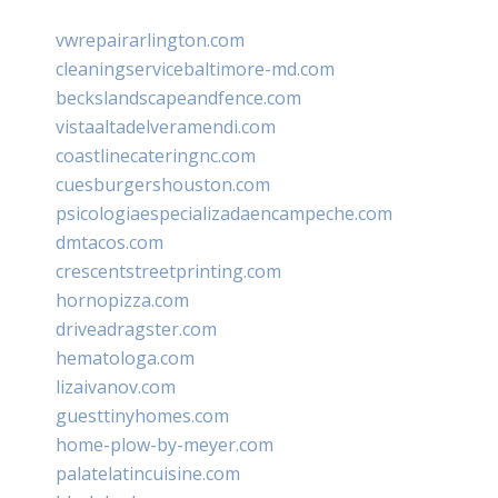
vwrepairarlington.com
cleaningservicebaltimore-md.com
beckslandscapeandfence.com
vistaaltadelveramendi.com
coastlinecateringnc.com
cuesburgershouston.com
psicologiaespecializadaencampeche.com
dmtacos.com
crescentstreetprinting.com
hornopizza.com
driveadragster.com
hematologa.com
lizaivanov.com
guesttinyhomes.com
home-plow-by-meyer.com
palatelatincuisine.com