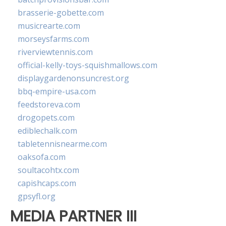
brasserie-gobette.com
musicrearte.com
morseysfarms.com
riverviewtennis.com
official-kelly-toys-squishmallows.com
displaygardenonsuncrest.org
bbq-empire-usa.com
feedstoreva.com
drogopets.com
ediblechalk.com
tabletennisnearme.com
oaksofa.com
soultacohtx.com
capishcaps.com
gpsyfl.org
MEDIA PARTNER III