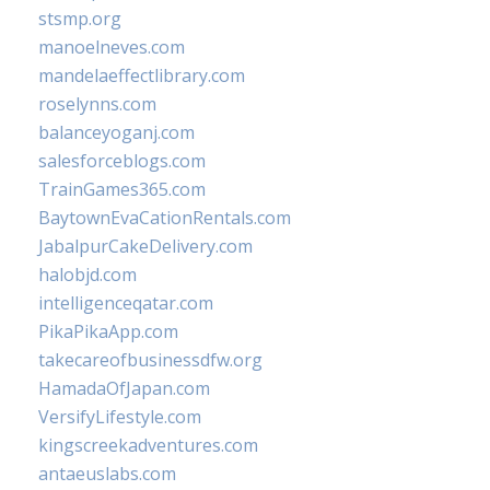
stsmp.org
manoelneves.com
mandelaeffectlibrary.com
roselynns.com
balanceyoganj.com
salesforceblogs.com
TrainGames365.com
BaytownEvaCationRentals.com
JabalpurCakeDelivery.com
halobjd.com
intelligenceqatar.com
PikaPikaApp.com
takecareofbusinessdfw.org
HamadaOfJapan.com
VersifyLifestyle.com
kingscreekadventures.com
antaeuslabs.com