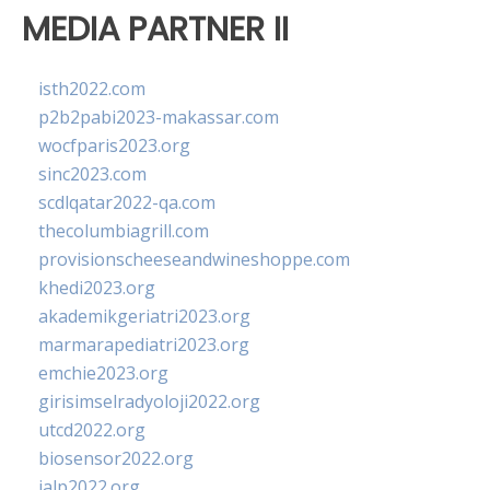
MEDIA PARTNER II
isth2022.com
p2b2pabi2023-makassar.com
wocfparis2023.org
sinc2023.com
scdlqatar2022-qa.com
thecolumbiagrill.com
provisionscheeseandwineshoppe.com
khedi2023.org
akademikgeriatri2023.org
marmarapediatri2023.org
emchie2023.org
girisimselradyoloji2022.org
utcd2022.org
biosensor2022.org
ialp2022.org