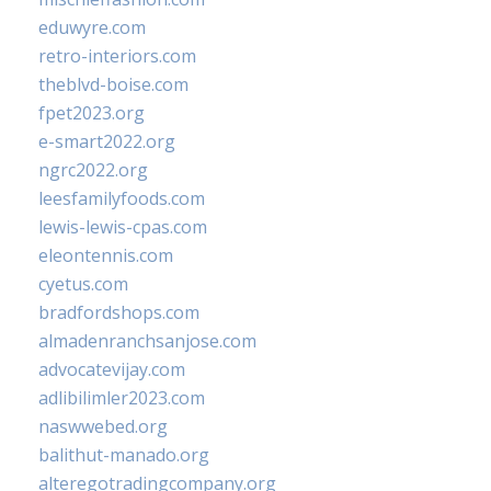
eduwyre.com
retro-interiors.com
theblvd-boise.com
fpet2023.org
e-smart2022.org
ngrc2022.org
leesfamilyfoods.com
lewis-lewis-cpas.com
eleontennis.com
cyetus.com
bradfordshops.com
almadenranchsanjose.com
advocatevijay.com
adlibilimler2023.com
naswwebed.org
balithut-manado.org
alteregotradingcompany.org