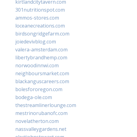
kirtlandcitytavern.com
301nutritionspot.com
ammos-stores.com
loceanecreations.com
birdsongridgefarm.com
joiedevivblog.com
valera-amsterdam.com
libertybrandhemp.com
norwoodinnwi.com
neighboursmarket.com
blackanguscareers.com
bolesfororegon.com
bodega-ole.com
thestreamlinerlounge.com
mestrinorubanofc.com
novelatherton.com
nassvalleygardens.net
electjohnstewart.com