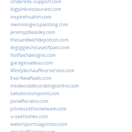
cinderella-support.com
bigpinkrestaurant.com
inspirehuahin.com
memmingerspainting.com
jeremypbeasley.com
thesandwichdepotcos.com
drgiggleshouseofpain.com
hotflashdesigns.com
garagenadeau.com
lifestylechauffeurservice.com
EverNewNails.com
insideoutdecoratingcentre.com
salvatoresinpoint.com
jovialfloralco.com
johnlscotthometeam.com
u-seehomes.com
watersportslagonissi.com
mischieffashion.com