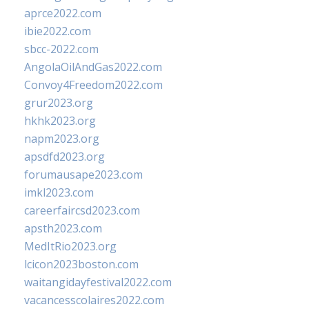
aprce2022.com
ibie2022.com
sbcc-2022.com
AngolaOilAndGas2022.com
Convoy4Freedom2022.com
grur2023.org
hkhk2023.org
napm2023.org
apsdfd2023.org
forumausape2023.com
imkl2023.com
careerfaircsd2023.com
apsth2023.com
MedItRio2023.org
lcicon2023boston.com
waitangidayfestival2022.com
vacancesscolaires2022.com