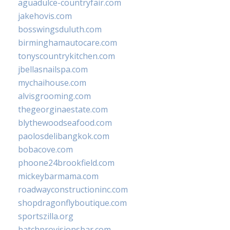
aguadulce-countryfair.com
jakehovis.com
bosswingsduluth.com
birminghamautocare.com
tonyscountrykitchen.com
jbellasnailspa.com
mychaihouse.com
alvisgrooming.com
thegeorginaestate.com
blythewoodseafood.com
paolosdelibangkok.com
bobacove.com
phoone24brookfield.com
mickeybarmama.com
roadwayconstructioninc.com
shopdragonflyboutique.com
sportszilla.org
batchprovisionsbar.com