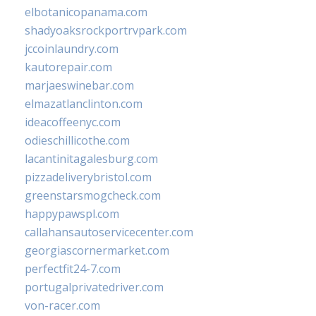
elbotanicopanama.com
shadyoaksrockportrvpark.com
jccoinlaundry.com
kautorepair.com
marjaeswinebar.com
elmazatlanclinton.com
ideacoffeenyc.com
odieschillicothe.com
lacantinitagalesburg.com
pizzadeliverybristol.com
greenstarsmogcheck.com
happypawspl.com
callahansautoservicecenter.com
georgiascornermarket.com
perfectfit24-7.com
portugalprivatedriver.com
von-racer.com