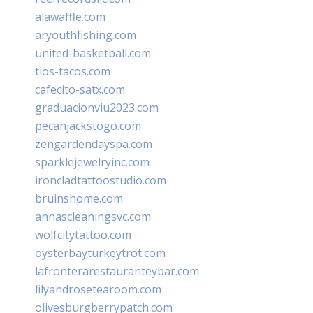
alawaffle.com
aryouthfishing.com
united-basketball.com
tios-tacos.com
cafecito-satx.com
graduacionviu2023.com
pecanjackstogo.com
zengardendayspa.com
sparklejewelryinc.com
ironcladtattoostudio.com
bruinshome.com
annascleaningsvc.com
wolfcitytattoo.com
oysterbayturkeytrot.com
lafronterarestauranteybar.com
lilyandrosetearoom.com
olivesburgberrypatch.com