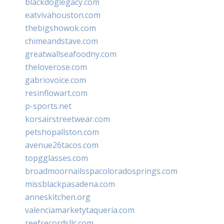
blackdoglegacy.com
eatvivahouston.com
thebigshowok.com
chimeandstave.com
greatwallseafoodny.com
theloverose.com
gabriovoice.com
resinflowart.com
p-sports.net
korsairstreetwear.com
petshopallston.com
avenue26tacos.com
topgglasses.com
broadmoornailsspacoloradosprings.com
missblackpasadena.com
anneskitchen.org
valenciamarketytaqueria.com
reefrecordsllc.com