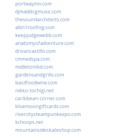
portwayinn.com
djmaddogmusic.com
thesoundarchitects.com
allin1roofing.com
keepjudgewebb.com
anatomyofadventure.com
drivancastillo.com
cmmedspa.com
midletontkd.com
gardensandgrills.com
basilfoodwine.com
nikko-tochigi.net
caribbean-corner.com
bluemoongiftcards.com
rivercitysteampunkexpo.com
kchoops.net
mountainsideskateshop.com