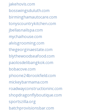
jakehovis.com
bosswingsduluth.com
birminghamautocare.com
tonyscountrykitchen.com
jbellasnailspa.com
mychaihouse.com
alvisgrooming.com
thegeorginaestate.com
blythewoodseafood.com
paolosdelibangkok.com
bobacove.com
phoone24brookfield.com
mickeybarmama.com
roadwayconstructioninc.com
shopdragonflyboutique.com
sportszilla.org
batchprovisionsbar.com