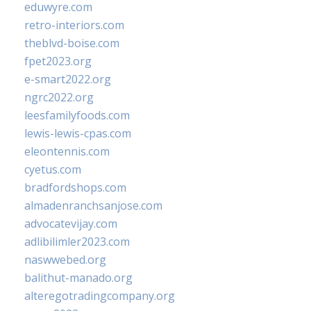
eduwyre.com
retro-interiors.com
theblvd-boise.com
fpet2023.org
e-smart2022.org
ngrc2022.org
leesfamilyfoods.com
lewis-lewis-cpas.com
eleontennis.com
cyetus.com
bradfordshops.com
almadenranchsanjose.com
advocatevijay.com
adlibilimler2023.com
naswwebed.org
balithut-manado.org
alteregotradingcompany.org