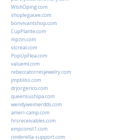
WishOping.com
shoplegacee.com
bonvivantshop.com
CupPlante.com
mpzin.com
stcreal.com
PopUpFlea.com
valueml.com
rebeccatorresjewelry.com
jmpbliss.com
drjorgerico.com
queensushipa.com
wendyweimerdds.com
ameri-camp.com
hrsreceivables.com
empconst1.com
cinderella-support.com