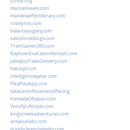
stsmp.org
manoelneves.com
mandelaeffectlibrary.com
roselynns.com
balanceyoganj.com
salesforceblogs.com
TrainGames365.com
BaytownEvaCationRentals.com
JabalpurCakeDelivery.com
halobjd.com
intelligenceqatar.com
PikaPikaApp.com
takecareofbusinessdfw.org
HamadaOfJapan.com
VersifyLifestyle.com
kingscreekadventures.com
antaeuslabs.com
purelycleanchemdry.com