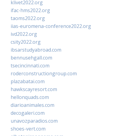
klivet2022.org
ifac-hms2022.org
taoms2022.org
iias-euromena-conference2022.org
ivd2022.org
csity2022.org
ibsarstudyabroad.com
bennusehgall.com
tsecincinnati.com
roderconstructiongroup.com
plazabatai.com
hawkscayresort.com
hellonquads.com
diarioanimales.com
decogaleri.com
unavozparadios.com
shoes-vert.com