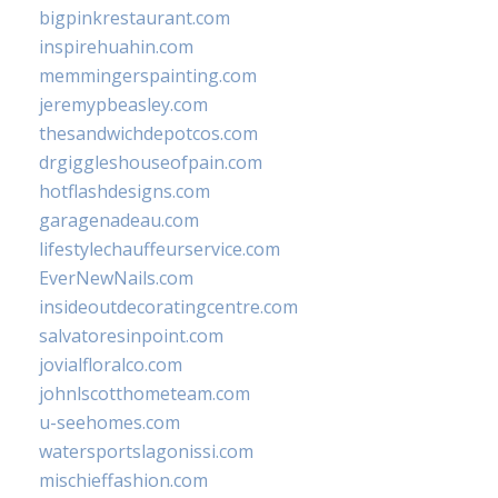
bigpinkrestaurant.com
inspirehuahin.com
memmingerspainting.com
jeremypbeasley.com
thesandwichdepotcos.com
drgiggleshouseofpain.com
hotflashdesigns.com
garagenadeau.com
lifestylechauffeurservice.com
EverNewNails.com
insideoutdecoratingcentre.com
salvatoresinpoint.com
jovialfloralco.com
johnlscotthometeam.com
u-seehomes.com
watersportslagonissi.com
mischieffashion.com