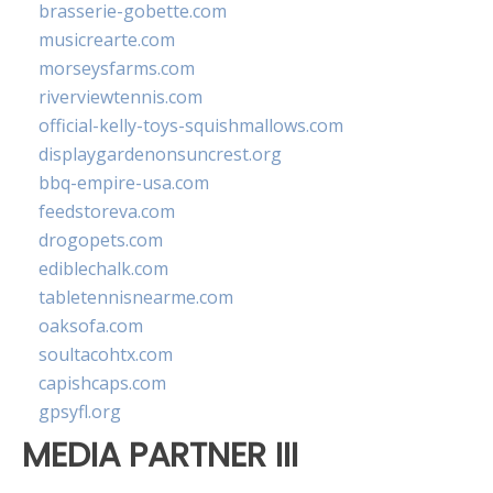
brasserie-gobette.com
musicrearte.com
morseysfarms.com
riverviewtennis.com
official-kelly-toys-squishmallows.com
displaygardenonsuncrest.org
bbq-empire-usa.com
feedstoreva.com
drogopets.com
ediblechalk.com
tabletennisnearme.com
oaksofa.com
soultacohtx.com
capishcaps.com
gpsyfl.org
MEDIA PARTNER III