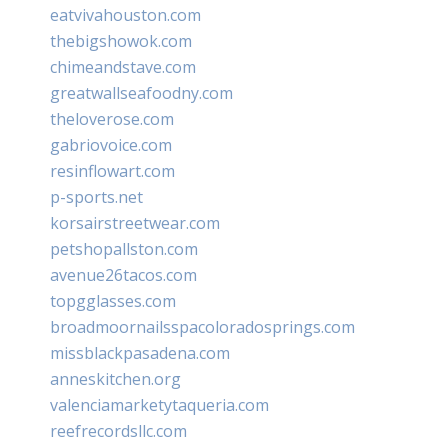
eatvivahouston.com
thebigshowok.com
chimeandstave.com
greatwallseafoodny.com
theloverose.com
gabriovoice.com
resinflowart.com
p-sports.net
korsairstreetwear.com
petshopallston.com
avenue26tacos.com
topgglasses.com
broadmoornailsspacoloradosprings.com
missblackpasadena.com
anneskitchen.org
valenciamarketytaqueria.com
reefrecordsllc.com