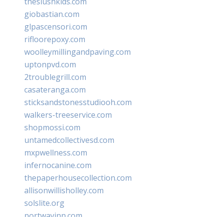
theslushkids.com
giobastian.com
glpascensori.com
rifloorepoxy.com
woolleymillingandpaving.com
uptonpvd.com
2troublegrill.com
casateranga.com
sticksandstonesstudiooh.com
walkers-treeservice.com
shopmossi.com
untamedcollectivesd.com
mxpwellness.com
infernocanine.com
thepaperhousecollection.com
allisonwillisholley.com
solslite.org
portwayinn.com