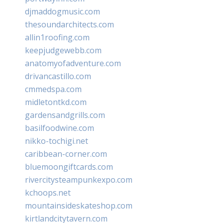
djmaddogmusic.com
thesoundarchitects.com
allin1roofing.com
keepjudgewebb.com
anatomyofadventure.com
drivancastillo.com
cmmedspa.com
midletontkd.com
gardensandgrills.com
basilfoodwine.com
nikko-tochigi.net
caribbean-corner.com
bluemoongiftcards.com
rivercitysteampunkexpo.com
kchoops.net
mountainsideskateshop.com
kirtlandcitytavern.com