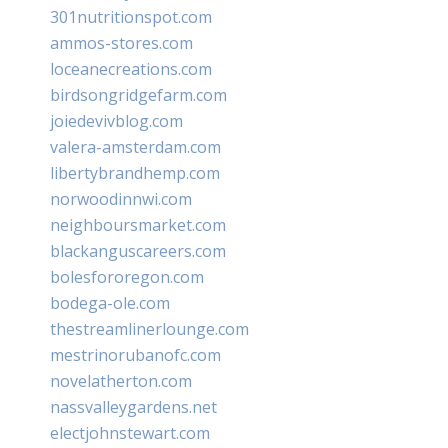
301nutritionspot.com
ammos-stores.com
loceanecreations.com
birdsongridgefarm.com
joiedevivblog.com
valera-amsterdam.com
libertybrandhemp.com
norwoodinnwi.com
neighboursmarket.com
blackanguscareers.com
bolesfororegon.com
bodega-ole.com
thestreamlinerlounge.com
mestrinorubanofc.com
novelatherton.com
nassvalleygardens.net
electjohnstewart.com