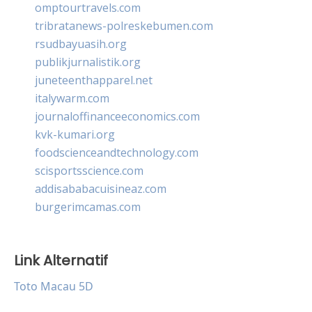
omptourtravels.com
tribratanews-polreskebumen.com
rsudbayuasih.org
publikjurnalistik.org
juneteenthapparel.net
italywarm.com
journaloffinanceeconomics.com
kvk-kumari.org
foodscienceandtechnology.com
scisportsscience.com
addisababacuisineaz.com
burgerimcamas.com
Link Alternatif
Toto Macau 5D