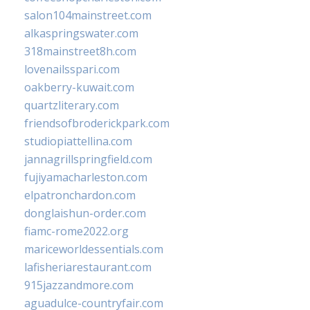
salon104mainstreet.com
alkaspringswater.com
318mainstreet8h.com
lovenailsspari.com
oakberry-kuwait.com
quartzliterary.com
friendsofbroderickpark.com
studiopiattellina.com
jannagrillspringfield.com
fujiyamacharleston.com
elpatronchardon.com
donglaishun-order.com
fiamc-rome2022.org
mariceworldessentials.com
lafisheriarestaurant.com
915jazzandmore.com
aguadulce-countryfair.com