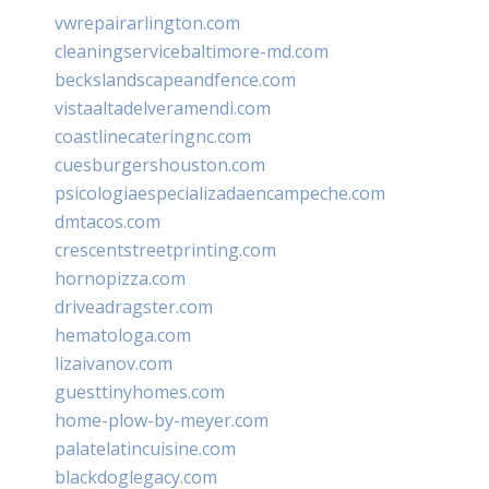
vwrepairarlington.com
cleaningservicebaltimore-md.com
beckslandscapeandfence.com
vistaaltadelveramendi.com
coastlinecateringnc.com
cuesburgershouston.com
psicologiaespecializadaencampeche.com
dmtacos.com
crescentstreetprinting.com
hornopizza.com
driveadragster.com
hematologa.com
lizaivanov.com
guesttinyhomes.com
home-plow-by-meyer.com
palatelatincuisine.com
blackdoglegacy.com