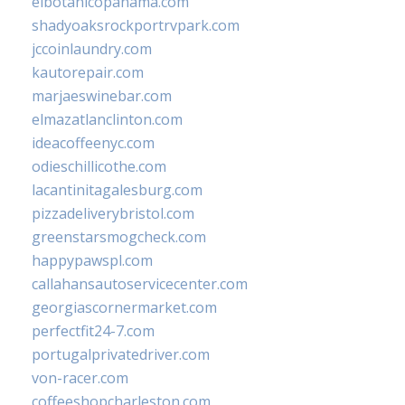
elbotanicopanama.com
shadyoaksrockportrvpark.com
jccoinlaundry.com
kautorepair.com
marjaeswinebar.com
elmazatlanclinton.com
ideacoffeenyc.com
odieschillicothe.com
lacantinitagalesburg.com
pizzadeliverybristol.com
greenstarsmogcheck.com
happypawspl.com
callahansautoservicecenter.com
georgiascornermarket.com
perfectfit24-7.com
portugalprivatedriver.com
von-racer.com
coffeeshopcharleston.com