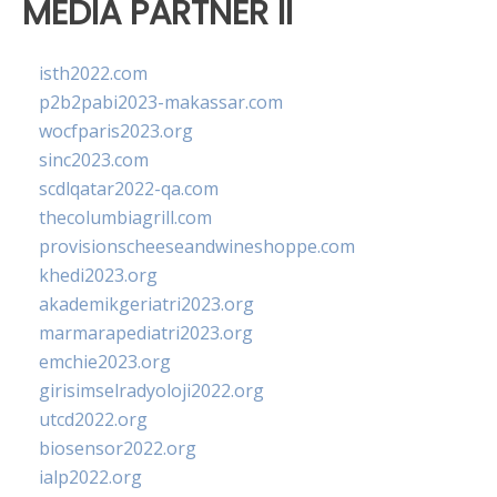
MEDIA PARTNER II
isth2022.com
p2b2pabi2023-makassar.com
wocfparis2023.org
sinc2023.com
scdlqatar2022-qa.com
thecolumbiagrill.com
provisionscheeseandwineshoppe.com
khedi2023.org
akademikgeriatri2023.org
marmarapediatri2023.org
emchie2023.org
girisimselradyoloji2022.org
utcd2022.org
biosensor2022.org
ialp2022.org