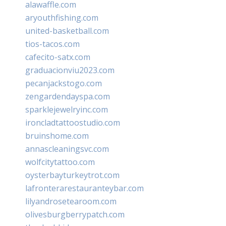
alawaffle.com
aryouthfishing.com
united-basketball.com
tios-tacos.com
cafecito-satx.com
graduacionviu2023.com
pecanjackstogo.com
zengardendayspa.com
sparklejewelryinc.com
ironcladtattoostudio.com
bruinshome.com
annascleaningsvc.com
wolfcitytattoo.com
oysterbayturkeytrot.com
lafronterarestauranteybar.com
lilyandrosetearoom.com
olivesburgberrypatch.com