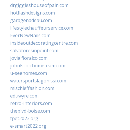
drgiggleshouseofpain.com
hotflashdesigns.com
garagenadeau.com
lifestylechauffeurservice.com
EverNewNails.com
insideoutdecoratingcentre.com
salvatoresinpoint.com
jovialfloralco.com
johnlscotthometeam.com
u-seehomes.com
watersportslagonissi.com
mischieffashion.com
eduwyre.com
retro-interiors.com
theblvd-boise.com
fpet2023.org
e-smart2022.org