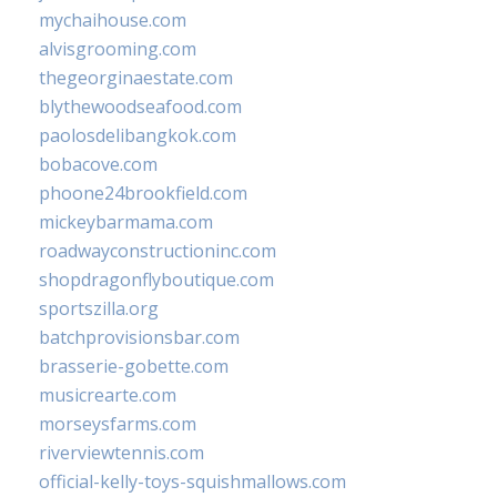
mychaihouse.com
alvisgrooming.com
thegeorginaestate.com
blythewoodseafood.com
paolosdelibangkok.com
bobacove.com
phoone24brookfield.com
mickeybarmama.com
roadwayconstructioninc.com
shopdragonflyboutique.com
sportszilla.org
batchprovisionsbar.com
brasserie-gobette.com
musicrearte.com
morseysfarms.com
riverviewtennis.com
official-kelly-toys-squishmallows.com