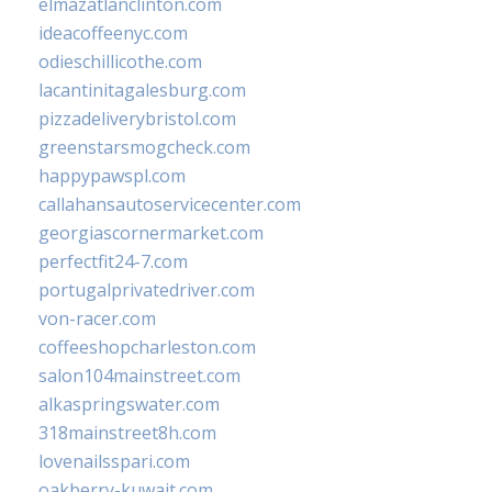
elmazatlanclinton.com
ideacoffeenyc.com
odieschillicothe.com
lacantinitagalesburg.com
pizzadeliverybristol.com
greenstarsmogcheck.com
happypawspl.com
callahansautoservicecenter.com
georgiascornermarket.com
perfectfit24-7.com
portugalprivatedriver.com
von-racer.com
coffeeshopcharleston.com
salon104mainstreet.com
alkaspringswater.com
318mainstreet8h.com
lovenailsspari.com
oakberry-kuwait.com