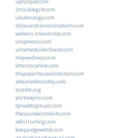
uptonpvd.com
2troublegrill.com
casateranga.com
sticksandstonesstudiooh.com
walkers-treeservice.com
shopmossi.com
untamedcollectivesd.com
mxpwellness.com
infernocanine.com
thepaperhousecollection.com
allisonwillisholley.com
solslite.org
portwayinn.com
djmaddogmusic.com
thesoundarchitects.com
allin1roofing.com
keepjudgewebb.com
anatomyofadventure.com