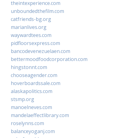
theintexperience.com
unboundedthefilm.com
catfriends-bg.org
marianlives.org
waywardtees.com
pidfloorsexpress.com
bancodevenezuelaen.com
bettermoodfoodcorporation.com
hingstonnt.com
chooseagender.com
hoverboardssale.com
alaskapolitics.com
stsmp.org
manoelneves.com
mandelaeffectlibrary.com
roselynns.com
balanceyoganj.com