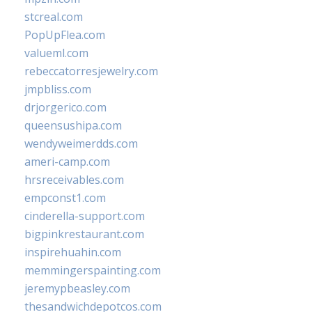
stcreal.com
PopUpFlea.com
valueml.com
rebeccatorresjewelry.com
jmpbliss.com
drjorgerico.com
queensushipa.com
wendyweimerdds.com
ameri-camp.com
hrsreceivables.com
empconst1.com
cinderella-support.com
bigpinkrestaurant.com
inspirehuahin.com
memmingerspainting.com
jeremypbeasley.com
thesandwichdepotcos.com