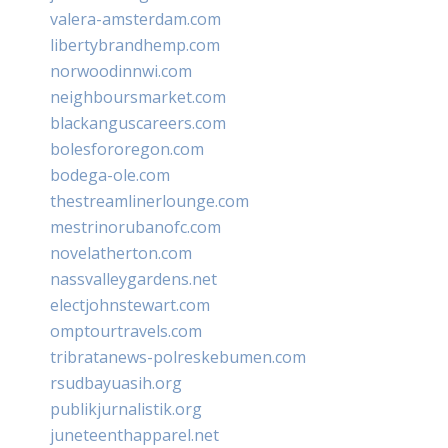
valera-amsterdam.com
libertybrandhemp.com
norwoodinnwi.com
neighboursmarket.com
blackanguscareers.com
bolesfororegon.com
bodega-ole.com
thestreamlinerlounge.com
mestrinorubanofc.com
novelatherton.com
nassvalleygardens.net
electjohnstewart.com
omptourtravels.com
tribratanews-polreskebumen.com
rsudbayuasih.org
publikjurnalistik.org
juneteenthapparel.net