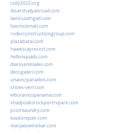
csity2022.org
ibsarstudyabroad.com
bennusehgall.com
tsecincinnati.com
roderconstructiongroup.com
plazabatai.com
hawkscayresort.com
hellonquads.com
diarioanimales.com
decogaleri.com
unavozparadios.com
shoes-vert.com
elbotanicopanama.com
shadyoaksrockportrvpark.com
jccoinlaundry.com
kautorepair.com
marjaeswinebar.com