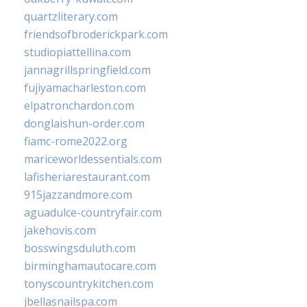
quartzliterary.com
friendsofbroderickpark.com
studiopiattellina.com
jannagrillspringfield.com
fujiyamacharleston.com
elpatronchardon.com
donglaishun-order.com
fiamc-rome2022.org
mariceworldessentials.com
lafisheriarestaurant.com
915jazzandmore.com
aguadulce-countryfair.com
jakehovis.com
bosswingsduluth.com
birminghamautocare.com
tonyscountrykitchen.com
jbellasnailspa.com