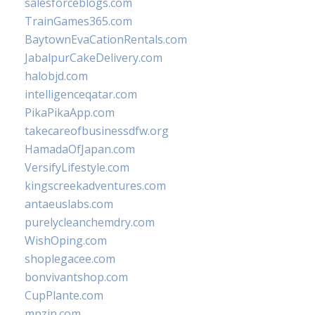
salesforceblogs.com
TrainGames365.com
BaytownEvaCationRentals.com
JabalpurCakeDelivery.com
halobjd.com
intelligenceqatar.com
PikaPikaApp.com
takecareofbusinessdfw.org
HamadaOfJapan.com
VersifyLifestyle.com
kingscreekadventures.com
antaeuslabs.com
purelycleanchemdry.com
WishOping.com
shoplegacee.com
bonvivantshop.com
CupPlante.com
mpzin.com