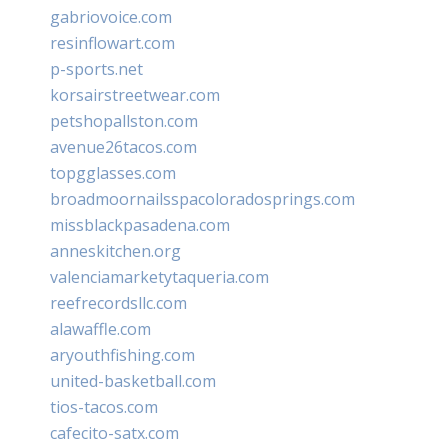
gabriovoice.com
resinflowart.com
p-sports.net
korsairstreetwear.com
petshopallston.com
avenue26tacos.com
topgglasses.com
broadmoornailsspacoloradosprings.com
missblackpasadena.com
anneskitchen.org
valenciamarketytaqueria.com
reefrecordsllc.com
alawaffle.com
aryouthfishing.com
united-basketball.com
tios-tacos.com
cafecito-satx.com