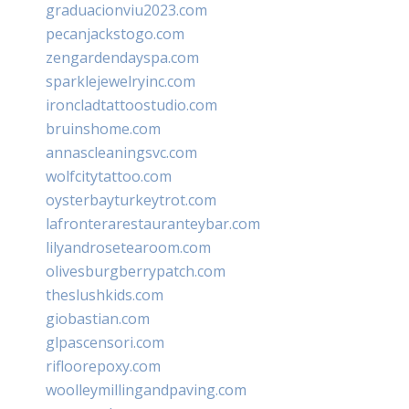
graduacionviu2023.com
pecanjackstogo.com
zengardendayspa.com
sparklejewelryinc.com
ironcladtattoostudio.com
bruinshome.com
annascleaningsvc.com
wolfcitytattoo.com
oysterbayturkeytrot.com
lafronterarestauranteybar.com
lilyandrosetearoom.com
olivesburgberrypatch.com
theslushkids.com
giobastian.com
glpascensori.com
rifloorepoxy.com
woolleymillingandpaving.com