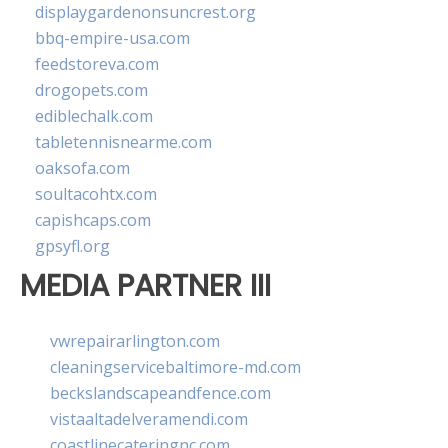
displaygardenonsuncrest.org
bbq-empire-usa.com
feedstoreva.com
drogopets.com
ediblechalk.com
tabletennisnearme.com
oaksofa.com
soultacohtx.com
capishcaps.com
gpsyfl.org
MEDIA PARTNER III
vwrepairarlington.com
cleaningservicebaltimore-md.com
beckslandscapeandfence.com
vistaaltadelveramendi.com
coastlinecateringnc.com