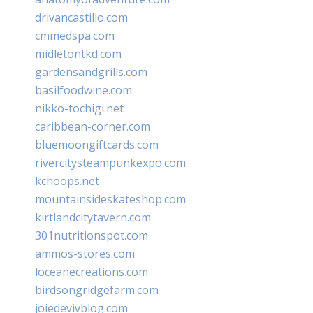
drivancastillo.com
cmmedspa.com
midletontkd.com
gardensandgrills.com
basilfoodwine.com
nikko-tochigi.net
caribbean-corner.com
bluemoongiftcards.com
rivercitysteampunkexpo.com
kchoops.net
mountainsideskateshop.com
kirtlandcitytavern.com
301nutritionspot.com
ammos-stores.com
loceanecreations.com
birdsongridgefarm.com
joiedevivblog.com