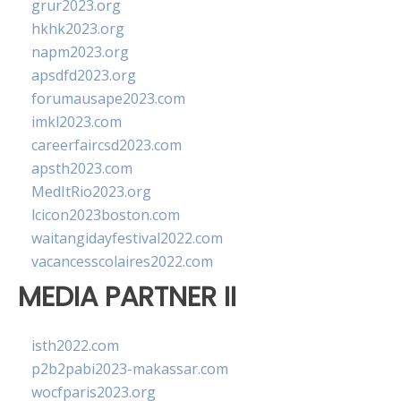
grur2023.org
hkhk2023.org
napm2023.org
apsdfd2023.org
forumausape2023.com
imkl2023.com
careerfaircsd2023.com
apsth2023.com
MedItRio2023.org
lcicon2023boston.com
waitangidayfestival2022.com
vacancesscolaires2022.com
MEDIA PARTNER II
isth2022.com
p2b2pabi2023-makassar.com
wocfparis2023.org