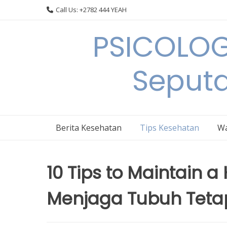
Skip
Call Us: +2782 444 YEAH
to
content
PSICOLOG
Seput
Berita Kesehatan
Tips Kesehatan
Wa
10 Tips to Maintain a
Menjaga Tubuh Teta