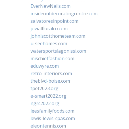
EverNewNails.com
insideoutdecoratingcentre.com
salvatoresinpoint.com
jovialfloralco.com
johnlscotthometeam.com
u-seehomes.com
watersportslagonissi.com
mischieffashion.com
eduwyre.com
retro-interiors.com
theblvd-boise.com
fpet2023.org
e-smart2022.org
ngrc2022.org
leesfamilyfoods.com
lewis-lewis-cpas.com
eleontennis.com