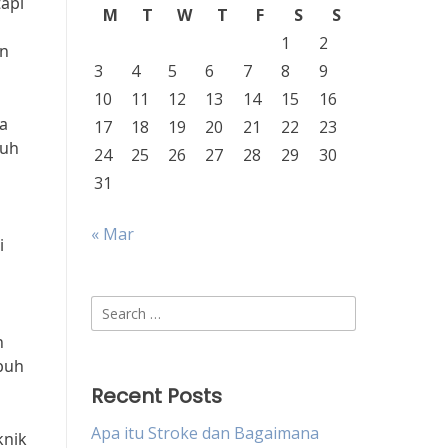
tapi
M
T
W
T
F
S
S
1
2
an
3
4
5
6
7
8
9
10
11
12
13
14
15
16
sa
17
18
19
20
21
22
23
buh
24
25
26
27
28
29
30
31
« Mar
i
Search
for:
h
buh
Recent Posts
Apa itu Stroke dan Bagaimana
knik