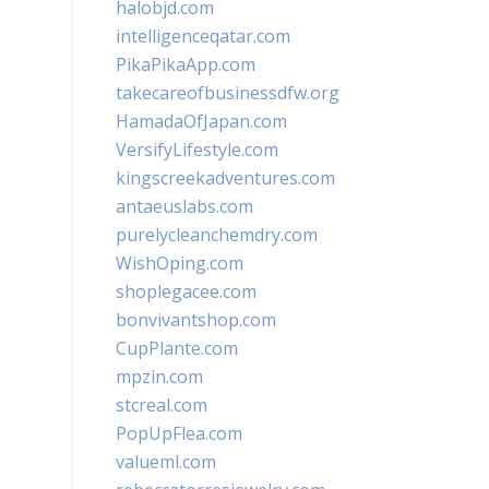
halobjd.com
intelligenceqatar.com
PikaPikaApp.com
takecareofbusinessdfw.org
HamadaOfJapan.com
VersifyLifestyle.com
kingscreekadventures.com
antaeuslabs.com
purelycleanchemdry.com
WishOping.com
shoplegacee.com
bonvivantshop.com
CupPlante.com
mpzin.com
stcreal.com
PopUpFlea.com
valueml.com