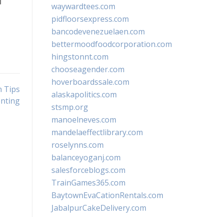
i
waywardtees.com
pidfloorsexpress.com
bancodevenezuelaen.com
bettermoodfoodcorporation.com
hingstonnt.com
chooseagender.com
hoverboardssale.com
 Tips
alaskapolitics.com
nting
stsmp.org
manoelneves.com
mandelaeffectlibrary.com
roselynns.com
balanceyoganj.com
salesforceblogs.com
TrainGames365.com
BaytownEvaCationRentals.com
JabalpurCakeDelivery.com