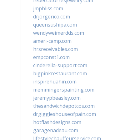
rebeccatorresjewelry.com
jmpbliss.com
drjorgerico.com
queensushipa.com
wendyweimerdds.com
ameri-camp.com
hrsreceivables.com
empconst1.com
cinderella-support.com
bigpinkrestaurant.com
inspirehuahin.com
memmingerspainting.com
jeremypbeasley.com
thesandwichdepotcos.com
drgiggleshouseofpain.com
hotflashdesigns.com
garagenadeau.com
lifestylechauffeurservice.com