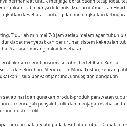
anya bermanfaat untuk menjaga berat badan tetap ideal, te
nurunkan risiko penyakit kronis. Menurut American Heart
eningkatkan kesehatan jantung dan meningkatkan kebugar
ting. Tidurlah minimal 7-8 jam setiap malam agar tubuh bi
 tidur dapat menyebabkan penurunan sistem kekebalan tu
udha Pranata, seorang pakar kesehatan.
i merokok dan mengkonsumsi alkohol berlebihan. Kedua
ecara keseluruhan. Menurut Dr. Maria Lestari, seorang ahl
katkan risiko penyakit jantung, kanker, dan gangguan
h setiap hari dan gunakan produk-produk perawatan tubu
 untuk mencegah penyakit kulit dan menjaga kesehatan tu
orang dokter kulit.
 dapat berdampak negatif pada kesehatan tubuh. Cobalah te