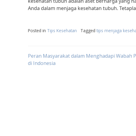
kesehatan tubuh adalah aset berharga yang ha
Anda dalam menjaga kesehatan tubuh. Tetapla
Posted in
Tips Kesehatan
Tagged
tips menjaga keseha
Post
Peran Masyarakat dalam Menghadapi Wabah P
di Indonesia
navigation