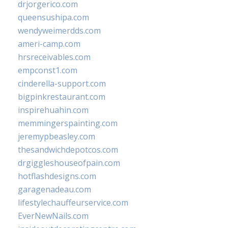
drjorgerico.com
queensushipa.com
wendyweimerdds.com
ameri-camp.com
hrsreceivables.com
empconst1.com
cinderella-support.com
bigpinkrestaurant.com
inspirehuahin.com
memmingerspainting.com
jeremypbeasley.com
thesandwichdepotcos.com
drgiggleshouseofpain.com
hotflashdesigns.com
garagenadeau.com
lifestylechauffeurservice.com
EverNewNails.com