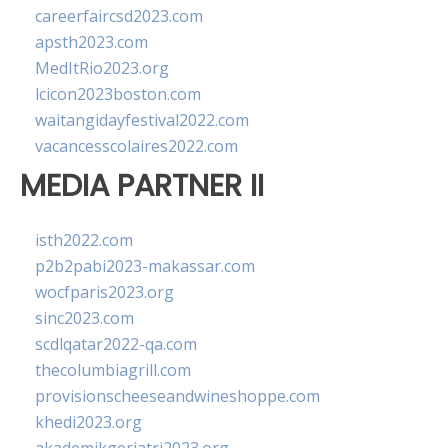
careerfaircsd2023.com
apsth2023.com
MedItRio2023.org
lcicon2023boston.com
waitangidayfestival2022.com
vacancesscolaires2022.com
MEDIA PARTNER II
isth2022.com
p2b2pabi2023-makassar.com
wocfparis2023.org
sinc2023.com
scdlqatar2022-qa.com
thecolumbiagrill.com
provisionscheeseandwineshoppe.com
khedi2023.org