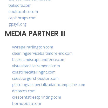
oaksofa.com
soultacohtx.com
capishcaps.com
gpsyfl.org
MEDIA PARTNER III
vwrepairarlington.com
cleaningservicebaltimore-md.com
beckslandscapeandfence.com
vistaaltadelveramendi.com
coastlinecateringnc.com
cuesburgershouston.com
psicologiaespecializadaencampeche.com
dmtacos.com
crescentstreetprinting.com
hornopizza.com