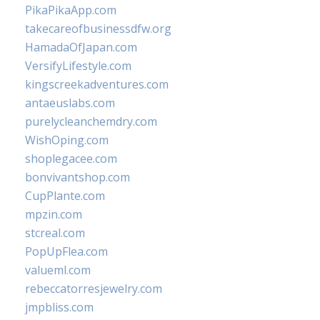
PikaPikaApp.com
takecareofbusinessdfw.org
HamadaOfJapan.com
VersifyLifestyle.com
kingscreekadventures.com
antaeuslabs.com
purelycleanchemdry.com
WishOping.com
shoplegacee.com
bonvivantshop.com
CupPlante.com
mpzin.com
stcreal.com
PopUpFlea.com
valueml.com
rebeccatorresjewelry.com
jmpbliss.com