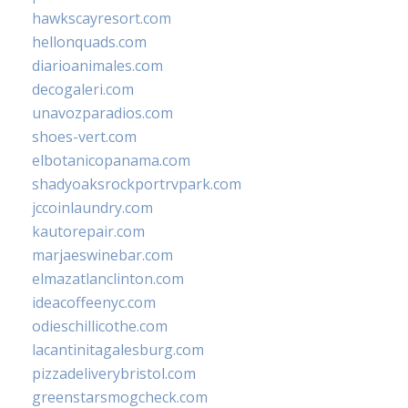
hawkscayresort.com
hellonquads.com
diarioanimales.com
decogaleri.com
unavozparadios.com
shoes-vert.com
elbotanicopanama.com
shadyoaksrockportrvpark.com
jccoinlaundry.com
kautorepair.com
marjaeswinebar.com
elmazatlanclinton.com
ideacoffeenyc.com
odieschillicothe.com
lacantinitagalesburg.com
pizzadeliverybristol.com
greenstarsmogcheck.com