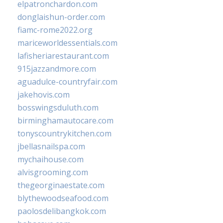
elpatronchardon.com
donglaishun-order.com
fiamc-rome2022.org
mariceworldessentials.com
lafisheriarestaurant.com
915jazzandmore.com
aguadulce-countryfair.com
jakehovis.com
bosswingsduluth.com
birminghamautocare.com
tonyscountrykitchen.com
jbellasnailspa.com
mychaihouse.com
alvisgrooming.com
thegeorginaestate.com
blythewoodseafood.com
paolosdelibangkok.com