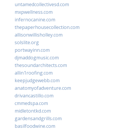
untamedcollectivesd.com
mxpwellness.com
infernocanine.com
thepaperhousecollection.com
allisonwillisholley.com
solslite.org
portwayinn.com
djmaddogmusic.com
thesoundarchitects.com
allin1roofing.com
keepjudgewebb.com
anatomyofadventure.com
drivancastillo.com
cmmedspa.com
midletontkd.com
gardensandgrills.com
basilfoodwine.com