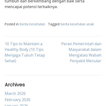
tumbuh dan berkembang dengan baik serta
mencapai potensi terbaiknya.
Posted in
Berita Kesehatan
Tagged
berita kesehatan anak
Post
10 Tips to Maintain a
Peran Pemerintah dan
Healthy Body (10 Tips
Masyarakat dalam
Menjaga Tubuh Tetap
Mengatasi Wabah
navigation
Sehat)
Penyakit Menular
Archives
March 2026
February 2026
January 2026