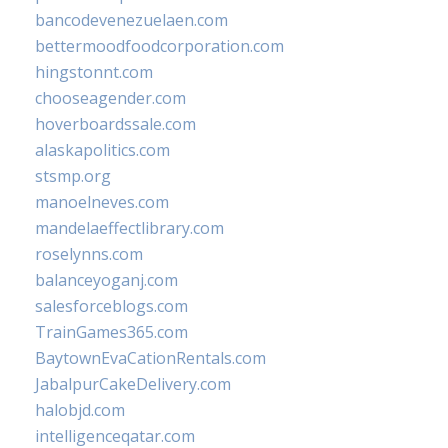
bancodevenezuelaen.com
bettermoodfoodcorporation.com
hingstonnt.com
chooseagender.com
hoverboardssale.com
alaskapolitics.com
stsmp.org
manoelneves.com
mandelaeffectlibrary.com
roselynns.com
balanceyoganj.com
salesforceblogs.com
TrainGames365.com
BaytownEvaCationRentals.com
JabalpurCakeDelivery.com
halobjd.com
intelligenceqatar.com