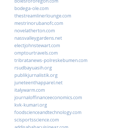
bolesfororegon.com
bodega-ole.com
thestreamlinerlounge.com
mestrinorubanofc.com
novelatherton.com
nassvalleygardens.net
electjohnstewart.com
omptourtravels.com
tribratanews-polreskebumen.com
rsudbayuasih.org
publikjurnalistik.org
juneteenthapparel.net
italywarm.com
journaloffinanceeconomics.com
kvk-kumari.org
foodscienceandtechnology.com
scisportsscience.com
addisababacuisineaz.com