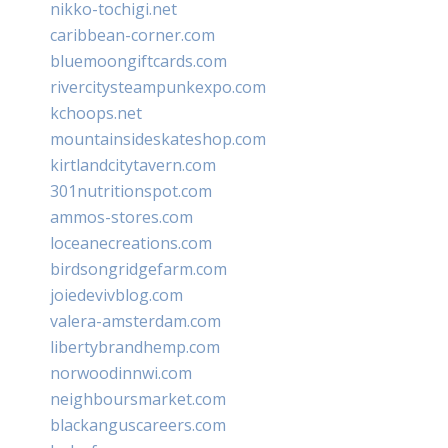
nikko-tochigi.net
caribbean-corner.com
bluemoongiftcards.com
rivercitysteampunkexpo.com
kchoops.net
mountainsideskateshop.com
kirtlandcitytavern.com
301nutritionspot.com
ammos-stores.com
loceanecreations.com
birdsongridgefarm.com
joiedevivblog.com
valera-amsterdam.com
libertybrandhemp.com
norwoodinnwi.com
neighboursmarket.com
blackanguscareers.com