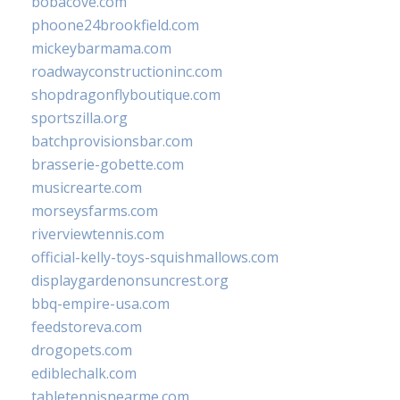
bobacove.com
phoone24brookfield.com
mickeybarmama.com
roadwayconstructioninc.com
shopdragonflyboutique.com
sportszilla.org
batchprovisionsbar.com
brasserie-gobette.com
musicrearte.com
morseysfarms.com
riverviewtennis.com
official-kelly-toys-squishmallows.com
displaygardenonsuncrest.org
bbq-empire-usa.com
feedstoreva.com
drogopets.com
ediblechalk.com
tabletennisnearme.com