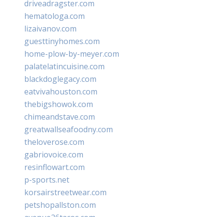
driveadragster.com
hematologa.com
lizaivanov.com
guesttinyhomes.com
home-plow-by-meyer.com
palatelatincuisine.com
blackdoglegacy.com
eatvivahouston.com
thebigshowok.com
chimeandstave.com
greatwallseafoodny.com
theloverose.com
gabriovoice.com
resinflowart.com
p-sports.net
korsairstreetwear.com
petshopallston.com