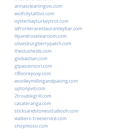
annascleaningsvc.com
wolfcitytattoo.com
oysterbayturkeytrot.com
lafronterarestauranteybar.com
lilyandrosetearoom.com
olivesburgberrypatch.com
theslushkids.com
giobastian.com
glpascensori.com
rifloorepoxy.com
woolleymillingandpaving.com
uptonpvd.com
2troublegrill.com
casateranga.com
sticksandstonesstudiooh.com
walkers-treeservice.com
shopmossi.com