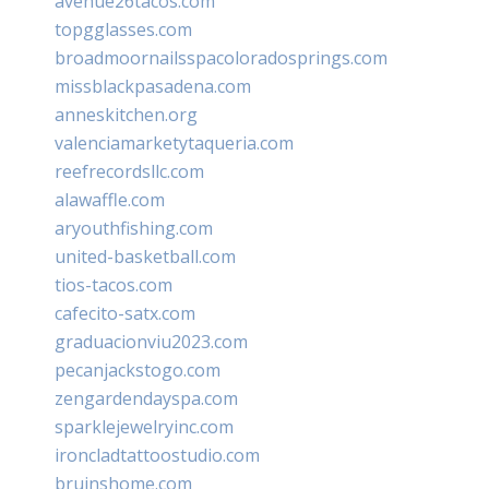
avenue26tacos.com
topgglasses.com
broadmoornailsspacoloradosprings.com
missblackpasadena.com
anneskitchen.org
valenciamarketytaqueria.com
reefrecordsllc.com
alawaffle.com
aryouthfishing.com
united-basketball.com
tios-tacos.com
cafecito-satx.com
graduacionviu2023.com
pecanjackstogo.com
zengardendayspa.com
sparklejewelryinc.com
ironcladtattoostudio.com
bruinshome.com