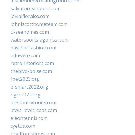
insideoutdecoratingcentre.com
salvatoresinpoint.com
jovialfloralco.com
johnlscotthometeam.com
u-seehomes.com
watersportslagonissi.com
mischieffashion.com
eduwyre.com
retro-interiors.com
theblvd-boise.com
fpet2023.org
e-smart2022.org
ngrc2022.org
leesfamilyfoods.com
lewis-lewis-cpas.com
eleontennis.com
cyetus.com
bradfordshops.com