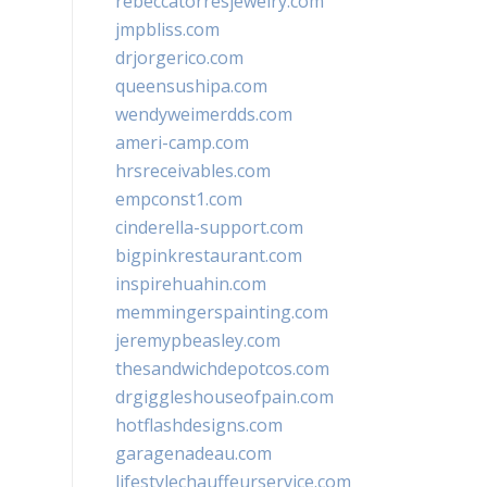
rebeccatorresjewelry.com
jmpbliss.com
drjorgerico.com
queensushipa.com
wendyweimerdds.com
ameri-camp.com
hrsreceivables.com
empconst1.com
cinderella-support.com
bigpinkrestaurant.com
inspirehuahin.com
memmingerspainting.com
jeremypbeasley.com
thesandwichdepotcos.com
drgiggleshouseofpain.com
hotflashdesigns.com
garagenadeau.com
lifestylechauffeurservice.com