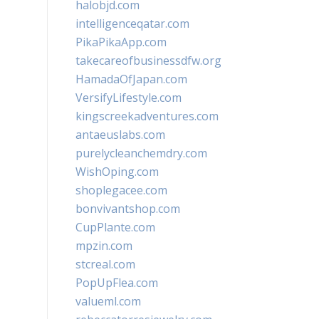
halobjd.com
intelligenceqatar.com
PikaPikaApp.com
takecareofbusinessdfw.org
HamadaOfJapan.com
VersifyLifestyle.com
kingscreekadventures.com
antaeuslabs.com
purelycleanchemdry.com
WishOping.com
shoplegacee.com
bonvivantshop.com
CupPlante.com
mpzin.com
stcreal.com
PopUpFlea.com
valueml.com