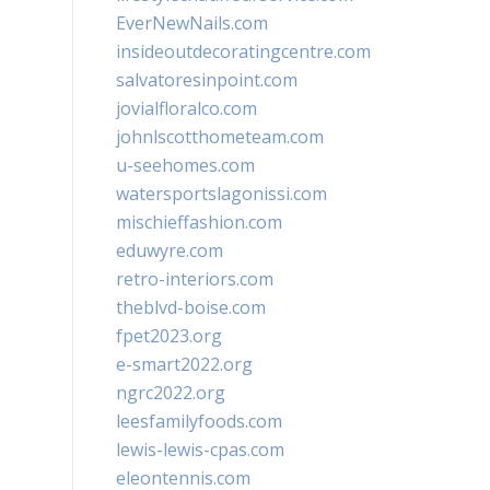
EverNewNails.com
insideoutdecoratingcentre.com
salvatoresinpoint.com
jovialfloralco.com
johnlscotthometeam.com
u-seehomes.com
watersportslagonissi.com
mischieffashion.com
eduwyre.com
retro-interiors.com
theblvd-boise.com
fpet2023.org
e-smart2022.org
ngrc2022.org
leesfamilyfoods.com
lewis-lewis-cpas.com
eleontennis.com