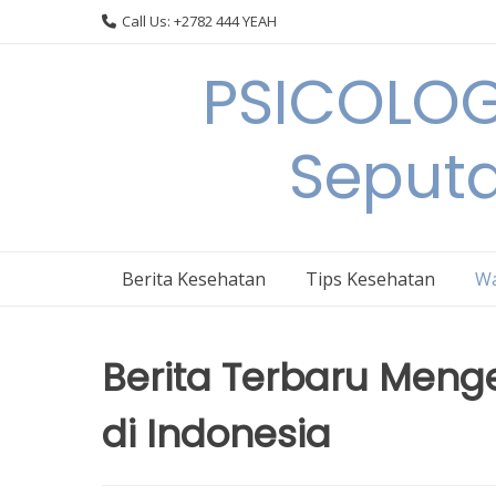
Skip
Call Us: +2782 444 YEAH
to
content
PSICOLOG
Seput
Berita Kesehatan
Tips Kesehatan
Wa
Berita Terbaru Meng
di Indonesia