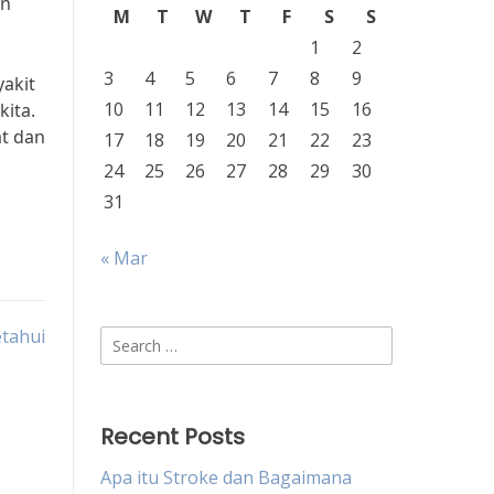
an
M
T
W
T
F
S
S
1
2
3
4
5
6
7
8
9
akit
10
11
12
13
14
15
16
kita.
at dan
17
18
19
20
21
22
23
24
25
26
27
28
29
30
31
« Mar
etahui
Search
for:
Recent Posts
Apa itu Stroke dan Bagaimana