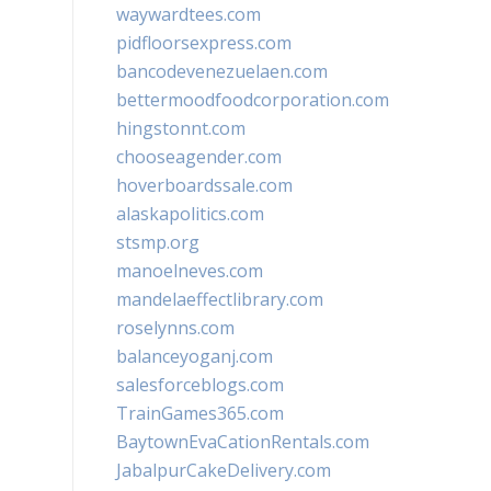
waywardtees.com
pidfloorsexpress.com
bancodevenezuelaen.com
bettermoodfoodcorporation.com
hingstonnt.com
chooseagender.com
hoverboardssale.com
alaskapolitics.com
stsmp.org
manoelneves.com
mandelaeffectlibrary.com
roselynns.com
balanceyoganj.com
salesforceblogs.com
TrainGames365.com
BaytownEvaCationRentals.com
JabalpurCakeDelivery.com