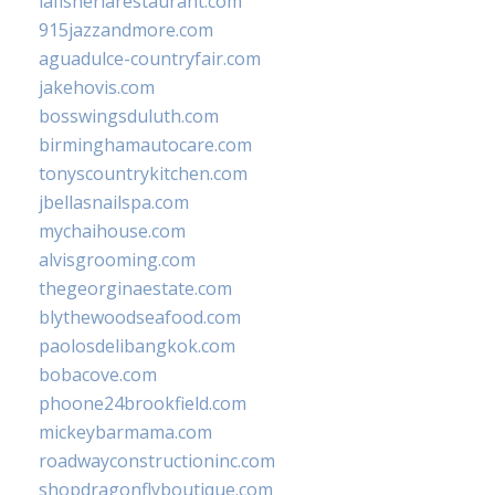
lafisheriarestaurant.com
915jazzandmore.com
aguadulce-countryfair.com
jakehovis.com
bosswingsduluth.com
birminghamautocare.com
tonyscountrykitchen.com
jbellasnailspa.com
mychaihouse.com
alvisgrooming.com
thegeorginaestate.com
blythewoodseafood.com
paolosdelibangkok.com
bobacove.com
phoone24brookfield.com
mickeybarmama.com
roadwayconstructioninc.com
shopdragonflyboutique.com