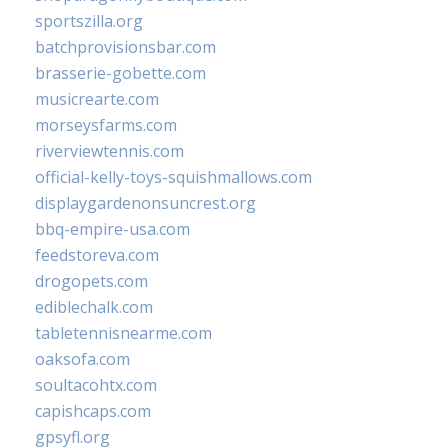
sportszilla.org
batchprovisionsbar.com
brasserie-gobette.com
musicrearte.com
morseysfarms.com
riverviewtennis.com
official-kelly-toys-squishmallows.com
displaygardenonsuncrest.org
bbq-empire-usa.com
feedstoreva.com
drogopets.com
ediblechalk.com
tabletennisnearme.com
oaksofa.com
soultacohtx.com
capishcaps.com
gpsyfl.org