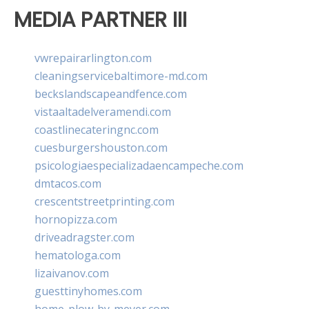
MEDIA PARTNER III
vwrepairarlington.com
cleaningservicebaltimore-md.com
beckslandscapeandfence.com
vistaaltadelveramendi.com
coastlinecateringnc.com
cuesburgershouston.com
psicologiaespecializadaencampeche.com
dmtacos.com
crescentstreetprinting.com
hornopizza.com
driveadragster.com
hematologa.com
lizaivanov.com
guesttinyhomes.com
home-plow-by-meyer.com