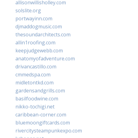
allisonwillisholley.com
solslite.org
portwayinn.com
djmaddogmusic.com
thesoundarchitects.com
allin1roofing.com
keepjudgewebb.com
anatomyofadventure.com
drivancastillo.com
cmmedspa.com
midletontkd.com
gardensandgrills.com
basilfoodwine.com
nikko-tochigi.net
caribbean-corner.com
bluemoongiftcards.com
rivercitysteampunkexpo.com