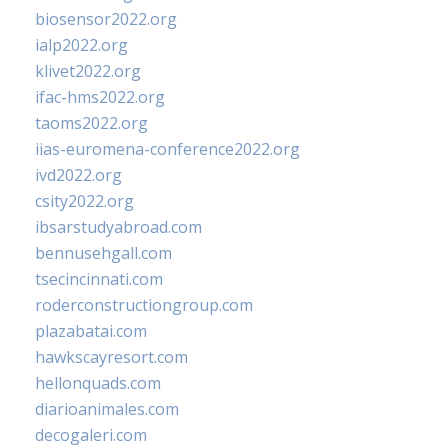
biosensor2022.org
ialp2022.org
klivet2022.org
ifac-hms2022.org
taoms2022.org
iias-euromena-conference2022.org
ivd2022.org
csity2022.org
ibsarstudyabroad.com
bennusehgall.com
tsecincinnati.com
roderconstructiongroup.com
plazabatai.com
hawkscayresort.com
hellonquads.com
diarioanimales.com
decogaleri.com