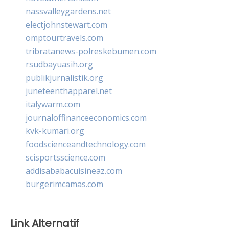
nassvalleygardens.net
electjohnstewart.com
omptourtravels.com
tribratanews-polreskebumen.com
rsudbayuasih.org
publikjurnalistik.org
juneteenthapparel.net
italywarm.com
journaloffinanceeconomics.com
kvk-kumari.org
foodscienceandtechnology.com
scisportsscience.com
addisababacuisineaz.com
burgerimcamas.com
Link Alternatif