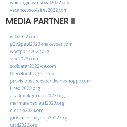
waitangidayfestival2022.com
vacancesscolaires2022.com
MEDIA PARTNER II
isth2022.com
p2b2pabi2023-makassar.com
wocfparis2023.org
sinc2023.com
scdlqatar2022-qa.com
thecolumbiagrill.com
provisionscheeseandwineshoppe.com
khedi2023.org
akademikgeriatri2023.org
marmarapediatri2023.org
emchie2023.org
girisimselradyoloji2022.org
utcd2022.org