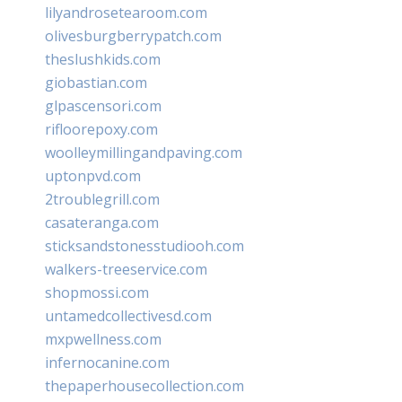
lilyandrosetearoom.com
olivesburgberrypatch.com
theslushkids.com
giobastian.com
glpascensori.com
rifloorepoxy.com
woolleymillingandpaving.com
uptonpvd.com
2troublegrill.com
casateranga.com
sticksandstonesstudiooh.com
walkers-treeservice.com
shopmossi.com
untamedcollectivesd.com
mxpwellness.com
infernocanine.com
thepaperhousecollection.com