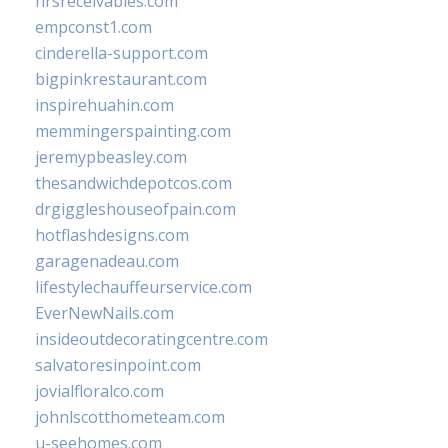
hrsreceivables.com
empconst1.com
cinderella-support.com
bigpinkrestaurant.com
inspirehuahin.com
memmingerspainting.com
jeremypbeasley.com
thesandwichdepotcos.com
drgiggleshouseofpain.com
hotflashdesigns.com
garagenadeau.com
lifestylechauffeurservice.com
EverNewNails.com
insideoutdecoratingcentre.com
salvatoresinpoint.com
jovialfloralco.com
johnlscotthometeam.com
u-seehomes.com