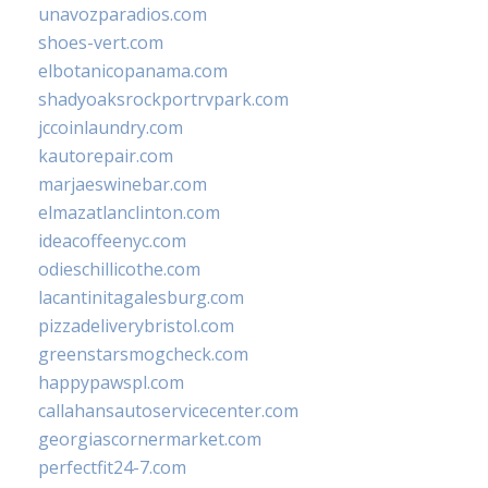
unavozparadios.com
shoes-vert.com
elbotanicopanama.com
shadyoaksrockportrvpark.com
jccoinlaundry.com
kautorepair.com
marjaeswinebar.com
elmazatlanclinton.com
ideacoffeenyc.com
odieschillicothe.com
lacantinitagalesburg.com
pizzadeliverybristol.com
greenstarsmogcheck.com
happypawspl.com
callahansautoservicecenter.com
georgiascornermarket.com
perfectfit24-7.com