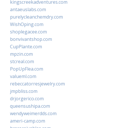
kingscreekadventures.com
antaeuslabs.com
purelycleanchemdry.com
WishOping.com
shoplegacee.com
bonvivantshop.com
CupPlante.com
mpzin.com
stcreal.com
PopUpFlea.com
valueml.com
rebeccatorresjewelry.com
jmpbliss.com
drjorgerico.com
queensushipa.com
wendyweimerdds.com
ameri-camp.com