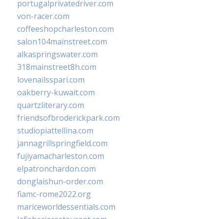
portugalprivatedriver.com
von-racer.com
coffeeshopcharleston.com
salon104mainstreet.com
alkaspringswater.com
318mainstreet8h.com
lovenailsspari.com
oakberry-kuwait.com
quartzliterary.com
friendsofbroderickpark.com
studiopiattellina.com
jannagrillspringfield.com
fujiyamacharleston.com
elpatronchardon.com
donglaishun-order.com
fiamc-rome2022.org
mariceworldessentials.com