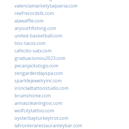
valenciamarketytaqueria.com
reefrecordsllc.com
alawaffle.com
aryouthfishing.com
united-basketball.com
tios-tacos.com
cafecito-satx.com
graduacionviu2023.com
pecanjackstogo.com
zengardendayspa.com
sparklejewelryinc.com
ironcladtattoostudio.com
bruinshome.com
annascleaningsvc.com
wolfcitytattoo.com
oysterbayturkeytrot.com
lafronterarestauranteybar.com