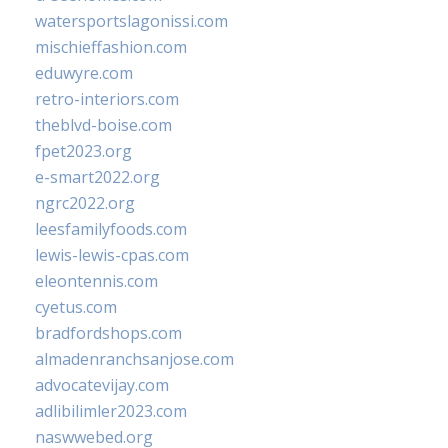
watersportslagonissi.com
mischieffashion.com
eduwyre.com
retro-interiors.com
theblvd-boise.com
fpet2023.org
e-smart2022.org
ngrc2022.org
leesfamilyfoods.com
lewis-lewis-cpas.com
eleontennis.com
cyetus.com
bradfordshops.com
almadenranchsanjose.com
advocatevijay.com
adlibilimler2023.com
naswwebed.org