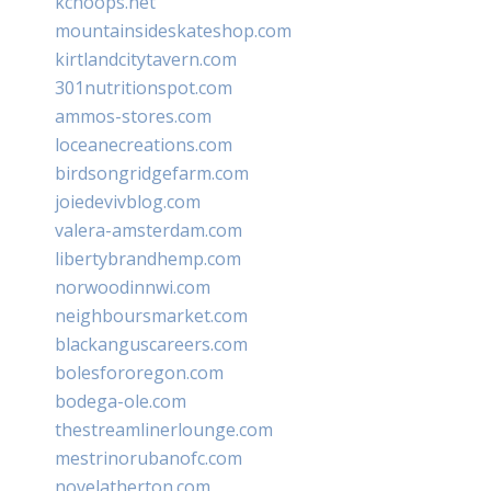
kchoops.net
mountainsideskateshop.com
kirtlandcitytavern.com
301nutritionspot.com
ammos-stores.com
loceanecreations.com
birdsongridgefarm.com
joiedevivblog.com
valera-amsterdam.com
libertybrandhemp.com
norwoodinnwi.com
neighboursmarket.com
blackanguscareers.com
bolesfororegon.com
bodega-ole.com
thestreamlinerlounge.com
mestrinorubanofc.com
novelatherton.com