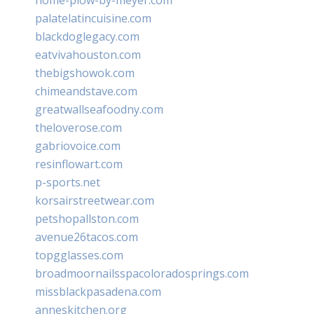
palatelatincuisine.com
blackdoglegacy.com
eatvivahouston.com
thebigshowok.com
chimeandstave.com
greatwallseafoodny.com
theloverose.com
gabriovoice.com
resinflowart.com
p-sports.net
korsairstreetwear.com
petshopallston.com
avenue26tacos.com
topgglasses.com
broadmoornailsspacoloradosprings.com
missblackpasadena.com
anneskitchen.org