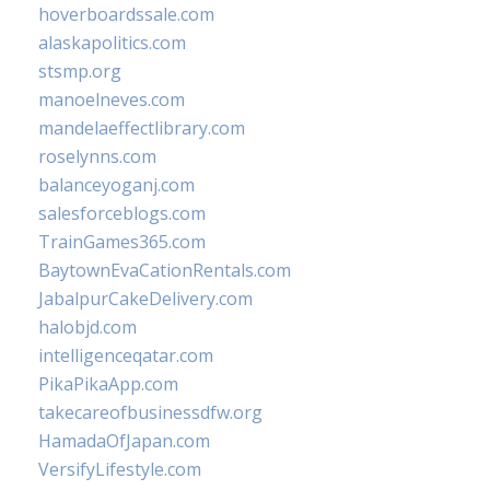
hoverboardssale.com
alaskapolitics.com
stsmp.org
manoelneves.com
mandelaeffectlibrary.com
roselynns.com
balanceyoganj.com
salesforceblogs.com
TrainGames365.com
BaytownEvaCationRentals.com
JabalpurCakeDelivery.com
halobjd.com
intelligenceqatar.com
PikaPikaApp.com
takecareofbusinessdfw.org
HamadaOfJapan.com
VersifyLifestyle.com