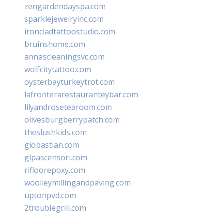
zengardendayspa.com
sparklejewelryinc.com
ironcladtattoostudio.com
bruinshome.com
annascleaningsvc.com
wolfcitytattoo.com
oysterbayturkeytrot.com
lafronterarestauranteybar.com
lilyandrosetearoom.com
olivesburgberrypatch.com
theslushkids.com
giobastian.com
glpascensori.com
rifloorepoxy.com
woolleymillingandpaving.com
uptonpvd.com
2troublegrill.com