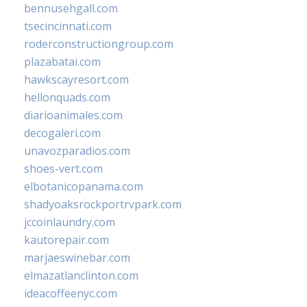
bennusehgall.com
tsecincinnati.com
roderconstructiongroup.com
plazabatai.com
hawkscayresort.com
hellonquads.com
diarioanimales.com
decogaleri.com
unavozparadios.com
shoes-vert.com
elbotanicopanama.com
shadyoaksrockportrvpark.com
jccoinlaundry.com
kautorepair.com
marjaeswinebar.com
elmazatlanclinton.com
ideacoffeenyc.com