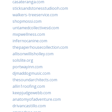
casateranga.com
sticksandstonesstudiooh.com
walkers-treeservice.com
shopmossi.com
untamedcollectivesd.com
mxpwellness.com
infernocanine.com
thepaperhousecollection.com
allisonwillisholley.com
solslite.org
portwayinn.com
djmaddogmusic.com
thesoundarchitects.com
allin1roofing.com
keepjudgewebb.com
anatomyofadventure.com
drivancastillo.com