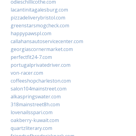
odieschillicothe.com
lacantinitagalesburg.com
pizzadeliverybristol.com
greenstarsmogcheck.com
happypawspl.com
callahansautoservicecenter.com
georgiascornermarket.com
perfectfit24-7.com
portugalprivatedriver.com
von-racer.com
coffeeshopcharleston.com
salon104mainstreet.com
alkaspringswater.com
318mainstreet8h.com
lovenailsspari.com
oakberry-kuwait.com
quartzliterary.com