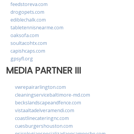
feedstoreva.com
drogopets.com
ediblechalk.com
tabletennisnearme.com
oaksofa.com
soultacohtx.com
capishcaps.com
gpsyfl.org
MEDIA PARTNER III
vwrepairarlington.com
cleaningservicebaltimore-md.com
beckslandscapeandfence.com
vistaaltadelveramendi.com
coastlinecateringnc.com
cuesburgershouston.com
psicologiaespecializadaencampeche.com