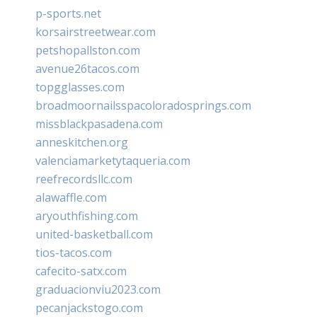
p-sports.net
korsairstreetwear.com
petshopallston.com
avenue26tacos.com
topgglasses.com
broadmoornailsspacoloradosprings.com
missblackpasadena.com
anneskitchen.org
valenciamarketytaqueria.com
reefrecordsllc.com
alawaffle.com
aryouthfishing.com
united-basketball.com
tios-tacos.com
cafecito-satx.com
graduacionviu2023.com
pecanjackstogo.com