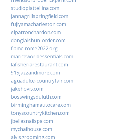
friendsofbroderickpark.com
studiopiattellina.com
jannagrillspringfield.com
fujiyamacharleston.com
elpatronchardon.com
donglaishun-order.com
fiamc-rome2022.org
mariceworldessentials.com
lafisheriarestaurant.com
915jazzandmore.com
aguadulce-countryfair.com
jakehovis.com
bosswingsduluth.com
birminghamautocare.com
tonyscountrykitchen.com
jbellasnailspa.com
mychaihouse.com
alvisgrooming.com