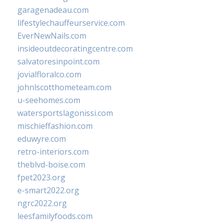
garagenadeau.com
lifestylechauffeurservice.com
EverNewNails.com
insideoutdecoratingcentre.com
salvatoresinpoint.com
jovialfloralco.com
johnlscotthometeam.com
u-seehomes.com
watersportslagonissi.com
mischieffashion.com
eduwyre.com
retro-interiors.com
theblvd-boise.com
fpet2023.org
e-smart2022.org
ngrc2022.org
leesfamilyfoods.com