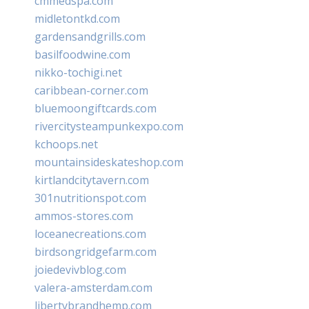
cmmedspa.com
midletontkd.com
gardensandgrills.com
basilfoodwine.com
nikko-tochigi.net
caribbean-corner.com
bluemoongiftcards.com
rivercitysteampunkexpo.com
kchoops.net
mountainsideskateshop.com
kirtlandcitytavern.com
301nutritionspot.com
ammos-stores.com
loceanecreations.com
birdsongridgefarm.com
joiedevivblog.com
valera-amsterdam.com
libertybrandhemp.com