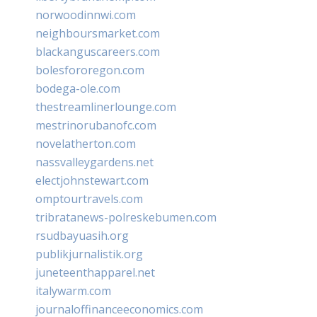
norwoodinnwi.com
neighboursmarket.com
blackanguscareers.com
bolesfororegon.com
bodega-ole.com
thestreamlinerlounge.com
mestrinorubanofc.com
novelatherton.com
nassvalleygardens.net
electjohnstewart.com
omptourtravels.com
tribratanews-polreskebumen.com
rsudbayuasih.org
publikjurnalistik.org
juneteenthapparel.net
italywarm.com
journaloffinanceeconomics.com