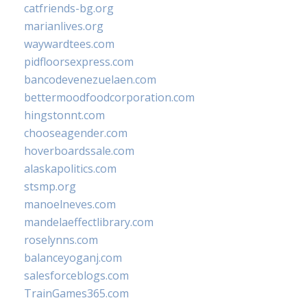
catfriends-bg.org
marianlives.org
waywardtees.com
pidfloorsexpress.com
bancodevenezuelaen.com
bettermoodfoodcorporation.com
hingstonnt.com
chooseagender.com
hoverboardssale.com
alaskapolitics.com
stsmp.org
manoelneves.com
mandelaeffectlibrary.com
roselynns.com
balanceyoganj.com
salesforceblogs.com
TrainGames365.com