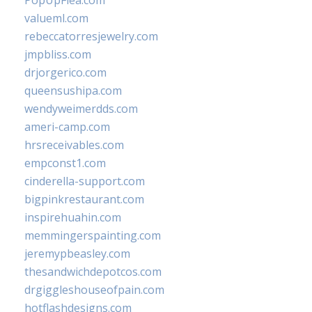
PopUpFlea.com
valueml.com
rebeccatorresjewelry.com
jmpbliss.com
drjorgerico.com
queensushipa.com
wendyweimerdds.com
ameri-camp.com
hrsreceivables.com
empconst1.com
cinderella-support.com
bigpinkrestaurant.com
inspirehuahin.com
memmingerspainting.com
jeremypbeasley.com
thesandwichdepotcos.com
drgiggleshouseofpain.com
hotflashdesigns.com