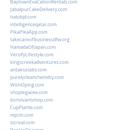
BaytownEvaCationRentals.com
JabalpurCakeDelivery.com
halobjd.com
intelligenceqatar.com
PikaPikaApp.com
takecareofbusinessdfw.org
HamadaOfJapan.com
VersifyLifestyle.com
kingscreekadventures.com
antaeuslabs.com
purelycleanchemdry.com
WishOping.com
shoplegacee.com
bonvivantshop.com
CupPlante.com
mpzin.com
stcreal.com