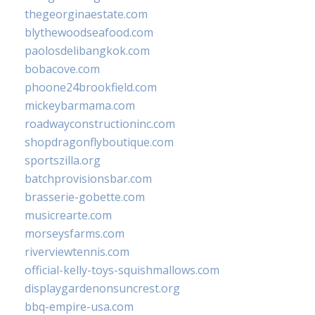
thegeorginaestate.com
blythewoodseafood.com
paolosdelibangkok.com
bobacove.com
phoone24brookfield.com
mickeybarmama.com
roadwayconstructioninc.com
shopdragonflyboutique.com
sportszilla.org
batchprovisionsbar.com
brasserie-gobette.com
musicrearte.com
morseysfarms.com
riverviewtennis.com
official-kelly-toys-squishmallows.com
displaygardenonsuncrest.org
bbq-empire-usa.com