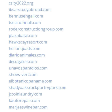
csity2022.org
ibsarstudyabroad.com
bennusehgall.com
tsecincinnati.com
roderconstructiongroup.com
plazabatai.com
hawkscayresort.com
hellonquads.com
diarioanimales.com
decogaleri.com
unavozparadios.com
shoes-vert.com
elbotanicopanama.com
shadyoaksrockportrvpark.com
jccoinlaundry.com
kautorepair.com
marjaeswinebar.com