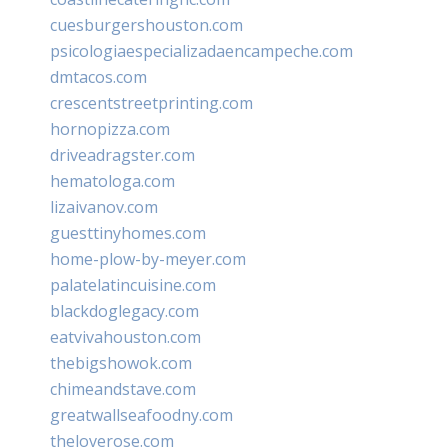
cuesburgershouston.com
psicologiaespecializadaencampeche.com
dmtacos.com
crescentstreetprinting.com
hornopizza.com
driveadragster.com
hematologa.com
lizaivanov.com
guesttinyhomes.com
home-plow-by-meyer.com
palatelatincuisine.com
blackdoglegacy.com
eatvivahouston.com
thebigshowok.com
chimeandstave.com
greatwallseafoodny.com
theloverose.com