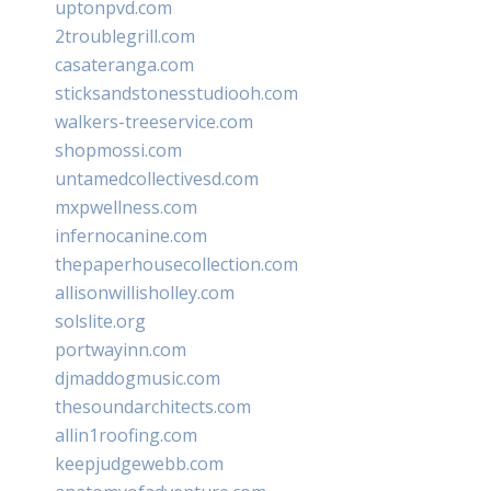
uptonpvd.com
2troublegrill.com
casateranga.com
sticksandstonesstudiooh.com
walkers-treeservice.com
shopmossi.com
untamedcollectivesd.com
mxpwellness.com
infernocanine.com
thepaperhousecollection.com
allisonwillisholley.com
solslite.org
portwayinn.com
djmaddogmusic.com
thesoundarchitects.com
allin1roofing.com
keepjudgewebb.com