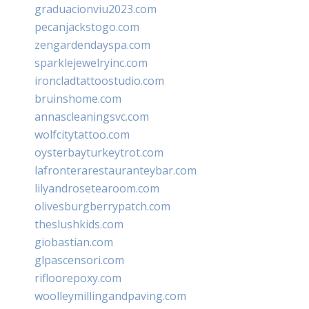
graduacionviu2023.com
pecanjackstogo.com
zengardendayspa.com
sparklejewelryinc.com
ironcladtattoostudio.com
bruinshome.com
annascleaningsvc.com
wolfcitytattoo.com
oysterbayturkeytrot.com
lafronterarestauranteybar.com
lilyandrosetearoom.com
olivesburgberrypatch.com
theslushkids.com
giobastian.com
glpascensori.com
rifloorepoxy.com
woolleymillingandpaving.com