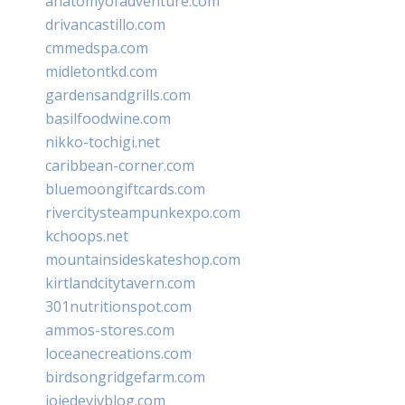
anatomyofadventure.com
drivancastillo.com
cmmedspa.com
midletontkd.com
gardensandgrills.com
basilfoodwine.com
nikko-tochigi.net
caribbean-corner.com
bluemoongiftcards.com
rivercitysteampunkexpo.com
kchoops.net
mountainsideskateshop.com
kirtlandcitytavern.com
301nutritionspot.com
ammos-stores.com
loceanecreations.com
birdsongridgefarm.com
joiedevivblog.com