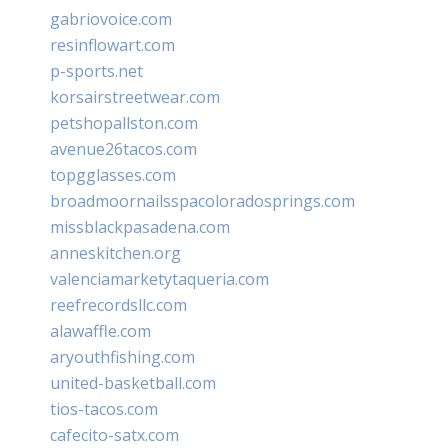
gabriovoice.com
resinflowart.com
p-sports.net
korsairstreetwear.com
petshopallston.com
avenue26tacos.com
topgglasses.com
broadmoornailsspacoloradosprings.com
missblackpasadena.com
anneskitchen.org
valenciamarketytaqueria.com
reefrecordsllc.com
alawaffle.com
aryouthfishing.com
united-basketball.com
tios-tacos.com
cafecito-satx.com