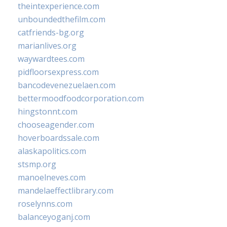
theintexperience.com
unboundedthefilm.com
catfriends-bg.org
marianlives.org
waywardtees.com
pidfloorsexpress.com
bancodevenezuelaen.com
bettermoodfoodcorporation.com
hingstonnt.com
chooseagender.com
hoverboardssale.com
alaskapolitics.com
stsmp.org
manoelneves.com
mandelaeffectlibrary.com
roselynns.com
balanceyoganj.com