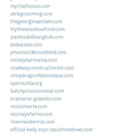
mychaihouse.com
alvisgrooming.com
thegeorginaestate.com
blythewoodseafood.com
paolosdelibangkok.com
bobacove.com
phoone24brookfield.com
mickeybarmama.com
roadwayconstructioninc.com
shopdragonflyboutique.com
sportszilla.org
batchprovisionsbar.com
brasserie-gobette.com
musicrearte.com
morseysfarms.com
riverviewtennis.com
official-kelly-toys-squishmallows.com