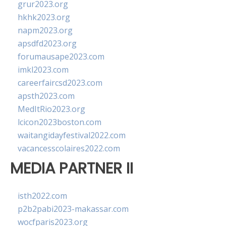
grur2023.org
hkhk2023.org
napm2023.org
apsdfd2023.org
forumausape2023.com
imkl2023.com
careerfaircsd2023.com
apsth2023.com
MedItRio2023.org
lcicon2023boston.com
waitangidayfestival2022.com
vacancesscolaires2022.com
MEDIA PARTNER II
isth2022.com
p2b2pabi2023-makassar.com
wocfparis2023.org