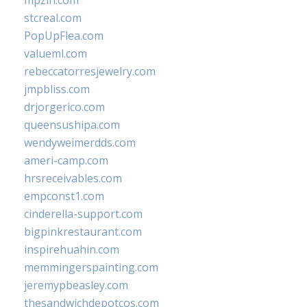
mpzin.com
stcreal.com
PopUpFlea.com
valueml.com
rebeccatorresjewelry.com
jmpbliss.com
drjorgerico.com
queensushipa.com
wendyweimerdds.com
ameri-camp.com
hrsreceivables.com
empconst1.com
cinderella-support.com
bigpinkrestaurant.com
inspirehuahin.com
memmingerspainting.com
jeremypbeasley.com
thesandwichdepotcos.com