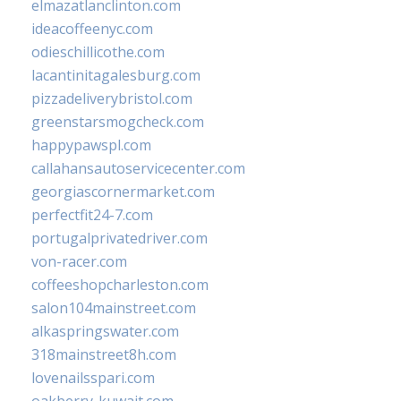
elmazatlanclinton.com
ideacoffeenyc.com
odieschillicothe.com
lacantinitagalesburg.com
pizzadeliverybristol.com
greenstarsmogcheck.com
happypawspl.com
callahansautoservicecenter.com
georgiascornermarket.com
perfectfit24-7.com
portugalprivatedriver.com
von-racer.com
coffeeshopcharleston.com
salon104mainstreet.com
alkaspringswater.com
318mainstreet8h.com
lovenailsspari.com