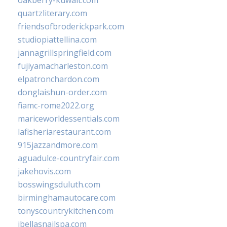
oakberry-kuwait.com
quartzliterary.com
friendsofbroderickpark.com
studiopiattellina.com
jannagrillspringfield.com
fujiyamacharleston.com
elpatronchardon.com
donglaishun-order.com
fiamc-rome2022.org
mariceworldessentials.com
lafisheriarestaurant.com
915jazzandmore.com
aguadulce-countryfair.com
jakehovis.com
bosswingsduluth.com
birminghamautocare.com
tonyscountrykitchen.com
jbellasnailspa.com