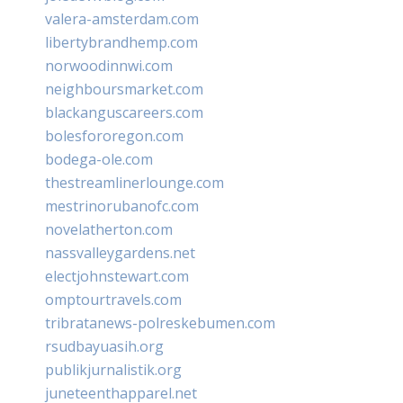
valera-amsterdam.com
libertybrandhemp.com
norwoodinnwi.com
neighboursmarket.com
blackanguscareers.com
bolesfororegon.com
bodega-ole.com
thestreamlinerlounge.com
mestrinorubanofc.com
novelatherton.com
nassvalleygardens.net
electjohnstewart.com
omptourtravels.com
tribratanews-polreskebumen.com
rsudbayuasih.org
publikjurnalistik.org
juneteenthapparel.net