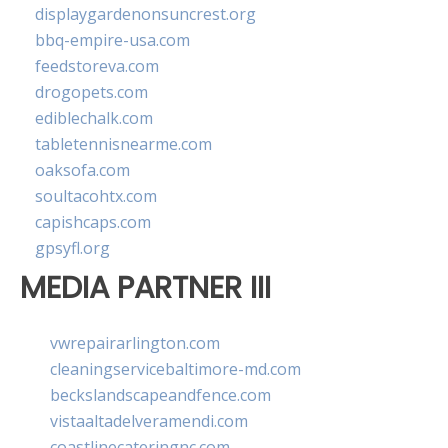
displaygardenonsuncrest.org
bbq-empire-usa.com
feedstoreva.com
drogopets.com
ediblechalk.com
tabletennisnearme.com
oaksofa.com
soultacohtx.com
capishcaps.com
gpsyfl.org
MEDIA PARTNER III
vwrepairarlington.com
cleaningservicebaltimore-md.com
beckslandscapeandfence.com
vistaaltadelveramendi.com
coastlinecateringnc.com