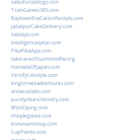
salesforceblogs.com
TrainGames365.com
BaytownEvaCationRentals.com
JabalpurCakeDelivery.com
halobjd.com
intelligenceqatar.com
PikaPikaApp.com
takecareofbusinessdfw.org
HamadaOfJapan.com
VersifyLifestyle.com
kingscreekadventures.com
antaeuslabs.com
purelycleanchemdry.com
WishOping.com
shoplegacee.com
bonvivantshop.com
CupPlante.com