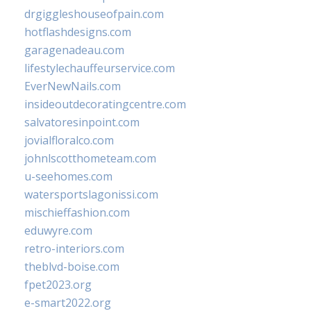
drgiggleshouseofpain.com
hotflashdesigns.com
garagenadeau.com
lifestylechauffeurservice.com
EverNewNails.com
insideoutdecoratingcentre.com
salvatoresinpoint.com
jovialfloralco.com
johnlscotthometeam.com
u-seehomes.com
watersportslagonissi.com
mischieffashion.com
eduwyre.com
retro-interiors.com
theblvd-boise.com
fpet2023.org
e-smart2022.org