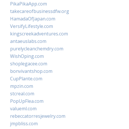
PikaPikaApp.com
takecareofbusinessdfw.org
HamadaOfJapan.com
VersifyLifestyle.com
kingscreekadventures.com
antaeuslabs.com
purelycleanchemdry.com
WishOping.com
shoplegacee.com
bonvivantshop.com
CupPlante.com
mpzin.com
stcreal.com
PopUpFlea.com
valueml.com
rebeccatorresjewelry.com
jmpbliss.com