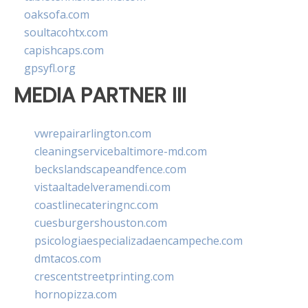
oaksofa.com
soultacohtx.com
capishcaps.com
gpsyfl.org
MEDIA PARTNER III
vwrepairarlington.com
cleaningservicebaltimore-md.com
beckslandscapeandfence.com
vistaaltadelveramendi.com
coastlinecateringnc.com
cuesburgershouston.com
psicologiaespecializadaencampeche.com
dmtacos.com
crescentstreetprinting.com
hornopizza.com