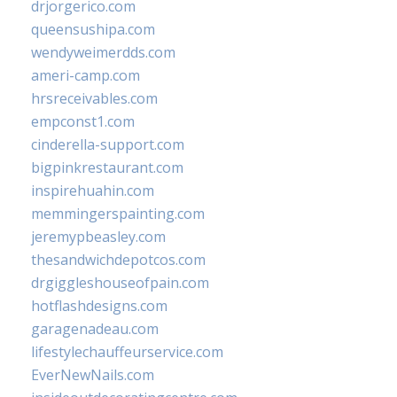
drjorgerico.com
queensushipa.com
wendyweimerdds.com
ameri-camp.com
hrsreceivables.com
empconst1.com
cinderella-support.com
bigpinkrestaurant.com
inspirehuahin.com
memmingerspainting.com
jeremypbeasley.com
thesandwichdepotcos.com
drgiggleshouseofpain.com
hotflashdesigns.com
garagenadeau.com
lifestylechauffeurservice.com
EverNewNails.com