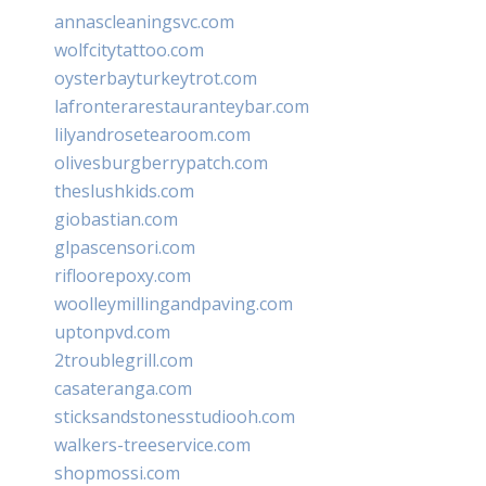
annascleaningsvc.com
wolfcitytattoo.com
oysterbayturkeytrot.com
lafronterarestauranteybar.com
lilyandrosetearoom.com
olivesburgberrypatch.com
theslushkids.com
giobastian.com
glpascensori.com
rifloorepoxy.com
woolleymillingandpaving.com
uptonpvd.com
2troublegrill.com
casateranga.com
sticksandstonesstudiooh.com
walkers-treeservice.com
shopmossi.com