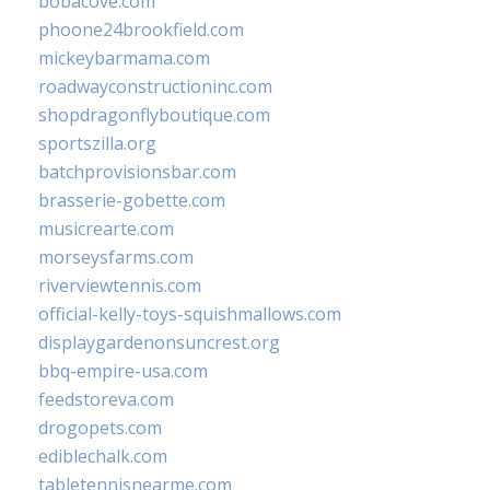
bobacove.com
phoone24brookfield.com
mickeybarmama.com
roadwayconstructioninc.com
shopdragonflyboutique.com
sportszilla.org
batchprovisionsbar.com
brasserie-gobette.com
musicrearte.com
morseysfarms.com
riverviewtennis.com
official-kelly-toys-squishmallows.com
displaygardenonsuncrest.org
bbq-empire-usa.com
feedstoreva.com
drogopets.com
ediblechalk.com
tabletennisnearme.com