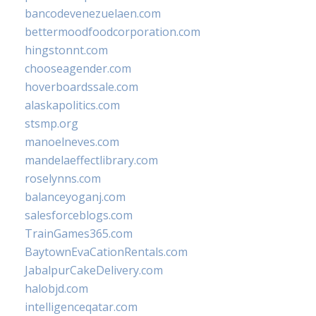
bancodevenezuelaen.com
bettermoodfoodcorporation.com
hingstonnt.com
chooseagender.com
hoverboardssale.com
alaskapolitics.com
stsmp.org
manoelneves.com
mandelaeffectlibrary.com
roselynns.com
balanceyoganj.com
salesforceblogs.com
TrainGames365.com
BaytownEvaCationRentals.com
JabalpurCakeDelivery.com
halobjd.com
intelligenceqatar.com