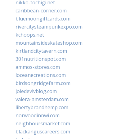
nikko-tochigi.net
caribbean-corner.com
bluemoongiftcards.com
rivercitysteampunkexpo.com
kchoops.net
mountainsideskateshop.com
kirtlandcitytavern.com
301nutritionspot.com
ammos-stores.com
loceanecreations.com
birdsongridgefarm.com
joiedevivblog.com
valera-amsterdam.com
libertybrandhemp.com
norwoodinnwi.com
neighboursmarket.com
blackanguscareers.com