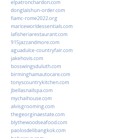
elpatronchardon.com
donglaishun-order.com
fiamc-rome2022.org
mariceworldessentials.com
lafisheriarestaurant.com
915jazzandmore.com
aguadulce-countryfair.com
jakehovis.com
bosswingsduluth.com
birminghamautocare.com
tonyscountrykitchen.com
jbellasnailspa.com
mychaihouse.com
alvisgrooming.com
thegeorginaestate.com
blythewoodseafood.com
paolosdelibangkok.com