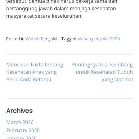
tersebut. Semua pihak harus bekerja sama dan
bertanggung jawab dalam menjaga kesehatan
masyarakat secara keseluruhan.
Posted in
Wabah Penyakit
Tagged
wabah penyakit 2024
Post
Mitos dan Fakta tentang
Pentingnya Gizi Seimbang
Kesehatan Anak yang
untuk Kesehatan Tubuh
Perlu Anda Ketahui
yang Optimal
navigation
Archives
March 2026
February 2026
January 2026