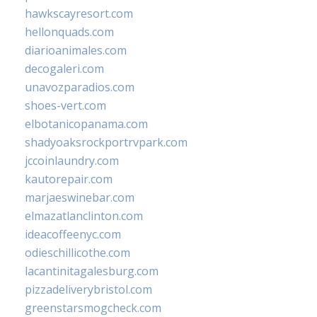
hawkscayresort.com
hellonquads.com
diarioanimales.com
decogaleri.com
unavozparadios.com
shoes-vert.com
elbotanicopanama.com
shadyoaksrockportrvpark.com
jccoinlaundry.com
kautorepair.com
marjaeswinebar.com
elmazatlanclinton.com
ideacoffeenyc.com
odieschillicothe.com
lacantinitagalesburg.com
pizzadeliverybristol.com
greenstarsmogcheck.com