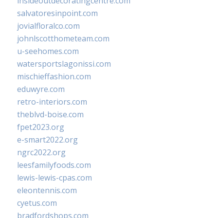
insideoutdecoratingcentre.com
salvatoresinpoint.com
jovialfloralco.com
johnlscotthometeam.com
u-seehomes.com
watersportslagonissi.com
mischieffashion.com
eduwyre.com
retro-interiors.com
theblvd-boise.com
fpet2023.org
e-smart2022.org
ngrc2022.org
leesfamilyfoods.com
lewis-lewis-cpas.com
eleontennis.com
cyetus.com
bradfordshops.com