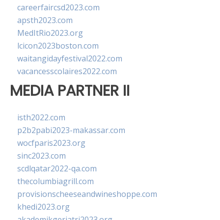
careerfaircsd2023.com
apsth2023.com
MedItRio2023.org
lcicon2023boston.com
waitangidayfestival2022.com
vacancesscolaires2022.com
MEDIA PARTNER II
isth2022.com
p2b2pabi2023-makassar.com
wocfparis2023.org
sinc2023.com
scdlqatar2022-qa.com
thecolumbiagrill.com
provisionscheeseandwineshoppe.com
khedi2023.org
akademikgeriatri2023.org