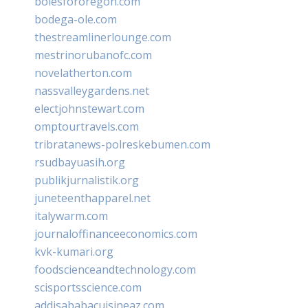
bolesfororegon.com
bodega-ole.com
thestreamlinerlounge.com
mestrinorubanofc.com
novelatherton.com
nassvalleygardens.net
electjohnstewart.com
omptourtravels.com
tribratanews-polreskebumen.com
rsudbayuasih.org
publikjurnalistik.org
juneteenthapparel.net
italywarm.com
journaloffinanceeconomics.com
kvk-kumari.org
foodscienceandtechnology.com
scisportsscience.com
addisababacuisineaz.com