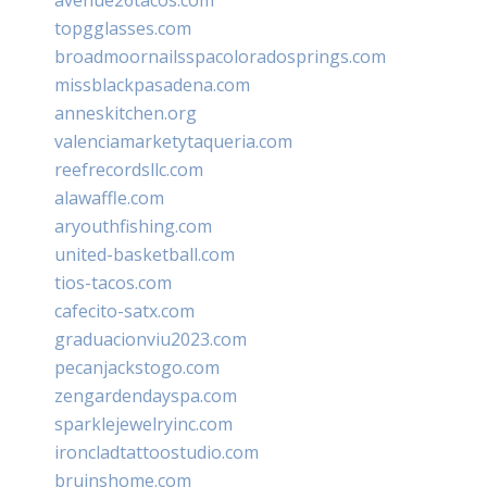
topgglasses.com
broadmoornailsspacoloradosprings.com
missblackpasadena.com
anneskitchen.org
valenciamarketytaqueria.com
reefrecordsllc.com
alawaffle.com
aryouthfishing.com
united-basketball.com
tios-tacos.com
cafecito-satx.com
graduacionviu2023.com
pecanjackstogo.com
zengardendayspa.com
sparklejewelryinc.com
ironcladtattoostudio.com
bruinshome.com