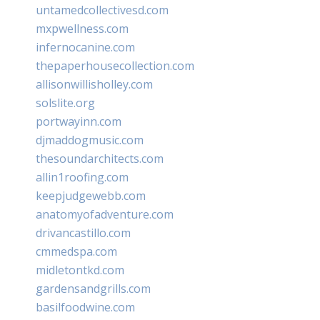
untamedcollectivesd.com
mxpwellness.com
infernocanine.com
thepaperhousecollection.com
allisonwillisholley.com
solslite.org
portwayinn.com
djmaddogmusic.com
thesoundarchitects.com
allin1roofing.com
keepjudgewebb.com
anatomyofadventure.com
drivancastillo.com
cmmedspa.com
midletontkd.com
gardensandgrills.com
basilfoodwine.com