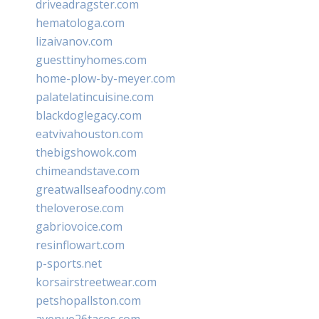
driveadragster.com
hematologa.com
lizaivanov.com
guesttinyhomes.com
home-plow-by-meyer.com
palatelatincuisine.com
blackdoglegacy.com
eatvivahouston.com
thebigshowok.com
chimeandstave.com
greatwallseafoodny.com
theloverose.com
gabriovoice.com
resinflowart.com
p-sports.net
korsairstreetwear.com
petshopallston.com
avenue26tacos.com