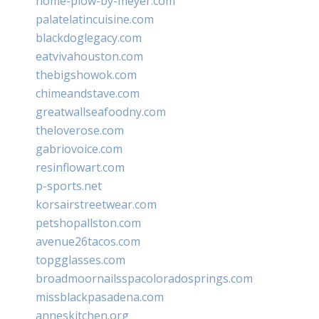
home-plow-by-meyer.com
palatelatincuisine.com
blackdoglegacy.com
eatvivahouston.com
thebigshowok.com
chimeandstave.com
greatwallseafoodny.com
theloverose.com
gabriovoice.com
resinflowart.com
p-sports.net
korsairstreetwear.com
petshopallston.com
avenue26tacos.com
topgglasses.com
broadmoornailsspacoloradosprings.com
missblackpasadena.com
anneskitchen.org