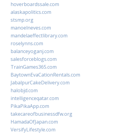
hoverboardssale.com
alaskapolitics.com
stsmp.org
manoelneves.com
mandelaeffectlibrary.com
roselynns.com
balanceyoganj.com
salesforceblogs.com
TrainGames365.com
BaytownEvaCationRentals.com
JabalpurCakeDelivery.com
halobjd.com
intelligenceqatar.com
PikaPikaApp.com
takecareofbusinessdfw.org
HamadaOfJapan.com
VersifyLifestyle.com