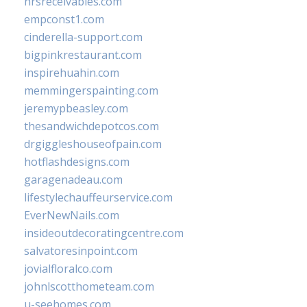
hrsreceivables.com
empconst1.com
cinderella-support.com
bigpinkrestaurant.com
inspirehuahin.com
memmingerspainting.com
jeremypbeasley.com
thesandwichdepotcos.com
drgiggleshouseofpain.com
hotflashdesigns.com
garagenadeau.com
lifestylechauffeurservice.com
EverNewNails.com
insideoutdecoratingcentre.com
salvatoresinpoint.com
jovialfloralco.com
johnlscotthometeam.com
u-seehomes.com