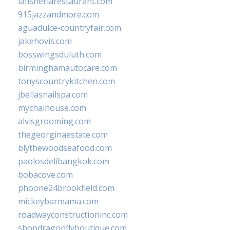
lafisheriarestaurant.com
915jazzandmore.com
aguadulce-countryfair.com
jakehovis.com
bosswingsduluth.com
birminghamautocare.com
tonyscountrykitchen.com
jbellasnailspa.com
mychaihouse.com
alvisgrooming.com
thegeorginaestate.com
blythewoodseafood.com
paolosdelibangkok.com
bobacove.com
phoone24brookfield.com
mickeybarmama.com
roadwayconstructioninc.com
shopdragonflyboutique.com