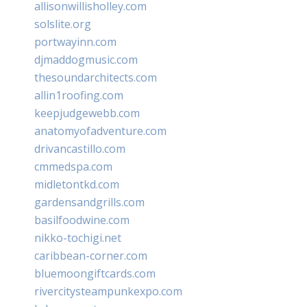
allisonwillisholley.com
solslite.org
portwayinn.com
djmaddogmusic.com
thesoundarchitects.com
allin1roofing.com
keepjudgewebb.com
anatomyofadventure.com
drivancastillo.com
cmmedspa.com
midletontkd.com
gardensandgrills.com
basilfoodwine.com
nikko-tochigi.net
caribbean-corner.com
bluemoongiftcards.com
rivercitysteampunkexpo.com