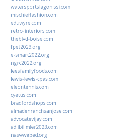
watersportslagonissi.com
mischieffashion.com
eduwyre.com
retro-interiors.com
theblvd-boise.com
fpet2023.org
e-smart2022.org
ngrc2022.org
leesfamilyfoods.com
lewis-lewis-cpas.com
eleontennis.com
cyetus.com
bradfordshops.com
almadenranchsanjose.com
advocatevijay.com
adlibilimler2023.com
naswwebed.org