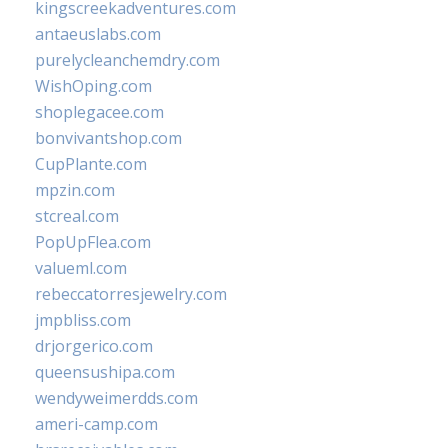
kingscreekadventures.com
antaeuslabs.com
purelycleanchemdry.com
WishOping.com
shoplegacee.com
bonvivantshop.com
CupPlante.com
mpzin.com
stcreal.com
PopUpFlea.com
valueml.com
rebeccatorresjewelry.com
jmpbliss.com
drjorgerico.com
queensushipa.com
wendyweimerdds.com
ameri-camp.com