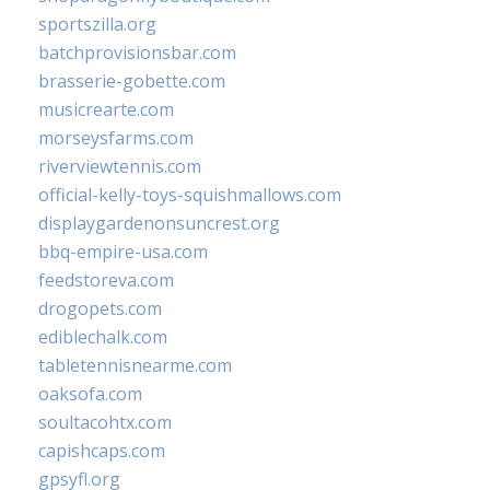
sportszilla.org
batchprovisionsbar.com
brasserie-gobette.com
musicrearte.com
morseysfarms.com
riverviewtennis.com
official-kelly-toys-squishmallows.com
displaygardenonsuncrest.org
bbq-empire-usa.com
feedstoreva.com
drogopets.com
ediblechalk.com
tabletennisnearme.com
oaksofa.com
soultacohtx.com
capishcaps.com
gpsyfl.org