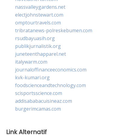
nassvalleygardens.net
electjohnstewart.com
omptourtravels.com
tribratanews-polreskebumen.com
rsudbayuasih.org
publikjurnalistik.org
juneteenthapparel.net
italywarm.com
journaloffinanceeconomics.com
kvk-kumari.org
foodscienceandtechnology.com
scisportsscience.com
addisababacuisineaz.com
burgerimcamas.com
Link Alternatif