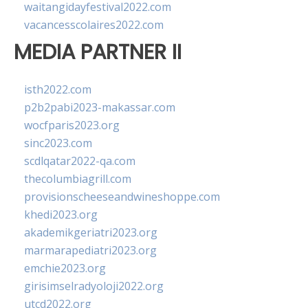
waitangidayfestival2022.com
vacancesscolaires2022.com
MEDIA PARTNER II
isth2022.com
p2b2pabi2023-makassar.com
wocfparis2023.org
sinc2023.com
scdlqatar2022-qa.com
thecolumbiagrill.com
provisionscheeseandwineshoppe.com
khedi2023.org
akademikgeriatri2023.org
marmarapediatri2023.org
emchie2023.org
girisimselradyoloji2022.org
utcd2022.org