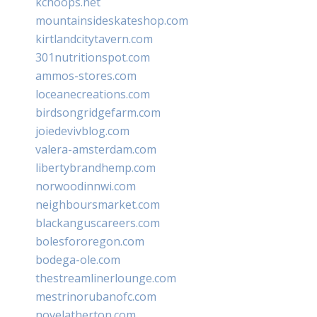
kchoops.net
mountainsideskateshop.com
kirtlandcitytavern.com
301nutritionspot.com
ammos-stores.com
loceanecreations.com
birdsongridgefarm.com
joiedevivblog.com
valera-amsterdam.com
libertybrandhemp.com
norwoodinnwi.com
neighboursmarket.com
blackanguscareers.com
bolesfororegon.com
bodega-ole.com
thestreamlinerlounge.com
mestrinorubanofc.com
novelatherton.com