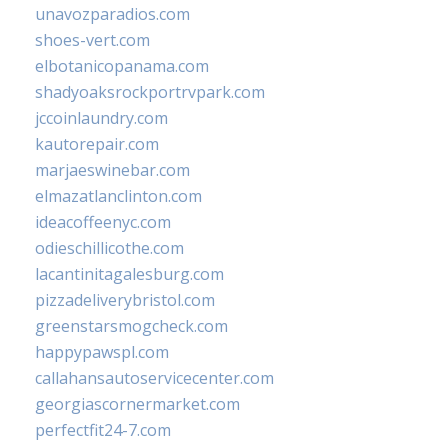
unavozparadios.com
shoes-vert.com
elbotanicopanama.com
shadyoaksrockportrvpark.com
jccoinlaundry.com
kautorepair.com
marjaeswinebar.com
elmazatlanclinton.com
ideacoffeenyc.com
odieschillicothe.com
lacantinitagalesburg.com
pizzadeliverybristol.com
greenstarsmogcheck.com
happypawspl.com
callahansautoservicecenter.com
georgiascornermarket.com
perfectfit24-7.com