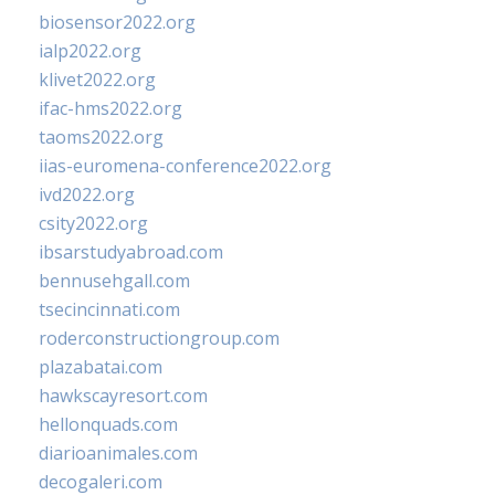
biosensor2022.org
ialp2022.org
klivet2022.org
ifac-hms2022.org
taoms2022.org
iias-euromena-conference2022.org
ivd2022.org
csity2022.org
ibsarstudyabroad.com
bennusehgall.com
tsecincinnati.com
roderconstructiongroup.com
plazabatai.com
hawkscayresort.com
hellonquads.com
diarioanimales.com
decogaleri.com