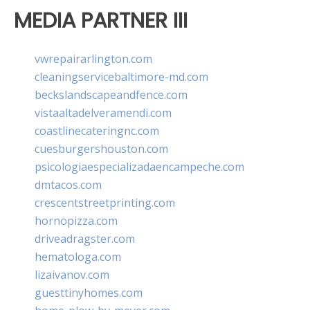
MEDIA PARTNER III
vwrepairarlington.com
cleaningservicebaltimore-md.com
beckslandscapeandfence.com
vistaaltadelveramendi.com
coastlinecateringnc.com
cuesburgershouston.com
psicologiaespecializadaencampeche.com
dmtacos.com
crescentstreetprinting.com
hornopizza.com
driveadragster.com
hematologa.com
lizaivanov.com
guesttinyhomes.com