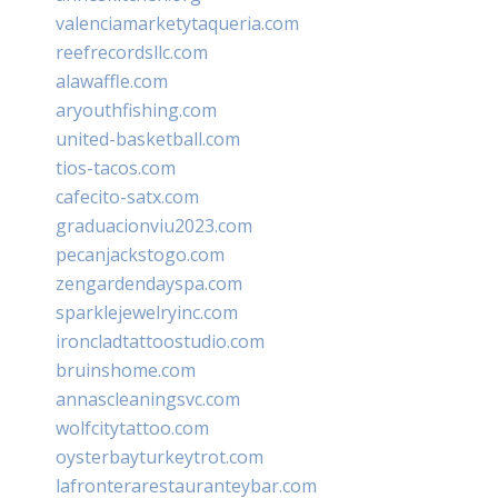
valenciamarketytaqueria.com
reefrecordsllc.com
alawaffle.com
aryouthfishing.com
united-basketball.com
tios-tacos.com
cafecito-satx.com
graduacionviu2023.com
pecanjackstogo.com
zengardendayspa.com
sparklejewelryinc.com
ironcladtattoostudio.com
bruinshome.com
annascleaningsvc.com
wolfcitytattoo.com
oysterbayturkeytrot.com
lafronterarestauranteybar.com