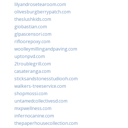
lilyandrosetearoom.com
olivesburgberrypatch.com
theslushkids.com
giobastian.com
glpascensori.com
rifloorepoxy.com
woolleymillingandpaving.com
uptonpvd.com
2troublegrill.com
casateranga.com
sticksandstonesstudiooh.com
walkers-treeservice.com
shopmossi.com
untamedcollectivesd.com
mxpwellness.com
infernocanine.com
thepaperhousecollection.com