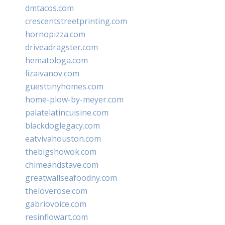
dmtacos.com
crescentstreetprinting.com
hornopizza.com
driveadragster.com
hematologa.com
lizaivanov.com
guesttinyhomes.com
home-plow-by-meyer.com
palatelatincuisine.com
blackdoglegacy.com
eatvivahouston.com
thebigshowok.com
chimeandstave.com
greatwallseafoodny.com
theloverose.com
gabriovoice.com
resinflowart.com