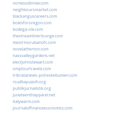
norwoodinnwi.com
neighboursmarket.com
blackanguscareers.com
bolesfororegon.com
bodega-ole.com
thestreamlinerlounge.com
mestrinorubanofc.com
novelatherton.com
nassvalleygardens.net
electjohnstewart.com
omptourtravels.com
tribratanews-polreskebumen.com
rsudbayuasih.org
publikjurnalistik.org
juneteenthapparel.net
italywarm.com
journaloffinanceeconomics.com