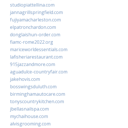
studiopiattellina.com
jannagrillspringfield.com
fujiyamacharleston.com
elpatronchardon.com
donglaishun-order.com
fiamc-rome2022.org
mariceworldessentials.com
lafisheriarestaurant.com
915jazzandmore.com
aguadulce-countryfair.com
jakehovis.com
bosswingsduluth.com
birminghamautocare.com
tonyscountrykitchen.com
jbellasnailspa.com
mychaihouse.com
alvisgrooming.com