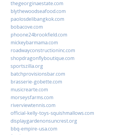
thegeorginaestate.com
blythewoodseafood.com
paolosdelibangkok.com
bobacove.com
phoone24brookfield.com
mickeybarmama.com
roadwayconstructioninc.com
shopdragonflyboutique.com
sportszilla.org
batchprovisionsbar.com
brasserie-gobette.com
musicrearte.com
morseysfarms.com
riverviewtennis.com
official-kelly-toys-squishmallows.com
displaygardenonsuncrest.org
bbq-empire-usa.com