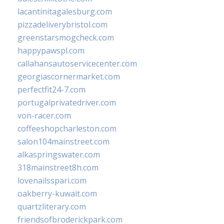
lacantinitagalesburg.com
pizzadeliverybristol.com
greenstarsmogcheck.com
happypawspl.com
callahansautoservicecenter.com
georgiascornermarket.com
perfectfit24-7.com
portugalprivatedriver.com
von-racer.com
coffeeshopcharleston.com
salon104mainstreet.com
alkaspringswater.com
318mainstreet8h.com
lovenailsspari.com
oakberry-kuwait.com
quartzliterary.com
friendsofbroderickpark.com