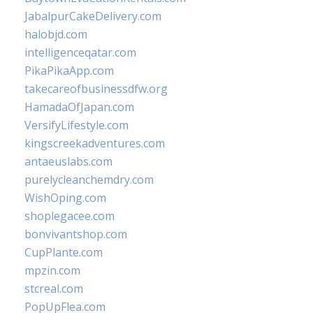
JabalpurCakeDelivery.com
halobjd.com
intelligenceqatar.com
PikaPikaApp.com
takecareofbusinessdfw.org
HamadaOfJapan.com
VersifyLifestyle.com
kingscreekadventures.com
antaeuslabs.com
purelycleanchemdry.com
WishOping.com
shoplegacee.com
bonvivantshop.com
CupPlante.com
mpzin.com
stcreal.com
PopUpFlea.com