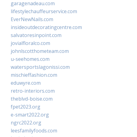
garagenadeau.com
lifestylechauffeurservice.com
EverNewNails.com
insideoutdecoratingcentre.com
salvatoresinpoint.com
jovialfloralco.com
johnlscotthometeam.com
u-seehomes.com
watersportslagonissi.com
mischieffashion.com
eduwyre.com
retro-interiors.com
theblvd-boise.com
fpet2023.org
e-smart2022.org
ngrc2022.org
leesfamilyfoods.com