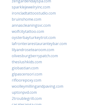
zengardendayspa.com
sparklejewelryinc.com
ironcladtattoostudio.com
bruinshome.com
annascleaningsvc.com
wolfcitytattoo.com
oysterbayturkeytrot.com
lafronterarestauranteybar.com
lilyandrosetearoom.com
olivesburgberrypatch.com
theslushkids.com
giobastian.com
glpascensori.com
rifloorepoxy.com
woolleymillingandpaving.com
uptonpvd.com
2troublegrill.com
casateranga.com