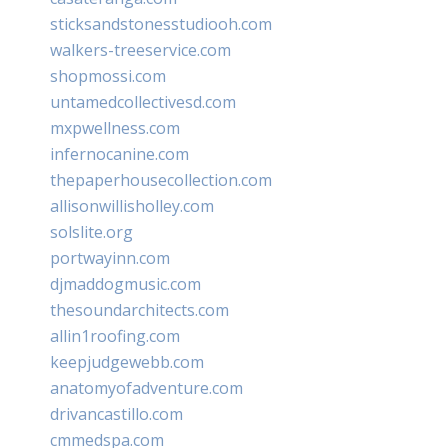
sticksandstonesstudiooh.com
walkers-treeservice.com
shopmossi.com
untamedcollectivesd.com
mxpwellness.com
infernocanine.com
thepaperhousecollection.com
allisonwillisholley.com
solslite.org
portwayinn.com
djmaddogmusic.com
thesoundarchitects.com
allin1roofing.com
keepjudgewebb.com
anatomyofadventure.com
drivancastillo.com
cmmedspa.com