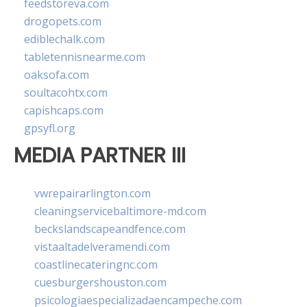
feedstoreva.com
drogopets.com
ediblechalk.com
tabletennisnearme.com
oaksofa.com
soultacohtx.com
capishcaps.com
gpsyfl.org
MEDIA PARTNER III
vwrepairarlington.com
cleaningservicebaltimore-md.com
beckslandscapeandfence.com
vistaaltadelveramendi.com
coastlinecateringnc.com
cuesburgershouston.com
psicologiaespecializadaencampeche.com