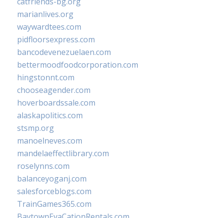
catfriends-bg.org
marianlives.org
waywardtees.com
pidfloorsexpress.com
bancodevenezuelaen.com
bettermoodfoodcorporation.com
hingstonnt.com
chooseagender.com
hoverboardssale.com
alaskapolitics.com
stsmp.org
manoelneves.com
mandelaeffectlibrary.com
roselynns.com
balanceyoganj.com
salesforceblogs.com
TrainGames365.com
BaytownEvaCationRentals.com