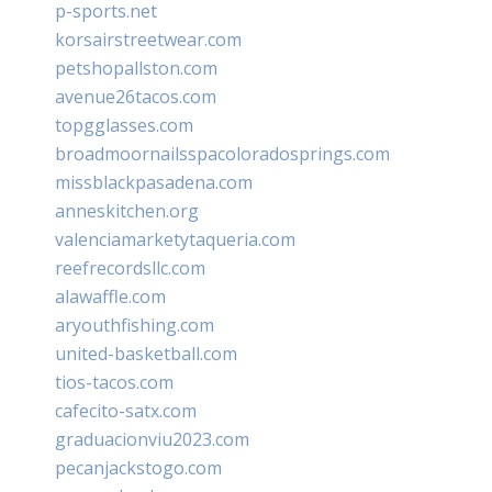
p-sports.net
korsairstreetwear.com
petshopallston.com
avenue26tacos.com
topgglasses.com
broadmoornailsspacoloradosprings.com
missblackpasadena.com
anneskitchen.org
valenciamarketytaqueria.com
reefrecordsllc.com
alawaffle.com
aryouthfishing.com
united-basketball.com
tios-tacos.com
cafecito-satx.com
graduacionviu2023.com
pecanjackstogo.com