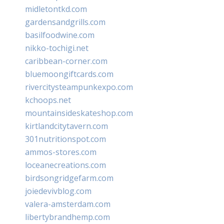
midletontkd.com
gardensandgrills.com
basilfoodwine.com
nikko-tochigi.net
caribbean-corner.com
bluemoongiftcards.com
rivercitysteampunkexpo.com
kchoops.net
mountainsideskateshop.com
kirtlandcitytavern.com
301nutritionspot.com
ammos-stores.com
loceanecreations.com
birdsongridgefarm.com
joiedevivblog.com
valera-amsterdam.com
libertybrandhemp.com