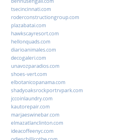
bennusehgall.com
tsecincinnati.com
roderconstructiongroup.com
plazabatai.com
hawkscayresort.com
hellonquads.com
diarioanimales.com
decogaleri.com
unavozparadios.com
shoes-vert.com
elbotanicopanama.com
shadyoaksrockportrvpark.com
jccoinlaundry.com
kautorepair.com
marjaeswinebar.com
elmazatlanclinton.com
ideacoffeenyc.com
odieschillicothe.com