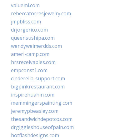
valueml.com
rebeccatorresjewelry.com
jmpbliss.com
drjorgerico.com
queensushipa.com
wendyweimerdds.com
ameri-camp.com
hrsreceivables.com
empconst1.com
cinderella-support.com
bigpinkrestaurant.com
inspirehuahin.com
memmingerspainting.com
jeremypbeasley.com
thesandwichdepotcos.com
drgiggleshouseofpain.com
hotflashdesigns.com