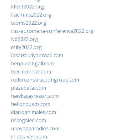
klivet2022.org
ifac-hms2022.org
taoms2022.org
iias-euromena-conference2022.org
ivd2022.org
csity2022.org
ibsarstudyabroad.com
bennusehgall.com
tsecincinnati.com
roderconstructiongroup.com
plazabatai.com
hawkscayresort.com
hellonquads.com
diarioanimales.com
decogaleri.com
unavozparadios.com
shoes-vert.com