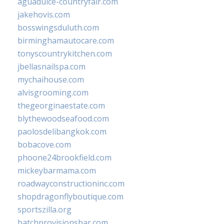
aguadulce-countryfair.com
jakehovis.com
bosswingsduluth.com
birminghamautocare.com
tonyscountrykitchen.com
jbellasnailspa.com
mychaihouse.com
alvisgrooming.com
thegeorginaestate.com
blythewoodseafood.com
paolosdelibangkok.com
bobacove.com
phoone24brookfield.com
mickeybarmama.com
roadwayconstructioninc.com
shopdragonflyboutique.com
sportszilla.org
batchprovisionsbar.com