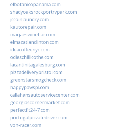
elbotanicopanama.com
shadyoaksrockportrvpark.com
jccoinlaundry.com
kautorepair.com
marjaeswinebar.com
elmazatlanclinton.com
ideacoffeenyc.com
odieschillicothe.com
lacantinitagalesburg.com
pizzadeliverybristol.com
greenstarsmogcheck.com
happypawspl.com
callahansautoservicecenter.com
georgiascornermarket.com
perfectfit24-7.com
portugalprivatedriver.com
von-racer.com