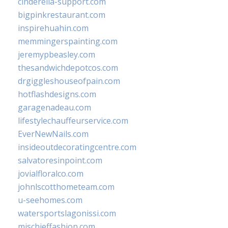
cinderella-support.com
bigpinkrestaurant.com
inspirehuahin.com
memmingerspainting.com
jeremypbeasley.com
thesandwichdepotcos.com
drgiggleshouseofpain.com
hotflashdesigns.com
garagenadeau.com
lifestylechauffeurservice.com
EverNewNails.com
insideoutdecoratingcentre.com
salvatoresinpoint.com
jovialfloralco.com
johnlscotthometeam.com
u-seehomes.com
watersportslagonissi.com
mischieffashion.com