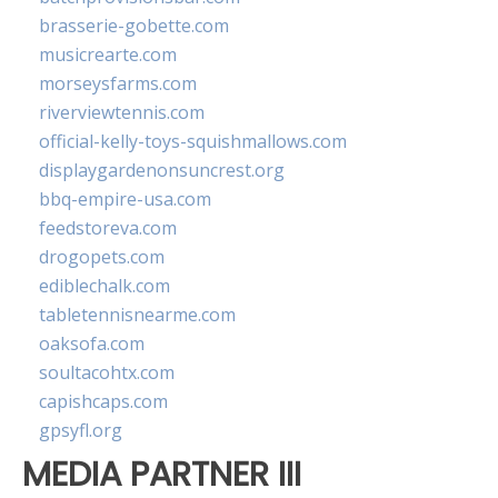
brasserie-gobette.com
musicrearte.com
morseysfarms.com
riverviewtennis.com
official-kelly-toys-squishmallows.com
displaygardenonsuncrest.org
bbq-empire-usa.com
feedstoreva.com
drogopets.com
ediblechalk.com
tabletennisnearme.com
oaksofa.com
soultacohtx.com
capishcaps.com
gpsyfl.org
MEDIA PARTNER III