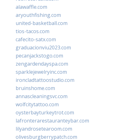
alawaffle.com
aryouthfishing.com
united-basketball.com
tios-tacos.com
cafecito-satx.com
graduacionviu2023.com
pecanjackstogo.com
zengardendayspa.com
sparklejewelryinc.com
ironcladtattoostudio.com
bruinshome.com
annascleaningsvc.com
wolfcitytattoo.com
oysterbayturkeytrot.com
lafronterarestauranteybar.com
lilyandrosetearoom.com
olivesburgberrypatch.com