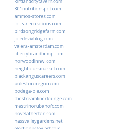
kirtlandcitytavern.com
301nutritionspot.com
ammos-stores.com
loceanecreations.com
birdsongridgefarm.com
joiedevivblog.com
valera-amsterdam.com
libertybrandhemp.com
norwoodinnwi.com
neighboursmarket.com
blackanguscareers.com
bolesfororegon.com
bodega-ole.com
thestreamlinerlounge.com
mestrinorubanofc.com
novelatherton.com
nassvalleygardens.net
electjohnstewart.com