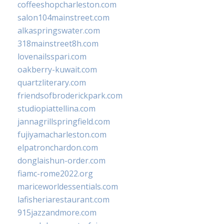
coffeeshopcharleston.com
salon104mainstreet.com
alkaspringswater.com
318mainstreet8h.com
lovenailsspari.com
oakberry-kuwait.com
quartzliterary.com
friendsofbroderickpark.com
studiopiattellina.com
jannagrillspringfield.com
fujiyamacharleston.com
elpatronchardon.com
donglaishun-order.com
fiamc-rome2022.org
mariceworldessentials.com
lafisheriarestaurant.com
915jazzandmore.com