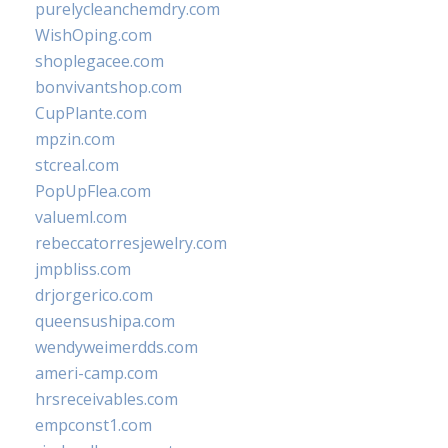
purelycleanchemdry.com
WishOping.com
shoplegacee.com
bonvivantshop.com
CupPlante.com
mpzin.com
stcreal.com
PopUpFlea.com
valueml.com
rebeccatorresjewelry.com
jmpbliss.com
drjorgerico.com
queensushipa.com
wendyweimerdds.com
ameri-camp.com
hrsreceivables.com
empconst1.com