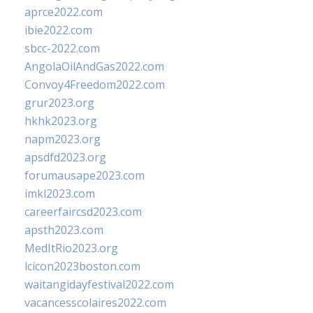
aprce2022.com
ibie2022.com
sbcc-2022.com
AngolaOilAndGas2022.com
Convoy4Freedom2022.com
grur2023.org
hkhk2023.org
napm2023.org
apsdfd2023.org
forumausape2023.com
imkl2023.com
careerfaircsd2023.com
apsth2023.com
MedItRio2023.org
lcicon2023boston.com
waitangidayfestival2022.com
vacancesscolaires2022.com