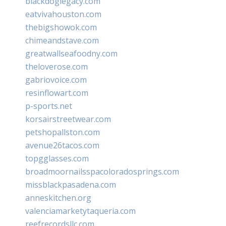
blackdoglegacy.com
eatvivahouston.com
thebigshowok.com
chimeandstave.com
greatwallseafoodny.com
theloverose.com
gabriovoice.com
resinflowart.com
p-sports.net
korsairstreetwear.com
petshopallston.com
avenue26tacos.com
topgglasses.com
broadmoornailsspacoloradosprings.com
missblackpasadena.com
anneskitchen.org
valenciamarketytaqueria.com
reefrecordsllc.com