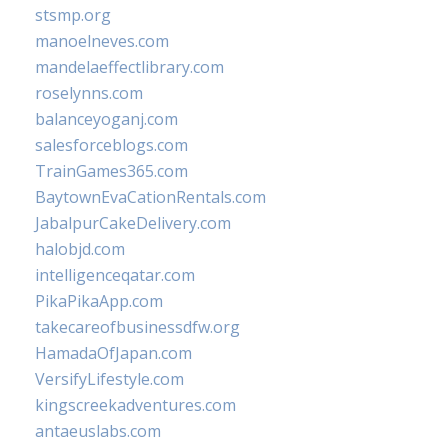
stsmp.org
manoelneves.com
mandelaeffectlibrary.com
roselynns.com
balanceyoganj.com
salesforceblogs.com
TrainGames365.com
BaytownEvaCationRentals.com
JabalpurCakeDelivery.com
halobjd.com
intelligenceqatar.com
PikaPikaApp.com
takecareofbusinessdfw.org
HamadaOfJapan.com
VersifyLifestyle.com
kingscreekadventures.com
antaeuslabs.com