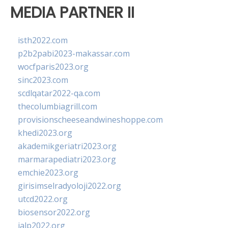
MEDIA PARTNER II
isth2022.com
p2b2pabi2023-makassar.com
wocfparis2023.org
sinc2023.com
scdlqatar2022-qa.com
thecolumbiagrill.com
provisionscheeseandwineshoppe.com
khedi2023.org
akademikgeriatri2023.org
marmarapediatri2023.org
emchie2023.org
girisimselradyoloji2022.org
utcd2022.org
biosensor2022.org
ialp2022.org