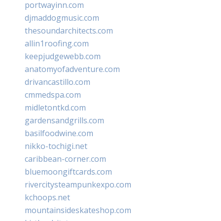
portwayinn.com
djmaddogmusic.com
thesoundarchitects.com
allin1roofing.com
keepjudgewebb.com
anatomyofadventure.com
drivancastillo.com
cmmedspa.com
midletontkd.com
gardensandgrills.com
basilfoodwine.com
nikko-tochigi.net
caribbean-corner.com
bluemoongiftcards.com
rivercitysteampunkexpo.com
kchoops.net
mountainsideskateshop.com