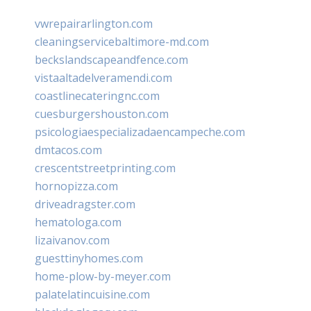
vwrepairarlington.com
cleaningservicebaltimore-md.com
beckslandscapeandfence.com
vistaaltadelveramendi.com
coastlinecateringnc.com
cuesburgershouston.com
psicologiaespecializadaencampeche.com
dmtacos.com
crescentstreetprinting.com
hornopizza.com
driveadragster.com
hematologa.com
lizaivanov.com
guesttinyhomes.com
home-plow-by-meyer.com
palatelatincuisine.com