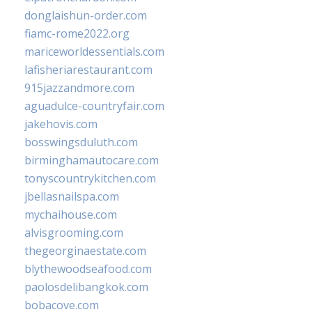
donglaishun-order.com
fiamc-rome2022.org
mariceworldessentials.com
lafisheriarestaurant.com
915jazzandmore.com
aguadulce-countryfair.com
jakehovis.com
bosswingsduluth.com
birminghamautocare.com
tonyscountrykitchen.com
jbellasnailspa.com
mychaihouse.com
alvisgrooming.com
thegeorginaestate.com
blythewoodseafood.com
paolosdelibangkok.com
bobacove.com