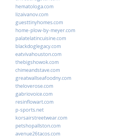
hematologa.com
lizaivanov.com
guesttinyhomes.com
home-plow-by-meyer.com
palatelatincuisine.com
blackdoglegacy.com
eatvivahouston.com
thebigshowok.com
chimeandstave.com
greatwallseafoodny.com
theloverose.com
gabriovoice.com
resinflowart.com
p-sports.net
korsairstreetwear.com
petshopallston.com
avenue26tacos.com