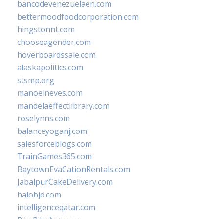
bancodevenezuelaen.com
bettermoodfoodcorporation.com
hingstonnt.com
chooseagender.com
hoverboardssale.com
alaskapolitics.com
stsmp.org
manoelneves.com
mandelaeffectlibrary.com
roselynns.com
balanceyoganj.com
salesforceblogs.com
TrainGames365.com
BaytownEvaCationRentals.com
JabalpurCakeDelivery.com
halobjd.com
intelligenceqatar.com