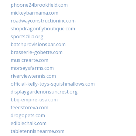
phoone24brookfield.com
mickeybarmama.com
roadwayconstructioninc.com
shopdragonflyboutique.com
sportszilla.org
batchprovisionsbar.com
brasserie-gobette.com
musicrearte.com
morseysfarms.com
riverviewtennis.com
official-kelly-toys-squishmallows.com
displaygardenonsuncrest.org
bbq-empire-usa.com
feedstoreva.com
drogopets.com
ediblechalk.com
tabletennisnearme.com