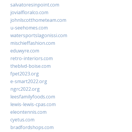
salvatoresinpoint.com
jovialfloralco.com
johnlscotthometeam.com
u-seehomes.com
watersportslagonissi.com
mischieffashion.com
eduwyre.com
retro-interiors.com
theblvd-boise.com
fpet2023.org
e-smart2022.org
ngrc2022.org
leesfamilyfoods.com
lewis-lewis-cpas.com
eleontennis.com
cyetus.com
bradfordshops.com