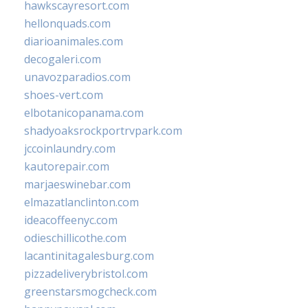
hawkscayresort.com
hellonquads.com
diarioanimales.com
decogaleri.com
unavozparadios.com
shoes-vert.com
elbotanicopanama.com
shadyoaksrockportrvpark.com
jccoinlaundry.com
kautorepair.com
marjaeswinebar.com
elmazatlanclinton.com
ideacoffeenyc.com
odieschillicothe.com
lacantinitagalesburg.com
pizzadeliverybristol.com
greenstarsmogcheck.com