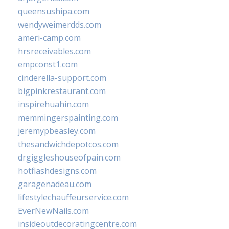
queensushipa.com
wendyweimerdds.com
ameri-camp.com
hrsreceivables.com
empconst1.com
cinderella-support.com
bigpinkrestaurant.com
inspirehuahin.com
memmingerspainting.com
jeremypbeasley.com
thesandwichdepotcos.com
drgiggleshouseofpain.com
hotflashdesigns.com
garagenadeau.com
lifestylechauffeurservice.com
EverNewNails.com
insideoutdecoratingcentre.com