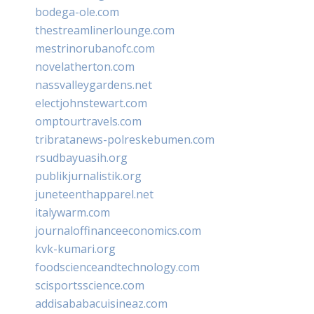
bodega-ole.com
thestreamlinerlounge.com
mestrinorubanofc.com
novelatherton.com
nassvalleygardens.net
electjohnstewart.com
omptourtravels.com
tribratanews-polreskebumen.com
rsudbayuasih.org
publikjurnalistik.org
juneteenthapparel.net
italywarm.com
journaloffinanceeconomics.com
kvk-kumari.org
foodscienceandtechnology.com
scisportsscience.com
addisababacuisineaz.com