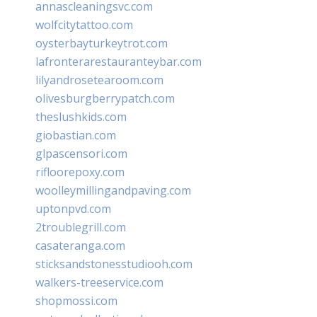
annascleaningsvc.com
wolfcitytattoo.com
oysterbayturkeytrot.com
lafronterarestauranteybar.com
lilyandrosetearoom.com
olivesburgberrypatch.com
theslushkids.com
giobastian.com
glpascensori.com
rifloorepoxy.com
woolleymillingandpaving.com
uptonpvd.com
2troublegrill.com
casateranga.com
sticksandstonesstudiooh.com
walkers-treeservice.com
shopmossi.com