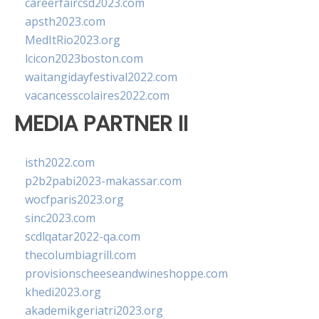
careerfaircsd2023.com
apsth2023.com
MedItRio2023.org
lcicon2023boston.com
waitangidayfestival2022.com
vacancesscolaires2022.com
MEDIA PARTNER II
isth2022.com
p2b2pabi2023-makassar.com
wocfparis2023.org
sinc2023.com
scdlqatar2022-qa.com
thecolumbiagrill.com
provisionscheeseandwineshoppe.com
khedi2023.org
akademikgeriatri2023.org