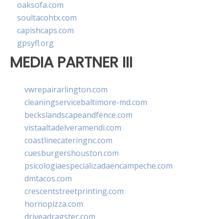
oaksofa.com
soultacohtx.com
capishcaps.com
gpsyfl.org
MEDIA PARTNER III
vwrepairarlington.com
cleaningservicebaltimore-md.com
beckslandscapeandfence.com
vistaaltadelveramendi.com
coastlinecateringnc.com
cuesburgershouston.com
psicologiaespecializadaencampeche.com
dmtacos.com
crescentstreetprinting.com
hornopizza.com
driveadragster.com