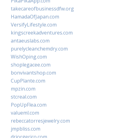
PikaPikaApp.com
takecareofbusinessdfw.org
HamadaOfJapan.com
VersifyLifestyle.com
kingscreekadventures.com
antaeuslabs.com
purelycleanchemdry.com
WishOping.com
shoplegacee.com
bonvivantshop.com
CupPlante.com
mpzin.com
stcreal.com
PopUpFlea.com
valueml.com
rebeccatorresjewelry.com
jmpbliss.com
drjorgerico.com