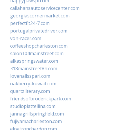
happypawspl.com
callahansautoservicecenter.com
georgiascornermarket.com
perfectfit24-7.com
portugalprivatedriver.com
von-racer.com
coffeeshopcharleston.com
salon104mainstreet.com
alkaspringswater.com
318mainstreet8h.com
lovenailsspari.com
oakberry-kuwait.com
quartzliterary.com
friendsofbroderickpark.com
studiopiattellina.com
jannagrillspringfield.com
fujiyamacharleston.com
elpatronchardon.com