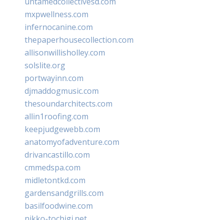
untamedcollectivesd.com
mxpwellness.com
infernocanine.com
thepaperhousecollection.com
allisonwillisholley.com
solslite.org
portwayinn.com
djmaddogmusic.com
thesoundarchitects.com
allin1roofing.com
keepjudgewebb.com
anatomyofadventure.com
drivancastillo.com
cmmedspa.com
midletontkd.com
gardensandgrills.com
basilfoodwine.com
nikko-tochigi.net