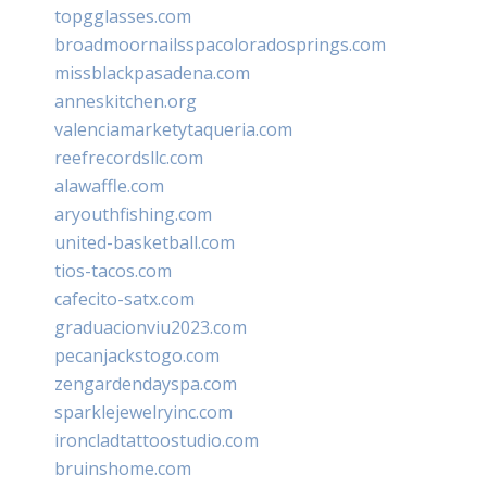
topgglasses.com
broadmoornailsspacoloradosprings.com
missblackpasadena.com
anneskitchen.org
valenciamarketytaqueria.com
reefrecordsllc.com
alawaffle.com
aryouthfishing.com
united-basketball.com
tios-tacos.com
cafecito-satx.com
graduacionviu2023.com
pecanjackstogo.com
zengardendayspa.com
sparklejewelryinc.com
ironcladtattoostudio.com
bruinshome.com