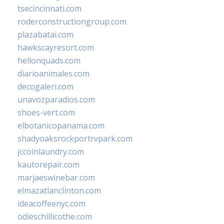
tsecincinnati.com
roderconstructiongroup.com
plazabatai.com
hawkscayresort.com
hellonquads.com
diarioanimales.com
decogaleri.com
unavozparadios.com
shoes-vert.com
elbotanicopanama.com
shadyoaksrockportrvpark.com
jccoinlaundry.com
kautorepair.com
marjaeswinebar.com
elmazatlanclinton.com
ideacoffeenyc.com
odieschillicothe.com