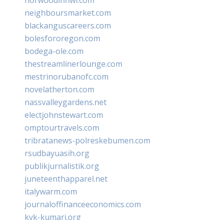
neighboursmarket.com
blackanguscareers.com
bolesfororegon.com
bodega-ole.com
thestreamlinerlounge.com
mestrinorubanofc.com
novelatherton.com
nassvalleygardens.net
electjohnstewart.com
omptourtravels.com
tribratanews-polreskebumen.com
rsudbayuasih.org
publikjurnalistik.org
juneteenthapparel.net
italywarm.com
journaloffinanceeconomics.com
kvk-kumari.org