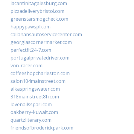
lacantinitagalesburg.com
pizzadeliverybristol.com
greenstarsmogcheck.com
happypawspl.com
callahansautoservicecenter.com
georgiascornermarket.com
perfectfit24-7.com
portugalprivatedriver.com
von-racer.com
coffeeshopcharleston.com
salon104mainstreet.com
alkaspringswater.com
318mainstreet8h.com
lovenailsspari.com
oakberry-kuwait.com
quartzliterary.com
friendsofbroderickpark.com