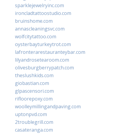
sparklejewelryinc.com
ironcladtattoostudio.com
bruinshome.com
annascleaningsvc.com
wolfcitytattoo.com
oysterbayturkeytrot.com
lafronterarestauranteybar.com
lilyandrosetearoom.com
olivesburgberrypatch.com
theslushkids.com
giobastian.com
glpascensori.com
rifloorepoxy.com
woolleymillingandpaving.com
uptonpvd.com
2troublegrill.com
casateranga.com