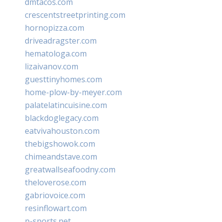
dmtacos.com
crescentstreetprinting.com
hornopizza.com
driveadragster.com
hematologa.com
lizaivanov.com
guesttinyhomes.com
home-plow-by-meyer.com
palatelatincuisine.com
blackdoglegacy.com
eatvivahouston.com
thebigshowok.com
chimeandstave.com
greatwallseafoodny.com
theloverose.com
gabriovoice.com
resinflowart.com
p-sports.net