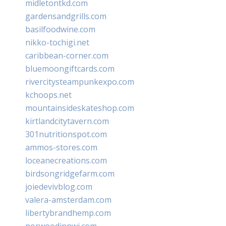
midletontkd.com
gardensandgrills.com
basilfoodwine.com
nikko-tochigi.net
caribbean-corner.com
bluemoongiftcards.com
rivercitysteampunkexpo.com
kchoops.net
mountainsideskateshop.com
kirtlandcitytavern.com
301nutritionspot.com
ammos-stores.com
loceanecreations.com
birdsongridgefarm.com
joiedevivblog.com
valera-amsterdam.com
libertybrandhemp.com
norwoodinnwi.com