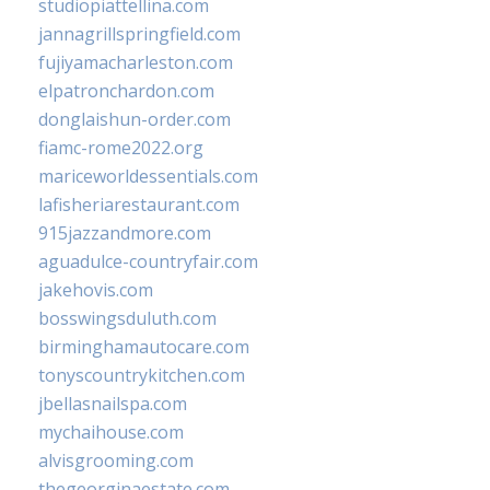
studiopiattellina.com
jannagrillspringfield.com
fujiyamacharleston.com
elpatronchardon.com
donglaishun-order.com
fiamc-rome2022.org
mariceworldessentials.com
lafisheriarestaurant.com
915jazzandmore.com
aguadulce-countryfair.com
jakehovis.com
bosswingsduluth.com
birminghamautocare.com
tonyscountrykitchen.com
jbellasnailspa.com
mychaihouse.com
alvisgrooming.com
thegeorginaestate.com