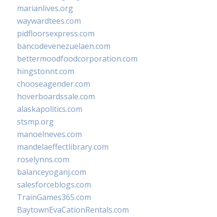
marianlives.org
waywardtees.com
pidfloorsexpress.com
bancodevenezuelaen.com
bettermoodfoodcorporation.com
hingstonnt.com
chooseagender.com
hoverboardssale.com
alaskapolitics.com
stsmp.org
manoelneves.com
mandelaeffectlibrary.com
roselynns.com
balanceyoganj.com
salesforceblogs.com
TrainGames365.com
BaytownEvaCationRentals.com