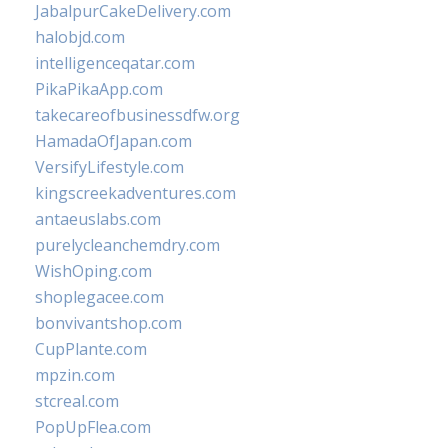
JabalpurCakeDelivery.com
halobjd.com
intelligenceqatar.com
PikaPikaApp.com
takecareofbusinessdfw.org
HamadaOfJapan.com
VersifyLifestyle.com
kingscreekadventures.com
antaeuslabs.com
purelycleanchemdry.com
WishOping.com
shoplegacee.com
bonvivantshop.com
CupPlante.com
mpzin.com
stcreal.com
PopUpFlea.com