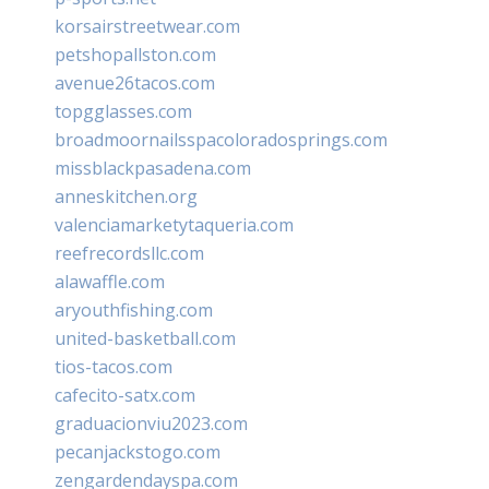
korsairstreetwear.com
petshopallston.com
avenue26tacos.com
topgglasses.com
broadmoornailsspacoloradosprings.com
missblackpasadena.com
anneskitchen.org
valenciamarketytaqueria.com
reefrecordsllc.com
alawaffle.com
aryouthfishing.com
united-basketball.com
tios-tacos.com
cafecito-satx.com
graduacionviu2023.com
pecanjackstogo.com
zengardendayspa.com