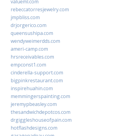
valueml.com
rebeccatorresjewelry.com
jmpbliss.com
drjorgerico.com
queensushipa.com
wendyweimerdds.com
ameri-camp.com
hrsreceivables.com
empconst1.com
cinderella-support.com
bigpinkrestaurant.com
inspirehuahin.com
memmingerspainting.com
jeremypbeasley.com
thesandwichdepotcos.com
drgiggleshouseofpain.com
hotflashdesigns.com
garagenadeau.com