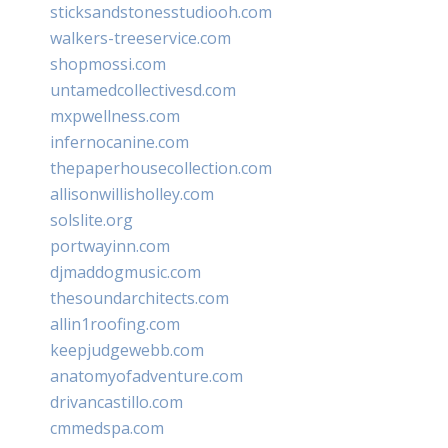
sticksandstonesstudiooh.com
walkers-treeservice.com
shopmossi.com
untamedcollectivesd.com
mxpwellness.com
infernocanine.com
thepaperhousecollection.com
allisonwillisholley.com
solslite.org
portwayinn.com
djmaddogmusic.com
thesoundarchitects.com
allin1roofing.com
keepjudgewebb.com
anatomyofadventure.com
drivancastillo.com
cmmedspa.com