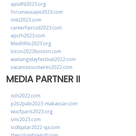
apsdfd2023.org
forumausape2023.com
imkl2023.com
careerfaircsd2023.com
apsth2023.com
MedItRio2023.org
lcicon2023boston.com
waitangidayfestival2022.com
vacancesscolaires2022.com
MEDIA PARTNER II
isth2022.com
p2b2pabi2023-makassar.com
wocfparis2023.org
sinc2023.com
scdlqatar2022-qa.com
thecolumbiagrill.com