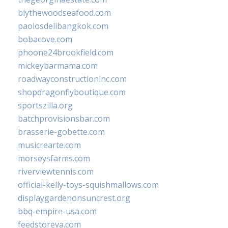
blythewoodseafood.com
paolosdelibangkok.com
bobacove.com
phoone24brookfield.com
mickeybarmama.com
roadwayconstructioninc.com
shopdragonflyboutique.com
sportszilla.org
batchprovisionsbar.com
brasserie-gobette.com
musicrearte.com
morseysfarms.com
riverviewtennis.com
official-kelly-toys-squishmallows.com
displaygardenonsuncrest.org
bbq-empire-usa.com
feedstoreva.com