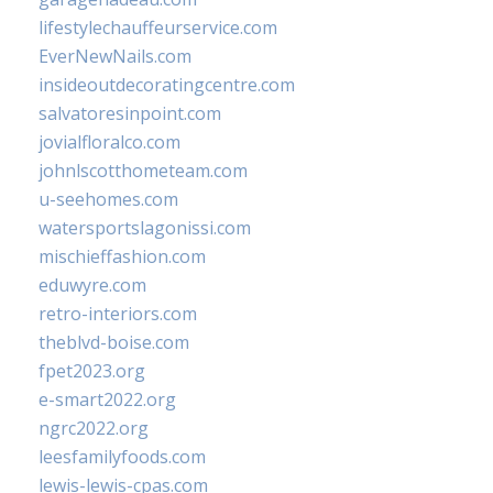
lifestylechauffeurservice.com
EverNewNails.com
insideoutdecoratingcentre.com
salvatoresinpoint.com
jovialfloralco.com
johnlscotthometeam.com
u-seehomes.com
watersportslagonissi.com
mischieffashion.com
eduwyre.com
retro-interiors.com
theblvd-boise.com
fpet2023.org
e-smart2022.org
ngrc2022.org
leesfamilyfoods.com
lewis-lewis-cpas.com