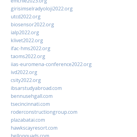
emchie2023.org
girisimselradyoloji2022.org
utcd2022.org
biosensor2022.org
ialp2022.org
klivet2022.org
ifac-hms2022.org
taoms2022.org
iias-euromena-conference2022.org
ivd2022.org
csity2022.org
ibsarstudyabroad.com
bennusehgall.com
tsecincinnati.com
roderconstructiongroup.com
plazabatai.com
hawkscayresort.com
hellonquads.com