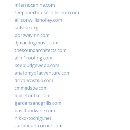
infernocanine.com
thepaperhousecollection.com
allisonwillisholley.com
solslite.org
portwayinn.com
djmaddogmusic.com
thesoundarchitects.com
allin1roofing.com
keepjudgewebb.com
anatomyofadventure.com
drivancastillo.com
cmmedspa.com
midletontkd.com
gardensandgrills.com
basilfoodwine.com
nikko-tochigi.net
caribbean-corner.com