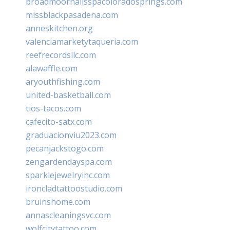
broadmoornailsspacoloradosprings.com
missblackpasadena.com
anneskitchen.org
valenciamarketytaqueria.com
reefrecordsllc.com
alawaffle.com
aryouthfishing.com
united-basketball.com
tios-tacos.com
cafecito-satx.com
graduacionviu2023.com
pecanjackstogo.com
zengardendayspa.com
sparklejewelryinc.com
ironcladtattoostudio.com
bruinshome.com
annascleaningsvc.com
wolfcitytattoo.com