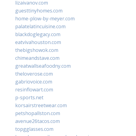
lizaivanov.com
guesttinyhomes.com
home-plow-by-meyer.com
palatelatincuisine.com
blackdoglegacy.com
eatvivahouston.com
thebigshowok.com
chimeandstave.com
greatwallseafoodny.com
theloverose.com
gabriovoice.com
resinflowart.com
p-sports.net
korsairstreetwear.com
petshopallston.com
avenue26tacos.com
topgglasses.com