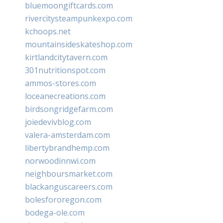
bluemoongiftcards.com
rivercitysteampunkexpo.com
kchoops.net
mountainsideskateshop.com
kirtlandcitytavern.com
301nutritionspot.com
ammos-stores.com
loceanecreations.com
birdsongridgefarm.com
joiedevivblog.com
valera-amsterdam.com
libertybrandhemp.com
norwoodinnwi.com
neighboursmarket.com
blackanguscareers.com
bolesfororegon.com
bodega-ole.com