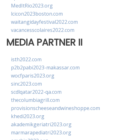
MedItRio2023.org
lcicon2023boston.com
waitangidayfestival2022.com
vacancesscolaires2022.com
MEDIA PARTNER II
isth2022.com
p2b2pabi2023-makassar.com
wocfparis2023.org
sinc2023.com
scdlqatar2022-qa.com
thecolumbiagrill.com
provisionscheeseandwineshoppe.com
khedi2023.org
akademikgeriatri2023.org
marmarapediatri2023.org