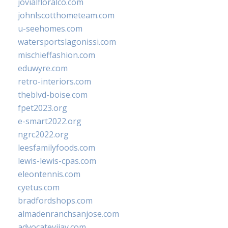
jovialfloralco.com
johnlscotthometeam.com
u-seehomes.com
watersportslagonissi.com
mischieffashion.com
eduwyre.com
retro-interiors.com
theblvd-boise.com
fpet2023.org
e-smart2022.org
ngrc2022.org
leesfamilyfoods.com
lewis-lewis-cpas.com
eleontennis.com
cyetus.com
bradfordshops.com
almadenranchsanjose.com
advocatevijay.com