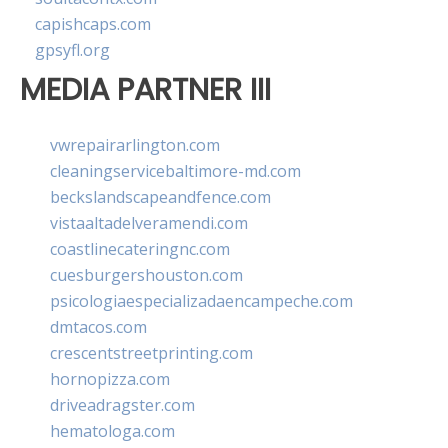
capishcaps.com
gpsyfl.org
MEDIA PARTNER III
vwrepairarlington.com
cleaningservicebaltimore-md.com
beckslandscapeandfence.com
vistaaltadelveramendi.com
coastlinecateringnc.com
cuesburgershouston.com
psicologiaespecializadaencampeche.com
dmtacos.com
crescentstreetprinting.com
hornopizza.com
driveadragster.com
hematologa.com