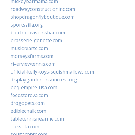
mickeybarmama.com
roadwayconstructioninc.com
shopdragonflyboutique.com
sportszilla.org
batchprovisionsbar.com
brasserie-gobette.com
musicrearte.com
morseysfarms.com
riverviewtennis.com
official-kelly-toys-squishmallows.com
displaygardenonsuncrest.org
bbq-empire-usa.com
feedstoreva.com
drogopets.com
ediblechalk.com
tabletennisnearme.com
oaksofa.com
soultacohtx.com