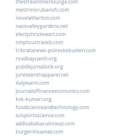
thestreamlinerlounge.com
mestrinorubanofc.com
novelatherton.com
nassvalleygardens.net
electjohnstewart.com
omptourtravels.com
tribratanews-polreskebumen.com
rsudbayuasih.org
publikjurnalistik.org
juneteenthapparel.net
italywarm.com
journaloffinanceeconomics.com
kvk-kumari.org
foodscienceandtechnology.com
scisportsscience.com
addisababacuisineaz.com
burgerimcamas.com