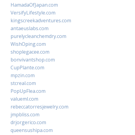
HamadaOfJapan.com
VersifyLifestyle.com
kingscreekadventures.com
antaeuslabs.com
purelycleanchemdry.com
WishOping.com
shoplegacee.com
bonvivantshop.com
CupPlante.com
mpzin.com
stcreal.com
PopUpFlea.com
valueml.com
rebeccatorresjewelry.com
jmpbliss.com
drjorgerico.com
queensushipa.com