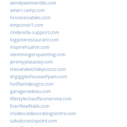
wendyweimerdds.com
ameri-camp.com
hrsreceivables.com
empconst1.com
cinderella-support.com
bigpinkrestaurant.com
inspirehuahin.com
memmingerspainting.com
jeremypbeasley.com
thesandwichdepotcos.com
drgiggleshouseofpain.com
hotflashdesigns.com
garagenadeau.com
lifestylechauffeurservice.com
EverNewNails.com
insideoutdecoratingcentre.com
salvatoresinpoint.com