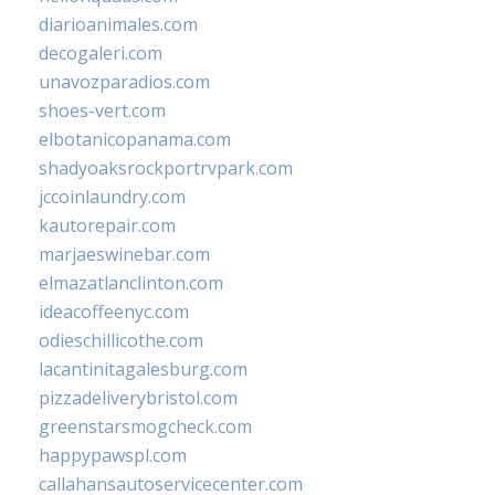
diarioanimales.com
decogaleri.com
unavozparadios.com
shoes-vert.com
elbotanicopanama.com
shadyoaksrockportrvpark.com
jccoinlaundry.com
kautorepair.com
marjaeswinebar.com
elmazatlanclinton.com
ideacoffeenyc.com
odieschillicothe.com
lacantinitagalesburg.com
pizzadeliverybristol.com
greenstarsmogcheck.com
happypawspl.com
callahansautoservicecenter.com