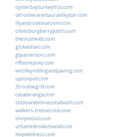
oysterbayturkeytrot.com
lafronterarestauranteybar.com
lilyandrosetearoom.com
olivesburgberrypatch.com
theslushkids.com
giobastian.com
glpascensori.com
rifloorepoxy.com
woolleymillingandpaving.com
uptonpvd.com
2troublegrill.com
casateranga.com
sticksandstonesstudiooh.com
walkers-treeservice.com
shopmossi.com
untamedcollectivesd.com
mxpwellness.com