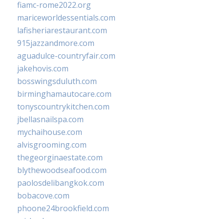
fiamc-rome2022.org
mariceworldessentials.com
lafisheriarestaurant.com
915jazzandmore.com
aguadulce-countryfair.com
jakehovis.com
bosswingsduluth.com
birminghamautocare.com
tonyscountrykitchen.com
jbellasnailspa.com
mychaihouse.com
alvisgrooming.com
thegeorginaestate.com
blythewoodseafood.com
paolosdelibangkok.com
bobacove.com
phoone24brookfield.com