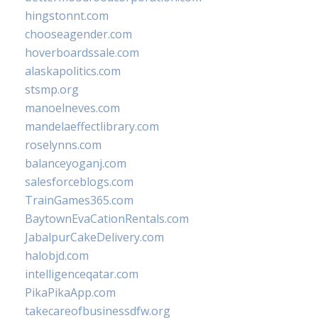
hingstonnt.com
chooseagender.com
hoverboardssale.com
alaskapolitics.com
stsmp.org
manoelneves.com
mandelaeffectlibrary.com
roselynns.com
balanceyoganj.com
salesforceblogs.com
TrainGames365.com
BaytownEvaCationRentals.com
JabalpurCakeDelivery.com
halobjd.com
intelligenceqatar.com
PikaPikaApp.com
takecareofbusinessdfw.org