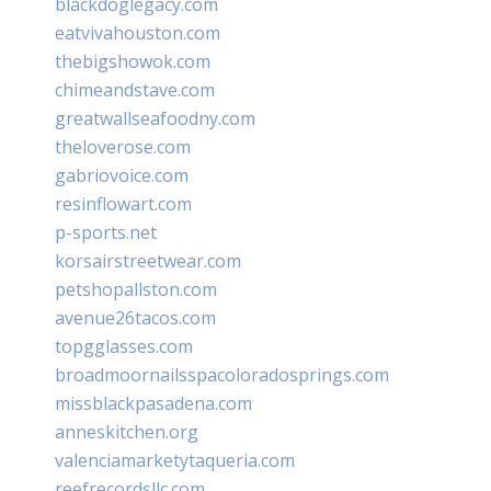
blackdoglegacy.com
eatvivahouston.com
thebigshowok.com
chimeandstave.com
greatwallseafoodny.com
theloverose.com
gabriovoice.com
resinflowart.com
p-sports.net
korsairstreetwear.com
petshopallston.com
avenue26tacos.com
topgglasses.com
broadmoornailsspacoloradosprings.com
missblackpasadena.com
anneskitchen.org
valenciamarketytaqueria.com
reefrecordsllc.com