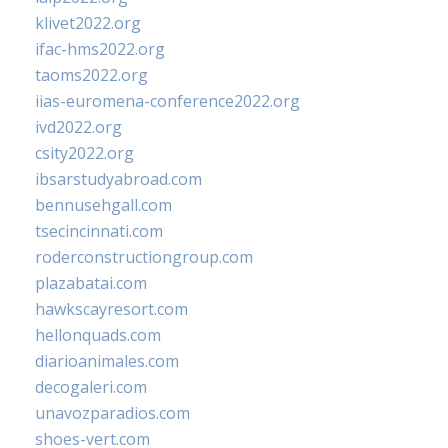
klivet2022.org
ifac-hms2022.org
taoms2022.org
iias-euromena-conference2022.org
ivd2022.org
csity2022.org
ibsarstudyabroad.com
bennusehgall.com
tsecincinnati.com
roderconstructiongroup.com
plazabatai.com
hawkscayresort.com
hellonquads.com
diarioanimales.com
decogaleri.com
unavozparadios.com
shoes-vert.com