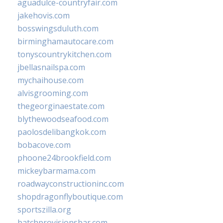
aguadulce-countryfair.com
jakehovis.com
bosswingsduluth.com
birminghamautocare.com
tonyscountrykitchen.com
jbellasnailspa.com
mychaihouse.com
alvisgrooming.com
thegeorginaestate.com
blythewoodseafood.com
paolosdelibangkok.com
bobacove.com
phoone24brookfield.com
mickeybarmama.com
roadwayconstructioninc.com
shopdragonflyboutique.com
sportszilla.org
batchprovisionsbar.com