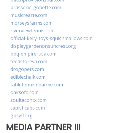
brasserie-gobette.com
musicrearte.com
morseysfarms.com
riverviewtennis.com
official-kelly-toys-squishmallows.com
displaygardenonsuncrest.org
bbq-empire-usa.com
feedstoreva.com
drogopets.com
ediblechalk.com
tabletennisnearme.com
oaksofa.com
soultacohtx.com
capishcaps.com
gpsyfl.org
MEDIA PARTNER III