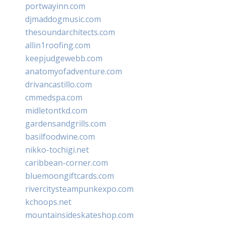
portwayinn.com
djmaddogmusic.com
thesoundarchitects.com
allin1roofing.com
keepjudgewebb.com
anatomyofadventure.com
drivancastillo.com
cmmedspa.com
midletontkd.com
gardensandgrills.com
basilfoodwine.com
nikko-tochigi.net
caribbean-corner.com
bluemoongiftcards.com
rivercitysteampunkexpo.com
kchoops.net
mountainsideskateshop.com