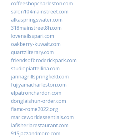
coffeeshopcharleston.com
salon104mainstreet.com
alkaspringswater.com
318mainstreet8h.com
lovenailsspari.com
oakberry-kuwait.com
quartzliterary.com
friendsofbroderickpark.com
studiopiattellina.com
jannagrillspringfield.com
fujiyamacharleston.com
elpatronchardon.com
donglaishun-order.com
fiamc-rome2022.org
mariceworldessentials.com
lafisheriarestaurant.com
915jazzandmore.com