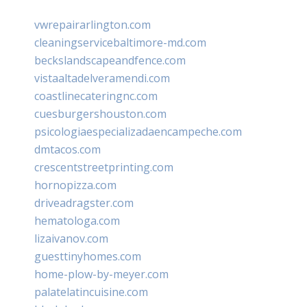
vwrepairarlington.com
cleaningservicebaltimore-md.com
beckslandscapeandfence.com
vistaaltadelveramendi.com
coastlinecateringnc.com
cuesburgershouston.com
psicologiaespecializadaencampeche.com
dmtacos.com
crescentstreetprinting.com
hornopizza.com
driveadragster.com
hematologa.com
lizaivanov.com
guesttinyhomes.com
home-plow-by-meyer.com
palatelatincuisine.com