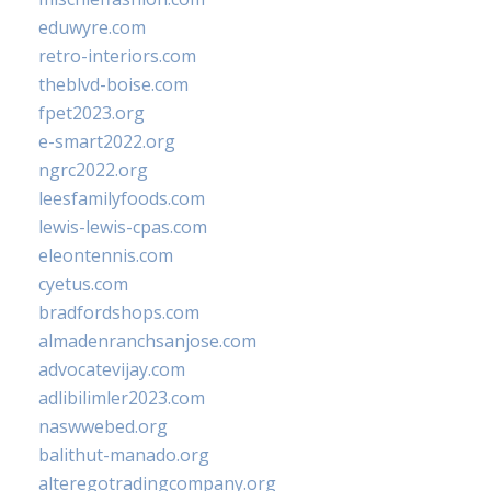
eduwyre.com
retro-interiors.com
theblvd-boise.com
fpet2023.org
e-smart2022.org
ngrc2022.org
leesfamilyfoods.com
lewis-lewis-cpas.com
eleontennis.com
cyetus.com
bradfordshops.com
almadenranchsanjose.com
advocatevijay.com
adlibilimler2023.com
naswwebed.org
balithut-manado.org
alteregotradingcompany.org