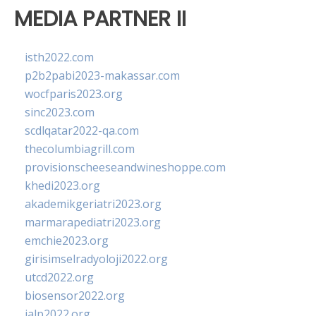
MEDIA PARTNER II
isth2022.com
p2b2pabi2023-makassar.com
wocfparis2023.org
sinc2023.com
scdlqatar2022-qa.com
thecolumbiagrill.com
provisionscheeseandwineshoppe.com
khedi2023.org
akademikgeriatri2023.org
marmarapediatri2023.org
emchie2023.org
girisimselradyoloji2022.org
utcd2022.org
biosensor2022.org
ialp2022.org