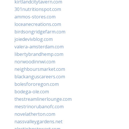
kirtlandcitytavern.com
301nutritionspot.com
ammos-stores.com
loceanecreations.com
birdsongridgefarm.com
joiedevivblog.com
valera-amsterdam.com
libertybrandhemp.com
norwoodinnwi.com
neighboursmarket.com
blackanguscareers.com
bolesfororegon.com
bodega-ole.com
thestreamlinerlounge.com
mestrinorubanofc.com
novelatherton.com
nassvalleygardens.net
electjohnstewart.com