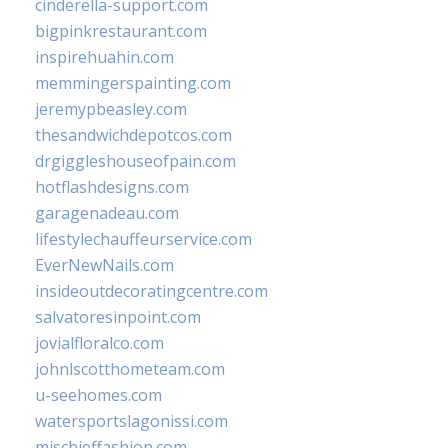
cinderella-support.com
bigpinkrestaurant.com
inspirehuahin.com
memmingerspainting.com
jeremypbeasley.com
thesandwichdepotcos.com
drgiggleshouseofpain.com
hotflashdesigns.com
garagenadeau.com
lifestylechauffeurservice.com
EverNewNails.com
insideoutdecoratingcentre.com
salvatoresinpoint.com
jovialfloralco.com
johnlscotthometeam.com
u-seehomes.com
watersportslagonissi.com
mischieffashion.com