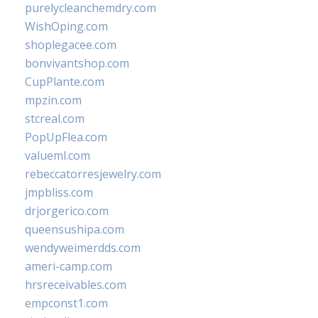
purelycleanchemdry.com
WishOping.com
shoplegacee.com
bonvivantshop.com
CupPlante.com
mpzin.com
stcreal.com
PopUpFlea.com
valueml.com
rebeccatorresjewelry.com
jmpbliss.com
drjorgerico.com
queensushipa.com
wendyweimerdds.com
ameri-camp.com
hrsreceivables.com
empconst1.com