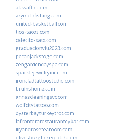
alawaffle.com
aryouthfishing.com
united-basketball.com
tios-tacos.com
cafecito-satx.com
graduacionviu2023.com
pecanjackstogo.com
zengardendayspa.com
sparklejewelryinc.com
ironcladtattoostudio.com
bruinshome.com
annascleaningsvc.com
wolfcitytattoo.com
oysterbayturkeytrot.com
lafronterarestauranteybar.com
lilyandrosetearoom.com
olivesburgberrypatch.com