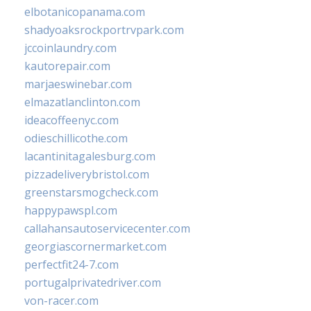
elbotanicopanama.com
shadyoaksrockportrvpark.com
jccoinlaundry.com
kautorepair.com
marjaeswinebar.com
elmazatlanclinton.com
ideacoffeenyc.com
odieschillicothe.com
lacantinitagalesburg.com
pizzadeliverybristol.com
greenstarsmogcheck.com
happypawspl.com
callahansautoservicecenter.com
georgiascornermarket.com
perfectfit24-7.com
portugalprivatedriver.com
von-racer.com