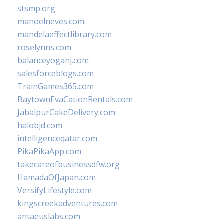
stsmp.org
manoelneves.com
mandelaeffectlibrary.com
roselynns.com
balanceyoganj.com
salesforceblogs.com
TrainGames365.com
BaytownEvaCationRentals.com
JabalpurCakeDelivery.com
halobjd.com
intelligenceqatar.com
PikaPikaApp.com
takecareofbusinessdfw.org
HamadaOfJapan.com
VersifyLifestyle.com
kingscreekadventures.com
antaeuslabs.com