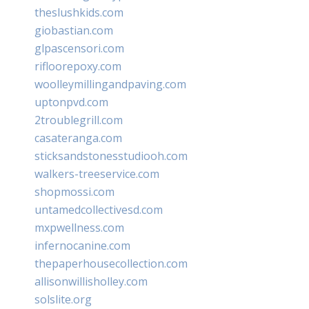
theslushkids.com
giobastian.com
glpascensori.com
rifloorepoxy.com
woolleymillingandpaving.com
uptonpvd.com
2troublegrill.com
casateranga.com
sticksandstonesstudiooh.com
walkers-treeservice.com
shopmossi.com
untamedcollectivesd.com
mxpwellness.com
infernocanine.com
thepaperhousecollection.com
allisonwillisholley.com
solslite.org