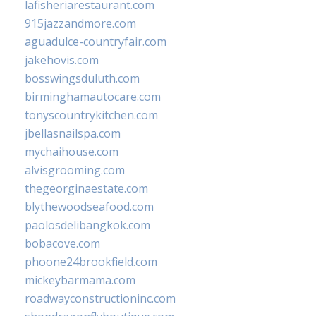
lafisheriarestaurant.com
915jazzandmore.com
aguadulce-countryfair.com
jakehovis.com
bosswingsduluth.com
birminghamautocare.com
tonyscountrykitchen.com
jbellasnailspa.com
mychaihouse.com
alvisgrooming.com
thegeorginaestate.com
blythewoodseafood.com
paolosdelibangkok.com
bobacove.com
phoone24brookfield.com
mickeybarmama.com
roadwayconstructioninc.com