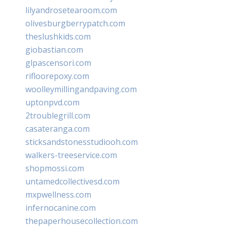
lilyandrosetearoom.com
olivesburgberrypatch.com
theslushkids.com
giobastian.com
glpascensori.com
rifloorepoxy.com
woolleymillingandpaving.com
uptonpvd.com
2troublegrill.com
casateranga.com
sticksandstonesstudiooh.com
walkers-treeservice.com
shopmossi.com
untamedcollectivesd.com
mxpwellness.com
infernocanine.com
thepaperhousecollection.com