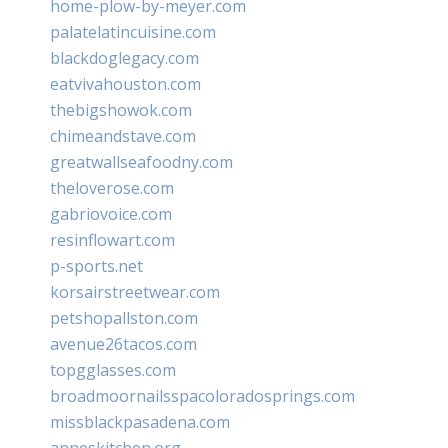
home-plow-by-meyer.com
palatelatincuisine.com
blackdoglegacy.com
eatvivahouston.com
thebigshowok.com
chimeandstave.com
greatwallseafoodny.com
theloverose.com
gabriovoice.com
resinflowart.com
p-sports.net
korsairstreetwear.com
petshopallston.com
avenue26tacos.com
topgglasses.com
broadmoornailsspacoloradosprings.com
missblackpasadena.com
anneskitchen.org