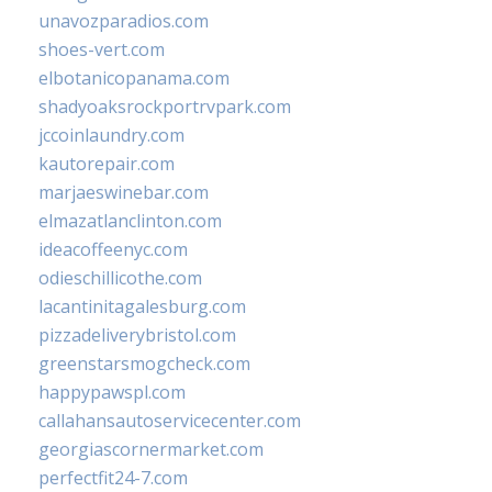
unavozparadios.com
shoes-vert.com
elbotanicopanama.com
shadyoaksrockportrvpark.com
jccoinlaundry.com
kautorepair.com
marjaeswinebar.com
elmazatlanclinton.com
ideacoffeenyc.com
odieschillicothe.com
lacantinitagalesburg.com
pizzadeliverybristol.com
greenstarsmogcheck.com
happypawspl.com
callahansautoservicecenter.com
georgiascornermarket.com
perfectfit24-7.com