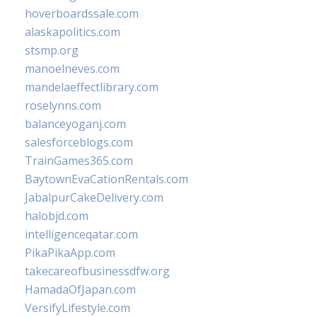
hoverboardssale.com
alaskapolitics.com
stsmp.org
manoelneves.com
mandelaeffectlibrary.com
roselynns.com
balanceyoganj.com
salesforceblogs.com
TrainGames365.com
BaytownEvaCationRentals.com
JabalpurCakeDelivery.com
halobjd.com
intelligenceqatar.com
PikaPikaApp.com
takecareofbusinessdfw.org
HamadaOfJapan.com
VersifyLifestyle.com