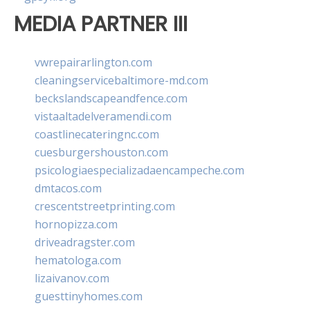
MEDIA PARTNER III
vwrepairarlington.com
cleaningservicebaltimore-md.com
beckslandscapeandfence.com
vistaaltadelveramendi.com
coastlinecateringnc.com
cuesburgershouston.com
psicologiaespecializadaencampeche.com
dmtacos.com
crescentstreetprinting.com
hornopizza.com
driveadragster.com
hematologa.com
lizaivanov.com
guesttinyhomes.com