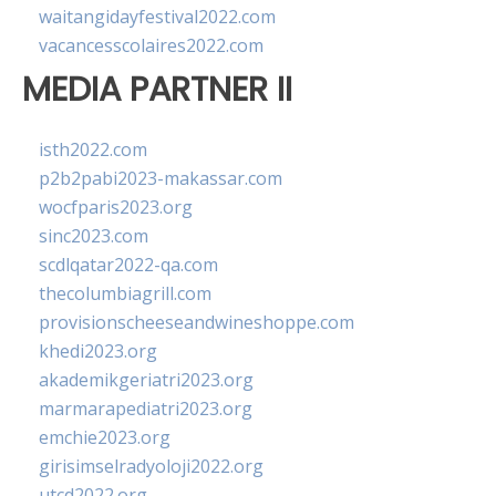
waitangidayfestival2022.com
vacancesscolaires2022.com
MEDIA PARTNER II
isth2022.com
p2b2pabi2023-makassar.com
wocfparis2023.org
sinc2023.com
scdlqatar2022-qa.com
thecolumbiagrill.com
provisionscheeseandwineshoppe.com
khedi2023.org
akademikgeriatri2023.org
marmarapediatri2023.org
emchie2023.org
girisimselradyoloji2022.org
utcd2022.org