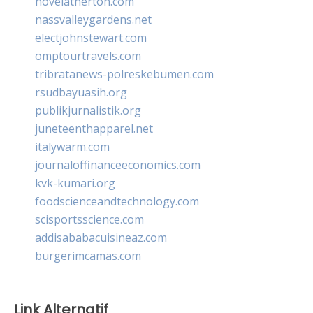
novelatherton.com
nassvalleygardens.net
electjohnstewart.com
omptourtravels.com
tribratanews-polreskebumen.com
rsudbayuasih.org
publikjurnalistik.org
juneteenthapparel.net
italywarm.com
journaloffinanceeconomics.com
kvk-kumari.org
foodscienceandtechnology.com
scisportsscience.com
addisababacuisineaz.com
burgerimcamas.com
Link Alternatif