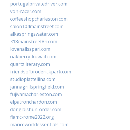
portugalprivatedriver.com
von-racer.com
coffeeshopcharleston.com
salon104mainstreet.com
alkaspringswater.com
318mainstreet8h.com
lovenailsspari.com
oakberry-kuwait.com
quartzliterary.com
friendsofbroderickpark.com
studiopiattellina.com
jannagrillspringfield.com
fujiyamacharleston.com
elpatronchardon.com
donglaishun-order.com
fiamc-rome2022.org
mariceworldessentials.com