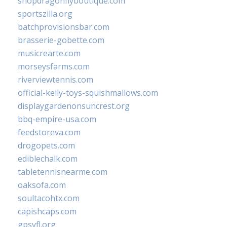
shopdragonflyboutique.com
sportszilla.org
batchprovisionsbar.com
brasserie-gobette.com
musicrearte.com
morseysfarms.com
riverviewtennis.com
official-kelly-toys-squishmallows.com
displaygardenonsuncrest.org
bbq-empire-usa.com
feedstoreva.com
drogopets.com
ediblechalk.com
tabletennisnearme.com
oaksofa.com
soultacohtx.com
capishcaps.com
gpsyfl.org