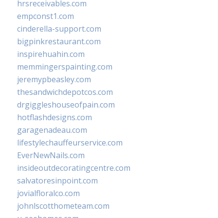
hrsreceivables.com
empconst1.com
cinderella-support.com
bigpinkrestaurant.com
inspirehuahin.com
memmingerspainting.com
jeremypbeasley.com
thesandwichdepotcos.com
drgiggleshouseofpain.com
hotflashdesigns.com
garagenadeau.com
lifestylechauffeurservice.com
EverNewNails.com
insideoutdecoratingcentre.com
salvatoresinpoint.com
jovialfloralco.com
johnlscotthometeam.com