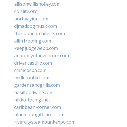
allisonwillisholley.com
solslite.org
portwayinn.com
djmaddogmusic.com
thesoundarchitects.com
allin1roofing.com
keepjudgewebb.com
anatomyofadventure.com
drivancastillo.com
cmmedspa.com
midletontkd.com
gardensandgrills.com
basilfoodwine.com
nikko-tochigi.net
caribbean-corner.com
bluemoongiftcards.com
rivercitysteampunkexpo.com