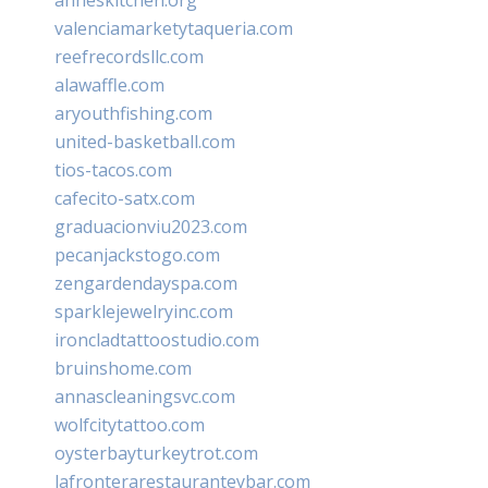
valenciamarketytaqueria.com
reefrecordsllc.com
alawaffle.com
aryouthfishing.com
united-basketball.com
tios-tacos.com
cafecito-satx.com
graduacionviu2023.com
pecanjackstogo.com
zengardendayspa.com
sparklejewelryinc.com
ironcladtattoostudio.com
bruinshome.com
annascleaningsvc.com
wolfcitytattoo.com
oysterbayturkeytrot.com
lafronterarestauranteybar.com