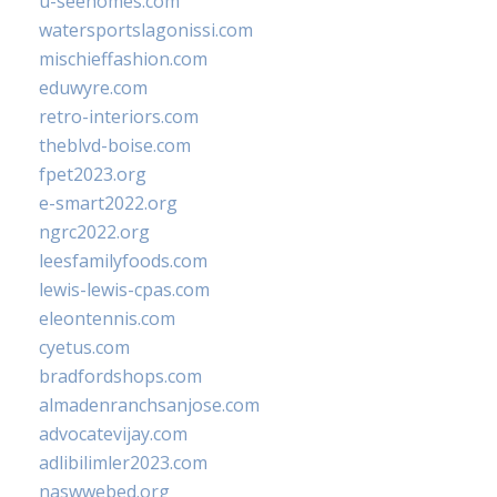
u-seehomes.com
watersportslagonissi.com
mischieffashion.com
eduwyre.com
retro-interiors.com
theblvd-boise.com
fpet2023.org
e-smart2022.org
ngrc2022.org
leesfamilyfoods.com
lewis-lewis-cpas.com
eleontennis.com
cyetus.com
bradfordshops.com
almadenranchsanjose.com
advocatevijay.com
adlibilimler2023.com
naswwebed.org