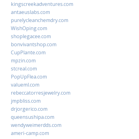
kingscreekadventures.com
antaeuslabs.com
purelycleanchemdry.com
WishOping.com
shoplegacee.com
bonvivantshop.com
CupPlante.com
mpzin.com
stcreal.com
PopUpFlea.com
valueml.com
rebeccatorresjewelry.com
jmpbliss.com
drjorgerico.com
queensushipa.com
wendyweimerdds.com
ameri-camp.com