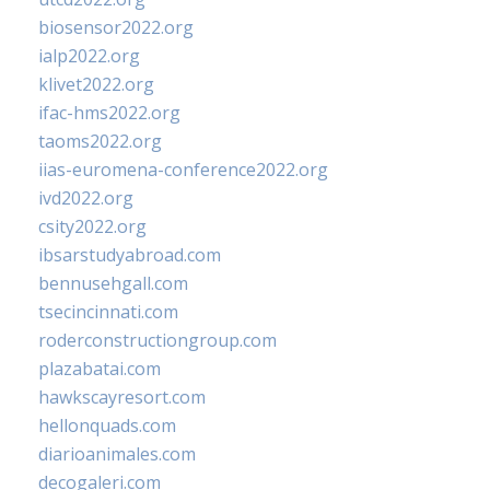
biosensor2022.org
ialp2022.org
klivet2022.org
ifac-hms2022.org
taoms2022.org
iias-euromena-conference2022.org
ivd2022.org
csity2022.org
ibsarstudyabroad.com
bennusehgall.com
tsecincinnati.com
roderconstructiongroup.com
plazabatai.com
hawkscayresort.com
hellonquads.com
diarioanimales.com
decogaleri.com