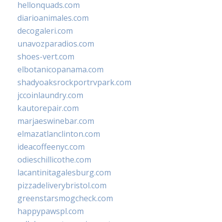
hellonquads.com
diarioanimales.com
decogaleri.com
unavozparadios.com
shoes-vert.com
elbotanicopanama.com
shadyoaksrockportrvpark.com
jccoinlaundry.com
kautorepair.com
marjaeswinebar.com
elmazatlanclinton.com
ideacoffeenyc.com
odieschillicothe.com
lacantinitagalesburg.com
pizzadeliverybristol.com
greenstarsmogcheck.com
happypawspl.com