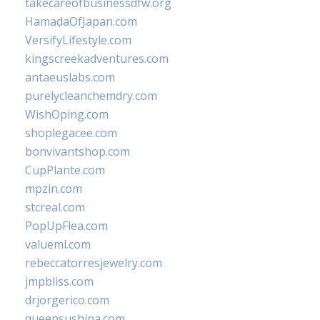
takecareofbusinessdfw.org
HamadaOfJapan.com
VersifyLifestyle.com
kingscreekadventures.com
antaeuslabs.com
purelycleanchemdry.com
WishOping.com
shoplegacee.com
bonvivantshop.com
CupPlante.com
mpzin.com
stcreal.com
PopUpFlea.com
valueml.com
rebeccatorresjewelry.com
jmpbliss.com
drjorgerico.com
queensushipa.com