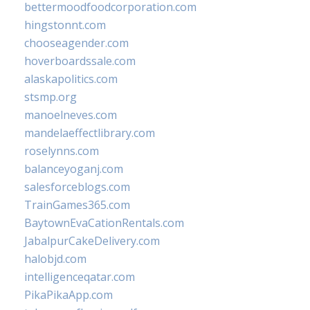
bettermoodfoodcorporation.com
hingstonnt.com
chooseagender.com
hoverboardssale.com
alaskapolitics.com
stsmp.org
manoelneves.com
mandelaeffectlibrary.com
roselynns.com
balanceyoganj.com
salesforceblogs.com
TrainGames365.com
BaytownEvaCationRentals.com
JabalpurCakeDelivery.com
halobjd.com
intelligenceqatar.com
PikaPikaApp.com