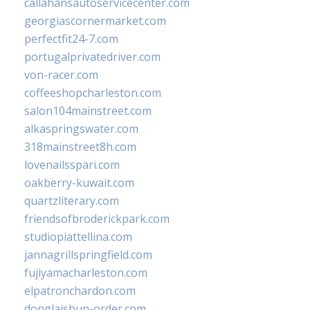
callahansautoservicecenter.com
georgiascornermarket.com
perfectfit24-7.com
portugalprivatedriver.com
von-racer.com
coffeeshopcharleston.com
salon104mainstreet.com
alkaspringswater.com
318mainstreet8h.com
lovenailsspari.com
oakberry-kuwait.com
quartzliterary.com
friendsofbroderickpark.com
studiopiattellina.com
jannagrillspringfield.com
fujiyamacharleston.com
elpatronchardon.com
donglaishun-order.com