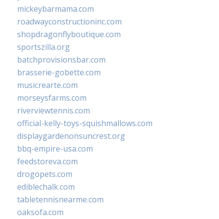
mickeybarmama.com
roadwayconstructioninc.com
shopdragonflyboutique.com
sportszilla.org
batchprovisionsbar.com
brasserie-gobette.com
musicrearte.com
morseysfarms.com
riverviewtennis.com
official-kelly-toys-squishmallows.com
displaygardenonsuncrest.org
bbq-empire-usa.com
feedstoreva.com
drogopets.com
ediblechalk.com
tabletennisnearme.com
oaksofa.com