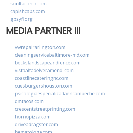
soultacohtx.com
capishcaps.com
gpsyfl.org
MEDIA PARTNER III
vwrepairarlington.com
cleaningservicebaltimore-md.com
beckslandscapeandfence.com
vistaaltadelveramendi.com
coastlinecateringnc.com
cuesburgershouston.com
psicologiaespecializadaencampeche.com
dmtacos.com
crescentstreetprinting.com
hornopizza.com
driveadragster.com
hematologa.com