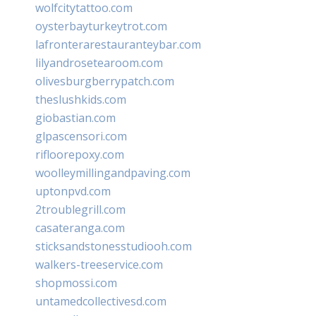
wolfcitytattoo.com
oysterbayturkeytrot.com
lafronterarestauranteybar.com
lilyandrosetearoom.com
olivesburgberrypatch.com
theslushkids.com
giobastian.com
glpascensori.com
rifloorepoxy.com
woolleymillingandpaving.com
uptonpvd.com
2troublegrill.com
casateranga.com
sticksandstonesstudiooh.com
walkers-treeservice.com
shopmossi.com
untamedcollectivesd.com