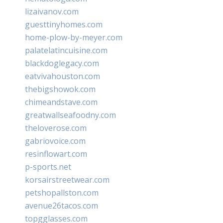
lizaivanov.com
guesttinyhomes.com
home-plow-by-meyer.com
palatelatincuisine.com
blackdoglegacy.com
eatvivahouston.com
thebigshowok.com
chimeandstave.com
greatwallseafoodny.com
theloverose.com
gabriovoice.com
resinflowart.com
p-sports.net
korsairstreetwear.com
petshopallston.com
avenue26tacos.com
topgglasses.com