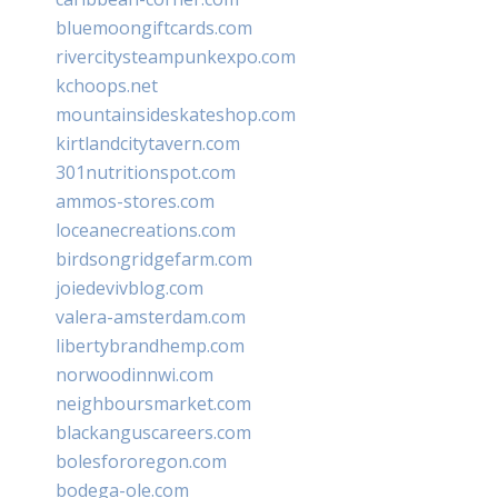
bluemoongiftcards.com
rivercitysteampunkexpo.com
kchoops.net
mountainsideskateshop.com
kirtlandcitytavern.com
301nutritionspot.com
ammos-stores.com
loceanecreations.com
birdsongridgefarm.com
joiedevivblog.com
valera-amsterdam.com
libertybrandhemp.com
norwoodinnwi.com
neighboursmarket.com
blackanguscareers.com
bolesfororegon.com
bodega-ole.com