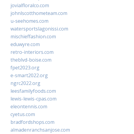
jovialfloralco.com
johnlscotthometeam.com
u-seehomes.com
watersportslagonissi.com
mischieffashion.com
eduwyre.com
retro-interiors.com
theblvd-boise.com
fpet2023.org
e-smart2022.org
ngrc2022.org
leesfamilyfoods.com
lewis-lewis-cpas.com
eleontennis.com
cyetus.com
bradfordshops.com
almadenranchsanjose.com