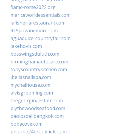
fiamc-rome2022.org
mariceworldessentials.com
lafisheriarestaurant.com
915jazzandmore.com
aguadulce-countryfair.com
jakehovis.com
bosswingsduluth.com
birminghamautocare.com
tonyscountrykitchen.com
jbellasnailspa.com
mychaihouse.com
alvisgrooming.com
thegeorginaestate.com
blythewoodseafood.com
paolosdelibangkok.com
bobacove.com
phoone24brookfield.com