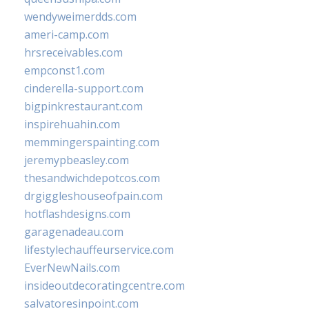
wendyweimerdds.com
ameri-camp.com
hrsreceivables.com
empconst1.com
cinderella-support.com
bigpinkrestaurant.com
inspirehuahin.com
memmingerspainting.com
jeremypbeasley.com
thesandwichdepotcos.com
drgiggleshouseofpain.com
hotflashdesigns.com
garagenadeau.com
lifestylechauffeurservice.com
EverNewNails.com
insideoutdecoratingcentre.com
salvatoresinpoint.com