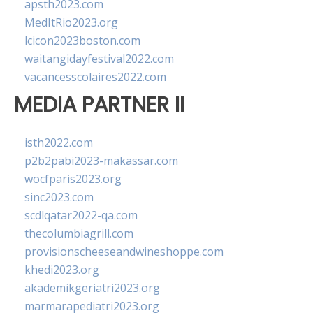
apsth2023.com
MedItRio2023.org
lcicon2023boston.com
waitangidayfestival2022.com
vacancesscolaires2022.com
MEDIA PARTNER II
isth2022.com
p2b2pabi2023-makassar.com
wocfparis2023.org
sinc2023.com
scdlqatar2022-qa.com
thecolumbiagrill.com
provisionscheeseandwineshoppe.com
khedi2023.org
akademikgeriatri2023.org
marmarapediatri2023.org