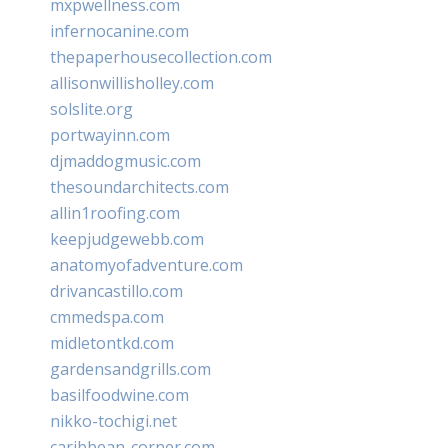
mxpwellness.com
infernocanine.com
thepaperhousecollection.com
allisonwillisholley.com
solslite.org
portwayinn.com
djmaddogmusic.com
thesoundarchitects.com
allin1roofing.com
keepjudgewebb.com
anatomyofadventure.com
drivancastillo.com
cmmedspa.com
midletontkd.com
gardensandgrills.com
basilfoodwine.com
nikko-tochigi.net
caribbean-corner.com