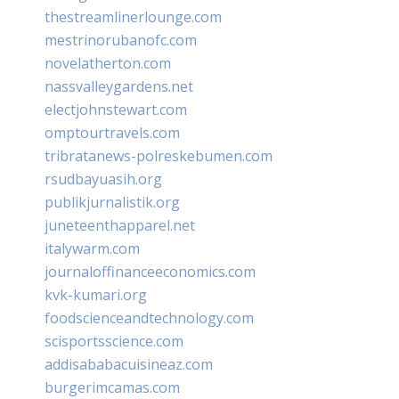
thestreamlinerlounge.com
mestrinorubanofc.com
novelatherton.com
nassvalleygardens.net
electjohnstewart.com
omptourtravels.com
tribratanews-polreskebumen.com
rsudbayuasih.org
publikjurnalistik.org
juneteenthapparel.net
italywarm.com
journaloffinanceeconomics.com
kvk-kumari.org
foodscienceandtechnology.com
scisportsscience.com
addisababacuisineaz.com
burgerimcamas.com