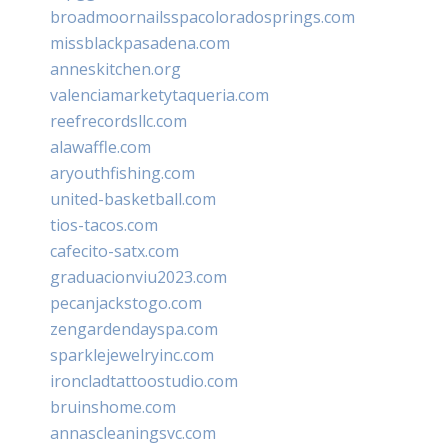
broadmoornailsspacoloradosprings.com
missblackpasadena.com
anneskitchen.org
valenciamarketytaqueria.com
reefrecordsllc.com
alawaffle.com
aryouthfishing.com
united-basketball.com
tios-tacos.com
cafecito-satx.com
graduacionviu2023.com
pecanjackstogo.com
zengardendayspa.com
sparklejewelryinc.com
ironcladtattoostudio.com
bruinshome.com
annascleaningsvc.com