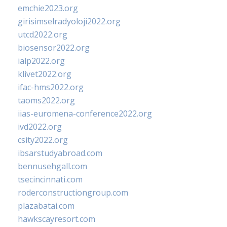
emchie2023.org
girisimselradyoloji2022.org
utcd2022.org
biosensor2022.org
ialp2022.org
klivet2022.org
ifac-hms2022.org
taoms2022.org
iias-euromena-conference2022.org
ivd2022.org
csity2022.org
ibsarstudyabroad.com
bennusehgall.com
tsecincinnati.com
roderconstructiongroup.com
plazabatai.com
hawkscayresort.com