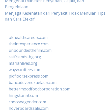
Mengenal Diabetes: Penyebab, Gejala, dan
Pengelolaan
Menjaga Kesehatan dari Penyakit Tidak Menular: Tips
dan Cara Efektif
okhealthcareers.com
theintexperience.com
unboundedthefilm.com
catfriends-bg.org
marianlives.org
waywardtees.com
pidfloorsexpress.com
bancodevenezuelaen.com
bettermoodfoodcorporation.com
hingstonnt.com
chooseagender.com
hoverboardssale.com