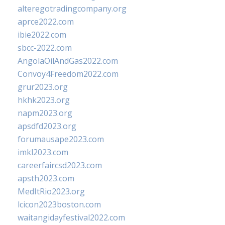
alteregotradingcompany.org
aprce2022.com
ibie2022.com
sbcc-2022.com
AngolaOilAndGas2022.com
Convoy4Freedom2022.com
grur2023.org
hkhk2023.org
napm2023.org
apsdfd2023.org
forumausape2023.com
imkl2023.com
careerfaircsd2023.com
apsth2023.com
MedItRio2023.org
lcicon2023boston.com
waitangidayfestival2022.com