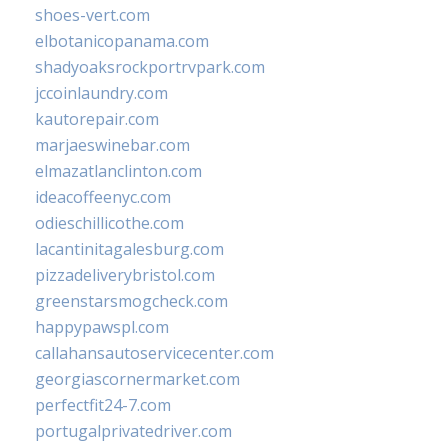
shoes-vert.com
elbotanicopanama.com
shadyoaksrockportrvpark.com
jccoinlaundry.com
kautorepair.com
marjaeswinebar.com
elmazatlanclinton.com
ideacoffeenyc.com
odieschillicothe.com
lacantinitagalesburg.com
pizzadeliverybristol.com
greenstarsmogcheck.com
happypawspl.com
callahansautoservicecenter.com
georgiascornermarket.com
perfectfit24-7.com
portugalprivatedriver.com