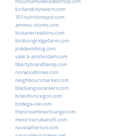
mountainsideskateshop.com
kirtlandcitytavern.com
301nutritionspot.com
ammos-stores.com
loceanecreations.com
birdsongridgefarm.com
joiedevivblog.com
valera-amsterdam.com
libertybrandhemp.com
norwoodinnwi.com
neighboursmarket.com
blackanguscareers.com
bolesfororegon.com
bodega-ole.com
thestreamlinerlounge.com
mestrinorubanofc.com
novelatherton.com
nassvalleygardens.net