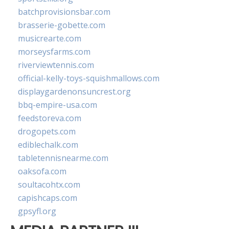
batchprovisionsbar.com
brasserie-gobette.com
musicrearte.com
morseysfarms.com
riverviewtennis.com
official-kelly-toys-squishmallows.com
displaygardenonsuncrest.org
bbq-empire-usa.com
feedstoreva.com
drogopets.com
ediblechalk.com
tabletennisnearme.com
oaksofa.com
soultacohtx.com
capishcaps.com
gpsyfl.org