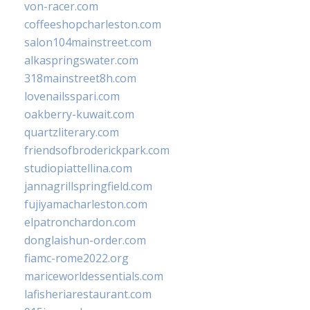
von-racer.com
coffeeshopcharleston.com
salon104mainstreet.com
alkaspringswater.com
318mainstreet8h.com
lovenailsspari.com
oakberry-kuwait.com
quartzliterary.com
friendsofbroderickpark.com
studiopiattellina.com
jannagrillspringfield.com
fujiyamacharleston.com
elpatronchardon.com
donglaishun-order.com
fiamc-rome2022.org
mariceworldessentials.com
lafisheriarestaurant.com