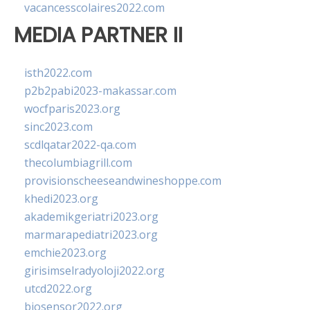
vacancesscolaires2022.com
MEDIA PARTNER II
isth2022.com
p2b2pabi2023-makassar.com
wocfparis2023.org
sinc2023.com
scdlqatar2022-qa.com
thecolumbiagrill.com
provisionscheeseandwineshoppe.com
khedi2023.org
akademikgeriatri2023.org
marmarapediatri2023.org
emchie2023.org
girisimselradyoloji2022.org
utcd2022.org
biosensor2022.org