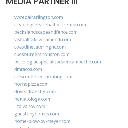
MEDIA PARTNER III
vwrepairarlington.com
cleaningservicebaltimore-md.com
beckslandscapeandfence.com
vistaaltadelveramendi.com
coastlinecateringnc.com
cuesburgershouston.com
psicologiaespecializadaencampeche.com
dmtacos.com
crescentstreetprinting.com
hornopizza.com
driveadragster.com
hematologa.com
lizaivanov.com
guesttinyhomes.com
home-plow-by-meyer.com