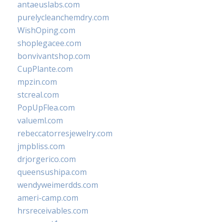
antaeuslabs.com
purelycleanchemdry.com
WishOping.com
shoplegacee.com
bonvivantshop.com
CupPlante.com
mpzin.com
stcreal.com
PopUpFlea.com
valueml.com
rebeccatorresjewelry.com
jmpbliss.com
drjorgerico.com
queensushipa.com
wendyweimerdds.com
ameri-camp.com
hrsreceivables.com