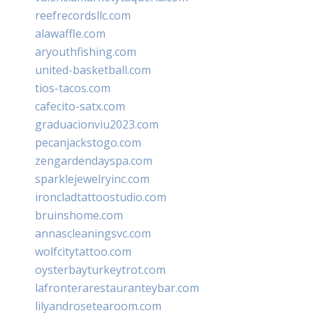
reefrecordsllc.com
alawaffle.com
aryouthfishing.com
united-basketball.com
tios-tacos.com
cafecito-satx.com
graduacionviu2023.com
pecanjackstogo.com
zengardendayspa.com
sparklejewelryinc.com
ironcladtattoostudio.com
bruinshome.com
annascleaningsvc.com
wolfcitytattoo.com
oysterbayturkeytrot.com
lafronterarestauranteybar.com
lilyandrosetearoom.com