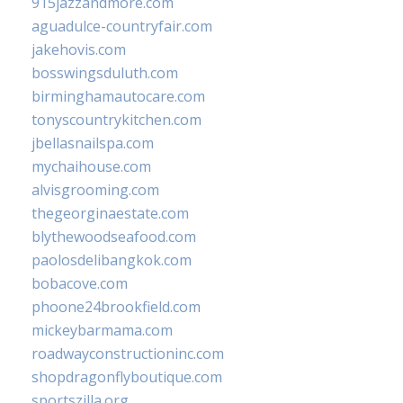
915jazzandmore.com
aguadulce-countryfair.com
jakehovis.com
bosswingsduluth.com
birminghamautocare.com
tonyscountrykitchen.com
jbellasnailspa.com
mychaihouse.com
alvisgrooming.com
thegeorginaestate.com
blythewoodseafood.com
paolosdelibangkok.com
bobacove.com
phoone24brookfield.com
mickeybarmama.com
roadwayconstructioninc.com
shopdragonflyboutique.com
sportszilla.org