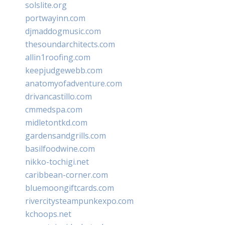
solslite.org
portwayinn.com
djmaddogmusic.com
thesoundarchitects.com
allin1roofing.com
keepjudgewebb.com
anatomyofadventure.com
drivancastillo.com
cmmedspa.com
midletontkd.com
gardensandgrills.com
basilfoodwine.com
nikko-tochigi.net
caribbean-corner.com
bluemoongiftcards.com
rivercitysteampunkexpo.com
kchoops.net