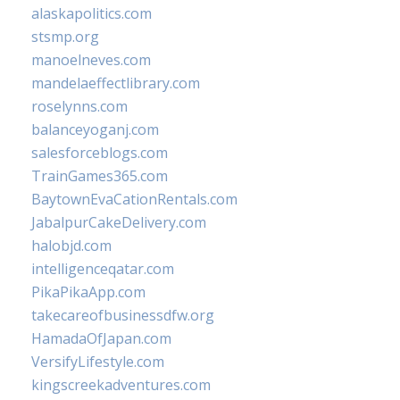
alaskapolitics.com
stsmp.org
manoelneves.com
mandelaeffectlibrary.com
roselynns.com
balanceyoganj.com
salesforceblogs.com
TrainGames365.com
BaytownEvaCationRentals.com
JabalpurCakeDelivery.com
halobjd.com
intelligenceqatar.com
PikaPikaApp.com
takecareofbusinessdfw.org
HamadaOfJapan.com
VersifyLifestyle.com
kingscreekadventures.com