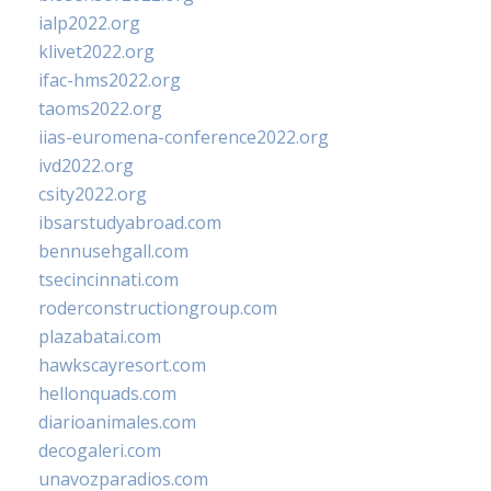
ialp2022.org
klivet2022.org
ifac-hms2022.org
taoms2022.org
iias-euromena-conference2022.org
ivd2022.org
csity2022.org
ibsarstudyabroad.com
bennusehgall.com
tsecincinnati.com
roderconstructiongroup.com
plazabatai.com
hawkscayresort.com
hellonquads.com
diarioanimales.com
decogaleri.com
unavozparadios.com