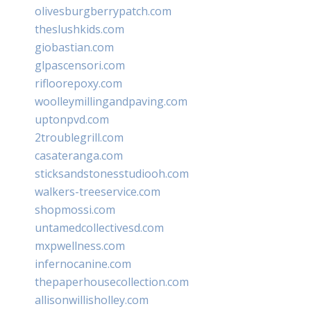
olivesburgberrypatch.com
theslushkids.com
giobastian.com
glpascensori.com
rifloorepoxy.com
woolleymillingandpaving.com
uptonpvd.com
2troublegrill.com
casateranga.com
sticksandstonesstudiooh.com
walkers-treeservice.com
shopmossi.com
untamedcollectivesd.com
mxpwellness.com
infernocanine.com
thepaperhousecollection.com
allisonwillisholley.com