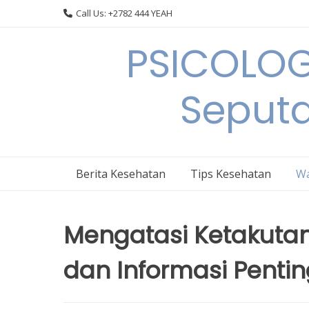
Skip
Call Us: +2782 444 YEAH
to
content
PSICOLOG
Seput
Berita Kesehatan
Tips Kesehatan
Wa
Mengatasi Ketakutan
dan Informasi Penti