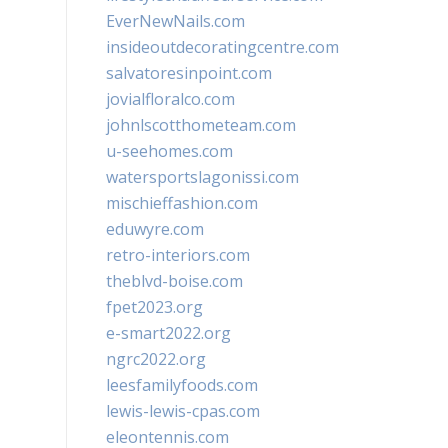
EverNewNails.com
insideoutdecoratingcentre.com
salvatoresinpoint.com
jovialfloralco.com
johnlscotthometeam.com
u-seehomes.com
watersportslagonissi.com
mischieffashion.com
eduwyre.com
retro-interiors.com
theblvd-boise.com
fpet2023.org
e-smart2022.org
ngrc2022.org
leesfamilyfoods.com
lewis-lewis-cpas.com
eleontennis.com