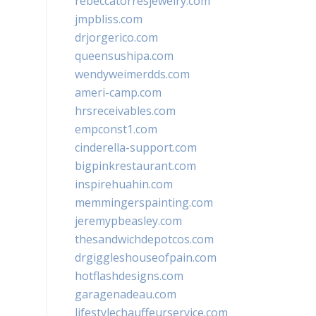
rebeccatorresjewelry.com
jmpbliss.com
drjorgerico.com
queensushipa.com
wendyweimerdds.com
ameri-camp.com
hrsreceivables.com
empconst1.com
cinderella-support.com
bigpinkrestaurant.com
inspirehuahin.com
memmingerspainting.com
jeremypbeasley.com
thesandwichdepotcos.com
drgiggleshouseofpain.com
hotflashdesigns.com
garagenadeau.com
lifestylechauffeurservice.com