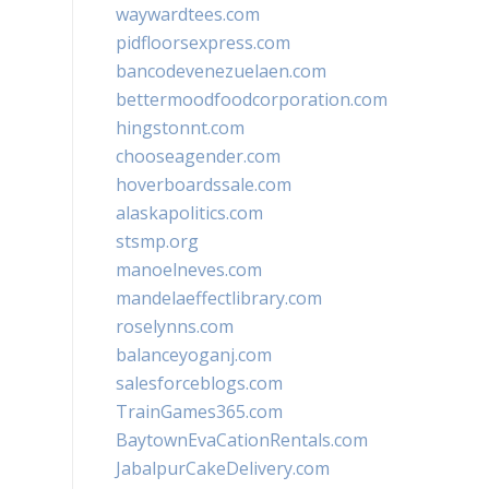
waywardtees.com
pidfloorsexpress.com
bancodevenezuelaen.com
bettermoodfoodcorporation.com
hingstonnt.com
chooseagender.com
hoverboardssale.com
alaskapolitics.com
stsmp.org
manoelneves.com
mandelaeffectlibrary.com
roselynns.com
balanceyoganj.com
salesforceblogs.com
TrainGames365.com
BaytownEvaCationRentals.com
JabalpurCakeDelivery.com