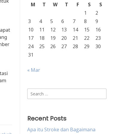
ntuk
M
T
W
T
F
S
S
1
2
3
4
5
6
7
8
9
10
11
12
13
14
15
16
dapat
ang
17
18
19
20
21
22
23
umber
24
25
26
27
28
29
30
31
« Mar
tasi
lam
Search
for:
Recent Posts
Apa itu Stroke dan Bagaimana