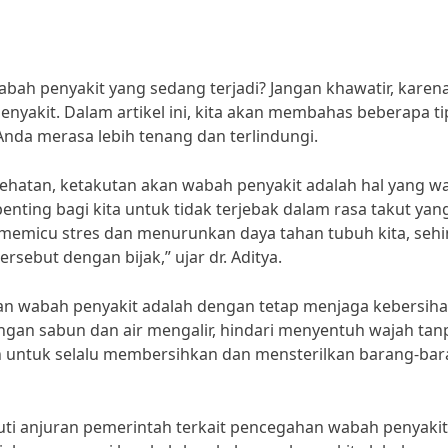
ah penyakit yang sedang terjadi? Jangan khawatir, karen
nyakit. Dalam artikel ini, kita akan membahas beberapa ti
nda merasa lebih tenang dan terlindungi.
ehatan, ketakutan akan wabah penyakit adalah hal yang wa
enting bagi kita untuk tidak terjebak dalam rasa takut yan
 memicu stres dan menurunkan daya tahan tubuh kita, seh
rsebut dengan bijak,” ujar dr. Aditya.
an wabah penyakit adalah dengan tetap menjaga kebersihan
engan sabun dan air mengalir, hindari menyentuh wajah tan
an untuk selalu membersihkan dan mensterilkan barang-ba
ikuti anjuran pemerintah terkait pencegahan wabah penyakit