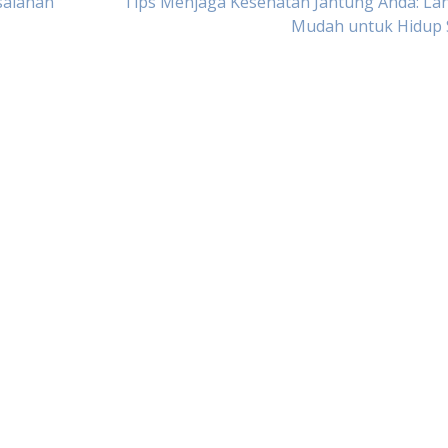
salahan
Tips Menjaga Kesehatan Jantung Anda: La
Mudah untuk Hidup 