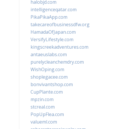
halobjd.com
intelligenceqatar.com
PikaPikaApp.com
takecareofbusinessdfw.org
HamadaOfJapan.com
VersifyLifestyle.com
kingscreekadventures.com
antaeuslabs.com
purelycleanchemdry.com
WishOping.com
shoplegacee.com
bonvivantshop.com
CupPlante.com
mpzin.com
stcreal.com
PopUpFlea.com
valueml.com