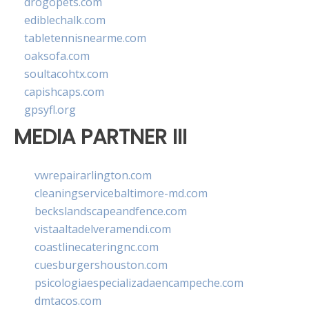
drogopets.com
ediblechalk.com
tabletennisnearme.com
oaksofa.com
soultacohtx.com
capishcaps.com
gpsyfl.org
MEDIA PARTNER III
vwrepairarlington.com
cleaningservicebaltimore-md.com
beckslandscapeandfence.com
vistaaltadelveramendi.com
coastlinecateringnc.com
cuesburgershouston.com
psicologiaespecializadaencampeche.com
dmtacos.com