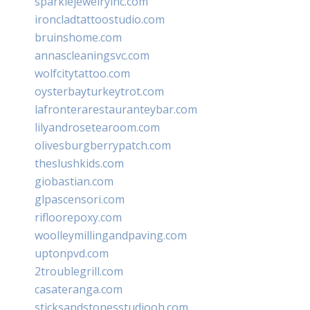
sparklejewelryinc.com
ironcladtattoostudio.com
bruinshome.com
annascleaningsvc.com
wolfcitytattoo.com
oysterbayturkeytrot.com
lafronterarestauranteybar.com
lilyandrosetearoom.com
olivesburgberrypatch.com
theslushkids.com
giobastian.com
glpascensori.com
rifloorepoxy.com
woolleymillingandpaving.com
uptonpvd.com
2troublegrill.com
casateranga.com
sticksandstonesstudiooh.com