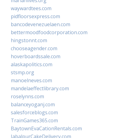
marianlives.org
waywardtees.com
pidfloorsexpress.com
bancodevenezuelaen.com
bettermoodfoodcorporation.com
hingstonnt.com
chooseagender.com
hoverboardssale.com
alaskapolitics.com
stsmp.org
manoelneves.com
mandelaeffectlibrary.com
roselynns.com
balanceyoganj.com
salesforceblogs.com
TrainGames365.com
BaytownEvaCationRentals.com
JabalpurCakeDelivery.com