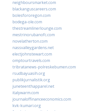
neighboursmarket.com
blackanguscareers.com
bolesfororegon.com
bodega-ole.com
thestreamlinerlounge.com
mestrinorubanofc.com
novelatherton.com
nassvalleygardens.net
electjohnstewart.com
omptourtravels.com
tribratanews-polreskebumen.com
rsudbayuasih.org
publikjurnalistik.org
juneteenthapparel.net
italywarm.com
journaloffinanceeconomics.com
kvk-kumari.org