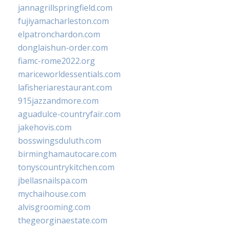
jannagrillspringfield.com
fujiyamacharleston.com
elpatronchardon.com
donglaishun-order.com
fiamc-rome2022.org
mariceworldessentials.com
lafisheriarestaurant.com
915jazzandmore.com
aguadulce-countryfair.com
jakehovis.com
bosswingsduluth.com
birminghamautocare.com
tonyscountrykitchen.com
jbellasnailspa.com
mychaihouse.com
alvisgrooming.com
thegeorginaestate.com