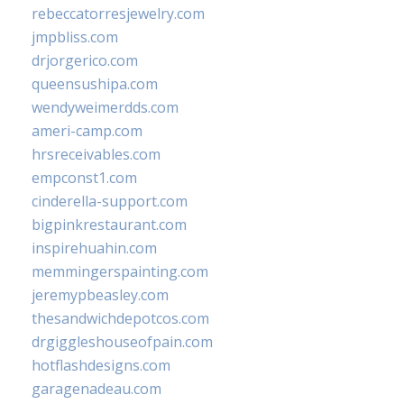
rebeccatorresjewelry.com
jmpbliss.com
drjorgerico.com
queensushipa.com
wendyweimerdds.com
ameri-camp.com
hrsreceivables.com
empconst1.com
cinderella-support.com
bigpinkrestaurant.com
inspirehuahin.com
memmingerspainting.com
jeremypbeasley.com
thesandwichdepotcos.com
drgiggleshouseofpain.com
hotflashdesigns.com
garagenadeau.com