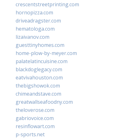
crescentstreetprinting.com
hornopizza.com
driveadragster.com
hematologa.com
lizaivanov.com
guesttinyhomes.com
home-plow-by-meyer.com
palatelatincuisine.com
blackdoglegacy.com
eatvivahouston.com
thebigshowok.com
chimeandstave.com
greatwallseafoodny.com
theloverose.com
gabriovoice.com
resinflowart.com
p-sports.net