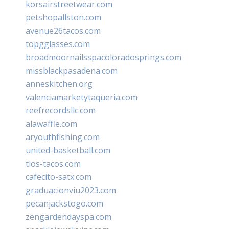
korsairstreetwear.com
petshopallston.com
avenue26tacos.com
topgglasses.com
broadmoornailsspacoloradosprings.com
missblackpasadena.com
anneskitchen.org
valenciamarketytaqueria.com
reefrecordsllc.com
alawaffle.com
aryouthfishing.com
united-basketball.com
tios-tacos.com
cafecito-satx.com
graduacionviu2023.com
pecanjackstogo.com
zengardendayspa.com