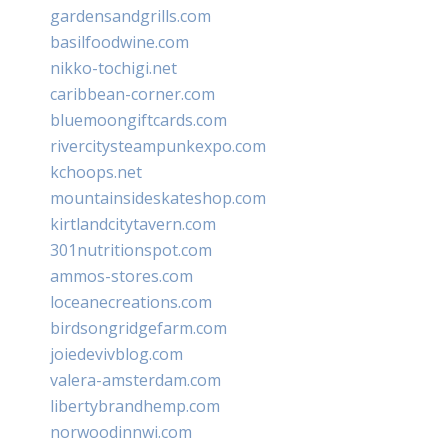
gardensandgrills.com
basilfoodwine.com
nikko-tochigi.net
caribbean-corner.com
bluemoongiftcards.com
rivercitysteampunkexpo.com
kchoops.net
mountainsideskateshop.com
kirtlandcitytavern.com
301nutritionspot.com
ammos-stores.com
loceanecreations.com
birdsongridgefarm.com
joiedevivblog.com
valera-amsterdam.com
libertybrandhemp.com
norwoodinnwi.com