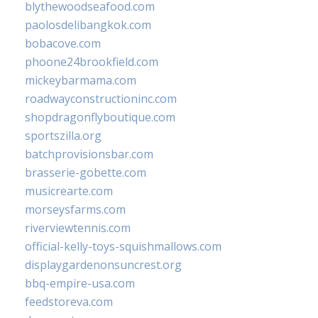
blythewoodseafood.com
paolosdelibangkok.com
bobacove.com
phoone24brookfield.com
mickeybarmama.com
roadwayconstructioninc.com
shopdragonflyboutique.com
sportszilla.org
batchprovisionsbar.com
brasserie-gobette.com
musicrearte.com
morseysfarms.com
riverviewtennis.com
official-kelly-toys-squishmallows.com
displaygardenonsuncrest.org
bbq-empire-usa.com
feedstoreva.com