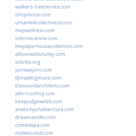
walkers-treeservice.com
shopmossi.com
untamedcollectivesd.com
mxpwellness.com
infernocanine.com
thepaperhousecollection.com
allisonwillisholley.com
solslite.org
portwayinn.com
djmaddogmusic.com
thesoundarchitects.com
allin1roofing.com
keepjudgewebb.com
anatomyofadventure.com
drivancastillo.com
cmmedspa.com
midletontkd.com