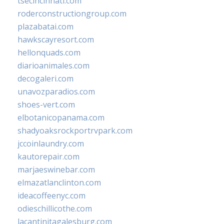
tsecincinnati.com
roderconstructiongroup.com
plazabatai.com
hawkscayresort.com
hellonquads.com
diarioanimales.com
decogaleri.com
unavozparadios.com
shoes-vert.com
elbotanicopanama.com
shadyoaksrockportrvpark.com
jccoinlaundry.com
kautorepair.com
marjaeswinebar.com
elmazatlanclinton.com
ideacoffeenyc.com
odieschillicothe.com
lacantinitagalesburg.com