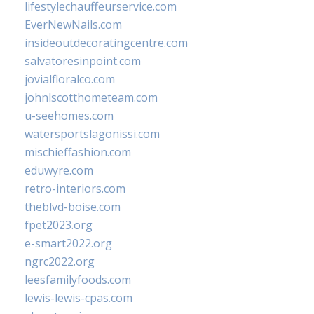
lifestylechauffeurservice.com
EverNewNails.com
insideoutdecoratingcentre.com
salvatoresinpoint.com
jovialfloralco.com
johnlscotthometeam.com
u-seehomes.com
watersportslagonissi.com
mischieffashion.com
eduwyre.com
retro-interiors.com
theblvd-boise.com
fpet2023.org
e-smart2022.org
ngrc2022.org
leesfamilyfoods.com
lewis-lewis-cpas.com