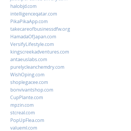
halobjd.com
intelligenceqatar.com
PikaPikaApp.com
takecareofbusinessdfw.org
HamadaOfJapan.com
VersifyLifestyle.com
kingscreekadventures.com
antaeuslabs.com
purelycleanchemdry.com
WishOping.com
shoplegacee.com
bonvivantshop.com
CupPlante.com
mpzin.com
stcreal.com
PopUpFlea.com
valueml.com